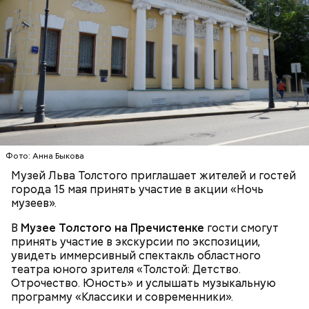
Фото: «Дорз» (The Doors, 1991)
Джим Моррисон, «Дорз» (The Doors,
1991)
Фото: Анна Быкова
Little L (из альбома "A Funk Odyssey", 2001)
Музей Льва Толстого приглашает жителей и гостей
города 15 мая принять участие в акции «Ночь
музеев».
сквернословить, а кроме того пустословить,
болтать;
В
Музее Толстого на Пречистенке
гости смогут
чревоугодничать;
принять участие в экскурсии по экспозиции,
гневаться, что по поводу, что без повода.
Попав под власть чар Фэй, Джек соглашается, и как
увидеть иммерсивный спектакль областного
по нотам разыгрывает «иллюзию убийства». После
театра юного зрителя «Толстой: Детство.
того, как девушка исчезает, полиция, мафия и Винс
Отрочество. Юность» и услышать музыкальную
начинают охотиться за Джеком, чтобы выяснить,
программу «Классики и современники».
где деньги и… «труп» Фэй. В 1989 году фильм