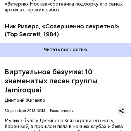
«Вечерняя Москва»составила подборку его самых
ярких актерских работ.
Ник Риверс, «Совершенно секретно!»
(Top Secret!, 1984)
Читать полностью
Довольно разноплановым получился диск
"Dynamite" (2005), в котором традиционный фанк
сочетается с элементами диско, рока и смус-джаза.
Песня "Seven Days in Sunny June" попала в
Виртуальное безумие: 10
саундтрек популярного фильма "Дьявол носит
знаменитых песен группы
Prada". Последний на сегодняшний день
студийный альбом группы, "Rock Dust Light Star"
Jamiroquai
Четвёртому альбому предшествовал сингл
вышел лишь пять лет спустя - в 2010 году.
"Deeper Underground"
, написанный для фильма
Дмитрий Жигайло
Роланда Эммериха
"Годзилла"
(1998). Jamiroquai
продемонстрировали возможность работать в
30 декабря 2013 13:43
Развлечения
более тяжёлом стиле, а песня заняла первое место в
Великобритании. Альбом
"Synkronized"
(1999) был
Музыка была у Джейсона Кея в крови: его мать,
исполнен в традиционных для группы стилях фанк
Карен Кей, в прошлом пела в ночных клубах и была
и эйсид-джаз. Бешеной популярности