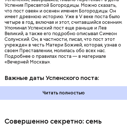
освящают реки, озера, источники.
Успения Пресвятой Богородицы. Можно сказать,
Мадмартиган, «Уиллоу» (Willow, 1988)
19 августа — Яблочный Спас. В церкви
Virtual Insanity (из альбома "Travelling Without
что пост овеян и осенен именем Богородицы. Он
освящают яблоки, виноград и иные плоды.
Moving", 1996)
имеет древнюю историю. Уже в V веке поста было
А вскоре после окончания Успенского поста
четыре в год, включая и этот, считавшийся осенним.
наступает Спас Ореховый — 29 августа.
Упоминал Успенский пост еще раньше и Лев
Иначе его называют Хлебным Спасом,
Великий, а также его подробно описывал Симеон
поскольку по времени он совпадает с
Солунский. Он, в частности, писал, что пост этот
окончанием жатвы.
учрежден в честь Матери Божией, которая, узнав о
своем Преставлении, молилась обо всех нас.
Подробнее о правилах поста — в материале
«Вечерней Москвы».
Пародия на популярные в 1980-е годы шпионские
Важные даты Успенского поста:
триллеры и экзотические мелодрамы многих
поставила в тупик из-за своей «идеологической
Читать полностью
диверсионности» — представители немецких
властей выглядят в фильме как фашистские
оккупанты, якобы борющиеся с подпольным
движением во Франции. Дебютанту Килмеру,
блестяще исполнившему все вокальные партии,
Совершенно секретно: семь
Too Young To Die (из альбома "Emergency on
картина принесла мировую известность.