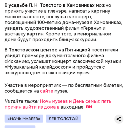
получил гран-при Кинофестиваля детективного
В
усадьбе Л. Н. Толстого в Хамовниках
можно
кино в Коньяке (Франция) и приобрел статус
принять участие в пленэре, написать картину
культового. Во многом этому способствовала
маслом на холсте, послушать концерт,
искренняя манера игры Килмера, получившего
посвященный 100-летию дома-музея в Хамовниках,
возможность сниматься вместе с супругой.
увидеть художественный фильм «Герань» и
выставку картин. Кроме того, в мемориальном
доме будут проходить блиц-экскурсии.
Молодая красавица Фэй Форрестер (Джоан Уэйли-
В
Толстовском центре на Пятницкой
посетители
Килмер) помогает своему любовнику Винсу (Майкл
увидят премьеру документального фильма
King for a Day (из альбома "Synkronized", 1999)
Мэдсен) совершить дерзкое ограбление двух
«Искание», услышат концерт классической музыки
членов мафии и забрать у них чемоданчик с
«Музыкальный калейдоскоп» и пройдутся с
огромной суммой денег. Парочка отправляется в
экскурсоводом по экспозиции музея.
Как и в другие посты, на пост Успенский нельзя:
автомобильное путешествие подальше от места
происшествия. «Вырубив» Винса, Фэй обращается
Участие в мероприятиях — по бесплатным билетам,
за помощью к частному детективу Джеку и просит
Медовый спас: красивые
сообщается на
сайте
музея.
его сымитировать ее смерть.
открытки для поздравления
Читайте также:
Ночь музеев и День семьи: пять
причин выйти из дома в
выходные
«НОЧЬ МУЗЕЕВ»
ЛЕВ ТОЛСТОЙ