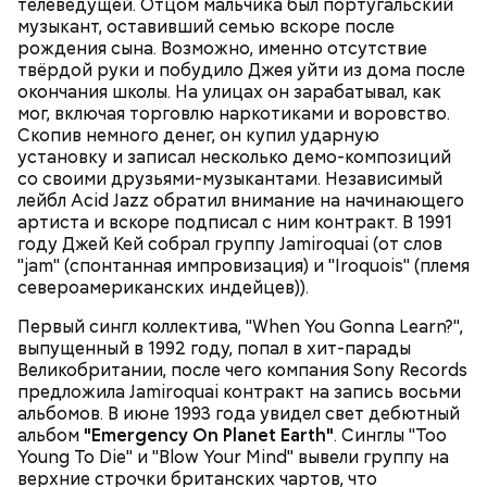
телеведущей. Отцом мальчика был португальский
предыдущего диска он не достиг, но разошёлся по
музыкант, оставивший семью вскоре после
всему миру в количестве четырёх миллионов копий.
рождения сына. Возможно, именно отсутствие
За выступлением на легендарном фестивале
твёрдой руки и побудило Джея уйти из дома после
Вторым альбомом, "The Return Of The Space
Woodstock в 1999 году последовал двухлетний
окончания школы. На улицах он зарабатывал, как
Cowboy" (1994), группа закрепила успех, однако
перерыв, после которого вышел альбом
"A Funk
мог, включая торговлю наркотиками и воровство.
настоящим прорывом стала пластинка
"Travelling
Odyssey"
(2001), на котором преобладало
Скопив немного денег, он купил ударную
Without Moving"
1996 года. Сингл
"Virtual Insanity"
электронное звучание.
установку и записал несколько демо-композиций
("Виртуальное безумие") произвёл настоящий
МУЗЫКА
со своими друзьями-музыкантами. Независимый
фурор: в 1997 году клип на эту песню получил
лейбл Acid Jazz обратил внимание на начинающего
четыре награды MTV, а сама песня в 1998 году была
артиста и вскоре подписал с ним контракт. В 1991
отмечена премией Grammy в номинации "Лучшее
году Джей Кей собрал группу Jamiroquai (от слов
вокальное поп-исполнение дуэтом или группой".
"jam" (спонтанная импровизация) и "Iroquois" (племя
Международными хитами также стали песни
североамериканских индейцев)).
"Cosmic Girl" и "Alright".
Первый сингл коллектива, "When You Gonna Learn?",
выпущенный в 1992 году, попал в хит-парады
Великобритании, после чего компания Sony Records
предложила Jamiroquai контракт на запись восьми
альбомов. В июне 1993 года увидел свет дебютный
альбом
"Emergency On Planet Earth"
. Синглы "Too
Young To Die" и "Blow Your Mind" вывели группу на
верхние строчки британских чартов, что