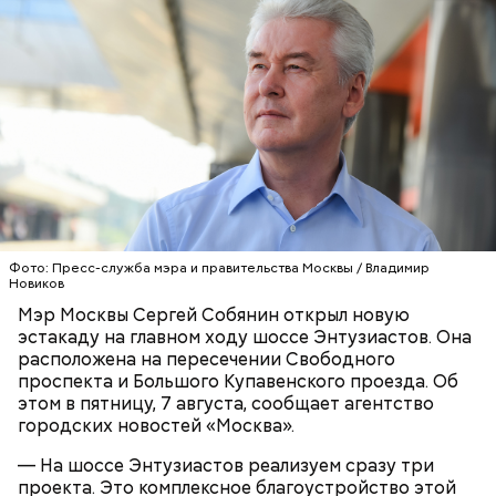
подземного перехода в районе дома 51 по шоссе
Энтузиастов, боковых проездов и съездов, а также
новых трамвайных путей, которые соединят улицы
3-я Владимирская и Сталеваров.
Под эстакадой будут проложены новые
трамвайные пути в направлении района
Ивановское. Собянин подчеркнул, что в этом
Фото: Пресс-служба мэра и правительства Москвы / Владимир
районе отсутствуют метро и трамвай, и жители
Новиков
давно просили о строительстве трамвайных путей.
СТРОИТЕЛЬСТВО
МОСКВА
Мэр Москвы Сергей Собянин открыл новую
Специалисты работают над досрочным
СЕРГЕЙ СОБЯНИН
ДОРОГИ
эстакаду на главном ходу шоссе Энтузиастов. Она
завершением работ, и первые рейсы, по словам
расположена на пересечении Свободного
мэра, могут запустить уже осенью.
проспекта и Большого Купавенского проезда. Об
этом в пятницу, 7 августа, сообщает агентство
городских новостей «Москва».
— На шоссе Энтузиастов реализуем сразу три
проекта. Это комплексное благоустройство этой