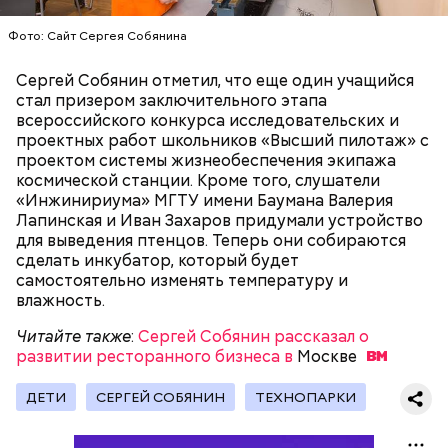
Фото: Сайт Сергея Собянина
Сергей Собянин отметил, что еще один учащийся
стал призером заключительного этапа
всероссийского конкурса исследовательских и
проектных работ школьников «Высший пилотаж» с
проектом системы жизнеобеспечения экипажа
космической станции. Кроме того, слушатели
Тем временем на Ярославском направлении МЖД
«Инжинириума» МГТУ имени Баумана Валерия
продолжается строительство путепровода
,
Лапинская и Иван Захаров придумали устройство
который соединит улицы Менжинского и Дудинки.
для выведения птенцов. Теперь они собираются
После завершения работ появится новая
сделать инкубатор, который будет
поперечная транспортная связь между
самостоятельно изменять температуру и
Ярославским и Дмитровским шоссе.
влажность.
Читайте также
:
Сергей Собянин рассказал о
развитии ресторанного бизнеса в
Москве
ДЕТИ
СЕРГЕЙ СОБЯНИН
ТЕХНОПАРКИ