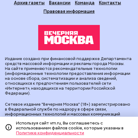
Архив газеты
Вакансии
Команда
Контакты
Правовая информация
Издание создано при финансовой поддержке Департамента
средств массовой информации и рекламы города Москвы.
На сайте применяются рекомендательные технологии
(информационные технологии предоставления информации
на основе сбора, систематизации и анализа сведений,
относящихся к предпочтениям пользователей сети
«Интернет», находящихся на территории Российской
Федерации).
Сетевое издание "Вечерняя Москва" (18+) зарегистрировано
в Федеральной службе по надзору в сфере связи,
информационных технологий и массовых коммуникаций
(Роскомнадзор). Свидетельство о регистрации ЭЛ № ФС 77 -
Используя сайт vm.ru, Вы соглашаетесь с
90524 от 09.12.2025. Учредитель: АО "Редакция газеты
использованием файлов cookie, которые указаны в
"Вечерняя Москва". Главный редактор
vm.ru
: Александр
Политике конфиденциальности
Геннадьевич Глуходедов. Адрес редакции: 127015, г.Москва,