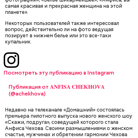
самая красивая и прекрасная женщина на этой
После получения предельно допустимой дозы
планете».
Молитва Николаю чудотворцу
радиации Макеева вывели из 30-километровой
Некоторых пользователей также интересовал
зоны отчуждения, где он до 3 мая проверял на
вопрос, действительно ли на фото ведущая
уровень радиационной зараженности
позирует в нижнем белье или это все-таки
автотранспорт.
купальник.
нужно застыть на месте и не двигаться;
нельзя ни в коем случае махать руками;
не стоит пытаться «поймать» молнию или
потрогать, особенно металлическими
предметами.
Посмотреть эту публикацию в Instagram
Публикация от 𝐀𝐍𝐅𝐈𝐒𝐀 𝐂𝐇𝐄𝐊𝐇𝐎𝐕𝐀
(@achekhova)
Множество людей совершают паломнические
Недавно на телеканале «Домашний» состоялась
поездки, чтобы поклониться мощам Святителя
премьера пилотного выпуска нового женского шоу
— Первые двое суток мы постоянно были на ногах.
Николая, которые находятся в Италии. 19 декабря
«Скажи, подруга», соведущей которого стала
Каждые два часа ездили делать замеры радиации.
отмечается Никола Зимний, а 22 мая Никола вешний
Анфиса Чехова. Своими размышлениями о женском
Время от выезда до выезда — на отдых. Работа и
или летний. Этот день установлен в память об
счастье, мужчинах и обретении гармонии Чехова