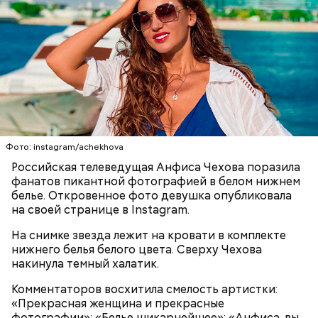
О, всесвятый Николае, угодниче преизрядный
Господень, теплый наш заступниче, и везде в
скорбех скорый помощниче!
Одним из запоминающихся событий того периода
для Макеева стал футбольный матч между
киевским «Динамо» и мадридским «Атлетико»,
Фото: instagram/achekhova
который состоялся 3 мая в Киеве. Полк Макеева жил
в палатках в лесу около Варовичей, в 12 километрах
Российская телеведущая Анфиса Чехова поразила
от Припяти. А солдатам очень хотелось увидеть
фанатов пикантной фотографией в белом нижнем
— Может пробить заряд на человека. Нужно вести
трансляцию матча. Макеев поехал к секретарю
белье. Откровенное фото девушка опубликовала
себя очень осторожно, будто увидели дикого
партийной организации колхоза и попросил
на своей странице в Instagram.
зверя, затаиться, — добавил академик.
одолжить телевизор.
На снимке звезда лежит на кровати в комплекте
нижнего белья белого цвета. Сверху Чехова
накинула темный халатик.
Комментаторов восхитила смелость артистки:
«Прекрасная женщина и прекрасные
фотографии»; «Белье шикарнейшее»; «Анфиса, вы