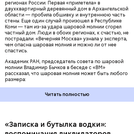
регионах России. Первая «прилетела» в
двухквартирный деревянный дом в Архангельской
области — пробила обшивку и внутреннюю часть
По его словам, солдаты не знали о масштабах
стены. Еще один случай произошел в Республике
трагедии. Подобных аварий раньше не случалось.
Коми — там из-за удара шаровой молнии сгорел
Поэтому он не испытывал страха.
частный дом. Люди в обоих регионах, к счастью, не
пострадали. «Вечерняя Москва» узнала у эксперта,
чем опасна шаровая молния и можно ли от нее
спастись.
Академик РАН, председатель совета по шаровой
За свою земную жизнь он совершил множество
молнии Владимир Бычков в беседе с «ВМ»
добрых дел во славу Божию.
рассказал, что шаровая молния может быть любого
размера:
Читать полностью
— Об аварии я узнал 26 апреля, когда нас подняли
по тревоге. Мы были дома, за нами приехал
транспорт. Привезли в полк. Построились. Сказали,
«Записка и бутылка водки»:
что произошло. Создали мобильный отряд. Через
воспоминания ликвидаторов