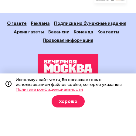
О газете
Реклама
Подписка на бумажные издания
Архив газеты
Вакансии
Команда
Контакты
Правовая информация
Используя сайт vm.ru, Вы соглашаетесь с
использованием файлов cookie, которые указаны в
Издание создано при финансовой поддержке Департамента
Политике конфиденциальности
средств массовой информации и рекламы города Москвы.
На сайте применяются рекомендательные технологии
Хорошо
(информационные технологии предоставления информации
на основе сбора, систематизации и анализа сведений,
относящихся к предпочтениям пользователей сети
«Интернет», находящихся на территории Российской
Федерации).
Сетевое издание "Вечерняя Москва" (18+) зарегистрировано