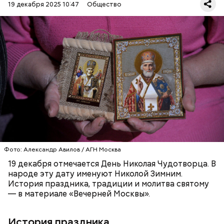
обреченных на смерть, и даже воскрешал мертвых.
19 декабря 2025 10:47
Общество
Перенесемся в III век в Малую Азию. В ту эпоху
жизнь христиан была очень трудной. Они жили в
постоянной опасности быть подвергнутыми
мучительным пыткам и даже смерти от рук
язычников.
ПРАВОСЛАВИЕ
ПРАЗДНИКИ
ХРИСТИАНСТВО
РЕЛИГИЯ
ЦЕРКОВЬ
Фото: Александр Авилов / АГН Москва
19 декабря отмечается День Николая Чудотворца. В
народе эту дату именуют Николой Зимним.
История праздника, традиции и молитва святому
— в материале «Вечерней Москвы».
История праздника