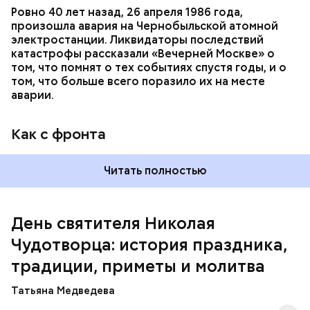
Ровно 40 лет назад, 26 апреля 1986 года,
произошла авария на Чернобыльской атомной
Как гласит предание, совершая паломничество в
электростанции. Ликвидаторы последствий
Иерусалим, Николай Чудотворец по просьбе
катастрофы рассказали «Вечерней Москве» о
отчаявшихся путников молитвой успокоил
том, что помнят о тех событиях спустя годы, и о
разбушевавшееся море.
том, что больше всего поразило их на месте
аварии.
Как рассказывает Житие, преподобный родился в
городке Патаре. С детства Николай проникся
Как с фронта
христианской религией и рано принял решение
посвятить свою жизнь Богу. Целыми днями отрок
проводил в храме, а по вечерам молился и читал
Читать полностью
книги. Его дядя, епископ Николай Патарский, видя
такое усердие, сделал юношу чтецом, а затем и
возвел в сан священника. Все богатства,
полученные в наследство от родителей, Николай
День святителя Николая
отдал на дела милосердия. Со временем Николай
Чудотворца: история праздника,
стал епископом в городе Мире. Он был страстным
проповедником христианства. Ему также
традиции, приметы и молитва
приписывают разрушение нескольких языческих
храмов и чудеса, творимые силой молитвы. Этот
Татьяна Медведева
человек лучше любого врача исцелял больных,