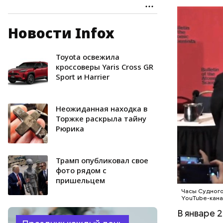
Новости Infox
Часы Судн
— был пре
участвова
Toyota освежила
АПОКАЛИ
концепции
кроссоверы Yaris Cross GR
Sport и Harrier
достигнет
не раз пе
году часы
Неожиданная находка в
самое бли
Торжке раскрыла тайну
холодная 
Рюрика
предметом
перспекти
часов вли
Трамп опубликовал свое
фото рядом с
пришельцем
Часы Судного
YouTube-кана
В январе 