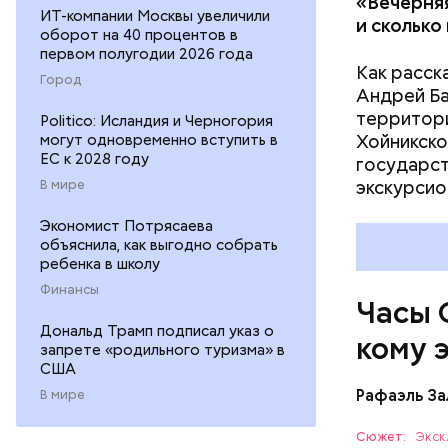
«Вечерняя
ИТ-компании Москвы увеличили
и сколько
оборот на 40 процентов в
первом полугодии 2026 года
Как расск
Город
Андрей Баб
территори
Politico: Исландия и Черногория
Хойникско
могут одновременно вступить в
ЕС к 2028 году
государст
Их послед
экскурсио
В мире
в краткос
преобразо
Экономист Потрясаева
объяснила, как выгодно собрать
ядерные у
ребенка в школу
ученых-ат
Финансы
на этой п
Часы 
Дональд Трамп подписал указ о
кому 
запрете «родильного туризма» в
США
Рафаэль За
В мире
Сюжет:
Экск