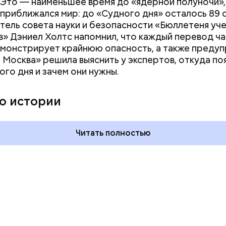
 Это — наименьшее время до «ядерной полуночи»,
приближался мир: до «Судного дня» осталось 89 
ель совета науки и безопасности «Бюллетеня уче
» Дэниел Холтс напомнил, что каждый перевод ч
монстрирует крайнюю опасность, а также преду
 Москва» решила выяснить у экспертов, откуда по
ого дня и зачем они нужны.
дывания
День качания на качелях и
День пьяного
День шампанского: какие
о истории
кие праздники
праздники отмечают в Росси
оссии и мире 5
и мире 4 августа
Читать полностью