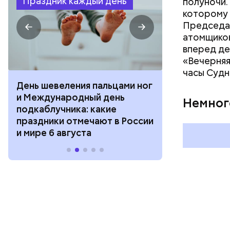
Праздник каждый день
полуночи.
которому 
Председат
атомщиков
вперед де
«Вечерняя
часы Судн
День шевеления пальцами ног
День разгля
и Международный день
горизонта и 
Немног
подкаблучника: какие
курсанта: ка
праздники отмечают в России
отмечают в Р
и мире 6 августа
августа