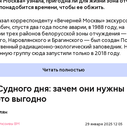
 Москва» узнала, пригодна ли для жизни зона о
 понадобится времени, чтобы ее обжить.
азал корреспонденту «Вечерней Москвы» экскурс
ич, спустя два года после аварии, в 1988 году, на
и трех районов белорусской зоны отчуждения —
го, Наровлянского и Брагинского — был создан П
венный радиационно-экологический заповедник. 
ствия не столь разрушительны, как ядерные взрыв
нную группу сюда запустили только в 2018 году.
рочной перспективе. Десятилетия антропогенных
ваний атмосферы могут быть не менее катастроф
Читать полностью
дары. Тогда, в 2007 году, один из спонсоров «Бюл
омщиков» Стивен Хокинг призвал общественность
ороховой бочке сложа руки:
Судного дня: зачем они нужны
это выгодно
лян
люзивы ВМ
29 января 2025 12:05