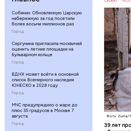
Сюжет:
Экск
Собянин: Обновленную Царскую
— Протяже
набережную за год посетили
километро
более восьми миллионов раз
Понятное 
БЕЛАРУСЬ
Город
пропускно
Сергунина пригласила москвичей
— Посколь
оценить летние площадки на
беспрецед
Бульварном кольце
ответстве
Город
консульти
человечес
ВДНХ может войти в основной
его разру
список Всемирного наследия
ЮНЕСКО в 2028 году
деятельно
образом, 
Город
МЧС предупредило о жаре до
плюс 35 градусов в Москве 7
августа
Фото: Zuma/
Город
39 лет пр