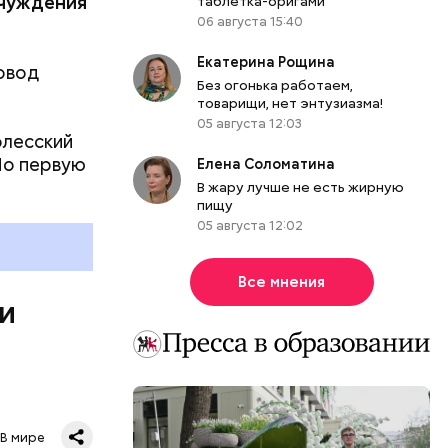
тчуждения
таблетка-оригами
06 августа 15:40
Екатерина Рощина
овод
Без огонька работаем,
товарищи, нет энтузиазма!
05 августа 12:03
олесский
Но первую
Елена Соломатина
ы, но лишь
В жару лучше не есть жирную
пищу
ичны, чем
05 августа 12:02
летеня
 не сидеть
Все мнения
 и
В мире