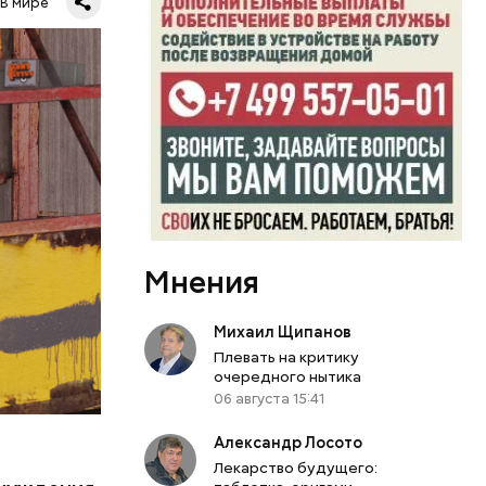
В мире
0
бласти.
й
л Бабич.
периода
 особую
кивается
 оружия,
Мнения
я
ы таким
Михаил Щипанов
Плевать на критику
очередного нытика
06 августа 15:41
Александр Лосото
.
Лекарство будущего: