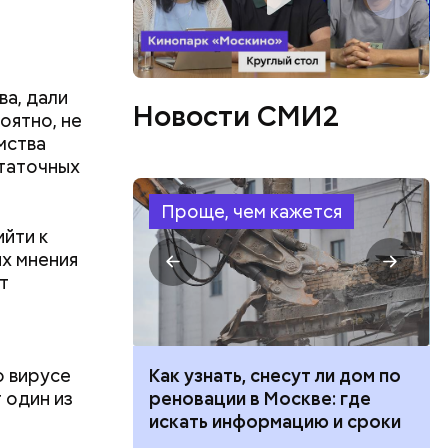
а, дали
Новости СМИ2
оятно, не
мства
статочных
Проще, чем кажется
йти к
х мнения
т
о вирусе
 100 тысяч
Как узнать, снесут ли дом по
 один из
дарства при
реновации в Москве: где
ии: кто может
искать информацию и сроки
левают
 какие нужны