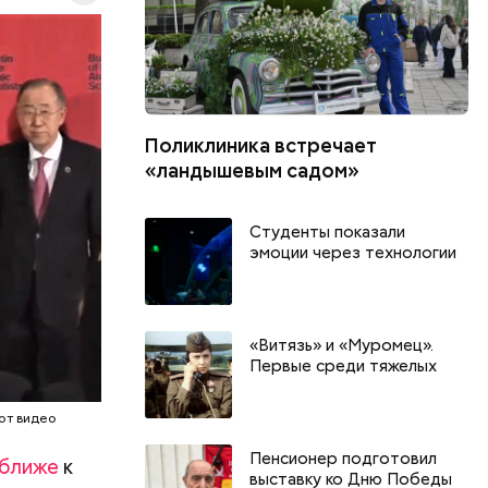
ловечества
. Согласно
Поликлиника встречает
релка
«ландышевым садом»
лки часов
в 2018
зали свое
Студенты показали
ь. Вторая
эмоции через технологии
м
помимо
трелку
«Витязь» и «Муромец».
изменения.
Первые среди тяжелых
от видео
Пенсионер подготовил
 ближе
к
выставку ко Дню Победы