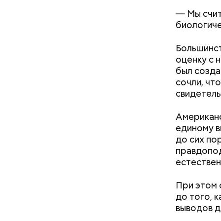
— Мы счит
биологиче
Большинст
оценку с 
был созда
сочли, чт
свидетель
Часы С
Американс
единому в
до сих по
правдопод
естествен
При этом 
до того, 
выводов д
Так как р