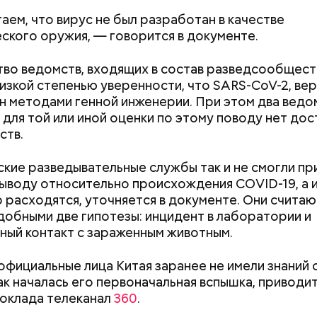
аем, что вирус не был разработан в качестве
ского оружия, — говорится в документе.
во ведомств, входящих в состав разведсообществ
низкой степенью уверенности, что SARS-CoV-2, вер
н методами генной инженерии. При этом два ведо
о для той или иной оценки по этому поводу нет до
ств.
удного дня — прибыльный проект
кие разведывательные службы так и не смогли при
ыводу относительно происхождения COVID-19, а и
р расходятся, уточняется в документе. Они считаю
обными две гипотезы: инцидент в лаборатории и
ный контакт с зараженным животным.
официальные лица Китая заранее не имели знаний 
Как поменять батареи дома и
Как получить до
как началась его первоначальная вспышка, приводит
не получить штраф
рублей от госу
оклада телеканал
360
.
трудной ситуац
асстояния большие, экскурсионные группы преодо
претендовать и