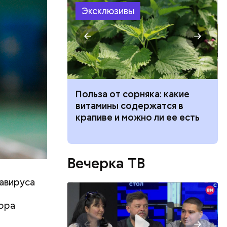
Эксклюзивы
и военных
я уже не
имели.
ведет к
Польза от сорняка: какие
пасно
витамины содержатся в
рвов глаз
крапиве и можно ли ее есть
Вечерка ТВ
авируса
о лет
одня это
ора
.