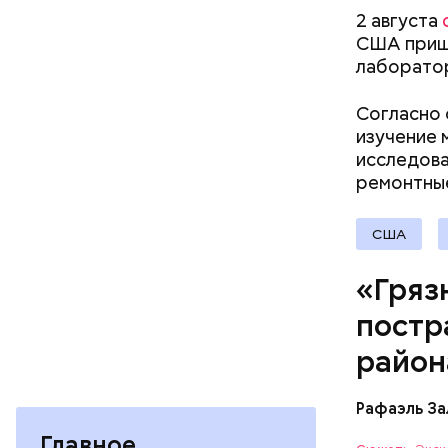
первые 15
2 августа
пробираяс
США пришл
зона.
лаборатор
Согласно 
изучение 
исследова
Каждый го
ремонтн
мире, — у
безопасно
США
принимают
причиной 
«Гряз
ухудшающ
постр
прогресса
национали
район
Рафаэль За
Главное