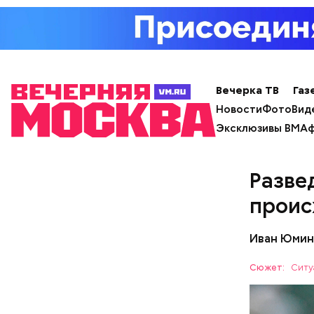
все эти о
Такие зая
Вечерка ТВ
Газ
Новости
Фото
Вид
Эксклюзивы ВМ
Аф
Разве
— Для гру
проис
пределах 
п
рим. «ВМ
Иван Юмин
Сюжет:
Ситу