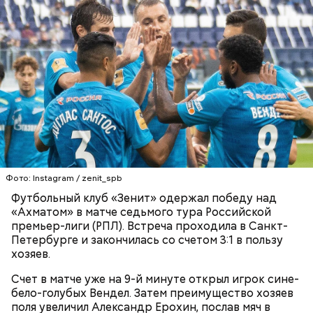
Во втором тайме грозненский клуб сократил
разницу усилиями Мохамеда Конате (51-я минута).
Под занавес матча — на 83-й минуте — бразилец
Малком вновь увеличил разрыв, зафиксировав
итоговый счет 3:1.
ФУТБОЛ
ЧЕМПИОНАТ РОССИИ ПО ФУТБОЛУ
ФК «ЗЕНИТ»
АХМАТ
В августе этого года Криштиану Роналду
перешел
из Ювентуса в «Манчестер Юнайтед», за который
он выступал в 2003–2009 годах. Контракт «МЮ» с
36-летним Роналду рассчитан на два года.
Фото: Instagram / zenit_spb
Соглашение имеет возможность продления еще на
сезон при условии получения рабочей визы.
Футбольный клуб «Зенит» одержал победу над
«Ахматом» в матче седьмого тура Российской
премьер-лиги (РПЛ). Встреча проходила в Санкт-
Петербурге и закончилась со счетом 3:1 в пользу
хозяев.
Счет в матче уже на 9-й минуте открыл игрок сине-
бело-голубых Вендел. Затем преимущество хозяев
поля увеличил Александр Ерохин, послав мяч в