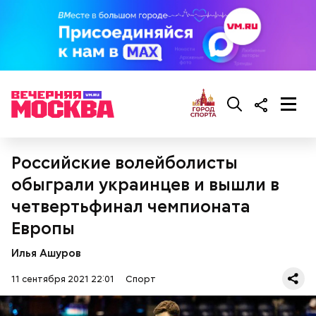
Ранее глава государства
прокомментировал
идею
снятия ограничений на количество легионеров в
отечественном футболе. По мнению Владимира
Путина, отмена лимита легионеров может
Российские волейболисты
препятствовать попаданию российской сборной
обыграли украинцев и вышли в
на международные турниры.
четвертьфинал чемпионата
Европы
Илья Ашуров
11 сентября 2021 22:01
Спорт