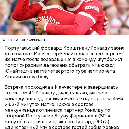
В настоящее время «Манчестер Юнайтед» идет на
первом месте в таблице, имея в своем активе 10
очков, передает
Nation News
.
Фото: Twitter / @ManUtd
ФУТБОЛ
МАНЧЕСТЕР
КРИШТАНУ РОНАЛДУ
Португальский форвард Криштиану Роналду забил
два гола за «Манчестер Юнайтед» в своем первом
же матче после возвращения в команду. Футболист
помог «красным дьяволам» обыграть «Ньюкасл
Юнайтед» в матче четвертого тура чемпионата
Англии по футболу.
Встреча проходила в Манчестере и завершилась
со счетом 4:1. Роналду дважды выводил свою
команду вперед, посылая мяч в сетку ворот на 45-й
и 62-й минутах матча. Также в составе
манкунианцев отличился партнер Роналду по
сборной Португалии Бруну Фернандеш (80-я
минута) и англичанин Джесси Лингард (90+2).
Единственный мяч в составе гостей забил Хавьер