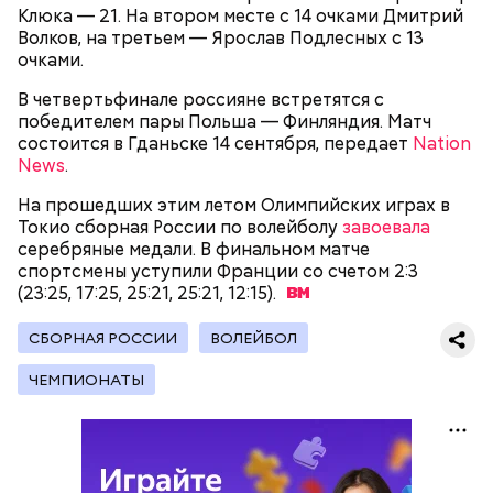
Клюка — 21. На втором месте с 14 очками Дмитрий
Волков, на третьем — Ярослав Подлесных с 13
очками.
В четвертьфинале россияне встретятся с
победителем пары Польша — Финляндия. Матч
состоится в Гданьске 14 сентября, передает
Nation
News
.
На прошедших этим летом Олимпийских играх в
Токио сборная России по волейболу
завоевала
серебряные медали. В финальном матче
спортсмены уступили Франции со счетом 2:3
«Зенит» занимает первое место в таблице РПЛ,
(23:25, 17:25, 25:21, 25:21,
12:15).
имея в своем активе 17 очков. «Ахмат» с девятью
очками располагается на восьмом месте,
СБОРНАЯ РОССИИ
ВОЛЕЙБОЛ
сообщают
«Невские новости»
.
ЧЕМПИОНАТЫ