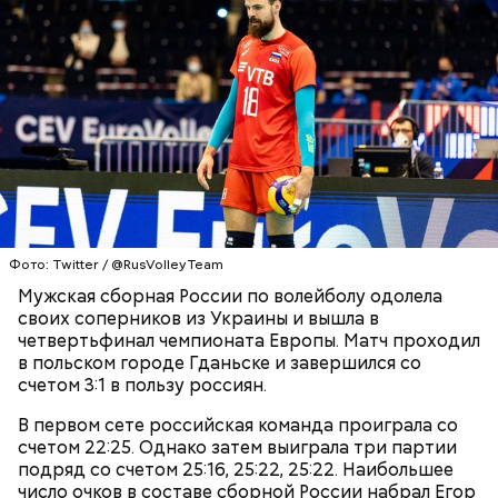
Он отметил, что из-за такого решения футбол в
стране потеряет не только национальную
сборную, но и молодежную сборную.Также в
беседе с радиостанцией «
Радио 1
» он назвал
мнение президента РФ Владимира Путина по
данному вопросу «правильным и справедливым».
Фото: Twitter / @RusVolleyTeam
Мужская сборная России по волейболу одолела
своих соперников из Украины и вышла в
четвертьфинал чемпионата Европы. Матч проходил
в польском городе Гданьске и завершился со
счетом 3:1 в пользу россиян.
10 сентября почетный президент Российского
футбольного союза (РФС) Вячеслав Колосков
В первом сете российская команда проиграла со
заявил
, что отмена лимита для легионеров в
счетом 22:25. Однако затем выиграла три партии
российском футболе негативно скажется на
подряд со счетом 25:16, 25:22, 25:22. Наибольшее
национальной команде.
число очков в составе сборной России набрал Егор