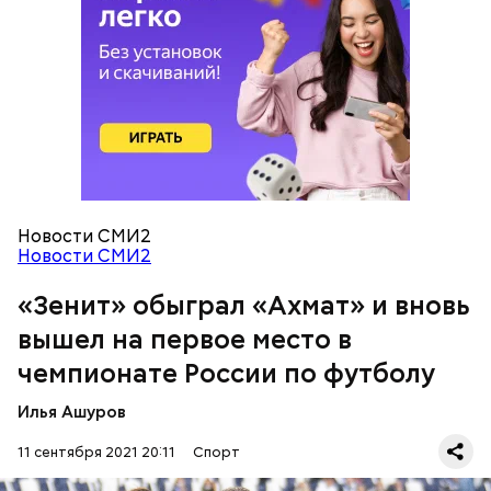
Малком против «Ахмата» 🔝
#ЗенитАхмат
pic.twitter.com/6Xaj8mCmKg
Новости СМИ2
— ФК «Зенит» (@zenit_spb)
September 11, 2021
Новости СМИ2
«Зенит» обыграл «Ахмат» и вновь
вышел на первое место в
чемпионате России по футболу
Илья Ашуров
11 сентября 2021 20:11
Спорт