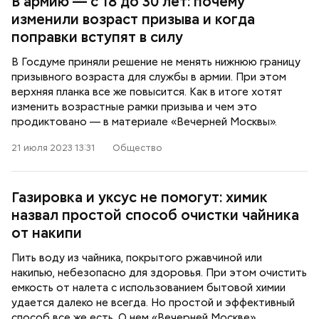
В армию — с 18 до 30 лет: почему
изменили возраст призыва и когда
поправки вступят в силу
В Госдуме приняли решение не менять нижнюю границу
призывного возраста для службы в армии. При этом
верхняя планка все же повысится. Как в итоге хотят
изменить возрастные рамки призыва и чем это
продиктовано — в материале «Вечерней Москвы».
21 июля 2023 13:31
Общество
Газировка и уксус не помогут: химик
назвал простой способ очистки чайника
от накипи
Пить воду из чайника, покрытого ржавчиной или
накипью, небезопасно для здоровья. При этом очистить
емкость от налета с использованием бытовой химии
удается далеко не всегда. Но простой и эффективный
способ все же есть. О нем «Вечерней Москве»