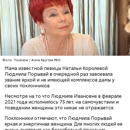
Одним из запоминающихся событий того периода
для Макеева стал футбольный матч между
киевским «Динамо» и мадридским «Атлетико»,
который состоялся 3 мая в Киеве. Полк Макеева жил
в палатках в лесу около Варовичей, в 12 километрах
от Припяти. А солдатам очень хотелось увидеть
— Может пробить заряд на человека. Нужно вести
трансляцию матча. Макеев поехал к секретарю
себя очень осторожно, будто увидели дикого
партийной организации колхоза и попросил
зверя, затаиться, — добавил академик.
одолжить телевизор.
Фото: Youtube / Алла Крутая PRO
Мама известной певицы Натальи Королевой
Людмила Порывай в очередной раз завоевала
звание яркой и не имеющей комплексов дамы у
своих поклонников.
Несмотря на то что Людмиле Ивановне в феврале
2021 года исполнилось 75 лет, на самочувствии и
После получения предельно допустимой дозы
Молитва Николаю чудотворцу
поведении женщины это никак не отражается.
радиации Макеева вывели из 30-километровой
зоны отчуждения, где он до 3 мая проверял на
Поклонники отмечают, что Людмила Порывай
уровень радиационной зараженности
яркая и энергичная женщина. Для многих людей ее
автотранспорт.
жизнь выглядит как беззаботный праздник.