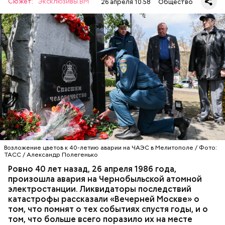
Сюжет:
Эксклюзивы ВМ
26 апреля 10:58
Общество
А еще, удержав меч палача, святой Николай спас от
смерти трех мужей, невинно осужденных
корыстолюбивым градоначальником.
Специалист гражданской обороны Московского
авиацентра Владимир Макеев в 1986 году служил в
Киеве в отдельном механизированном полку
гражданской обороны. На тот момент, когда
произошла авария на Чернобыльской атомной
АВАРИИ
ЧЕРНОБЫЛЬ
ИСТОРИЯ
станции, ему было 26 лет.
Возложение цветов к 40-летию аварии на ЧАЭС в Мелитополе / Фото:
ТАСС / Александр Полегенько
Ровно 40 лет назад, 26 апреля 1986 года,
произошла авария на Чернобыльской атомной
Как гласит предание, совершая паломничество в
электростанции. Ликвидаторы последствий
Иерусалим, Николай Чудотворец по просьбе
катастрофы рассказали «Вечерней Москве» о
отчаявшихся путников молитвой успокоил
том, что помнят о тех событиях спустя годы, и о
разбушевавшееся море.
том, что больше всего поразило их на месте