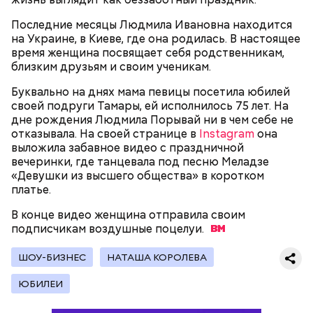
нужно застыть на месте и не двигаться;
нельзя ни в коем случае махать руками;
Последние месяцы Людмила Ивановна находится
не стоит пытаться «поймать» молнию или
на Украине, в Киеве, где она родилась. В настоящее
потрогать, особенно металлическими
время женщина посвящает себя родственникам,
предметами.
близким друзьям и своим ученикам.
Буквально на днях мама певицы посетила юбилей
своей подруги Тамары, ей исполнилось 75 лет. На
дне рождения Людмила Порывай ни в чем себе не
отказывала. На своей странице в
Instagram
она
выложила забавное видео с праздничной
Множество людей совершают паломнические
вечеринки, где танцевала под песню Меладзе
поездки, чтобы поклониться мощам Святителя
«Девушки из высшего общества» в коротком
— Первые двое суток мы постоянно были на ногах.
Николая, которые находятся в Италии. 19 декабря
платье.
Каждые два часа ездили делать замеры радиации.
отмечается Никола Зимний, а 22 мая Никола вешний
Время от выезда до выезда — на отдых. Работа и
или летний. Этот день установлен в память об
В конце видео женщина отправила своим
есть работа. Ее надо выполнять, — говорит он.
обретении его мощей.
подписчикам воздушные
поцелуи.
ШОУ-БИЗНЕС
НАТАША КОРОЛЕВА
При встрече с шаровой молнией важно не
ЮБИЛЕИ
паниковать, подчеркнул Бычков:
Святой Николай Чудотворец считается