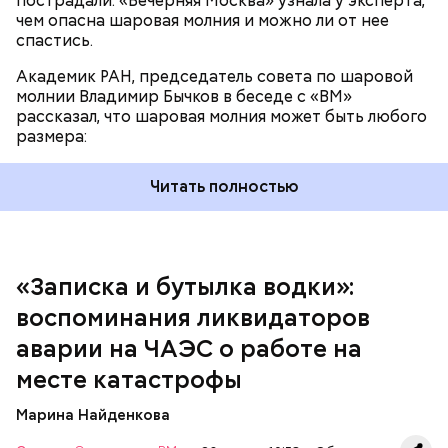
пострадали. «Вечерняя Москва» узнала у эксперта,
чем опасна шаровая молния и можно ли от нее
спастись.
Академик РАН, председатель совета по шаровой
За свою земную жизнь он совершил множество
молнии Владимир Бычков в беседе с «ВМ»
добрых дел во славу Божию.
рассказал, что шаровая молния может быть любого
размера:
Читать полностью
— Об аварии я узнал 26 апреля, когда нас подняли
по тревоге. Мы были дома, за нами приехал
транспорт. Привезли в полк. Построились. Сказали,
«Записка и бутылка водки»:
что произошло. Создали мобильный отряд. Через
воспоминания ликвидаторов
несколько часов мы направились в сторону
Чернобыля, — вспоминает Макеев.
аварии на ЧАЭС о работе на
месте катастрофы
Марина Найденкова