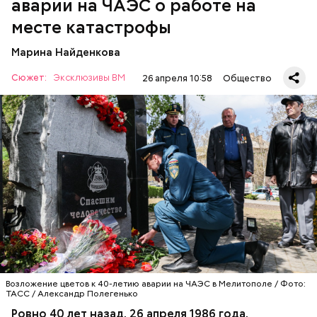
аварии на ЧАЭС о работе на
месте катастрофы
Марина Найденкова
Сюжет:
Эксклюзивы ВМ
26 апреля 10:58
Общество
А еще, удержав меч палача, святой Николай спас от
смерти трех мужей, невинно осужденных
корыстолюбивым градоначальником.
Специалист гражданской обороны Московского
авиацентра Владимир Макеев в 1986 году служил в
Киеве в отдельном механизированном полку
гражданской обороны. На тот момент, когда
произошла авария на Чернобыльской атомной
АВАРИИ
ЧЕРНОБЫЛЬ
ИСТОРИЯ
станции, ему было 26 лет.
Возложение цветов к 40-летию аварии на ЧАЭС в Мелитополе / Фото:
ТАСС / Александр Полегенько
Ровно 40 лет назад, 26 апреля 1986 года,