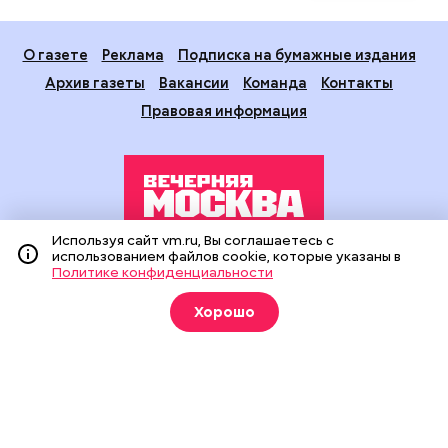
О газете
Реклама
Подписка на бумажные издания
Архив газеты
Вакансии
Команда
Контакты
Правовая информация
Используя сайт vm.ru, Вы соглашаетесь с
использованием файлов cookie, которые указаны в
Издание создано при финансовой поддержке Департамента
Политике конфиденциальности
средств массовой информации и рекламы города Москвы.
На сайте применяются рекомендательные технологии
Хорошо
(информационные технологии предоставления информации
на основе сбора, систематизации и анализа сведений,
относящихся к предпочтениям пользователей сети
«Интернет», находящихся на территории Российской
Федерации).
Сетевое издание "Вечерняя Москва" (18+) зарегистрировано
в Федеральной службе по надзору в сфере связи,
информационных технологий и массовых коммуникаций