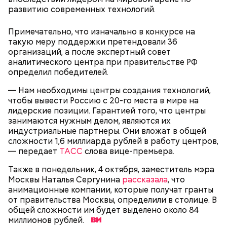
После получения предельно допустимой дозы
Молитва Николаю чудотворцу
развитию современных технологий.
радиации Макеева вывели из 30-километровой
зоны отчуждения, где он до 3 мая проверял на
Примечательно, что изначально в конкурсе на
уровень радиационной зараженности
такую меру поддержки претендовали 36
автотранспорт.
организаций, а после экспертный совет
нужно застыть на месте и не двигаться;
аналитического центра при правительстве РФ
нельзя ни в коем случае махать руками;
определил победителей.
не стоит пытаться «поймать» молнию или
— Нам необходимы центры создания технологий,
потрогать, особенно металлическими
чтобы вывести Россию с 20-го места в мире на
предметами.
лидерские позиции. Гарантией того, что центры
занимаются нужным делом, являются их
индустриальные партнеры. Они вложат в общей
сложности 1,6 миллиарда рублей в работу центров,
— передает
ТАСС
слова вице-премьера.
Множество людей совершают паломнические
Также в понедельник, 4 октября, заместитель мэра
поездки, чтобы поклониться мощам Святителя
Москвы Наталья Сергунина
рассказала
, что
— Первые двое суток мы постоянно были на ногах.
Николая, которые находятся в Италии. 19 декабря
анимационные компании, которые получат гранты
Каждые два часа ездили делать замеры радиации.
отмечается Никола Зимний, а 22 мая Никола вешний
от правительства Москвы, определили в столице. В
Время от выезда до выезда — на отдых. Работа и
или летний. Этот день установлен в память об
общей сложности им будет выделено около 84
есть работа. Ее надо выполнять, — говорит он.
обретении его мощей.
миллионов рублей.