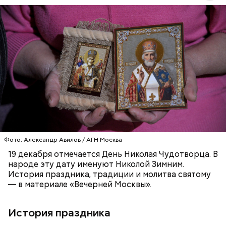
Перенесемся в III век в Малую Азию. В ту эпоху
жизнь христиан была очень трудной. Они жили в
постоянной опасности быть подвергнутыми
мучительным пыткам и даже смерти от рук
язычников.
ПРАВОСЛАВИЕ
ПРАЗДНИКИ
ХРИСТИАНСТВО
РЕЛИГИЯ
ЦЕРКОВЬ
Фото: Александр Авилов / АГН Москва
19 декабря отмечается День Николая Чудотворца. В
народе эту дату именуют Николой Зимним.
История праздника, традиции и молитва святому
— в материале «Вечерней Москвы».
История праздника