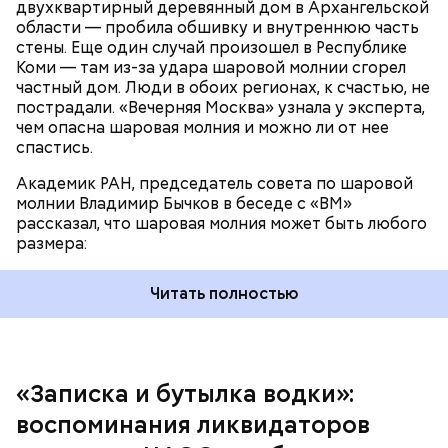
двухквартирный деревянный дом в Архангельской
области — пробила обшивку и внутреннюю часть
По его словам, солдаты не знали о масштабах
стены. Еще один случай произошел в Республике
трагедии. Подобных аварий раньше не случалось.
Коми — там из-за удара шаровой молнии сгорел
Поэтому он не испытывал страха.
частный дом. Люди в обоих регионах, к счастью, не
пострадали. «Вечерняя Москва» узнала у эксперта,
чем опасна шаровая молния и можно ли от нее
спастись.
Академик РАН, председатель совета по шаровой
За свою земную жизнь он совершил множество
молнии Владимир Бычков в беседе с «ВМ»
добрых дел во славу Божию.
рассказал, что шаровая молния может быть любого
размера:
Читать полностью
— Об аварии я узнал 26 апреля, когда нас подняли
по тревоге. Мы были дома, за нами приехал
транспорт. Привезли в полк. Построились. Сказали,
«Записка и бутылка водки»:
что произошло. Создали мобильный отряд. Через
воспоминания ликвидаторов
несколько часов мы направились в сторону
Чернобыля, — вспоминает Макеев.