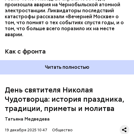
произошла авария на Чернобыльской атомной
Как гласит предание, совершая паломничество в
электростанции. Ликвидаторы последствий
Иерусалим, Николай Чудотворец по просьбе
катастрофы рассказали «Вечерней Москве» о
отчаявшихся путников молитвой успокоил
том, что помнят о тех событиях спустя годы, и о
разбушевавшееся море.
том, что больше всего поразило их на месте
аварии.
Как рассказывает Житие, преподобный родился в
городке Патаре. С детства Николай проникся
Как с фронта
христианской религией и рано принял решение
посвятить свою жизнь Богу. Целыми днями отрок
проводил в храме, а по вечерам молился и читал
Читать полностью
книги. Его дядя, епископ Николай Патарский, видя
такое усердие, сделал юношу чтецом, а затем и
возвел в сан священника. Все богатства,
полученные в наследство от родителей, Николай
День святителя Николая
отдал на дела милосердия. Со временем Николай
Чудотворца: история праздника,
стал епископом в городе Мире. Он был страстным
проповедником христианства. Ему также
традиции, приметы и молитва
приписывают разрушение нескольких языческих
храмов и чудеса, творимые силой молитвы. Этот
Татьяна Медведева
человек лучше любого врача исцелял больных,
обреченных на смерть, и даже воскрешал мертвых.
19 декабря 2025 10:47
Общество