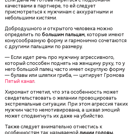
души моея помози ми окаянному, умоли Господа
качествами в партнере, то ей следует
Бога, всея твари Содетеля, избавити мя воздушных
присмотреться к мужчинам с аккуратными и
мытарств и вечного мучения: да всегда прославляю
небольшими кистями.
Отца и Сына и Святаго Духа, и твое милостивное
По его словам, молния может распасться, улететь
предстательство, ныне и присно и во веки веков.
Добродушного и открытого человека можно
— Электричества нет. Но есть электростанция. И
или просто погаснуть. Однако есть риск, что она
Аминь.
определить по
большим пальцам
, которые имеют
«Новым рекордам — быть»: как
секретарь партийной организации сжалился и
может и взорваться.
активность Эль-Ниньо может
конусообразную форму и гармонично сочетаются
выделил нам цветной телевизор. И мы вечером
отразиться на предстоящем лете
с другими пальцами по размеру.
смогли посмотреть матч, — вспоминает он.
в России
— Если идет речь про мужчину агрессивного,
который способен поднять на женщину руку, то у
него большой палец часто имеет округлую форму
— булавы или шляпки гриба, — цитирует Громова
Пятый канал
.
О, всесвятый Николае, угодниче преизрядный
Господень, теплый наш заступниче, и везде в
Хиромант отметил, что эта особенность может
скорбех скорый помощниче!
свидетельствовать о желании провоцировать
экстремальные ситуации. При этом агрессия таких
Одним из запоминающихся событий того периода
мужчин часто немотивирована, а шквал эмоций
для Макеева стал футбольный матч между
может сподвигнуть их даже на убийство.
киевским «Динамо» и мадридским «Атлетико»,
который состоялся 3 мая в Киеве. Полк Макеева жил
Также следует внимательно отнестись к
в палатках в лесу около Варовичей, в 12 километрах
особенностям так называемой
линии головы
,