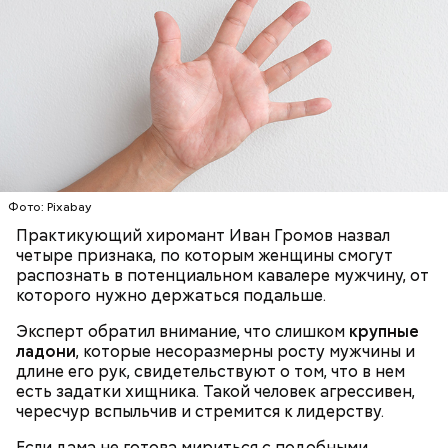
Николай-угодник и народный
— Заранее предсказать, как объект себя поведет,
календарь
невозможно. Если допустить резкое движение,
Вернулся Макеев в Киев в ночь с 3 на 4 мая. По его
поток воздуха может увлечь шар за человеком, и
Фото: Pixabay
словам, ему казалось, что он вернулся домой с
тот будет следовать за ним до тех пор, пока не
Практикующий хиромант Иван Громов назвал
фронта с победой.
угаснет, — объяснил Бычков. — Но чаще всего они
четыре признака, по которым женщины смогут
не взрываются. Это редкий случай. Обычно энергия
распознать в потенциальном кавалере мужчину, от
у них кончается и они затухают.
которого нужно держаться подальше.
Эксперт обратил внимание, что слишком
крупные
ладони
, которые несоразмерны росту мужчины и
Помози мне грешному и унылому в настоящем сем
длине его рук, свидетельствуют о том, что в нем
житии, умоли Господа Бога даровати ми
есть задатки хищника. Такой человек агрессивен,
оставление всех моих грехов, елико согреших от
чересчур вспыльчив и стремится к лидерству.
юности моея, во всем житии моем, делом, словом,
помышлением и всеми моими чувствы; и во исходе
Если дама не готова мириться с подобными