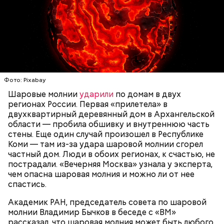
Святитель Николай дожил до глубокой старости и
скончался в середине IV века. По церковному
— Маленькие — от одного сантиметра, средние —
преданию, мощи святого сохранились нетленными
около 20 сантиметров, а самые большие могут
и источали чудесное миро, от которого исцелилось
доходить до нескольких метров. Шаровая молния
множество людей. В 1087 году мощи Николая
проходит и через стекла, даже часто не оставляя
Угодника были перенесены в итальянский город
следов. Она как капля стекает, растекается. Может
Бар (Бари), где находятся и поныне.
УЧЕНЫЕ
МОЛНИИ
ПОГОДА
и в окно влезть, причем в двухметровое.
Фото: Pixabay
Сжимается, как воздушный шар, и проходит.
Шаровые молнии
ударили
по домам в двух
регионах России. Первая «прилетела» в
двухквартирный деревянный дом в Архангельской
области — пробила обшивку и внутреннюю часть
По его словам, солдаты не знали о масштабах
стены. Еще один случай произошел в Республике
трагедии. Подобных аварий раньше не случалось.
Коми — там из-за удара шаровой молнии сгорел
Поэтому он не испытывал страха.
частный дом. Люди в обоих регионах, к счастью, не
пострадали. «Вечерняя Москва» узнала у эксперта,
чем опасна шаровая молния и можно ли от нее
спастись.
Академик РАН, председатель совета по шаровой
За свою земную жизнь он совершил множество
молнии Владимир Бычков в беседе с «ВМ»
добрых дел во славу Божию.
рассказал, что шаровая молния может быть любого