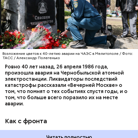
авиацентра Владимир Макеев в 1986 году служил в
Киеве в отдельном механизированном полку
гражданской обороны. На тот момент, когда
произошла авария на Чернобыльской атомной
АВАРИИ
ЧЕРНОБЫЛЬ
ИСТОРИЯ
станции, ему было 26 лет.
Возложение цветов к 40-летию аварии на ЧАЭС в Мелитополе / Фото:
ТАСС / Александр Полегенько
Ровно 40 лет назад, 26 апреля 1986 года,
произошла авария на Чернобыльской атомной
Как гласит предание, совершая паломничество в
электростанции. Ликвидаторы последствий
Иерусалим, Николай Чудотворец по просьбе
катастрофы рассказали «Вечерней Москве» о
отчаявшихся путников молитвой успокоил
том, что помнят о тех событиях спустя годы, и о
разбушевавшееся море.
том, что больше всего поразило их на месте
аварии.
Как рассказывает Житие, преподобный родился в
городке Патаре. С детства Николай проникся
Как с фронта
христианской религией и рано принял решение
посвятить свою жизнь Богу. Целыми днями отрок
проводил в храме, а по вечерам молился и читал
Читать полностью