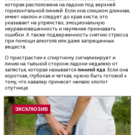
от Припяти. А солдатам очень хотелось увидеть
которая расположена на ладони под верхней
— Может пробить заряд на человека. Нужно вести
трансляцию матча. Макеев поехал к секретарю
горизонтальной линией. Если она слишком длинная,
себя очень осторожно, будто увидели дикого
партийной организации колхоза и попросил
имеет наклон и следует до края кисти, это
зверя, затаиться, — добавил академик.
одолжить телевизор.
указывает на упрямство, эмоциональную
неуравновешенность и неумение признавать
ошибки. А также подверженность снятию стресса
при помощи алкоголя или даже запрещенных
веществ.
О пристрастии к спиртному сигнализирует и
линия на тыльной стороне ладони недалеко от
запястья, которая называется
линией яда
. Если она
После получения предельно допустимой дозы
Молитва Николаю чудотворцу
короткая, глубокая и четкая, нужно быть готовой к
радиации Макеева вывели из 30-километровой
тому, что кавалер принесет немало хлопот
зоны отчуждения, где он до 3 мая проверял на
спутнице.
уровень радиационной зараженности
автотранспорт.
нужно застыть на месте и не двигаться;
нельзя ни в коем случае махать руками;
не стоит пытаться «поймать» молнию или
потрогать, особенно металлическими
предметами.