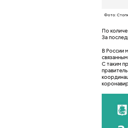
Фото: Стоп
По количе
За послед
В Припяти
измерение
В России 
в эвакуац
связанным
делать ра
С таким 
правитель
координац
коронавир
При встре
Бычков: