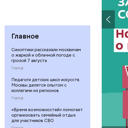
Главное
Синоптики рассказали москвичам
о жаркой и облачной погоде с
— Ситуаци
грозой 7 августа
ситуацию.
Город
Хиросиме 
ликвидато
Педагоги детских школ искусств
Москвы делятся опытом с
коллегами из регионов
Город
«Время возможностей» помогает
организовать семейный отдых
для участников СВО
Среднее в
Город