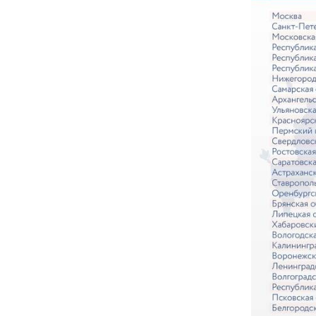
— Первые 
ездили де
отдых. Ра
нужно з
нельзя 
не стои
металли