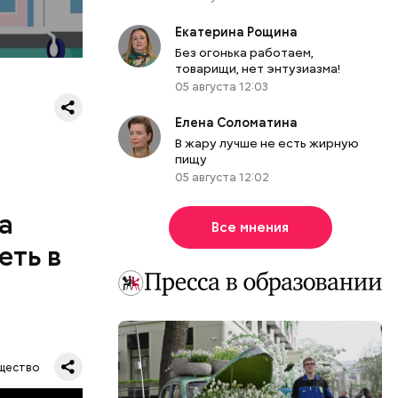
ерт.
2/5
Фото: Оперштаб
Екатерина Рощина
Без огонька работаем,
товарищи, нет энтузиазма!
05 августа 12:03
Елена Соломатина
В жару лучше не есть жирную
пищу
05 августа 12:02
а
Все мнения
еть в
одобных
а.
щество