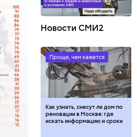
ва часа
Новости СМИ2
 — на
он.
Проще, чем кажется
бенно
 100 тысяч
Как узнать, снесут ли дом по
дарства при
реновации в Москве: где
ии: кто может
искать информацию и сроки
 какие нужны