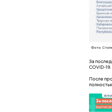
проверял 
— Может п
осторожно
академик.
Фото: Стоп
За послед
COVID-19.
После про
полностью