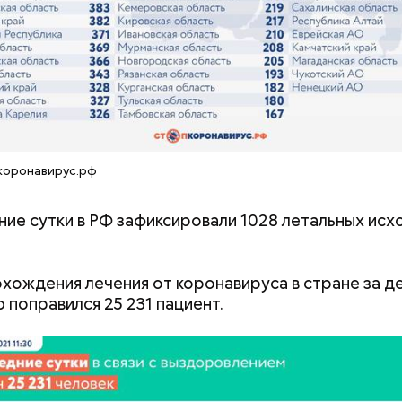
на уровень радиационной зараженности автотран
робить заряд на человека. Нужно вести себя оче
Хотела спасти малыша: как
Вода за 10 тыся
, будто увидели дикого зверя, затаиться, — доба
мать и сын погибли при
японский напит
коронавирус.рф
падении из окна в Раменском
лишний вес
ние сутки в РФ зафиксировали 1028 летальных исхо
хождения лечения от коронавируса в стране за д
 поправился 25 231 пациент.