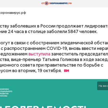
коронавирус.рф
ству заболевших в России продолжает лидироват
ние 24 часа в столице заболели 5847 человек.
 он проработал восемь суток. В его задачу входи
 уровня радиации в воздухе. Кроме того, Макеев 
могут в связи с обострением эпидемической обста
ии населения из города, которую, по его мнению, 
 с распространением COVID-19, вновь ввести нера
ньше на несколько дней.
предложением
выступила
заместитель председател
ства, вице-премьер Татьяна Голикова в ходе засед
ионного совета при правительстве по борьбе с
«Грязная» зона: в
жизнь в пострада
усом во вторник, 19
октября.
Чернобыльской а
че с шаровой молнией важно не паниковать, подч
районах
На вес