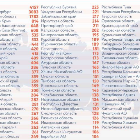
двое суток мы постоянно были на ногах. Каждые д
лать замеры радиации. Время от выезда до выезда
бота и есть работа. Ее надо выполнять, — говорит 
астыть на месте и не двигаться;
ни в коем случае махать руками;
т пытаться «поймать» молнию или потрогать, осо
ческими предметами.
Как поменять батареи дома и
Как получить до
не получить штраф
рублей от госу
трудной ситуац
претендовать и
документы