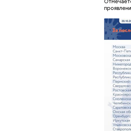
Отмечаетс
проявлени
По его сл
погаснуть.
После пол
вывели из