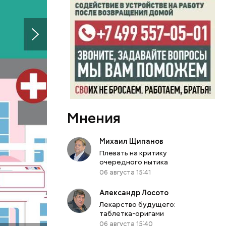
али
только о
Мнения
говорит
Михаил Щипанов
Плевать на критику
очередного нытика
06 августа 15:41
Александр Лосото
Лекарство будущего:
таблетка-оригами
0 секунд.
06 августа 15:40