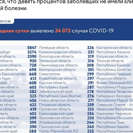
я, что девять процентов заболевших не имели кл
й болезни.
овам, молния может распасться, улететь или прост
 Однако есть риск, что она может и взорваться.
«Новым рекордам 
как активность Эл
может отразиться
предстоящем лете
учения предельно допустимой дозы радиации Ма
 30-километровой зоны отчуждения, где он до 3 ма