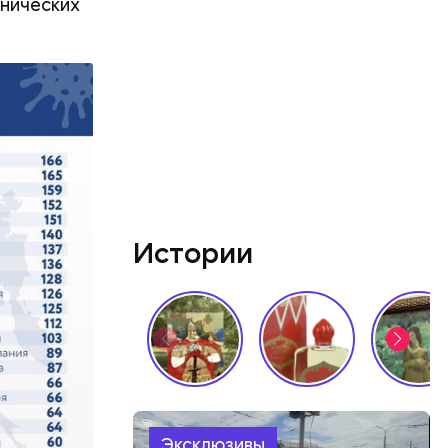
инических
о
— быть»:
ь-Ниньо
 на
 в России
Истории
кеева
я
Эксклюзивы