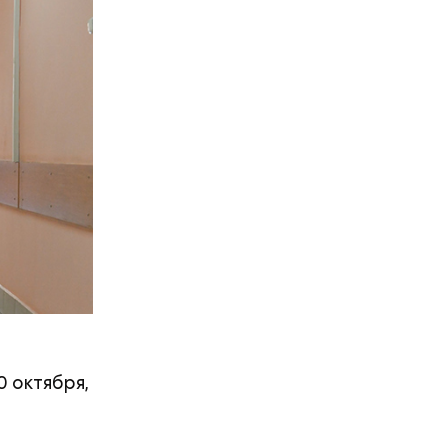
о редкий
ва стал
Атлетико»,
ах в лесу
0 октября,
чень
етарю
изор.