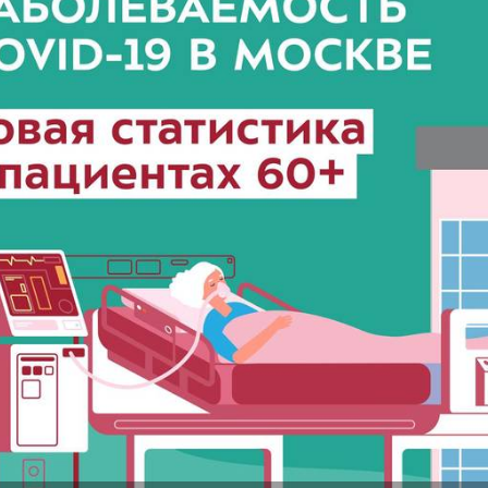
ю в целом перенес ровно. Мы тогда и не осознав
 Что нас возьмет, самых крепких и сильных? Знали 
и Нагасаки. С подобным сами не сталкивались, — 
р.
ремя жизни молнии (маленькой и средней) около 3