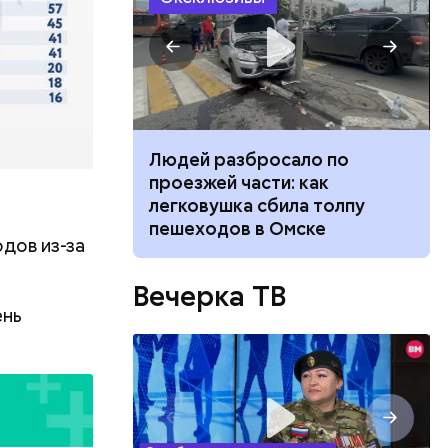
спорт.
нь
ч: поможет ли
Людей разбросало по
вил
ок сбросить
проезжей части: как
легковушка сбила толпу
пешеходов в Омске
дов из-за
Вечерка ТВ
ень