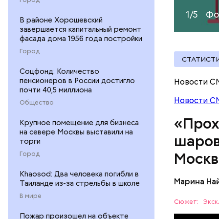
Большие ж
1/5
Фо
В районе Хорошевский
завершается капитальный ремонт
фасада дома 1956 года постройки
Город
СТАТИСТ
Соцфонд: Количество
пенсионеров в России достигло
Новости С
почти 40,5 миллиона
Новости С
Общество
«Прох
Крупное помещение для бизнеса
на севере Москвы выставили на
шаров
торги
По его сл
Москв
Город
аварий ра
Khaosod: Два человека погибли в
Марина На
Таиланде из-за стрельбы в школе
В мире
Сюжет:
Экск
Пожар произошел на объекте