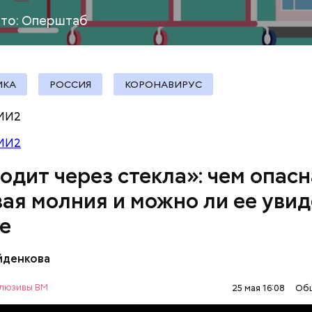
е могут жить и до нескольких минут, отметил эксп
то: Оперштаб
ИКА
РОССИЯ
КОРОНАВИРУС
МИ2
МИ2
одит через стекла»: чем опасн
ая молния и можно ли ее увид
овам, солдаты не знали о масштабах трагедии. П
е
ньше не случалось. Поэтому он не испытывал страх
йденкова
люзивы ВМ
25 мая 16:08
Об