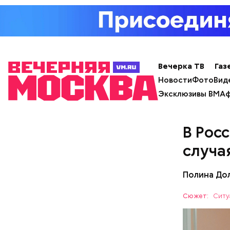
Вечерка ТВ
Газ
Новости
Фото
Вид
Эксклюзивы ВМ
Аф
В Рос
случа
— Электри
партийной
Полина До
мы вечеро
— Заранее
Сюжет:
Ситу
допустить
человеком,