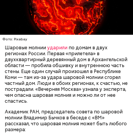
скончался в середине IV века. По церковному
— Маленькие — от одного сантиметра, средние —
преданию, мощи святого сохранились нетленными
около 20 сантиметров, а самые большие могут
и источали чудесное миро, от которого исцелилось
доходить до нескольких метров. Шаровая молния
множество людей. В 1087 году мощи Николая
проходит и через стекла, даже часто не оставляя
Угодника были перенесены в итальянский город
следов. Она как капля стекает, растекается. Может
Бар (Бари), где находятся и поныне.
УЧЕНЫЕ
МОЛНИИ
ПОГОДА
и в окно влезть, причем в двухметровое.
Фото: Pixabay
Сжимается, как воздушный шар, и проходит.
Шаровые молнии
ударили
по домам в двух
регионах России. Первая «прилетела» в
двухквартирный деревянный дом в Архангельской
области — пробила обшивку и внутреннюю часть
По его словам, солдаты не знали о масштабах
стены. Еще один случай произошел в Республике
трагедии. Подобных аварий раньше не случалось.
Коми — там из-за удара шаровой молнии сгорел
Поэтому он не испытывал страха.
частный дом. Люди в обоих регионах, к счастью, не
пострадали. «Вечерняя Москва» узнала у эксперта,
чем опасна шаровая молния и можно ли от нее
спастись.
Академик РАН, председатель совета по шаровой
За свою земную жизнь он совершил множество
молнии Владимир Бычков в беседе с «ВМ»
добрых дел во славу Божию.
рассказал, что шаровая молния может быть любого
размера: