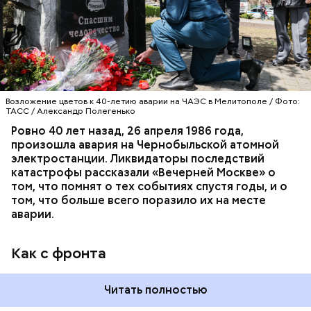
гражданской обороны. На тот момент, когда
произошла авария на Чернобыльской атомной
АВАРИИ
ЧЕРНОБЫЛЬ
ИСТОРИЯ
станции, ему было 26 лет.
Возложение цветов к 40-летию аварии на ЧАЭС в Мелитополе / Фото:
ТАСС / Александр Полегенько
Ровно 40 лет назад, 26 апреля 1986 года,
произошла авария на Чернобыльской атомной
Как гласит предание, совершая паломничество в
электростанции. Ликвидаторы последствий
Иерусалим, Николай Чудотворец по просьбе
катастрофы рассказали «Вечерней Москве» о
отчаявшихся путников молитвой успокоил
том, что помнят о тех событиях спустя годы, и о
разбушевавшееся море.
том, что больше всего поразило их на месте
аварии.
Как рассказывает Житие, преподобный родился в
городке Патаре. С детства Николай проникся
Как с фронта
христианской религией и рано принял решение
посвятить свою жизнь Богу. Целыми днями отрок
проводил в храме, а по вечерам молился и читал
Читать полностью
книги. Его дядя, епископ Николай Патарский, видя
такое усердие, сделал юношу чтецом, а затем и