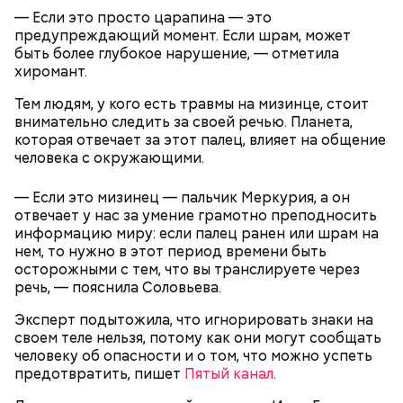
себя очень осторожно, будто увидели дикого
партийной организации колхоза и попросил
— Если это просто царапина — это
зверя, затаиться, — добавил академик.
одолжить телевизор.
предупреждающий момент. Если шрам, может
быть более глубокое нарушение, — отметила
хиромант.
Тем людям, у кого есть травмы на мизинце, стоит
внимательно следить за своей речью. Планета,
которая отвечает за этот палец, влияет на общение
человека с окружающими.
После получения предельно допустимой дозы
Молитва Николаю чудотворцу
— Если это мизинец — пальчик Меркурия, а он
радиации Макеева вывели из 30-километровой
отвечает у нас за умение грамотно преподносить
зоны отчуждения, где он до 3 мая проверял на
информацию миру: если палец ранен или шрам на
уровень радиационной зараженности
нем, то нужно в этот период времени быть
автотранспорт.
осторожными с тем, что вы транслируете через
нужно застыть на месте и не двигаться;
речь, — пояснила Соловьева.
нельзя ни в коем случае махать руками;
не стоит пытаться «поймать» молнию или
Эксперт подытожила, что игнорировать знаки на
потрогать, особенно металлическими
своем теле нельзя, потому как они могут сообщать
предметами.
человеку об опасности и о том, что можно успеть
предотвратить, пишет
Пятый канал
.