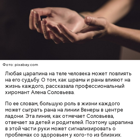
Бога, всея твари Содетеля, избавити мя воздушных
мытарств и вечного мучения: да всегда прославляю
Отца и Сына и Святаго Духа, и твое милостивное
По его словам, молния может распасться, улететь
предстательство, ныне и присно и во веки веков.
— Электричества нет. Но есть электростанция. И
или просто погаснуть. Однако есть риск, что она
Аминь.
«Новым рекордам — быть»: как
секретарь партийной организации сжалился и
может и взорваться.
активность Эль-Ниньо может
выделил нам цветной телевизор. И мы вечером
отразиться на предстоящем лете
смогли посмотреть матч, — вспоминает он.
в России
Фото: pixabay.com
Любая царапина на теле человека может повлиять
на его судьбу. О том, как шрамы и раны влияют на
О, всесвятый Николае, угодниче преизрядный
жизнь каждого, рассказала профессиональный
Господень, теплый наш заступниче, и везде в
хиромант Алена Соловьева.
скорбех скорый помощниче!
Одним из запоминающихся событий того периода
По ее словам, большую роль в жизни каждого
для Макеева стал футбольный матч между
может сыграть рана на линии Венеры в центре
киевским «Динамо» и мадридским «Атлетико»,
ладони. Эта линия, как отмечает Соловьева,
который состоялся 3 мая в Киеве. Полк Макеева жил
отвечает за детей и родителей. Поэтому царапина
в палатках в лесу около Варовичей, в 12 километрах
в этой части руки может сигнализировать о
от Припяти. А солдатам очень хотелось увидеть
проблемах со здоровьем у кого-то из близких.
— Может пробить заряд на человека. Нужно вести
трансляцию матча. Макеев поехал к секретарю