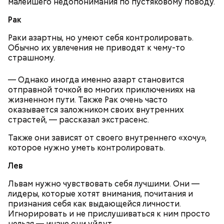
малейшего недопонимания по пустяковому поводу.
Рак
Раки азартны, но умеют себя контролировать.
Обычно их увлечения не приводят к чему-то
страшному.
19 декабря с утра люди шли в церковь, служили
молебны святому Николаю, а после этого сообща
— Однако иногда именно азарт становится
накрывали большие столы и начинали веселиться.
отправной точкой во многих приключениях на
— Встречался с теми, кто уехал раньше, так как
«Для кума Никольщина бражку варит, для кумы –
жизненном пути. Также Рак очень часто
раньше прибывал на место. Было большое чувство
пироги печет»; «На Никольщину зови друга, зови и
оказывается заложником своих внутренних
радости от встречи с однополчанами, — говорит
ворога — оба будут друзья».
страстей, — рассказал экстрасенс.
Однако если молния все же взорвется, то это
он.
может привести к тому, что человек получит ожоги
Также они зависят от своего внутреннего «хочу»,
или загорится помещение, предупредил эксперт.
которое нужно уметь контролировать.
Лев
Львам нужно чувствовать себя лучшими. Они —
лидеры, которые хотят внимания, почитания и
признания себя как выдающейся личности.
Игнорировать и не прислушиваться к ним просто
нельзя — иначе они уйдут.