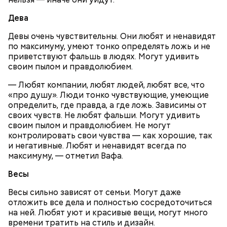
Дева
Николай-угодник и народный
Девы очень чувствительны. Они любят и ненавидят
— Заранее предсказать, как объект себя поведет,
по максимуму, умеют тонко определять ложь и не
календарь
невозможно. Если допустить резкое движение,
приветствуют фальшь в людях. Могут удивить
Вернулся Макеев в Киев в ночь с 3 на 4 мая. По его
поток воздуха может увлечь шар за человеком, и
своим пылом и правдолюбием.
словам, ему казалось, что он вернулся домой с
тот будет следовать за ним до тех пор, пока не
фронта с победой.
— Любят компании, любят людей, любят все, что
угаснет, — объяснил Бычков. — Но чаще всего они
«про душу». Люди тонко чувствующие, умеющие
не взрываются. Это редкий случай. Обычно энергия
определить, где правда, а где ложь. Зависимы от
у них кончается и они затухают.
своих чувств. Не любят фальши. Могут удивить
своим пылом и правдолюбием. Не могут
контролировать свои чувства — как хорошие, так
Помози мне грешному и унылому в настоящем сем
и негативные. Любят и ненавидят всегда по
житии, умоли Господа Бога даровати ми
максимуму, — отметил Вафа.
оставление всех моих грехов, елико согреших от
юности моея, во всем житии моем, делом, словом,
Весы
помышлением и всеми моими чувствы; и во исходе
Весы сильно зависят от семьи. Могут даже
души моея помози ми окаянному, умоли Господа
отложить все дела и полностью сосредоточиться
Бога, всея твари Содетеля, избавити мя воздушных
на ней. Любят уют и красивые вещи, могут много
мытарств и вечного мучения: да всегда прославляю
времени тратить на стиль и дизайн.
Отца и Сына и Святаго Духа, и твое милостивное