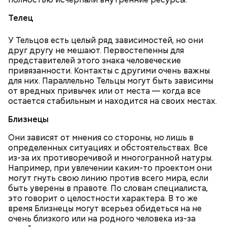
молний не редкость и в Москве.
личном, не о катастрофе, — добавляет он.
Телец
У Тельцов есть целый ряд зависимостей, но они
друг другу не мешают. Первостепенны для
представителей этого знака человеческие
привязанности. Контакты с другими очень важны
для них. Параллельно Тельцы могут быть зависимы
от вредных привычек или от места — когда все
остается стабильным и находится на своих местах.
Близнецы
Они зависят от мнения со стороны, но лишь в
На Николу никому нельзя было грустить —
определенных ситуациях и обстоятельствах. Все
Макеев ежегодно встречается с коллегами по
считалось, что это принесет суровые морозы.
из-за их противоречивой и многогранной натуры.
ликвидации аварии на Чернобыльской АЭС. По его
Впрочем, в этот день погода и без того обычно
— Бояться шаровых молний не надо, важно
Например, при увлечении каким-то проектом они
словам, «старая дружба не ржавеет». При встречах
бывала студеной.
сохранять спокойствие. Обычная молния — это
могут гнуть свою линию против всего мира, если
ликвидаторы в основном разговаривают о личном,
серьезно, особенно если находитесь в воде, около
быть уверены в правоте. По словам специалиста,
о том, как дела, что нового произошло за год.
высоких зданий и предметов, около деревьев, —
это говорит о целостности характера. В то же
отметил ученый.
время Близнецы могут всерьез обидеться на не
очень близкого или на родного человека из-за