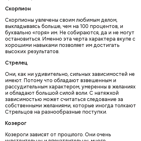
По его словам, молния может распасться, улететь
предстательство, ныне и присно и во веки веков.
— Электричества нет. Но есть электростанция. И
Скорпион
или просто погаснуть. Однако есть риск, что она
Аминь.
«Новым рекордам — быть»: как
секретарь партийной организации сжалился и
может и взорваться.
активность Эль-Ниньо может
выделил нам цветной телевизор. И мы вечером
Скорпионы увлечены своим любимым делом,
отразиться на предстоящем лете
смогли посмотреть матч, — вспоминает он.
выкладываясь больше, чем на 100 процентов, и
в России
буквально «горя» им. Не собираются, да и не могут
остановиться. Именно эта черта характера вкупе с
хорошими навыками позволяет им достигать
высоких результатов.
Стрелец
О, всесвятый Николае, угодниче преизрядный
Господень, теплый наш заступниче, и везде в
Они, как ни удивительно, сильных зависимостей не
скорбех скорый помощниче!
имеют. Потому что обладают взвешенным и
Одним из запоминающихся событий того периода
рассудительным характером, умеренны в желаниях
для Макеева стал футбольный матч между
и обладают большой силой воли. С натяжкой
киевским «Динамо» и мадридским «Атлетико»,
зависимостью может считаться следование за
который состоялся 3 мая в Киеве. Полк Макеева жил
собственными желаниями, которые иногда толкают
в палатках в лесу около Варовичей, в 12 километрах
Стрельцов на разнообразные поступки.
от Припяти. А солдатам очень хотелось увидеть
— Может пробить заряд на человека. Нужно вести
Козерог
трансляцию матча. Макеев поехал к секретарю
себя очень осторожно, будто увидели дикого
партийной организации колхоза и попросил
зверя, затаиться, — добавил академик.
Козероги зависят от прошлого. Они очень
одолжить телевизор.
чувствительны и впечатлительны, много