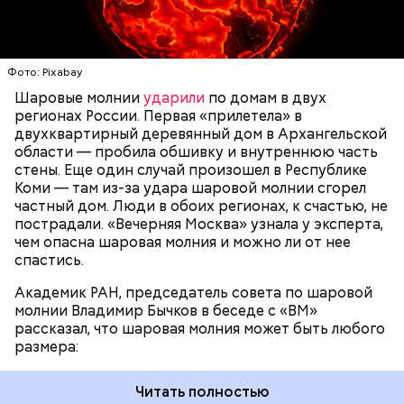
и источали чудесное миро, от которого исцелилось
доходить до нескольких метров. Шаровая молния
множество людей. В 1087 году мощи Николая
проходит и через стекла, даже часто не оставляя
Угодника были перенесены в итальянский город
следов. Она как капля стекает, растекается. Может
Бар (Бари), где находятся и поныне.
УЧЕНЫЕ
МОЛНИИ
ПОГОДА
и в окно влезть, причем в двухметровое.
Фото: Pixabay
Сжимается, как воздушный шар, и проходит.
Шаровые молнии
ударили
по домам в двух
регионах России. Первая «прилетела» в
двухквартирный деревянный дом в Архангельской
области — пробила обшивку и внутреннюю часть
По его словам, солдаты не знали о масштабах
стены. Еще один случай произошел в Республике
трагедии. Подобных аварий раньше не случалось.
Коми — там из-за удара шаровой молнии сгорел
Поэтому он не испытывал страха.
частный дом. Люди в обоих регионах, к счастью, не
пострадали. «Вечерняя Москва» узнала у эксперта,
чем опасна шаровая молния и можно ли от нее
спастись.
Академик РАН, председатель совета по шаровой
За свою земную жизнь он совершил множество
молнии Владимир Бычков в беседе с «ВМ»
добрых дел во славу Божию.
рассказал, что шаровая молния может быть любого
размера:
Читать полностью