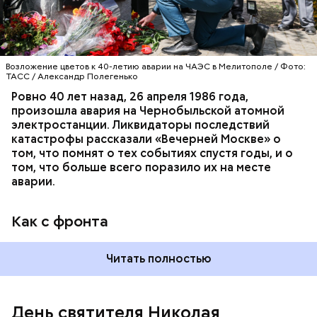
станции, ему было 26 лет.
Возложение цветов к 40-летию аварии на ЧАЭС в Мелитополе / Фото:
ТАСС / Александр Полегенько
Ровно 40 лет назад, 26 апреля 1986 года,
произошла авария на Чернобыльской атомной
Как гласит предание, совершая паломничество в
электростанции. Ликвидаторы последствий
Иерусалим, Николай Чудотворец по просьбе
катастрофы рассказали «Вечерней Москве» о
отчаявшихся путников молитвой успокоил
том, что помнят о тех событиях спустя годы, и о
разбушевавшееся море.
том, что больше всего поразило их на месте
аварии.
Как рассказывает Житие, преподобный родился в
городке Патаре. С детства Николай проникся
Как с фронта
христианской религией и рано принял решение
посвятить свою жизнь Богу. Целыми днями отрок
проводил в храме, а по вечерам молился и читал
Читать полностью
книги. Его дядя, епископ Николай Патарский, видя
такое усердие, сделал юношу чтецом, а затем и
возвел в сан священника. Все богатства,
полученные в наследство от родителей, Николай
День святителя Николая