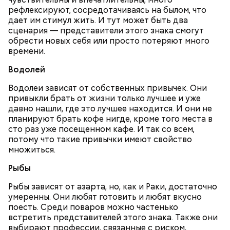
рефлексируют, сосредотачиваясь на былом, что
дает им стимул жить. И тут может быть два
сценария — представители этого знака смогут
обрести новых себя или просто потеряют много
времени.
Водолей
После получения предельно допустимой дозы
Молитва Николаю чудотворцу
Водолеи зависят от собственных привычек. Они
радиации Макеева вывели из 30-километровой
привыкли брать от жизни только лучшее и уже
зоны отчуждения, где он до 3 мая проверял на
давно нашли, где это лучшее находится. И они не
уровень радиационной зараженности
планируют брать кофе нигде, кроме того места в
автотранспорт.
сто раз уже посещенном кафе. И так со всем,
нужно застыть на месте и не двигаться;
потому что такие привычки имеют свойство
нельзя ни в коем случае махать руками;
множиться.
не стоит пытаться «поймать» молнию или
потрогать, особенно металлическими
Рыбы
предметами.
Рыбы зависят от азарта, но, как и Раки, достаточно
умеренны. Они любят готовить и любят вкусно
поесть. Среди поваров можно частенько
встретить представителей этого знака. Также они
выбирают профессии, связанные с риском,