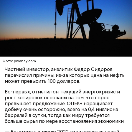
при покупке земельного участка с расположенным
на нем жилым домом или для последующего
строительства жилого дома. Однако такой вычет
нельзя оформить на приобретение или
строительство недвижимости за рубежом.
Например, если ваш доход 50 тысяч в месяц и у вас
Фото: pixabay.com
есть несовершеннолетний ребенок, то
использование налогового вычета позволяет
Частный инвестор, аналитик Федор Сидоров
«сэкономить»182 рубля в месяц (1400 рублей × 13%).
перечислил причины, из-за которых цена на нефть
Эта схема будет действовать 7 месяцев в году, так
может превысить 100 долларов.
как по их прошествии сумма налогооблагаемого
дохода превысит 350 тысяч рублей. За эти 7
Во-первых, отметил он, текущий энергокризис и
месяцев общая экономия или прибавка к зарплате
рост котировок основаны на том, что спрос
составит 1274 рубля.
превышает предложение. ОПЕК+ наращивает
добычу очень осторожно, всего на 0,4 миллиона
баррелей в сутки, тогда как миру требуется
Для льготных категорий его сумма составляет 3
больше сырья по мере восстановления экономики.
тысячи или 500 рублей — в зависимости от
«Продавцы диктуют правила»:
«Не попасть под зоркий глаз ЦБ»:
категории налогоплательщика. Вычет на первого и
Спортивный налоговый вычет: кто
— Во-вторых, к июню 2022 года начнется новый