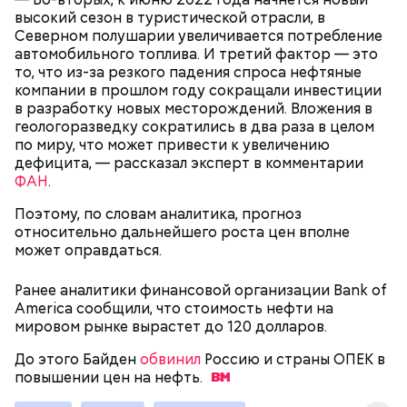
введут ли в России налоговый
к чему приведет тотальный
второго ребенка составляет 1400 рублей, на
и как может его получить
высокий сезон в туристической отрасли, в
вычет при покупке автомобиля
контроль финансовых операций
третьего и последующих — 3 тысячи рублей. Для
Северном полушарии увеличивается потребление
родителей и усыновителей детей-инвалидов вычет
автомобильного топлива. И третий фактор — это
равен 12 тысячам, для опекунов — 6 тысячам
то, что из-за резкого падения спроса нефтяные
рублей. Этот вычет будет предоставляться
компании в прошлом году сокращали инвестиции
ежемесячно, пока накопленная сумма
в разработку новых месторождений. Вложения в
налогооблагаемого дохода за год не превысит 350
геологоразведку сократились в два раза в целом
тысяч рублей.
по миру, что может привести к увеличению
дефицита, — рассказал эксперт в комментарии
ФАН
.
Поэтому, по словам аналитика, прогноз
относительно дальнейшего роста цен вполне
Стандартные вычеты полагаются определенным
может оправдаться.
льготным категориям (участники Великой
Отечественной войны, инвалиды, «чернобыльцы» и
Ранее аналитики финансовой организации Bank of
т. д.), а также родителям или опекунам
America сообщили, что стоимость нефти на
несовершеннолетних детей. Этот тип вычета
Социальному вычету подлежат расходы не только
мировом рынке вырастет до 120 долларов.
действует ежемесячно.
на себя, но и на ближайших родственников.
До этого Байден
обвинил
Россию и страны ОПЕК в
Например, возврат налогов по медицинским
повышении цен на
нефть.
расходам можно получить за лечение своих детей,
супруга или родителей, по оплате