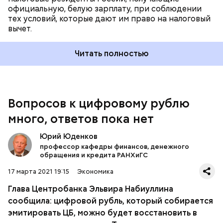
зрения редакции
официальную, белую зарплату, при соблюдении
тех условий, которые дают им право на налоговый
вычет.
Читать полностью
Вопросов к цифровому рублю
много, ответов пока нет
Юрий Юденков
Факт отсутствия какой-либо системы защиты от
профессор кафедры финансов, денежного
обращения и кредита РАНХиГС
мошенничества при восстановлении утраченных
цифровых рублей подтвердила и сама Эльвира
17 марта 2021 19:15
Экономика
Набиуллина. В общем, в истории с цифровым
рублем вопросов на данный момент куда больше,
Глава Центробанка Эльвира Набиуллина
чем ответов.
сообщила: цифровой рубль, который собирается
эмитировать ЦБ, можно будет восстановить в