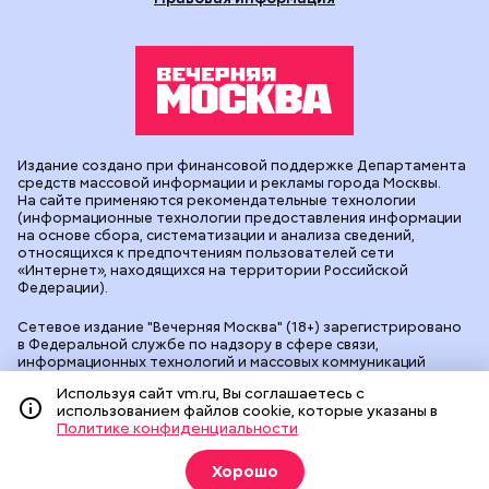
Издание создано при финансовой поддержке Департамента
средств массовой информации и рекламы города Москвы.
На сайте применяются рекомендательные технологии
(информационные технологии предоставления информации
на основе сбора, систематизации и анализа сведений,
относящихся к предпочтениям пользователей сети
«Интернет», находящихся на территории Российской
Федерации).
Сетевое издание "Вечерняя Москва" (18+) зарегистрировано
в Федеральной службе по надзору в сфере связи,
информационных технологий и массовых коммуникаций
(Роскомнадзор). Свидетельство о регистрации ЭЛ № ФС 77 -
Используя сайт vm.ru, Вы соглашаетесь с
90524 от 09.12.2025. Учредитель: АО "Редакция газеты
использованием файлов cookie, которые указаны в
"Вечерняя Москва". Главный редактор
vm.ru
: Александр
Политике конфиденциальности
Геннадьевич Глуходедов. Адрес редакции: 127015, г.Москва,
Бумажный пр-д, д. 14, стр. 2. Телефон:
+7(499)557-04-24
. Адрес
эл.почты:
edit@vm.ru
. Почта для связи с редакцией сайта:
Хорошо
news@vm.ru
.