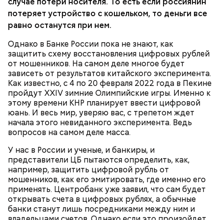
случае потери носителя. То есть если россиянин
потеряет устройство с кошельком, то деньги все
равно останутся при нем.
Вторая гипотетическая опасность — хакеры.
Однако в Банке России пока не знают, как
Представьте: кто-то взламывает сервер ЦБ, где
защитить схему восстановления цифровых рублей
сконцентрированы все деньги страны, и начинает
от мошенников. На самом деле многое будет
там хозяйничать! Что происходит? Экономика
зависеть от результатов китайского эксперимента.
просто рушится. Да и со счетом отдельного
Как известно, с 4 по 20 февраля 2022 года в Пекине
гражданина нет никакой ясности. Вот, допустим,
пройдут XXIV зимние Олимпийские игры. Именно к
потерял он смартфон, с которого управлял своими
этому времени КНР планирует ввести цифровой
деньгами. А кто-то этот смартфон нашел. Или
юань. И весь мир, уверяю вас, с трепетом ждет
специально украл, чтобы снять деньги. И как быть?
начала этого невиданного эксперимента. Ведь
Совершенно непонятно.
ЦБ РФ
РУБЛЬ
вопросов на самом деле масса.
У нас в России и ученые, и банкиры, и
представители ЦБ пытаются определить, как,
например, защитить цифровой рубль от
мошенников, как его эмитировать, где именно его
применять. Центробанк уже заявил, что сам будет
открывать счета в цифровых рублях, а обычные
банки станут лишь посредниками между ним и
владельцами счетов. Однако если это произойдет,