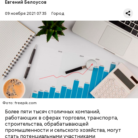
Евгений Белоусов
09 ноября 2021 07:35
Город
Принимая участие в нацпроекте, предприятия
смогут повысить производительность труда и
эффективность работы, а также
усовершенствовать системы производства,
улучшить качество и конкурентоспособность
выпускаемой продукции.
Фото: freepik.com
Более пяти тысяч столичных компаний,
работающих в сферах торговли, транспорта,
— Количество участников национального проекта
строительства, обрабатывающей
ограниченно — всего адресную поддержку за три
промышленности и сельского хозяйства, могут
года получит 561 предприятие столицы, при этом
стать потенциальными участниками
109 компаний смогут присоединиться к нему уже в