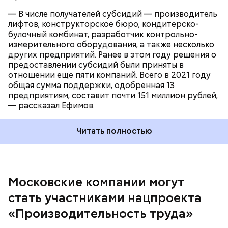
Благодаря им в хозяйствующих субъектах
— В числе получателей субсидий — производитель
образуется 284 новых места приложения труда.
лифтов, конструкторское бюро, кондитерско-
булочный комбинат, разработчик контрольно-
измерительного оборудования, а также несколько
других предприятий. Ранее в этом году решения о
предоставлении субсидий были приняты в
отношении еще пяти компаний. Всего в 2021 году
общая сумма поддержки, одобренная 13
предприятиям, составит почти 151 миллион рублей,
— рассказал Ефимов.
— Результатом реализации нацпроекта станет
ежегодный рост производительности труда на
предприятиях не менее чем на пять процентов.
Читать полностью
Участие компаний в проекте финансируется
полностью за счет бюджетных средств, — уточнил
Пуртов.
Московские компании могут
стать участниками нацпроекта
«Производительность труда»