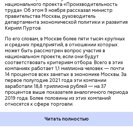
национального проекта «Производительность
2022 году, — приводит слова Кирилла Пуртова
ПРОИЗВОДСТВО
НАЦПРОЕКТЫ
труда». Об этом 9 ноября рассказал министр
официальный
сайт
мэра Москвы.
ПРОМЫШЛЕННОСТЬ
правительства Москвы, руководитель
департамента экономической политики и развития
Кирилл Пуртов.
По его словам, в Москве более пяти тысяч крупных
и средних предприятий, в отношении которых
может быть рассмотрен вопрос участия в
национальном проекте, если они будут
соответствовать критериям отбора. Всего в этих
компаниях работает 1,1 миллиона человек — почти
14 процентов всех занятых в экономике Москвы. За
первое полугодие 2021 года эти компании
заработали 18,8 триллиона рублей — на 37
процентов выше показателя аналогичного периода
2019 года. Более половины из этих компаний
относятся к сфере торговли.
Читать полностью