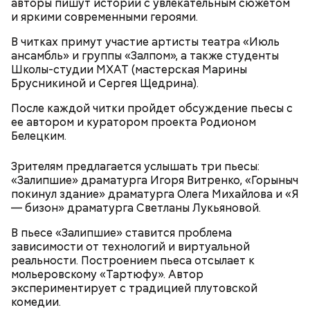
авторы пишут истории с увлекательным сюжетом
и яркими современными героями.
В читках примут участие артисты театра «Июль
Джим Моррисон, «Дорз» (The Doors,
ансамбль» и группы «Залпом», а также студенты
Школы-студии МХАТ (мастерская Марины
1991)
Брусникиной и Сергея Щедрина).
После каждой читки пройдет обсуждение пьесы с
ее автором и куратором проекта Родионом
Белецким.
Зрителям предлагается услышать три пьесы:
сквернословить, а кроме того пустословить,
«Залипшие» драматурга Игоря Витренко, «Горыныч
болтать;
покинул здание» драматурга Олега Михайлова и «Я
чревоугодничать;
— бизон» драматурга Светланы Лукьяновой.
гневаться, что по поводу, что без повода.
Попав под власть чар Фэй, Джек соглашается, и как
по нотам разыгрывает «иллюзию убийства». После
В пьесе «Залипшие» ставится проблема
того, как девушка исчезает, полиция, мафия и Винс
зависимости от технологий и виртуальной
начинают охотиться за Джеком, чтобы выяснить,
реальности. Построением пьеса отсылает к
где деньги и… «труп» Фэй. В 1989 году фильм
мольеровскому «Тартюфу». Автор
получил гран-при Кинофестиваля детективного
экспериментирует с традицией плутовской
кино в Коньяке (Франция) и приобрел статус
комедии.