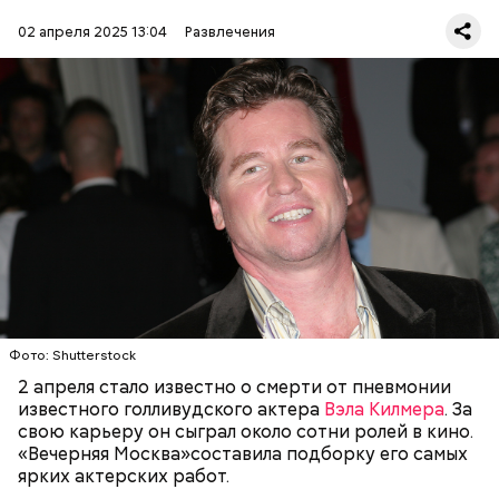
похищает ученого Поля Фламонда и заставляет его
02 апреля 2025 13:04
Развлечения
сотворить мину «Поларис». Прикрытием для
преступных замыслов немцев служит
международный фестиваль, на который
приглашены артисты из разных стран мира. США
представляет модный серф-рок певец Ник Риверс,
который в первый же день он знакомится с
участницей подпольного сопротивления Хиллари
— дочерью доктора Фламонда.
ГОЛЛИВУД
ЗНАМЕНИТОСТИ
КИНО
АКТЕРЫ
Фото: Shutterstock
2 апреля стало известно о смерти от пневмонии
Фото: «Совершенно секретно!» (Top Secret!, 1984)
известного голливудского актера
Вэла Килмера
. За
свою карьеру он сыграл около сотни ролей в кино.
«Вечерняя Москва»составила подборку его самых
ярких актерских работ.