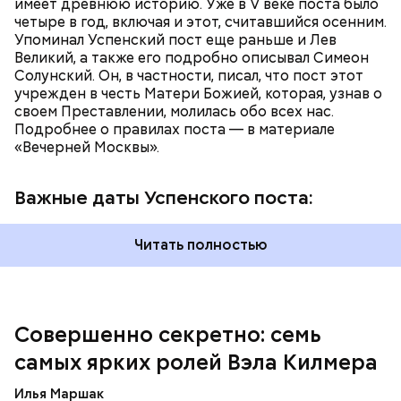
имеет древнюю историю. Уже в V веке поста было
А вскоре после окончания Успенского поста
четыре в год, включая и этот, считавшийся осенним.
наступает Спас Ореховый — 29 августа.
Упоминал Успенский пост еще раньше и Лев
Иначе его называют Хлебным Спасом,
Великий, а также его подробно описывал Симеон
поскольку по времени он совпадает с
Солунский. Он, в частности, писал, что пост этот
окончанием жатвы.
учрежден в честь Матери Божией, которая, узнав о
своем Преставлении, молилась обо всех нас.
Подробнее о правилах поста — в материале
«Вечерней Москвы».
Пародия на популярные в 1980-е годы шпионские
Важные даты Успенского поста:
триллеры и экзотические мелодрамы многих
поставила в тупик из-за своей «идеологической
Читать полностью
диверсионности» — представители немецких
властей выглядят в фильме как фашистские
оккупанты, якобы борющиеся с подпольным
движением во Франции. Дебютанту Килмеру,
блестяще исполнившему все вокальные партии,
Совершенно секретно: семь
картина принесла мировую известность.
самых ярких ролей Вэла Килмера
Восточная Германия времен то ли «холодной
войны», то ли Третьего рейха, замышляет коварный
Илья Маршак
план по уничтожению кораблей НАТО, для чего