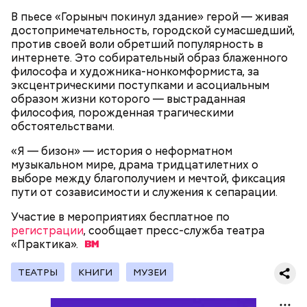
культового. Во многом этому способствовала
искренняя манера игры Килмера, получившего
В пьесе «Горыныч покинул здание» герой — живая
возможность сниматься вместе с супругой.
достопримечательность, городской сумасшедший,
против своей воли обретший популярность в
интернете. Это собирательный образ блаженного
философа и художника-нонкомформиста, за
Молодая красавица Фэй Форрестер (Джоан Уэйли-
эксцентрическими поступками и асоциальным
Килмер) помогает своему любовнику Винсу (Майкл
образом жизни которого — выстраданная
Мэдсен) совершить дерзкое ограбление двух
философия, порожденная трагическими
членов мафии и забрать у них чемоданчик с
обстоятельствами.
огромной суммой денег. Парочка отправляется в
Как и в другие посты, на пост Успенский нельзя:
автомобильное путешествие подальше от места
«Я — бизон» — история о неформатном
происшествия. «Вырубив» Винса, Фэй обращается
музыкальном мире, драма тридцатилетних о
за помощью к частному детективу Джеку и просит
Медовый спас: красивые
выборе между благополучием и мечтой, фиксация
его сымитировать ее смерть.
открытки для поздравления
пути от созависимости и служения к сепарации.
Участие в мероприятиях бесплатное по
регистрации
, сообщает пресс-служба театра
«Практика».
ТЕАТРЫ
КНИГИ
МУЗЕИ