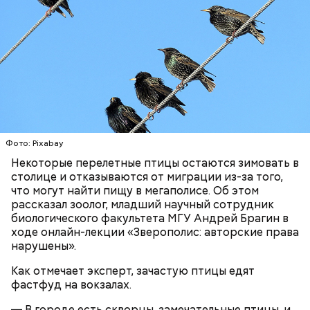
Одним из запоминающихся событий того периода
для Макеева стал футбольный матч между
киевским «Динамо» и мадридским «Атлетико»,
который состоялся 3 мая в Киеве. Полк Макеева жил
в палатках в лесу около Варовичей, в 12 километрах
от Припяти. А солдатам очень хотелось увидеть
— Может пробить заряд на человека. Нужно вести
трансляцию матча. Макеев поехал к секретарю
себя очень осторожно, будто увидели дикого
партийной организации колхоза и попросил
зверя, затаиться, — добавил академик.
одолжить телевизор.
Фото: Pixabay
Некоторые перелетные птицы остаются зимовать в
столице и отказываются от миграции из-за того,
что могут найти пищу в мегаполисе. Об этом
рассказал зоолог, младший научный сотрудник
биологического факультета МГУ Андрей Брагин в
ходе онлайн-лекции «Зверополис: авторские права
После получения предельно допустимой дозы
Молитва Николаю чудотворцу
нарушены».
радиации Макеева вывели из 30-километровой
Как отмечает эксперт, зачастую птицы едят
зоны отчуждения, где он до 3 мая проверял на
фастфуд на вокзалах.
уровень радиационной зараженности
автотранспорт.
— В городе есть скворцы, замечательные птицы, и