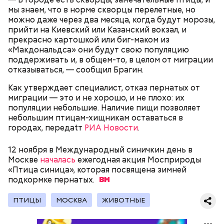
нужно застыть на месте и не двигаться;
мы знаем, что в норме скворцы перелетные, но
нельзя ни в коем случае махать руками;
можно даже через два месяца, когда будут морозы,
не стоит пытаться «поймать» молнию или
прийти на Киевский или Казанский вокзал, и
потрогать, особенно металлическими
прекрасно картошкой или биг-маком из
предметами.
«Макдональдса» они будут свою популяцию
поддерживать и, в общем-то, в целом от миграции
отказываться, — сообщил Брагин.
Как утверждает специалист, отказ пернатых от
миграции — это и не хорошо, и не плохо: их
популяции небольшие. Наличие пищи позволяет
Множество людей совершают паломнические
небольшим птицам-хищникам оставаться в
поездки, чтобы поклониться мощам Святителя
городах, передаtт
— Первые двое суток мы постоянно были на ногах.
РИА Новости
.
Николая, которые находятся в Италии. 19 декабря
Каждые два часа ездили делать замеры радиации.
отмечается Никола Зимний, а 22 мая Никола вешний
Время от выезда до выезда — на отдых. Работа и
или летний. Этот день установлен в память об
12 ноября в Международный синичкин день в
есть работа. Ее надо выполнять, — говорит он.
обретении его мощей.
Москве
началась
ежегодная акция Мосприроды
«Птица синица», которая посвящена зимней
подкормке
пернатых.
При встрече с шаровой молнией важно не
ПТИЦЫ
МОСКВА
ЖИВОТНЫЕ
паниковать, подчеркнул Бычков:
Святой Николай Чудотворец считается