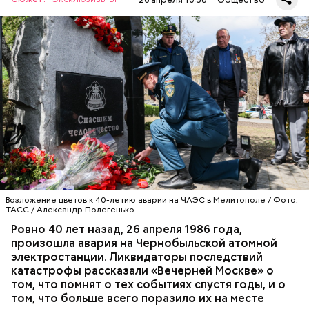
А еще, удержав меч палача, святой Николай спас от
смерти трех мужей, невинно осужденных
корыстолюбивым градоначальником.
Специалист гражданской обороны Московского
авиацентра Владимир Макеев в 1986 году служил в
Киеве в отдельном механизированном полку
гражданской обороны. На тот момент, когда
произошла авария на Чернобыльской атомной
АВАРИИ
ЧЕРНОБЫЛЬ
ИСТОРИЯ
станции, ему было 26 лет.
Возложение цветов к 40-летию аварии на ЧАЭС в Мелитополе / Фото:
ТАСС / Александр Полегенько
Ровно 40 лет назад, 26 апреля 1986 года,
произошла авария на Чернобыльской атомной
Как гласит предание, совершая паломничество в
электростанции. Ликвидаторы последствий
Иерусалим, Николай Чудотворец по просьбе
катастрофы рассказали «Вечерней Москве» о
отчаявшихся путников молитвой успокоил
том, что помнят о тех событиях спустя годы, и о
разбушевавшееся море.
том, что больше всего поразило их на месте