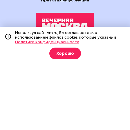
Используя сайт vm.ru, Вы соглашаетесь с
использованием файлов cookie, которые указаны в
Политике конфиденциальности
Издание создано при финансовой поддержке Департамента
средств массовой информации и рекламы города Москвы.
Хорошо
На сайте применяются рекомендательные технологии
(информационные технологии предоставления информации
на основе сбора, систематизации и анализа сведений,
относящихся к предпочтениям пользователей сети
«Интернет», находящихся на территории Российской
Федерации).
Сетевое издание "Вечерняя Москва" (18+) зарегистрировано
в Федеральной службе по надзору в сфере связи,
информационных технологий и массовых коммуникаций
(Роскомнадзор). Свидетельство о регистрации ЭЛ № ФС 77 -
90524 от 09.12.2025. Учредитель: АО "Редакция газеты
"Вечерняя Москва". Главный редактор
vm.ru
: Александр
Геннадьевич Глуходедов. Адрес редакции: 127015, г.Москва,
Бумажный пр-д, д. 14, стр. 2. Телефон:
+7(499)557-04-24
. Адрес
эл.почты:
edit@vm.ru
. Почта для связи с редакцией сайта:
news@vm.ru
.