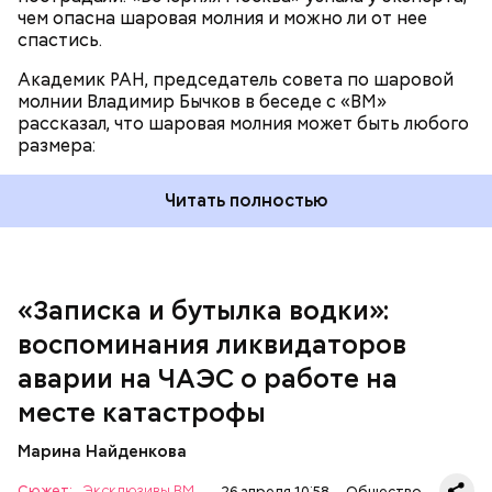
чем опасна шаровая молния и можно ли от нее
спастись.
Академик РАН, председатель совета по шаровой
За свою земную жизнь он совершил множество
молнии Владимир Бычков в беседе с «ВМ»
добрых дел во славу Божию.
рассказал, что шаровая молния может быть любого
размера:
Читать полностью
— Об аварии я узнал 26 апреля, когда нас подняли
по тревоге. Мы были дома, за нами приехал
транспорт. Привезли в полк. Построились. Сказали,
«Записка и бутылка водки»:
что произошло. Создали мобильный отряд. Через
воспоминания ликвидаторов
несколько часов мы направились в сторону
Чернобыля, — вспоминает Макеев.
аварии на ЧАЭС о работе на
месте катастрофы
Марина Найденкова
Сюжет:
Эксклюзивы ВМ
26 апреля 10:58
Общество