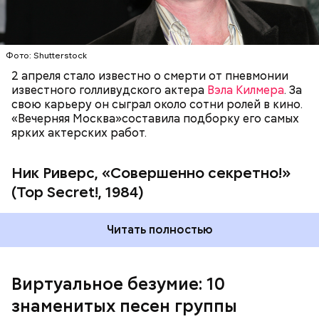
"Вечерняя Москва"
предлагает вашему вниманию
подборку самых популярных композиций
Фото: Shutterstock
Jamiroquai.
2 апреля стало известно о смерти от пневмонии
Фото: «Совершенно секретно!» (Top Secret!, 1984)
известного голливудского актера
Вэла Килмера
. За
свою карьеру он сыграл около сотни ролей в кино.
«Вечерняя Москва»составила подборку его самых
ярких актерских работ.
Ник Риверс, «Совершенно секретно!»
(Top Secret!, 1984)
Читать полностью
Довольно разноплановым получился диск
"Dynamite" (2005), в котором традиционный фанк
сочетается с элементами диско, рока и смус-джаза.
Песня "Seven Days in Sunny June" попала в
Виртуальное безумие: 10
саундтрек популярного фильма "Дьявол носит
знаменитых песен группы
Prada". Последний на сегодняшний день
студийный альбом группы, "Rock Dust Light Star"