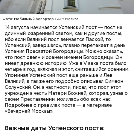
13 августа у нас заговенье. Это последний
Фото: «Уиллоу» (Willow, 1988)
день перед постом, пока еще можно есть
скоромное — мясо, молоко и рыбу.
Фото: Мобильный репортер / АГН Москва
На Успенский пост приходится два Спаса.
14 августа начинается Успенский пост — пост не
Спас Медовый (14 августа), или Спас Мокрый,
ПРАВОСЛАВИЕ
ХРИСТИАНСТВО
РЕЛИГИЯ
длинный, озаренный светом, как и другие посты,
поскольку в этот день не только освящают
ибо если Великий пост венчается Пасхой, то
мед, но и совершают чин водоосвящения —
Успенский, завершаясь, плавно перетекает в день
освящают реки, озера, источники.
Успения Пресвятой Богородицы. Можно сказать,
Мадмартиган, «Уиллоу» (Willow, 1988)
19 августа — Яблочный Спас. В церкви
Virtual Insanity (из альбома "Travelling Without
что пост овеян и осенен именем Богородицы. Он
освящают яблоки, виноград и иные плоды.
Moving", 1996)
имеет древнюю историю. Уже в V веке поста было
А вскоре после окончания Успенского поста
четыре в год, включая и этот, считавшийся осенним.
наступает Спас Ореховый — 29 августа.
Упоминал Успенский пост еще раньше и Лев
Иначе его называют Хлебным Спасом,
Великий, а также его подробно описывал Симеон
поскольку по времени он совпадает с
Солунский. Он, в частности, писал, что пост этот
окончанием жатвы.
учрежден в честь Матери Божией, которая, узнав о
своем Преставлении, молилась обо всех нас.
Подробнее о правилах поста — в материале
«Вечерней Москвы».
Пародия на популярные в 1980-е годы шпионские
Важные даты Успенского поста:
триллеры и экзотические мелодрамы многих