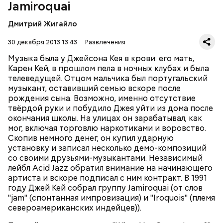
Jamiroquai
Четвёртому альбому предшествовал сингл
вышел лишь пять лет спустя - в 2010 году.
"Deeper Underground"
, написанный для фильма
Дмитрий Жигайло
Роланда Эммериха
"Годзилла"
(1998). Jamiroquai
продемонстрировали возможность работать в
30 декабря 2013 13:43
Развлечения
более тяжёлом стиле, а песня заняла первое место в
Великобритании. Альбом
"Synkronized"
(1999) был
Музыка была у Джейсона Кея в крови: его мать,
исполнен в традиционных для группы стилях фанк
Карен Кей, в прошлом пела в ночных клубах и была
и эйсид-джаз. Бешеной популярности
телеведущей. Отцом мальчика был португальский
предыдущего диска он не достиг, но разошёлся по
музыкант, оставивший семью вскоре после
всему миру в количестве четырёх миллионов копий.
рождения сына. Возможно, именно отсутствие
За выступлением на легендарном фестивале
твёрдой руки и побудило Джея уйти из дома после
Вторым альбомом, "The Return Of The Space
Woodstock в 1999 году последовал двухлетний
окончания школы. На улицах он зарабатывал, как
Cowboy" (1994), группа закрепила успех, однако
перерыв, после которого вышел альбом
"A Funk
мог, включая торговлю наркотиками и воровство.
настоящим прорывом стала пластинка
"Travelling
Odyssey"
(2001), на котором преобладало
Скопив немного денег, он купил ударную
Without Moving"
1996 года. Сингл
"Virtual Insanity"
электронное звучание.
установку и записал несколько демо-композиций
("Виртуальное безумие") произвёл настоящий
МУЗЫКА
со своими друзьями-музыкантами. Независимый
фурор: в 1997 году клип на эту песню получил
лейбл Acid Jazz обратил внимание на начинающего
четыре награды MTV, а сама песня в 1998 году была
артиста и вскоре подписал с ним контракт. В 1991
отмечена премией Grammy в номинации "Лучшее
году Джей Кей собрал группу Jamiroquai (от слов
вокальное поп-исполнение дуэтом или группой".
"jam" (спонтанная импровизация) и "Iroquois" (племя
Международными хитами также стали песни
североамериканских индейцев)).
"Cosmic Girl" и "Alright".