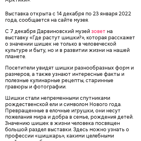
сквернословить, а кроме того пустословить,
болтать;
Выставка открыта с 14 декабря по 23 января 2022
чревоугодничать;
года, сообщается на сайте музея.
гневаться, что по поводу, что без повода.
Попав под власть чар Фэй, Джек соглашается, и как
по нотам разыгрывает «иллюзию убийства». После
С 7 декабря Дарвиновский музей
зовет
на
того, как девушка исчезает, полиция, мафия и Винс
выставку «Где растут шишки?», которая расскажет
начинают охотиться за Джеком, чтобы выяснить,
о значении шишек не только в человеческой
где деньги и… «труп» Фэй. В 1989 году фильм
культуре и быту, но и в развитии жизни на нашей
получил гран-при Кинофестиваля детективного
планете.
кино в Коньяке (Франция) и приобрел статус
культового. Во многом этому способствовала
Посетители увидят шишки разнообразных форм и
искренняя манера игры Килмера, получившего
размеров, а также узнают интересные факты и
возможность сниматься вместе с супругой.
полезные кулинарные рецепты, старинные
гравюры и фотографии.
Шишки стали непременными спутниками
Молодая красавица Фэй Форрестер (Джоан Уэйли-
рождественской ели и символом Нового года.
Килмер) помогает своему любовнику Винсу (Майкл
Превращенные в елочные игрушки, они несут
King for a Day (из альбома "Synkronized", 1999)
Мэдсен) совершить дерзкое ограбление двух
пожелания мира и добра в семье, рождения детей.
членов мафии и забрать у них чемоданчик с
Значению шишек в жизни человека посвящен
огромной суммой денег. Парочка отправляется в
большой раздел выставки. Здесь можно узнать о
Как и в другие посты, на пост Успенский нельзя:
автомобильное путешествие подальше от места
профессии «шишкарь», какими целебными
происшествия. «Вырубив» Винса, Фэй обращается