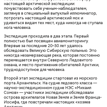
Odyssey", 2001)
Однажды Килмер до такой степени вжился в роль,
настоящей арктической экспедиции:
что прыгнул со сцены и сломал себе руку. В 1992
почувствовать себя ученым-наблюдателем,
году за эту работу он был номинирован на премию
заглянув в специальный выпуклый иллюминатор,
MTV Movie Awards в категории «Лучший актер».
потрогать настоящий арктический мох и
удивиться видам тех мест, куда никогда не ступала
Что нужно делать в Успенский пост:
нога человека.
Экспедиция проходила в два этапа. Первый
полностью был посвящен авиамониторингу.
Фото: «Дорз» (The Doors, 1991)
Впервые за последние 20–30 лет удалось
обследовать Великую Сибирскую полынью. Это
никогда незамерзающая река, которая постоянно
перемещается внутри Северного Ледовитого
океана, и место притяжения обитателей Арктики,
Джим Моррисон, «Дорз» (The Doors,
труднодоступное для человека.
1991)
Второй этап экспедиции стартовал из морского
порта Архангельск. На судне ледового класса —
научно-экспедиционном судне НЭС «Михаил
Сомов» — участники экспедиции обследовали
Little L (из альбома "A Funk Odyssey", 2001)
острова архипелагов Новая Земля и Земля Франца-
Иосифа, где повстречали настоящих «хозяев
Арктики».