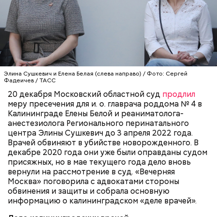
Около полуночи 5 ноября 2018 года в
калининградский роддом № 4 привозят 27-
летнюю гражданку Узбекистана Замиру Ахмедову.
На 23-й неделе беременности у нее начались
преждевременные роды. В 04:30 6 ноября девушка
ВРАЧИ
КАЛИНИНГРАДСКАЯ ОБЛАСТЬ
рожает мальчика, вес которого составляет около
МОСКОВСКАЯ ОБЛАСТЬ
ДЕТИ
СУДЫ
Элина Сушкевич и Елена Белая (слева направо) / Фото: Сергей
700 граммов. Детей, рожденных до 28 недель,
Фадеичев / ТАСС
называют «экстремально недоношенными». Это
— По адресам места жительства в Москве
20 декабря Московский областной суд
продлил
означает, что риск их смерти в первые часы или
задержали подозреваемых — 53-летнего мужчину
меру пресечения для и. о. главрача роддома № 4 в
дни после рождения крайне высок.
и 78-летнюю женщину. Часть похищенного у
Калининграде Елены Белой и реаниматолога-
злоумышленников была изъята, — заключил
анестезиолога Регионального перинатального
Васенин.
центра Элины Сушкевич до 3 апреля 2022 года.
Врачей обвиняют в убийстве новорожденного. В
декабре 2020 года они уже были оправданы судом
присяжных, но в мае текущего года дело вновь
вернули на рассмотрение в суд. «Вечерняя
Москва» поговорила с адвокатами стороны
обвинения и защиты и собрала основную
информацию о калининградском «деле врачей».