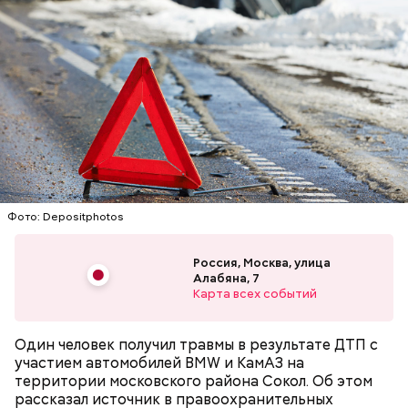
сульфата магния. Последняя якобы «приказ»
выполнила и этим фактически убила младенца.
В июне 2019 года Следственный комитет возбудил
уголовное дело в отношении Елены Белой и Элины
Сушкевич. Исполняющую обязанности главврача
обвинили в организации убийства, а
Фото: Depositphotos
реаниматолога — в самом убийстве.
Россия, Москва, улица
Алабяна, 7
Карта всех событий
Один человек получил травмы в результате ДТП с
участием автомобилей BMW и КамАЗ на
территории московского района Сокол. Об этом
рассказал источник в правоохранительных