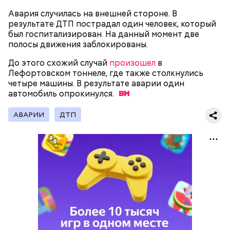
Авария случилась на внешней стороне. В
результате ДТП пострадал один человек, который
был госпитализирован. На данный момент две
полосы движения заблокированы.
Фото: Виталий Невар/ТАСС
До этого схожий случай
произошел
в
Лефортовском тоннеле, где также столкнулись
Через несколько дней у нее состоялся разговор со
четыре машины. В результате аварии один
следователем, в котором она попросила проверить
автомобиль
обстоятельства смерти ее ребенка. Эта просьба
опрокинулся.
станет отправной точкой для уголовного дела,
которое СМИ с легкой руки
Леонида Рошаля
АВАРИИ
ДТП
окрестят «делом калининградских врачей».
До этого
сообщалось
, что в Москве женщина
лишилась хранившихся в банковской ячейке денег.
Примерно через час после приезда Сушкевич и. о.
Заявительница сообщила, что у нее пропали 20