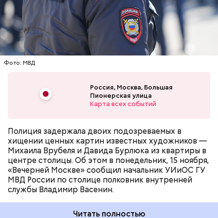
Большой Пионерской улице. Злоумышленники
имели свободный доступ в эту квартиру.
Воспользовавшись этим, они украли работы
ЖИВОПИСЬ
МОСКВА
ПРЕСТУПЛЕНИЯ
русских художников Врубеля и Бурлюка, а также
старинные иконы и антиквариат XII–XVIII веков.
Фото: МВД
Россия, Москва, Большая
Пионерская улица
Карта всех событий
Полиция задержала двоих подозреваемых в
хищении ценных картин известных художников —
Михаила Врубеля и Давида Бурлюка из квартиры в
центре столицы. Об этом в понедельник, 15 ноября,
«Вечерней Москве» сообщил начальник УИиОС ГУ
МВД России по столице полковник внутренней
службы Владимир Васенин.
Читать полностью