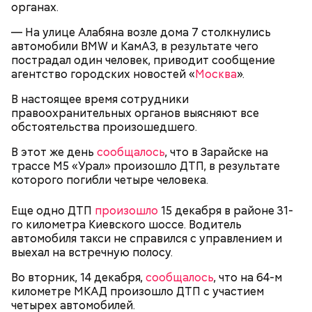
органах.
— На улице Алабяна возле дома 7 столкнулись
автомобили BMW и КамАЗ, в результате чего
пострадал один человек, приводит сообщение
агентство городских новостей «
Москва
».
«Приказ» убить новорожденного
В настоящее время сотрудники
правоохранительных органов выясняют все
обстоятельства произошедшего.
В этот же день
сообщалось
, что в Зарайске на
трассе М5 «Урал» произошло ДТП, в результате
которого погибли четыре человека.
Еще одно ДТП
произошло
15 декабря в районе 31-
го километра Киевского шоссе. Водитель
автомобиля такси не справился с управлением и
выехал на встречную полосу.
Во вторник, 14 декабря,
сообщалось
, что на 64-м
километре МКАД произошло ДТП с участием
четырех автомобилей.