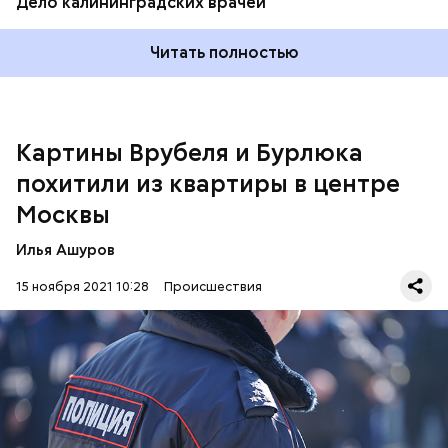
Дело калининградских врачей
Читать полностью
В полицию обратился 35-летний владелец этих
Картины Врубеля и Бурлюка
предметов.
похитили из квартиры в центре
Москвы
Илья Ашуров
15 ноября 2021 10:28
Происшествия
По его словам, предметы, представляющие особую
культурную ценность, похитили из квартиры на