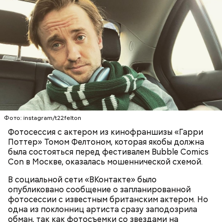
скорбех скорый помощниче!
Одним из запоминающихся событий того периода
для Макеева стал футбольный матч между
киевским «Динамо» и мадридским «Атлетико»,
который состоялся 3 мая в Киеве. Полк Макеева жил
в палатках в лесу около Варовичей, в 12 километрах
от Припяти. А солдатам очень хотелось увидеть
— Может пробить заряд на человека. Нужно вести
трансляцию матча. Макеев поехал к секретарю
себя очень осторожно, будто увидели дикого
партийной организации колхоза и попросил
зверя, затаиться, — добавил академик.
одолжить телевизор.
Фото: instagram/t22felton
Фотосессия с актером из кинофраншизы «Гарри
Поттер» Томом Фелтоном, которая якобы должна
была состояться перед фестивалем Bubble Comics
Con в Москве, оказалась мошеннической схемой.
В социальной сети «ВКонтакте» было
После получения предельно допустимой дозы
Молитва Николаю чудотворцу
опубликовано сообщение о запланированной
радиации Макеева вывели из 30-километровой
фотосессии с известным британским актером. Но
зоны отчуждения, где он до 3 мая проверял на
одна из поклонниц артиста сразу заподозрила
уровень радиационной зараженности
обман, так как фотосъемки со звездами на