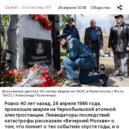
Сюжет:
Эксклюзивы ВМ
26 апреля 10:58
Общество
А еще, удержав меч палача, святой Николай спас от
смерти трех мужей, невинно осужденных
корыстолюбивым градоначальником.
Специалист гражданской обороны Московского
авиацентра Владимир Макеев в 1986 году служил в
Киеве в отдельном механизированном полку
гражданской обороны. На тот момент, когда
произошла авария на Чернобыльской атомной
АВАРИИ
ЧЕРНОБЫЛЬ
ИСТОРИЯ
станции, ему было 26 лет.
Возложение цветов к 40-летию аварии на ЧАЭС в Мелитополе / Фото:
ТАСС / Александр Полегенько
Ровно 40 лет назад, 26 апреля 1986 года,
произошла авария на Чернобыльской атомной
Как гласит предание, совершая паломничество в
электростанции. Ликвидаторы последствий
Иерусалим, Николай Чудотворец по просьбе
катастрофы рассказали «Вечерней Москве» о
отчаявшихся путников молитвой успокоил
том, что помнят о тех событиях спустя годы, и о
разбушевавшееся море.