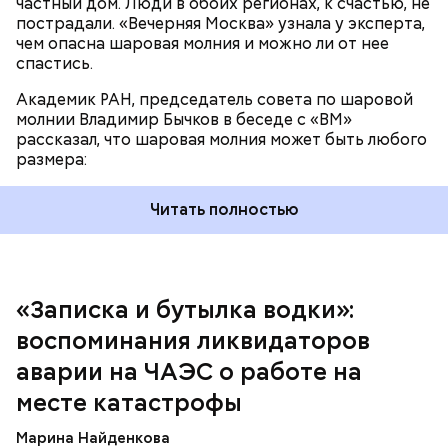
частный дом. Люди в обоих регионах, к счастью, не
пострадали. «Вечерняя Москва» узнала у эксперта,
чем опасна шаровая молния и можно ли от нее
спастись.
Академик РАН, председатель совета по шаровой
За свою земную жизнь он совершил множество
молнии Владимир Бычков в беседе с «ВМ»
добрых дел во славу Божию.
рассказал, что шаровая молния может быть любого
размера:
Читать полностью
— Об аварии я узнал 26 апреля, когда нас подняли
по тревоге. Мы были дома, за нами приехал
транспорт. Привезли в полк. Построились. Сказали,
«Записка и бутылка водки»:
что произошло. Создали мобильный отряд. Через
воспоминания ликвидаторов
несколько часов мы направились в сторону
Чернобыля, — вспоминает Макеев.
аварии на ЧАЭС о работе на
месте катастрофы
Марина Найденкова