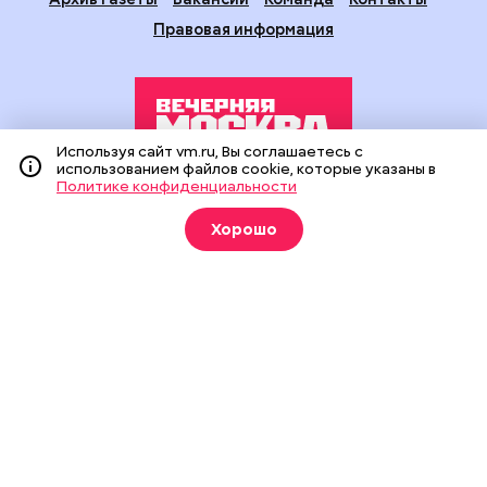
Правовая информация
Используя сайт vm.ru, Вы соглашаетесь с
использованием файлов cookie, которые указаны в
Политике конфиденциальности
Издание создано при финансовой поддержке Департамента
средств массовой информации и рекламы города Москвы.
Хорошо
На сайте применяются рекомендательные технологии
(информационные технологии предоставления информации
на основе сбора, систематизации и анализа сведений,
относящихся к предпочтениям пользователей сети
«Интернет», находящихся на территории Российской
Федерации).
Сетевое издание "Вечерняя Москва" (18+) зарегистрировано
в Федеральной службе по надзору в сфере связи,
информационных технологий и массовых коммуникаций
(Роскомнадзор). Свидетельство о регистрации ЭЛ № ФС 77 -
90524 от 09.12.2025. Учредитель: АО "Редакция газеты
"Вечерняя Москва". Главный редактор
vm.ru
: Александр
Геннадьевич Глуходедов. Адрес редакции: 127015, г.Москва,
Бумажный пр-д, д. 14, стр. 2. Телефон:
+7(499)557-04-24
. Адрес