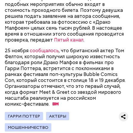
автотранспорт.
подобных мероприятиях обычно входят в
стоимость проходного билета. Поэтому девушка
нужно застыть на месте и не двигаться;
решила подать заявление на автора сообщения,
нельзя ни в коем случае махать руками;
которая требовала за фотосессию с «Драко
не стоит пытаться «поймать» молнию или
Малфоем» целых семь тысяч рублей. В настоящее
потрогать, особенно металлическими
время в отношении этого сообщения проводится
предметами.
проверка, передает
Пятый канал
.
25 ноября
сообщалось
, что британский актер Том
Фелтон, который получил широкую известность
благодаря роли Драко Малфоя в фильмах про
Гарри Поттера, встретится с поклонниками в
Множество людей совершают паломнические
рамках фестиваля поп-культуры Bubble Comics
поездки, чтобы поклониться мощам Святителя
Con, который состоится в столице 18 и 19 декабря.
— Первые двое суток мы постоянно были на ногах.
Николая, которые находятся в Италии. 19 декабря
Организаторы отмечают, что это первый случай,
Каждые два часа ездили делать замеры радиации.
отмечается Никола Зимний, а 22 мая Никола вешний
когда формат Meet & Greet со звездой мирового
Время от выезда до выезда — на отдых. Работа и
или летний. Этот день установлен в память об
масштаба реализуется на российском
есть работа. Ее надо выполнять, — говорит он.
обретении его мощей.
комикс-фестивале.
ГАРРИ ПОТТЕР
АКТЕРЫ
При встрече с шаровой молнией важно не
МОШЕННИЧЕСТВО
паниковать, подчеркнул Бычков: