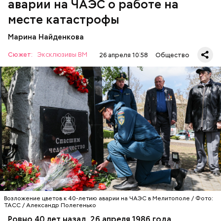
аварии на ЧАЭС о работе на
месте катастрофы
Марина Найденкова
Сюжет:
Эксклюзивы ВМ
26 апреля 10:58
Общество
А еще, удержав меч палача, святой Николай спас от
смерти трех мужей, невинно осужденных
корыстолюбивым градоначальником.
Специалист гражданской обороны Московского
авиацентра Владимир Макеев в 1986 году служил в
Киеве в отдельном механизированном полку
гражданской обороны. На тот момент, когда
произошла авария на Чернобыльской атомной
АВАРИИ
ЧЕРНОБЫЛЬ
ИСТОРИЯ
станции, ему было 26 лет.
Возложение цветов к 40-летию аварии на ЧАЭС в Мелитополе / Фото:
ТАСС / Александр Полегенько
Ровно 40 лет назад, 26 апреля 1986 года,