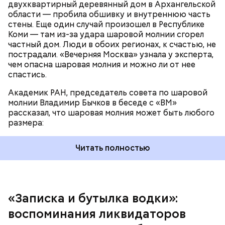
двухквартирный деревянный дом в Архангельской
области — пробила обшивку и внутреннюю часть
По его словам, солдаты не знали о масштабах
стены. Еще один случай произошел в Республике
трагедии. Подобных аварий раньше не случалось.
Коми — там из-за удара шаровой молнии сгорел
Поэтому он не испытывал страха.
частный дом. Люди в обоих регионах, к счастью, не
пострадали. «Вечерняя Москва» узнала у эксперта,
чем опасна шаровая молния и можно ли от нее
спастись.
Академик РАН, председатель совета по шаровой
За свою земную жизнь он совершил множество
молнии Владимир Бычков в беседе с «ВМ»
добрых дел во славу Божию.
рассказал, что шаровая молния может быть любого
размера:
Читать полностью
— Об аварии я узнал 26 апреля, когда нас подняли
по тревоге. Мы были дома, за нами приехал
транспорт. Привезли в полк. Построились. Сказали,
«Записка и бутылка водки»:
что произошло. Создали мобильный отряд. Через
воспоминания ликвидаторов
несколько часов мы направились в сторону
Чернобыля, — вспоминает Макеев.