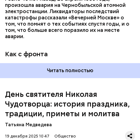
произошла авария на Чернобыльской атомной
Как гласит предание, совершая паломничество в
электростанции. Ликвидаторы последствий
Иерусалим, Николай Чудотворец по просьбе
катастрофы рассказали «Вечерней Москве» о
отчаявшихся путников молитвой успокоил
том, что помнят о тех событиях спустя годы, и о
разбушевавшееся море.
том, что больше всего поразило их на месте
аварии.
Как рассказывает Житие, преподобный родился в
городке Патаре. С детства Николай проникся
Как с фронта
христианской религией и рано принял решение
посвятить свою жизнь Богу. Целыми днями отрок
проводил в храме, а по вечерам молился и читал
Читать полностью
книги. Его дядя, епископ Николай Патарский, видя
такое усердие, сделал юношу чтецом, а затем и
возвел в сан священника. Все богатства,
полученные в наследство от родителей, Николай
День святителя Николая
отдал на дела милосердия. Со временем Николай
Чудотворца: история праздника,
стал епископом в городе Мире. Он был страстным
проповедником христианства. Ему также
традиции, приметы и молитва
приписывают разрушение нескольких языческих
храмов и чудеса, творимые силой молитвы. Этот
Татьяна Медведева
человек лучше любого врача исцелял больных,
обреченных на смерть, и даже воскрешал мертвых.
19 декабря 2025 10:47
Общество