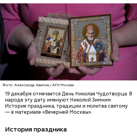
Перенесемся в III век в Малую Азию. В ту эпоху
жизнь христиан была очень трудной. Они жили в
постоянной опасности быть подвергнутыми
мучительным пыткам и даже смерти от рук
язычников.
ПРАВОСЛАВИЕ
ПРАЗДНИКИ
ХРИСТИАНСТВО
РЕЛИГИЯ
ЦЕРКОВЬ
Фото: Александр Авилов / АГН Москва
19 декабря отмечается День Николая Чудотворца. В
народе эту дату именуют Николой Зимним.
История праздника, традиции и молитва святому
— в материале «Вечерней Москвы».
История праздника