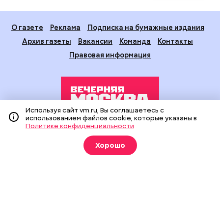
О газете
Реклама
Подписка на бумажные издания
Архив газеты
Вакансии
Команда
Контакты
Правовая информация
Используя сайт vm.ru, Вы соглашаетесь с
использованием файлов cookie, которые указаны в
Политике конфиденциальности
Издание создано при финансовой поддержке Департамента
средств массовой информации и рекламы города Москвы.
Хорошо
На сайте применяются рекомендательные технологии
(информационные технологии предоставления информации
на основе сбора, систематизации и анализа сведений,
относящихся к предпочтениям пользователей сети
«Интернет», находящихся на территории Российской
Федерации).
Сетевое издание "Вечерняя Москва" (18+) зарегистрировано
в Федеральной службе по надзору в сфере связи,
информационных технологий и массовых коммуникаций