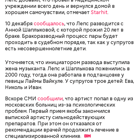
После получения предельно допустимой дозы
Молитва Николаю чудотворцу
учреждении всего день и вернулся домой в
радиации Макеева вывели из 30-километровой
хорошем самочувствии, отмечает
Starhit
.
зоны отчуждения, где он до 3 мая проверял на
10 декабря
уровень радиационной зараженности
сообщалось
, что Лепс разводится с
Анной Шаплыковой, с которой прожил 20 лет в
автотранспорт.
браке. Бракоразводный процесс пары будет
нужно застыть на месте и не двигаться;
проходить в судебном порядке, так как у супругов
нельзя ни в коем случае махать руками;
есть несовершеннолетние дети.
не стоит пытаться «поймать» молнию или
потрогать, особенно металлическими
Уточняется, что инициатором развода выступила
предметами.
жена музыканта. Лепс и Шаплыкова поженились в
2000 году, тогда она работала в подтанцовке у
певицы Лаймы Вайкуле. У супругов трое детей: Ева,
Николь и Иван.
Вскоре СМИ
сообщили
, что артист попал в одну из
Множество людей совершают паломнические
московских больниц из-за психологических
поездки, чтобы поклониться мощам Святителя
проблем. Первый прием якобы закончился
— Первые двое суток мы постоянно были на ногах.
Николая, которые находятся в Италии. 19 декабря
выпиской артисту сильнодействующих
Каждые два часа ездили делать замеры радиации.
отмечается Никола Зимний, а 22 мая Никола вешний
препаратов. При этом он отказался от
Время от выезда до выезда — на отдых. Работа и
или летний. Этот день установлен в память об
рекомендации врачей продолжить лечение в
есть работа. Ее надо выполнять, — говорит он.
обретении его мощей.
специализированной
клинике.