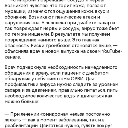
Возникает чувство, что горит кожа, ползают
мурашки, изменяются ощущения кожи, вкус и
обоняние. Возникают панические атаки и
нарушения сна. У человека при диабете сахар и
так повреждает нервы и сосуды, вирус тоже бьет
по тем же мишеням. В результате мы получаем
После получения предельно допустимой дозы
Молитва Николаю чудотворцу
повреждение намного выше. Это главная
радиации Макеева вывели из 30-километровой
опасность. Риски тромбозов становятся выше, —
зоны отчуждения, где он до 3 мая проверял на
объяснила врач в новом выпуске на своем YouTube-
уровень радиационной зараженности
канале.
автотранспорт.
Врач подчеркнула необходимость немедленного
нужно застыть на месте и не двигаться;
обращения к врачу, если пациент с диабетом
нельзя ни в коем случае махать руками;
обнаружил у себя симптомы ОРВИ. Для
не стоит пытаться «поймать» молнию или
профилактики вируса нужно следить за уровнем
потрогать, особенно металлическими
сахара и за давлением, правильно питаться, пить
предметами.
необходимое количество воды и двигаться как
можно больше:
— При лечении «омикрона» нельзя постоянно
лежать — как в момент заболевания, так и в
реабилитации. Двигаться нужно, гулять вокруг