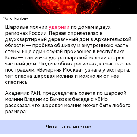
множество людей. В 1087 году мощи Николая
проходит и через стекла, даже часто не оставляя
Угодника были перенесены в итальянский город
следов. Она как капля стекает, растекается. Может
Бар (Бари), где находятся и поныне.
УЧЕНЫЕ
МОЛНИИ
ПОГОДА
и в окно влезть, причем в двухметровое.
Фото: Pixabay
Сжимается, как воздушный шар, и проходит.
Шаровые молнии
ударили
по домам в двух
регионах России. Первая «прилетела» в
двухквартирный деревянный дом в Архангельской
области — пробила обшивку и внутреннюю часть
По его словам, солдаты не знали о масштабах
стены. Еще один случай произошел в Республике
трагедии. Подобных аварий раньше не случалось.
Коми — там из-за удара шаровой молнии сгорел
Поэтому он не испытывал страха.
частный дом. Люди в обоих регионах, к счастью, не
пострадали. «Вечерняя Москва» узнала у эксперта,
чем опасна шаровая молния и можно ли от нее
спастись.
Академик РАН, председатель совета по шаровой
За свою земную жизнь он совершил множество
молнии Владимир Бычков в беседе с «ВМ»
добрых дел во славу Божию.
рассказал, что шаровая молния может быть любого
размера:
Читать полностью