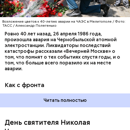
Возложение цветов к 40-летию аварии на ЧАЭС в Мелитополе / Фото:
ТАСС / Александр Полегенько
Ровно 40 лет назад, 26 апреля 1986 года,
произошла авария на Чернобыльской атомной
Как гласит предание, совершая паломничество в
электростанции. Ликвидаторы последствий
Иерусалим, Николай Чудотворец по просьбе
катастрофы рассказали «Вечерней Москве» о
отчаявшихся путников молитвой успокоил
том, что помнят о тех событиях спустя годы, и о
разбушевавшееся море.
том, что больше всего поразило их на месте
аварии.
Как рассказывает Житие, преподобный родился в
городке Патаре. С детства Николай проникся
Как с фронта
христианской религией и рано принял решение
посвятить свою жизнь Богу. Целыми днями отрок
проводил в храме, а по вечерам молился и читал
Читать полностью
книги. Его дядя, епископ Николай Патарский, видя
такое усердие, сделал юношу чтецом, а затем и
возвел в сан священника. Все богатства,
полученные в наследство от родителей, Николай
День святителя Николая
отдал на дела милосердия. Со временем Николай