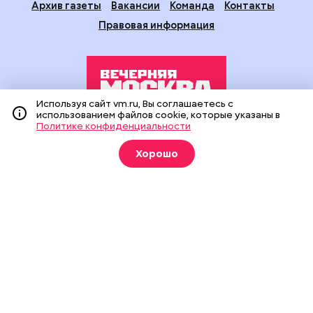
Архив газеты
Вакансии
Команда
Контакты
Правовая информация
Используя сайт vm.ru, Вы соглашаетесь с
использованием файлов cookie, которые указаны в
Политике конфиденциальности
Издание создано при финансовой поддержке Департамента
средств массовой информации и рекламы города Москвы.
Хорошо
На сайте применяются рекомендательные технологии
(информационные технологии предоставления информации
на основе сбора, систематизации и анализа сведений,
относящихся к предпочтениям пользователей сети
«Интернет», находящихся на территории Российской
Федерации).
Сетевое издание "Вечерняя Москва" (18+) зарегистрировано
в Федеральной службе по надзору в сфере связи,
информационных технологий и массовых коммуникаций
(Роскомнадзор). Свидетельство о регистрации ЭЛ № ФС 77 -
90524 от 09.12.2025. Учредитель: АО "Редакция газеты
"Вечерняя Москва". Главный редактор
vm.ru
: Александр
Геннадьевич Глуходедов. Адрес редакции: 127015, г.Москва,