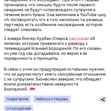
призналась, что эмоции, будто после первого
автотранспорт.
свидания, не будут сопровождать супругов в
нужно застыть на месте и не двигаться;
течение всего брака. Она заключила в YouTube-шоу
нельзя ни в коем случае махать руками;
«А поговорить?», что в том, насколько ты узнаешь
не стоит пытаться «поймать» молнию или
партнера, есть особенное наслаждение, которое
потрогать, особенно металлическими
следует смаковать.
предметами.
2 января блогер Курбан Омаров
рассказал
об
изменах, которые привели его к разводу с
телеведущей Ксенией Бородиной. По его словам,
он уже год как догадывался, но верил в ее
порядочность и принципы.
Множество людей совершают паломнические
поездки, чтобы поклониться мощам Святителя
В связи с этим он предупредил остальных мужчин,
— Первые двое суток мы постоянно были на ногах.
Николая, которые находятся в Италии. 19 декабря
что их друзья могут иметь сексуальные отношения
Каждые два часа ездили делать замеры радиации.
отмечается Никола Зимний, а 22 мая Никола вешний
с их супругами. Бизнесмен заверил, что обладает
Время от выезда до выезда — на отдых. Работа и
или летний. Этот день установлен в память об
всеми доказательствами неверности
есть работа. Ее надо выполнять, — говорит он.
обретении его мощей.
Бородиной.
ПАВЕЛ ВОЛЯ
ЛЯЙСАН УТЯШЕВА
При встрече с шаровой молнией важно не
ОТНОШЕНИЯ