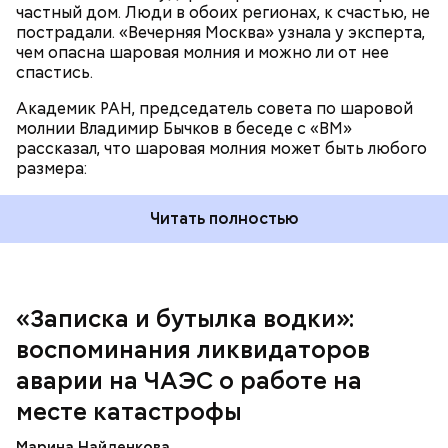
частный дом. Люди в обоих регионах, к счастью, не
пострадали. «Вечерняя Москва» узнала у эксперта,
чем опасна шаровая молния и можно ли от нее
спастись.
Академик РАН, председатель совета по шаровой
За свою земную жизнь он совершил множество
молнии Владимир Бычков в беседе с «ВМ»
добрых дел во славу Божию.
рассказал, что шаровая молния может быть любого
размера:
Читать полностью
— Об аварии я узнал 26 апреля, когда нас подняли
по тревоге. Мы были дома, за нами приехал
транспорт. Привезли в полк. Построились. Сказали,
«Записка и бутылка водки»:
что произошло. Создали мобильный отряд. Через
воспоминания ликвидаторов
несколько часов мы направились в сторону
Чернобыля, — вспоминает Макеев.
аварии на ЧАЭС о работе на
месте катастрофы
Марина Найденкова