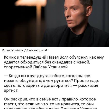
Господень, теплый наш заступниче, и везде в
скорбех скорый помощниче!
Одним из запоминающихся событий того периода
для Макеева стал футбольный матч между
киевским «Динамо» и мадридским «Атлетико»,
который состоялся 3 мая в Киеве. Полк Макеева жил
в палатках в лесу около Варовичей, в 12 километрах
от Припяти. А солдатам очень хотелось увидеть
— Может пробить заряд на человека. Нужно вести
трансляцию матча. Макеев поехал к секретарю
себя очень осторожно, будто увидели дикого
партийной организации колхоза и попросил
зверя, затаиться, — добавил академик.
Фото: Youtube / А поговорить?
одолжить телевизор.
Комик и телеведущий Павел Воля объяснил, как ему
удается обходиться без скандалов с женой,
спортсменкой Ляйсан Утяшевой.
— Когда вы друг друга любите, когда вы все
можете обсуждать, о чем ругаться? Просто надо
сесть, поговорить и договориться, — рассказал
артист.
После получения предельно допустимой дозы
Молитва Николаю чудотворцу
Он раскрыл, что в семье есть правило, которое
радиации Макеева вывели из 30-километровой
гласит, что если им что-то не нравится, то они
зоны отчуждения, где он до 3 мая проверял на
немедленно это обсуждают. При этом Утяшева
уровень радиационной зараженности