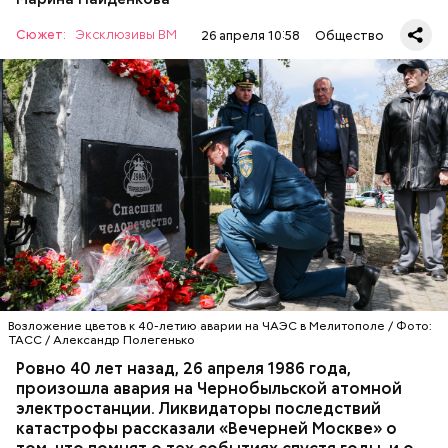
Сюжет:
Эксклюзивы ВМ
26 апреля 10:58
Общество
А еще, удержав меч палача, святой Николай спас от
смерти трех мужей, невинно осужденных
корыстолюбивым градоначальником.
Специалист гражданской обороны Московского
авиацентра Владимир Макеев в 1986 году служил в
Киеве в отдельном механизированном полку
гражданской обороны. На тот момент, когда
произошла авария на Чернобыльской атомной
АВАРИИ
ЧЕРНОБЫЛЬ
ИСТОРИЯ
станции, ему было 26 лет.
Возложение цветов к 40-летию аварии на ЧАЭС в Мелитополе / Фото:
ТАСС / Александр Полегенько
Ровно 40 лет назад, 26 апреля 1986 года,
произошла авария на Чернобыльской атомной
Как гласит предание, совершая паломничество в
электростанции. Ликвидаторы последствий
Иерусалим, Николай Чудотворец по просьбе
катастрофы рассказали «Вечерней Москве» о
отчаявшихся путников молитвой успокоил