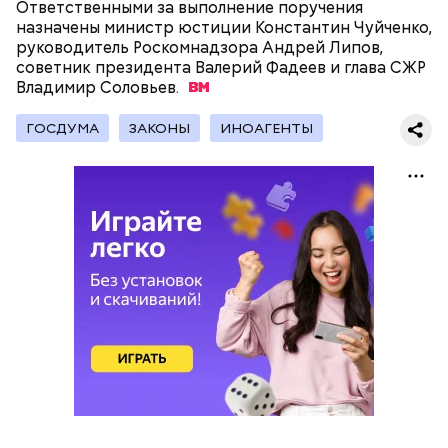
Ответственными за выполнение поручения
назначены министр юстиции Константин Чуйченко,
руководитель Роскомнадзора Андрей Липов,
советник президента Валерий Фадеев и глава СЖР
Владимир
Соловьев.
После этого официальный представитель Кремля
Дмитрий Песков заявил, что Путин высоко
ГОСДУМА
ЗАКОНЫ
ИНОАГЕНТЫ
оценивает работу Набиуллиной, поэтому ее
выдвижение на очередной срок логично
.
До этого сообщалось, что президент РФ Владимир
Путин
внес
в Государственную думу кандидатуру
Эльвиры Набиуллиной для назначения на
должность председателя Центробанка. Спикер ГД