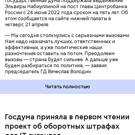
Государственная дума поддержала выдвижение
Эльвиры Набиуллиной на пост главы Центробанка
России с 24 июня 2022 года сроком на пять лет. Об
этом сообщается на сайте нижней палаты в
четверг, 21 апреля.
— Мы сегодня столкнулись с серьезными вызовами.
Нам надо назначать лучших, ответственных и
эффективных, а уже политические наши
разночтения оставить на потом. Преодолеем
вызовы — страна будет сильнее. А дальше уже
будем разбираться по политике, — заявил
председатель ГД Вячеслав Володин.
Читать полностью
Госдума приняла в первом чтении
До этого президент России Владимир Путин
проект об оборотных штрафах
подписал указ об образовании межведомственной