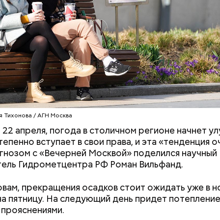
я Тихонова / АГН Москва
, 22 апреля, погода в столичном регионе начнет у
тепенно вступает в свои права, и эта «тенденция о
гнозом с «Вечерней Москвой» поделился научный
ель Гидрометцентра РФ Роман Вильфанд.
овам, прекращения осадков стоит ожидать уже в н
дывания
День качания на качелях и
на пятницу. На следующий день придет потепление
День пьяного
День шампанского: какие
 прояснениями.
кие праздники
праздники отмечают в Росси