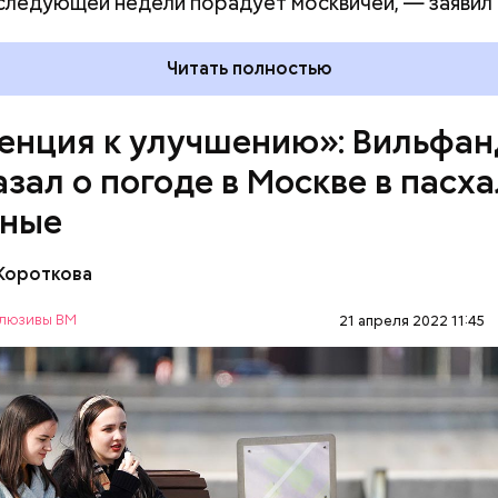
следующей недели порадует москвичей, — заявил 
Читать полностью
енция к улучшению»: Вильфан
азал о погоде в Москве в пасх
дные
 Короткова
ождичка в четверг погода существенно улучшится
люзивы ВМ
21 апреля 2022 11:45
емпература повысится. Будет хоть и облачно, но с
ями, преимущественно без осадков. Дневные тем
ПОГОДА
 11–13 градусов выше нуля, — отметил метеоролог