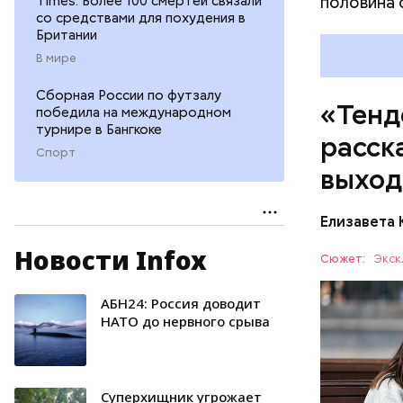
половина 
Times: Более 100 смертей связали
со средствами для похудения в
Британии
В мире
Сборная России по футзалу
«Тенд
победила на международном
турнире в Бангкоке
расск
Спорт
выхо
Елизавета
Новости Infox
— После д
Сюжет:
Экск
пятницу т
прояснени
АБН24: Россия доводит
МОСКВА
достигнут
НАТО до нервного срыва
Суперхищник угрожает