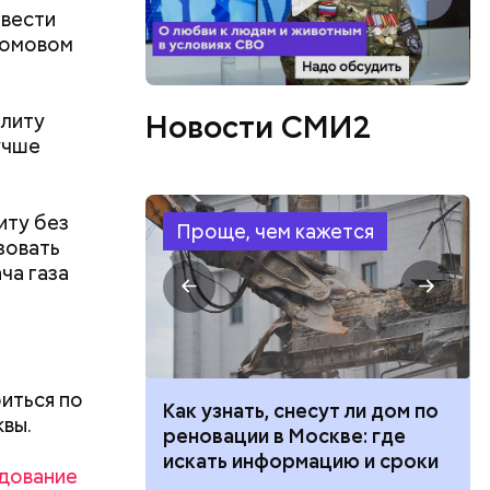
овести
ые
домовом
иапазоне
 плюс 15
иалист.
Новости СМИ2
плиту
учше
иту без
Проще, чем кажется
зовать
ча газа
ил к
иться по
 100 тысяч
Как узнать, снесут ли дом по
вы.
дарства при
реновации в Москве: где
ии: кто может
искать информацию и сроки
удование
 какие нужны