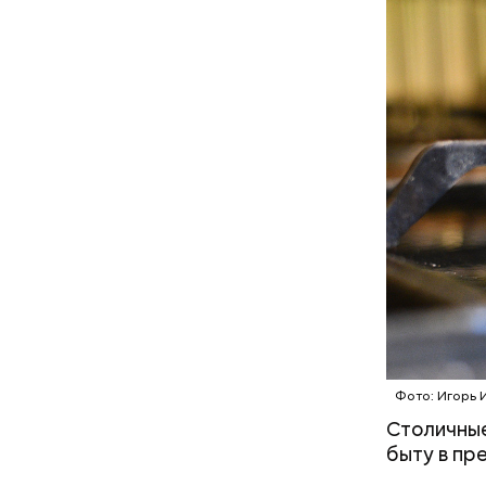
градуса, 
а во втор
Фото: Игорь 
Столичные
быту в пр