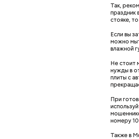
Так, реко
— Ночь бу
праздник 
температу
стояке, то
от плюс 2
градусов.
Если вы з
можно мыт
влажной г
Не стоит 
нужды в о
Столичный
плиты с а
чрезвычай
прекращае
предварит
предусмот
При готов
корреспон
используй
мошеннико
номеру 10
Также в М