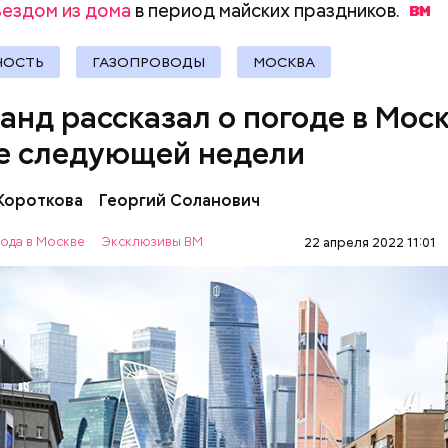
ездом из дома
в период майских
праздников.
документы
НОСТЬ
ГАЗОПРОВОДЫ
МОСКВА
анд рассказал о погоде в Моск
е следующей недели
радует москвичей и на Пасху.
 Короткова
Георгий Соланович
ода в Москве
Эксклюзивы ВМ
22 апреля 2022 11:01
овам, в первый день следующей недели погода бу
, а столбики термометров покажут значение бол
ов. Вильфанд во время беседы с «ВМ» подчеркнул, 
Ы
МОСКВА
ПОГОДА
ик вероятны кратковременные дожди.