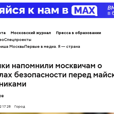
ета
Московский журнал
Пресса в образовании
ео
Спецпроекты
иша Москвы
Первые в медиа. Я — страна
ики напомнили москвичам о
лах безопасности перед майс
никами
ов
следующей недели тенденция к улучшению погоды
2 17:28
Город
я. Среднесуточная температура повысится еще на