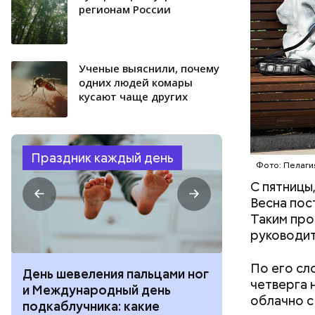
регионам России
Ученые выяснили, почему
одних людей комары
кусают чаще других
Праздник каждый день
Фото: Пелаги
С пятницы
Весна пос
Таким про
руководит
По его сл
День шевеления пальцами ног
День разгля
четверга 
и Международный день
горизонта и 
облачно с
подкаблучника: какие
курсанта: ка