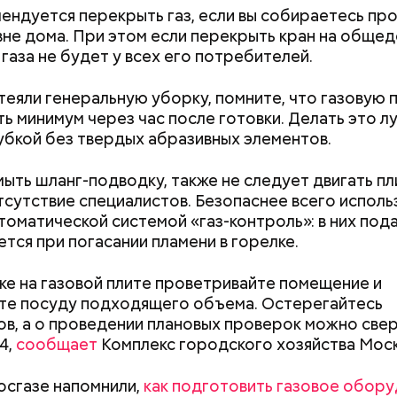
мендуется перекрыть газ, если вы собираетесь пр
дет лунной и звездной, а день — солнечным. Ночн
вне дома. При этом если перекрыть кран на обще
ры понизятся: минимальные будут колебаться в д
 газа не будет у всех его потребителей.
 до плюс 4 градусов. Зато дневные составят около
 Преимущественно без осадков, — рассказал спец
атеяли генеральную уборку, помните, что газовую 
ь минимум через час после готовки. Делать это л
убкой без твердых абразивных элементов.
мыть шланг-подводку, также не следует двигать пл
тсутствие специалистов. Безопаснее всего исполь
 департамент по делам гражданской обороны,
втоматической системой «газ-контроль»: в них пода
ным ситуациям и пожарной безопасности приступ
тся при погасании пламени в горелке.
ельному обследованию дна в зонах отдыха, где
рено купание. На первых погружениях
побывал
ке на газовой плите проветривайте помещение и
дент «Вечерней Москвы».
те посуду подходящего объема. Остерегайтесь
в, а о проведении плановых проверок можно свер
Как поменять батареи дома и
Как получить до
4,
сообщает
Комплекс городского хозяйства Моск
не получить штраф
рублей от госу
трудной ситуац
осгазе напомнили,
как подготовить газовое обор
претендовать и