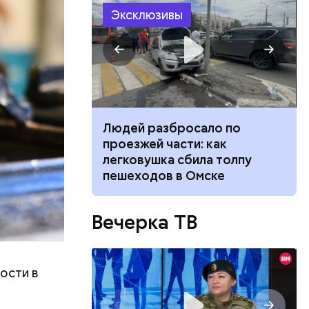
солнечно,
Эксклюзивы
ч: поможет ли
Людей разбросало по
ок сбросить
проезжей части: как
легковушка сбила толпу
пешеходов в Омске
Вечерка ТВ
ости в