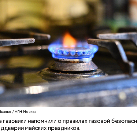
поделился собеседник «ВМ». В понедельник будет 
ник возможны кратковременные дожди.
Хотела спасти малыша: как
Вода за 10 тыся
мать и сын погибли при
японский напит
падении из окна в Раменском
лишний вес
Иванко / АГН Москва
 газовики напомнили о правилах газовой безопасн
еддверии майских праздников.