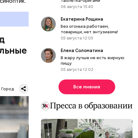
синоптик.
таблетка-оригами
06 августа 15:40
Екатерина Рощина
Без огонька работаем,
товарищи, нет энтузиазма!
д
05 августа 12:03
альные
Елена Соломатина
В жару лучше не есть жирную
пищу
05 августа 12:02
Все мнения
. В
Город
пературы
.