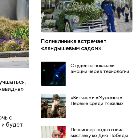
Поликлиника встречает
«ландышевым садом»
Студенты показали
эмоции через технологии
лучшаться.
чевидна».
«Витязь» и «Муромец».
Первые среди тяжелых
очь с
День арбуза и День поцелуев
День собира
 и будет
с зеркалом: какие праздники
Международ
Пенсионер подготовил
и
отмечают в России и мире 3
холостяка: 
выставку ко Дню Победы