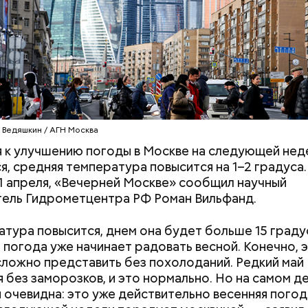
 Ведяшкин / АГН Москва
 к улучшению погоды в Москве на следующей нед
 дневная температура повысится до плюс 12–14 гр
я, средняя температура повысится на 1–2 градуса.
области будет облачно, с прояснениями. Возможн
21 апреля, «Вечерней Москве» сообщил научный
менные локальные дожди. По сравнению с дождл
ель Гидрометцентра РФ Роман Вильфанд.
, эта погода будет очень комфортной, подчеркну
тура повысится, днем она будет больше 15 граду
о погода уже начинает радовать весной. Конечно, 
сложно представить без похолоданий. Редкий май
 без заморозков, и это нормально. Но на самом д
 очевидна: это уже действительно весенняя погод