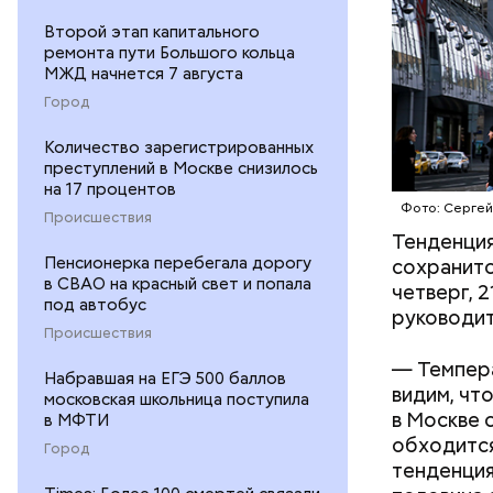
Второй этап капитального
ремонта пути Большого кольца
МЖД начнется 7 августа
Город
Количество зарегистрированных
преступлений в Москве снизилось
на 17 процентов
Фото: Сергей
Происшествия
Тенденция
В субботу
Пенсионерка перебегала дорогу
сохранитс
Москве и 
в СВАО на красный свет и попала
четверг, 
кратковре
под автобус
руководит
четвергом
Происшествия
Вильфанд.
— Темпера
Набравшая на ЕГЭ 500 баллов
видим, чт
московская школьница поступила
в Москве 
в МФТИ
обходится
Город
тенденция