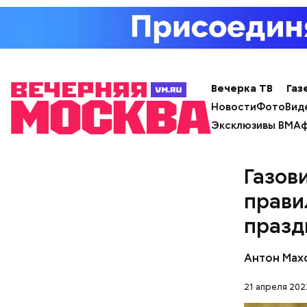
Вечерка ТВ
Газ
Новости
Фото
Вид
Эксклюзивы ВМ
Аф
Газов
прави
празд
Антон Мах
В начале 
21 апреля 202
сохранитс