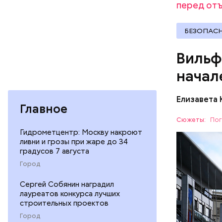
перед отъ
БЕЗОПАС
Вильф
начал
Погода по
Елизавета
Главное
Сюжеты:
Пог
Гидрометцентр: Москву накроют
ливни и грозы при жаре до 34
градусов 7 августа
По его сл
Город
солнечной
15 градус
ПРОГНОЗ
Сергей Собянин наградил
понедельн
лауреатов конкурса лучших
строительных проектов
Город