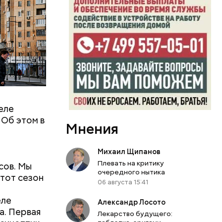
еле
адусов. В
 Об этом в
ы
Мнения
ивым
л
Михаил Щипанов
Плевать на критику
сов. Мы
очередного нытика
этот сезон
06 августа 15:41
еле
Александр Лосото
а. Первая
Лекарство будущего: