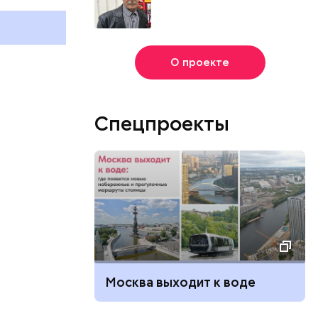
августа
отмечают в 
августа
О проекте
Спецпроекты
Москва выходит к воде