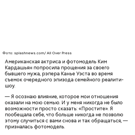
Одним из запоминающихся событий того периода
для Макеева стал футбольный матч между
киевским «Динамо» и мадридским «Атлетико»,
который состоялся 3 мая в Киеве. Полк Макеева жил
в палатках в лесу около Варовичей, в 12 километрах
от Припяти. А солдатам очень хотелось увидеть
— Может пробить заряд на человека. Нужно вести
трансляцию матча. Макеев поехал к секретарю
себя очень осторожно, будто увидели дикого
партийной организации колхоза и попросил
зверя, затаиться, — добавил академик.
одолжить телевизор.
Фото: splashnews.com/ All Over Press
Американская актриса и фотомодель Ким
Кардашьян попросила прощения за своего
бывшего мужа, рэпера Канье Уэста во время
съемок очередного эпизода семейного реалити-
шоу.
— Я осознаю влияние, которое мои отношения
оказали на мою семью. И у меня никогда не было
После получения предельно допустимой дозы
Молитва Николаю чудотворцу
возможности просто сказать: «Простите». Я
радиации Макеева вывели из 30-километровой
пообещала себе, что больше никогда не позволю
зоны отчуждения, где он до 3 мая проверял на
этому случиться с вами снова и так обращаться, —
уровень радиационной зараженности
призналась фотомодель.
автотранспорт.