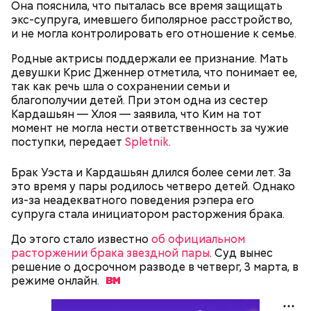
нужно застыть на месте и не двигаться;
Она пояснила, что пыталась все время защищать
нельзя ни в коем случае махать руками;
экс-супруга, имевшего биполярное расстройство,
не стоит пытаться «поймать» молнию или
и не могла контролировать его отношение к семье.
потрогать, особенно металлическими
предметами.
Родные актрисы поддержали ее признание. Мать
девушки Крис Дженнер отметила, что понимает ее,
так как речь шла о сохранении семьи и
благополучии детей. При этом одна из сестер
Кардашьян — Хлоя — заявила, что Ким на тот
момент не могла нести ответственность за чужие
поступки, передает
Spletnik
.
Множество людей совершают паломнические
поездки, чтобы поклониться мощам Святителя
Брак Уэста и Кардашьян длился более семи лет. За
— Первые двое суток мы постоянно были на ногах.
Николая, которые находятся в Италии. 19 декабря
это время у пары родилось четверо детей. Однако
Каждые два часа ездили делать замеры радиации.
отмечается Никола Зимний, а 22 мая Никола вешний
из-за неадекватного поведения рэпера его
Время от выезда до выезда — на отдых. Работа и
или летний. Этот день установлен в память об
супруга стала инициатором расторжения брака.
есть работа. Ее надо выполнять, — говорит он.
обретении его мощей.
До этого стало известно
об официальном
расторжении брака звездной пары
. Суд вынес
решение о досрочном разводе в четверг, 3 марта, в
При встрече с шаровой молнией важно не
режиме
онлайн.
паниковать, подчеркнул Бычков:
Святой Николай Чудотворец считается
покровителем путешествующих, а также