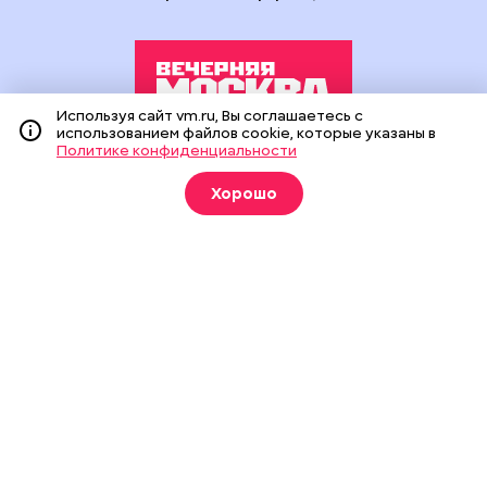
Используя сайт vm.ru, Вы соглашаетесь с
использованием файлов cookie, которые указаны в
Политике конфиденциальности
Издание создано при финансовой поддержке Департамента
средств массовой информации и рекламы города Москвы.
Хорошо
На сайте применяются рекомендательные технологии
(информационные технологии предоставления информации
на основе сбора, систематизации и анализа сведений,
относящихся к предпочтениям пользователей сети
«Интернет», находящихся на территории Российской
Федерации).
Сетевое издание "Вечерняя Москва" (18+) зарегистрировано
в Федеральной службе по надзору в сфере связи,
информационных технологий и массовых коммуникаций
(Роскомнадзор). Свидетельство о регистрации ЭЛ № ФС 77 -
90524 от 09.12.2025. Учредитель: АО "Редакция газеты
"Вечерняя Москва". Главный редактор
vm.ru
: Александр
Геннадьевич Глуходедов. Адрес редакции: 127015, г.Москва,
Бумажный пр-д, д. 14, стр. 2. Телефон:
+7(499)557-04-24
. Адрес
эл.почты:
edit@vm.ru
. Почта для связи с редакцией сайта:
news@vm.ru
.