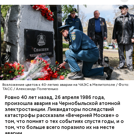
смерти трех мужей, невинно осужденных
корыстолюбивым градоначальником.
Специалист гражданской обороны Московского
авиацентра Владимир Макеев в 1986 году служил в
Киеве в отдельном механизированном полку
гражданской обороны. На тот момент, когда
произошла авария на Чернобыльской атомной
АВАРИИ
ЧЕРНОБЫЛЬ
ИСТОРИЯ
станции, ему было 26 лет.
Возложение цветов к 40-летию аварии на ЧАЭС в Мелитополе / Фото:
ТАСС / Александр Полегенько
Ровно 40 лет назад, 26 апреля 1986 года,
произошла авария на Чернобыльской атомной
Как гласит предание, совершая паломничество в
электростанции. Ликвидаторы последствий
Иерусалим, Николай Чудотворец по просьбе
катастрофы рассказали «Вечерней Москве» о
отчаявшихся путников молитвой успокоил
том, что помнят о тех событиях спустя годы, и о
разбушевавшееся море.
том, что больше всего поразило их на месте
аварии.