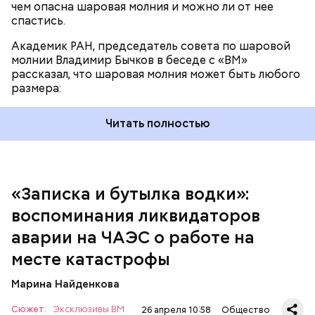
чем опасна шаровая молния и можно ли от нее
спастись.
Академик РАН, председатель совета по шаровой
За свою земную жизнь он совершил множество
молнии Владимир Бычков в беседе с «ВМ»
добрых дел во славу Божию.
рассказал, что шаровая молния может быть любого
размера:
Читать полностью
— Об аварии я узнал 26 апреля, когда нас подняли
по тревоге. Мы были дома, за нами приехал
транспорт. Привезли в полк. Построились. Сказали,
«Записка и бутылка водки»:
что произошло. Создали мобильный отряд. Через
воспоминания ликвидаторов
несколько часов мы направились в сторону
Чернобыля, — вспоминает Макеев.
аварии на ЧАЭС о работе на
месте катастрофы
Марина Найденкова
Сюжет:
Эксклюзивы ВМ
26 апреля 10:58
Общество
А еще, удержав меч палача, святой Николай спас от