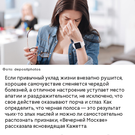
Макеев ежегодно встречается с коллегами по
ликвидации аварии на Чернобыльской АЭС. По его
— Бояться шаровых молний не надо, важно
словам, «старая дружба не ржавеет». При встречах
сохранять спокойствие. Обычная молния — это
ликвидаторы в основном разговаривают о личном,
Фото: depositphotos
серьезно, особенно если находитесь в воде, около
о том, как дела, что нового произошло за год.
высоких зданий и предметов, около деревьев, —
Если привычный уклад жизни внезапно рушится,
отметил ученый.
хорошее самочувствие сменяется чередой
болезней, а отличное настроение уступает место
апатии и раздражительности, не исключено, что
свое действие оказывают порча и сглаз. Как
определить, что черная полоса — это результат
чьих-то злых мыслей и можно ли самостоятельно
распознать признаки, «Вечерней Москве»
рассказала ясновидящая Кажетта.