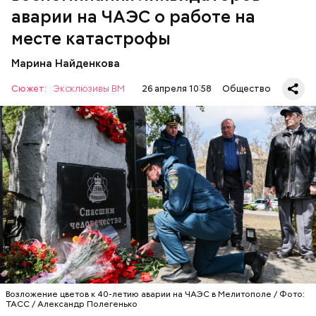
Чернобыля, — вспоминает Макеев.
аварии на ЧАЭС о работе на
месте катастрофы
Марина Найденкова
Сюжет:
Эксклюзивы ВМ
26 апреля 10:58
Общество
Специалист гражданской обороны Московского
авиацентра Владимир Макеев в 1986 году служил в
Киеве в отдельном механизированном полку
гражданской обороны. На тот момент, когда
произошла авария на Чернобыльской атомной
АВАРИИ
ЧЕРНОБЫЛЬ
ИСТОРИЯ
станции, ему было 26 лет.
Возложение цветов к 40-летию аварии на ЧАЭС в Мелитополе / Фото:
ТАСС / Александр Полегенько