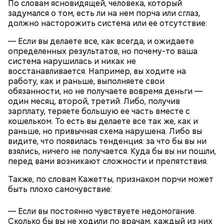
По словам ясновидящей, человека, который
задумался о том, есть ли на нем порча или сглаз,
должно насторожить система или ее отсутствие:
— Встречался с теми, кто уехал раньше, так как
— Если вы делаете все, как всегда, и ожидаете
раньше прибывал на место. Было большое чувство
определенных результатов, но почему-то ваша
радости от встречи с однополчанами, — говорит
Однако если молния все же взорвется, то это
система нарушилась и никак не
он.
может привести к тому, что человек получит ожоги
восстанавливается. Например, вы ходите на
или загорится помещение, предупредил эксперт.
работу, как и раньше, выполняете свои
обязанности, но не получаете вовремя деньги —
один месяц, второй, третий. Либо, получив
зарплату, теряете большую ее часть вместе с
кошельком. То есть вы делаете все так же, как и
раньше, но привычная схема нарушена. Либо вы
видите, что появилась тенденция: за что бы вы ни
взялись, ничего не получается. Куда бы вы ни пошли,
перед вами возникают сложности и препятствия.
Также, по словам Кажетты, признаком порчи может
быть плохо самочувствие:
— Заранее предсказать, как объект себя поведет,
— Если вы постоянно чувствуете недомогание.
невозможно. Если допустить резкое движение,
Вернулся Макеев в Киев в ночь с 3 на 4 мая. По его
Сколько бы вы не ходили по врачам, каждый из них