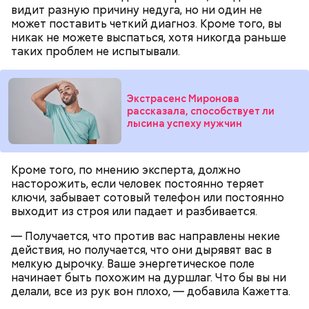
поток воздуха может увлечь шар за человеком, и
словам, ему казалось, что он вернулся домой с
видит разную причину недуга, но ни один не
тот будет следовать за ним до тех пор, пока не
фронта с победой.
может поставить четкий диагноз. Кроме того, вы
угаснет, — объяснил Бычков. — Но чаще всего они
никак не можете выспаться, хотя никогда раньше
не взрываются. Это редкий случай. Обычно энергия
таких проблем не испытывали.
у них кончается и они затухают.
Экстрасенс Миронова
рассказала, способствует ли
лысина успеху мужчин
Кроме того, по мнению эксперта, должно
насторожить, если человек постоянно теряет
ключи, забывает сотовый телефон или постоянно
выходит из строя или падает и разбивается.
По его словам, молния может распасться, улететь
— Получается, что против вас направлены некие
— Электричества нет. Но есть электростанция. И
или просто погаснуть. Однако есть риск, что она
«Новым рекордам — быть»: как
действия, но получается, что они дырявят вас в
секретарь партийной организации сжалился и
может и взорваться.
активность Эль-Ниньо может
мелкую дырочку. Ваше энергетическое поле
выделил нам цветной телевизор. И мы вечером
отразиться на предстоящем лете
начинает быть похожим на дуршлаг. Что бы вы ни
смогли посмотреть матч, — вспоминает он.
в России
делали, все из рук вон плохо, — добавила Кажетта.