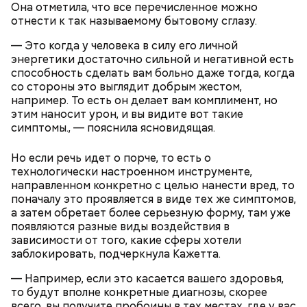
Она отметила, что все перечисленное можно
отнести к так называемому бытовому сглазу.
— Это когда у человека в силу его личной
энергетики достаточно сильной и негативной есть
способность сделать вам больно даже тогда, когда
со стороны это выглядит добрым жестом,
например. То есть он делает вам комплимент, но
Одним из запоминающихся событий того периода
этим наносит урон, и вы видите вот такие
для Макеева стал футбольный матч между
симптомы., — пояснила ясновидящая.
киевским «Динамо» и мадридским «Атлетико»,
который состоялся 3 мая в Киеве. Полк Макеева жил
в палатках в лесу около Варовичей, в 12 километрах
Но если речь идет о порче, то есть о
от Припяти. А солдатам очень хотелось увидеть
технологически настроенном инструменте,
— Может пробить заряд на человека. Нужно вести
трансляцию матча. Макеев поехал к секретарю
направленном конкретно с целью нанести вред, то
себя очень осторожно, будто увидели дикого
партийной организации колхоза и попросил
поначалу это проявляется в виде тех же симптомов,
зверя, затаиться, — добавил академик.
одолжить телевизор.
а затем обретает более серьезную форму, там уже
появляются разные виды воздействия в
зависимости от того, какие сферы хотели
заблокировать, подчеркнула Кажетта.
— Например, если это касается вашего здоровья,
то будут вполне конкретные диагнозы, скорее
всего, вы получите пробоины в тех местах, где у вас