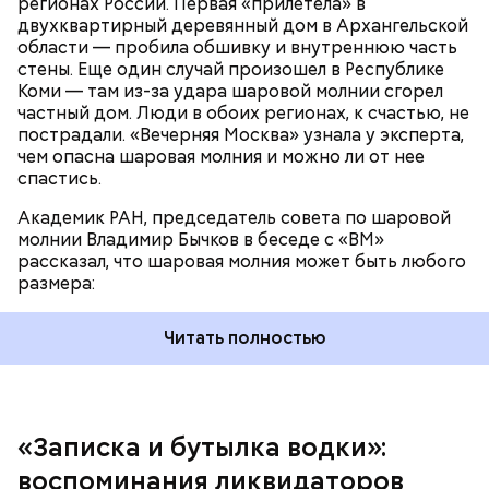
регионах России. Первая «прилетела» в
двухквартирный деревянный дом в Архангельской
области — пробила обшивку и внутреннюю часть
По его словам, солдаты не знали о масштабах
стены. Еще один случай произошел в Республике
трагедии. Подобных аварий раньше не случалось.
Коми — там из-за удара шаровой молнии сгорел
Поэтому он не испытывал страха.
частный дом. Люди в обоих регионах, к счастью, не
пострадали. «Вечерняя Москва» узнала у эксперта,
чем опасна шаровая молния и можно ли от нее
спастись.
Академик РАН, председатель совета по шаровой
молнии Владимир Бычков в беседе с «ВМ»
рассказал, что шаровая молния может быть любого
размера:
Читать полностью
— Об аварии я узнал 26 апреля, когда нас подняли
по тревоге. Мы были дома, за нами приехал
транспорт. Привезли в полк. Построились. Сказали,
«Записка и бутылка водки»:
что произошло. Создали мобильный отряд. Через
воспоминания ликвидаторов
несколько часов мы направились в сторону