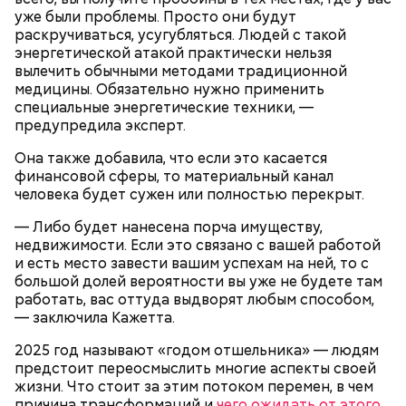
уже были проблемы. Просто они будут
После получения предельно допустимой дозы
раскручиваться, усугубляться. Людей с такой
радиации Макеева вывели из 30-километровой
энергетической атакой практически нельзя
зоны отчуждения, где он до 3 мая проверял на
вылечить обычными методами традиционной
уровень радиационной зараженности
медицины. Обязательно нужно применить
автотранспорт.
специальные энергетические техники, —
нужно застыть на месте и не двигаться;
предупредила эксперт.
нельзя ни в коем случае махать руками;
Она также добавила, что если это касается
не стоит пытаться «поймать» молнию или
финансовой сферы, то материальный канал
потрогать, особенно металлическими
человека будет сужен или полностью перекрыт.
предметами.
— Либо будет нанесена порча имуществу,
недвижимости. Если это связано с вашей работой
и есть место завести вашим успехам на ней, то с
большой долей вероятности вы уже не будете там
работать, вас оттуда выдворят любым способом,
— заключила Кажетта.
— Первые двое суток мы постоянно были на ногах.
2025 год называют «годом отшельника» — людям
Каждые два часа ездили делать замеры радиации.
предстоит переосмыслить многие аспекты своей
Время от выезда до выезда — на отдых. Работа и
жизни. Что стоит за этим потоком перемен, в чем
есть работа. Ее надо выполнять, — говорит он.
причина трансформаций и
чего ожидать от этого