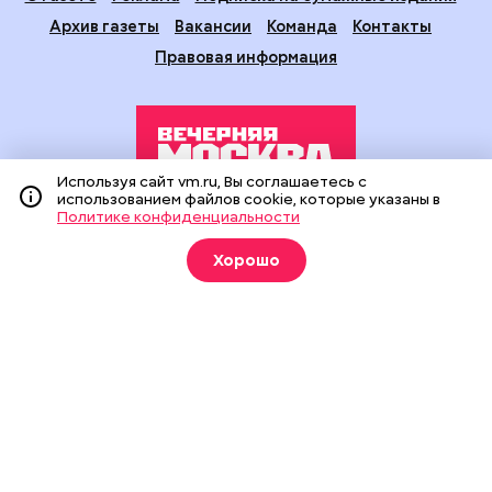
Архив газеты
Вакансии
Команда
Контакты
Правовая информация
Используя сайт vm.ru, Вы соглашаетесь с
использованием файлов cookie, которые указаны в
Политике конфиденциальности
Издание создано при финансовой поддержке Департамента
средств массовой информации и рекламы города Москвы.
Хорошо
На сайте применяются рекомендательные технологии
(информационные технологии предоставления информации
на основе сбора, систематизации и анализа сведений,
относящихся к предпочтениям пользователей сети
«Интернет», находящихся на территории Российской
Федерации).
Сетевое издание "Вечерняя Москва" (18+) зарегистрировано
в Федеральной службе по надзору в сфере связи,
информационных технологий и массовых коммуникаций
(Роскомнадзор). Свидетельство о регистрации ЭЛ № ФС 77 -
90524 от 09.12.2025. Учредитель: АО "Редакция газеты
"Вечерняя Москва". Главный редактор
vm.ru
: Александр