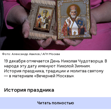
мучительным пыткам и даже смерти от рук
язычников.
ПРАВОСЛАВИЕ
ПРАЗДНИКИ
ХРИСТИАНСТВО
РЕЛИГИЯ
ЦЕРКОВЬ
Фото: Александр Авилов / АГН Москва
19 декабря отмечается День Николая Чудотворца. В
народе эту дату именуют Николой Зимним.
История праздника, традиции и молитва святому
— в материале «Вечерней Москвы».
История праздника
Читать полностью