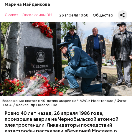
Марина Найденкова
Сюжет:
Эксклюзивы ВМ
26 апреля 10:58
Общество
А еще, удержав меч палача, святой Николай спас от
смерти трех мужей, невинно осужденных
корыстолюбивым градоначальником.
Специалист гражданской обороны Московского
авиацентра Владимир Макеев в 1986 году служил в
Киеве в отдельном механизированном полку
гражданской обороны. На тот момент, когда
произошла авария на Чернобыльской атомной
АВАРИИ
ЧЕРНОБЫЛЬ
ИСТОРИЯ
станции, ему было 26 лет.
Возложение цветов к 40-летию аварии на ЧАЭС в Мелитополе / Фото:
ТАСС / Александр Полегенько
Ровно 40 лет назад, 26 апреля 1986 года,
произошла авария на Чернобыльской атомной
Как гласит предание, совершая паломничество в
электростанции. Ликвидаторы последствий
Иерусалим, Николай Чудотворец по просьбе
катастрофы рассказали «Вечерней Москве» о
отчаявшихся путников молитвой успокоил