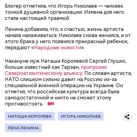
уровень радиационной зараженности
Блогер отметила, что Игорь Николаев — человек
автотранспорт.
тонкой душевной организации. Измена для него
стала настоящей травмой.
нужно застыть на месте и не двигаться;
нельзя ни в коем случае махать руками;
Ленина добавила, что, к счастью, жизнь артиста
не стоит пытаться «поймать» молнию или
начала налаживаться. Николаев снова женился, и от
потрогать, особенно металлическими
этого брака у него появился прекрасный ребенок,
предметами.
передают «
Народные новости
».
Накануне муж Наташи Королевой Сергей Глушко,
больше известный как Тарзан,
пригрозил
Североатлантическому альянсу
. По словам артиста,
НАТО слишком сильно давит на Россию из-за
Множество людей совершают паломнические
специальной военной операции на Украине. Он
поездки, чтобы поклониться мощам Святителя
отметил, что российская культура всегда была
— Первые двое суток мы постоянно были на ногах.
Николая, которые находятся в Италии. 19 декабря
самодостаточной и ничто не сможет этому
Каждые два часа ездили делать замеры радиации.
отмечается Никола Зимний, а 22 мая Никола вешний
противостоять.
Время от выезда до выезда — на отдых. Работа и
или летний. Этот день установлен в память об
есть работа. Ее надо выполнять, — говорит он.
обретении его мощей.
НАТАША КОРОЛЕВА
ИГОРЬ НИКОЛАЕВ
ЛЕНА ЛЕНИНА