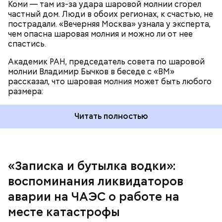
Коми — там из-за удара шаровой молнии сгорел
Поэтому он не испытывал страха.
частный дом. Люди в обоих регионах, к счастью, не
пострадали. «Вечерняя Москва» узнала у эксперта,
чем опасна шаровая молния и можно ли от нее
спастись.
Академик РАН, председатель совета по шаровой
За свою земную жизнь он совершил множество
молнии Владимир Бычков в беседе с «ВМ»
добрых дел во славу Божию.
рассказал, что шаровая молния может быть любого
размера:
Читать полностью
— Об аварии я узнал 26 апреля, когда нас подняли
по тревоге. Мы были дома, за нами приехал
транспорт. Привезли в полк. Построились. Сказали,
«Записка и бутылка водки»:
что произошло. Создали мобильный отряд. Через
воспоминания ликвидаторов
несколько часов мы направились в сторону
Чернобыля, — вспоминает Макеев.
аварии на ЧАЭС о работе на
месте катастрофы