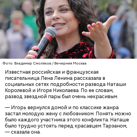
О, всесвятый Николае, угодниче преизрядный
Господень, теплый наш заступниче, и везде в
скорбех скорый помощниче!
Одним из запоминающихся событий того периода
для Макеева стал футбольный матч между
киевским «Динамо» и мадридским «Атлетико»,
который состоялся 3 мая в Киеве. Полк Макеева жил
в палатках в лесу около Варовичей, в 12 километрах
от Припяти. А солдатам очень хотелось увидеть
— Может пробить заряд на человека. Нужно вести
трансляцию матча. Макеев поехал к секретарю
себя очень осторожно, будто увидели дикого
Фото: Владимир Смоляков / Вечерняя Москва
партийной организации колхоза и попросил
зверя, затаиться, — добавил академик.
одолжить телевизор.
Известная российская и французская
писательница Лена Ленина рассказала в
социальных сетях подробности развода Наташи
Королевой и Игоря Николаева. По ее словам,
развод звездной пары был очень некрасивым.
— Игорь вернулся домой и по классике жанра
застал молодую жену с любовником. Понять можно
было каждого участника этого конфликта. Наташе
После получения предельно допустимой дозы
Молитва Николаю чудотворцу
было трудно устоять перед красавцем Тарзаном,
радиации Макеева вывели из 30-километровой
— сказала она.
зоны отчуждения, где он до 3 мая проверял на