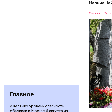
Марина На
Чудотворе
разбушев
Специалис
Сюжет:
Экск
Макеев в 
полку гра
АВАРИИ
на Черноб
Как расск
детства Н
Главное
решение п
храме, а п
Патарский
«Желтый» уровень опасности
возвел в 
объявили в Москве 6 августа из-