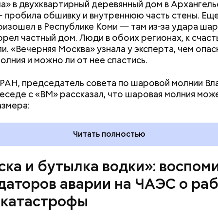
нами приехал транспорт. Привезли в полк. Построил
а» в двухквартирный деревянный дом в Архангель
что произошло. Создали мобильный отряд. Через 
 пробила обшивку и внутреннюю часть стены. Ещ
направились в сторону Чернобыля, — вспоминает 
оизошел в Республике Коми — там из-за удара ша
орел частный дом. Люди в обоих регионах, к счаст
и. «Вечерняя Москва» узнала у эксперта, чем опас
олния и можно ли от нее спастись.
РАН, председатель совета по шаровой молнии В
беседе с «ВМ» рассказал, что шаровая молния мож
азмера:
Читать полностью
ска и бутылка водки»: воспом
даторов аварии на ЧАЭС о раб
 катастрофы
т предание, совершая паломничество в Иерусалим