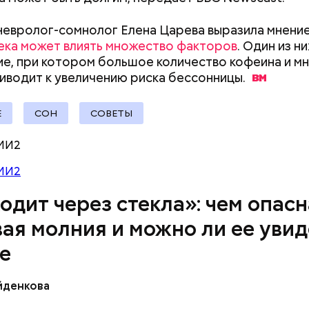
Московского Кремля
как сцена стано
ремя жизни молнии (маленькой и средней) около 3
невролог-сомнолог Елена Царева выразила мнение
отметил 700-летие: история
звезд стратеги
е могут жить и до нескольких минут, отметил эксп
ека может влиять множество факторов
. Один из н
первого каменного храма
е, при котором большое количество кофеина и м
Москвы
иводит к увеличению риска
бессонницы.
Е
СОН
СОВЕТЫ
МИ2
емную жизнь он совершил множество добрых дел 
МИ2
одит через стекла»: чем опасн
ая молния и можно ли ее увид
овам, солдаты не знали о масштабах трагедии. П
е
ньше не случалось. Поэтому он не испытывал страх
йденкова