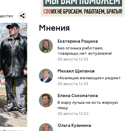
покоил
 Владимир
щество
ванном
Мнения
ла авария
Екатерина Рощина
Без огонька работаем,
товарищи, нет энтузиазма!
05 августа 12:03
Михаил Щипанов
«Коалиция желающих» редеет
05 августа 12:03
атаре. С
Елена Соломатина
инял
В жару лучше не есть жирную
пищу
роводил в
05 августа 12:02
п Николай
ем и
Ольга Кузьмина
дство от