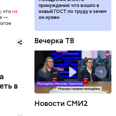
вится для
принуждения: что вошло в
0 секунд.
, что
на
ей выживания
новый ГОСТ по труду и зачем
ерт.
их —
он нужен
ногое
Вечерка ТВ
во славу
а
еть в
одобных
а.
Новости СМИ2