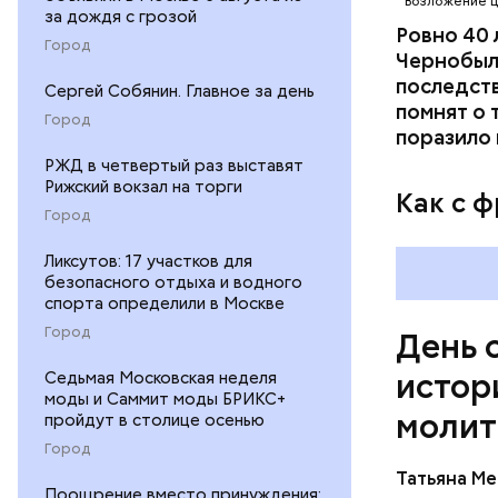
Возложение ц
за дождя с грозой
родителей
Ровно 40 
стал епис
Город
Чернобыл
христианс
последств
Сергей Собянин. Главное за день
языческих
помнят о 
лучше люб
Город
поразило 
воскрешал
РЖД в четвертый раз выставят
Рижский вокзал на торги
Как с 
Город
Ликсутов: 17 участков для
безопасного отдыха и водного
спорта определили в Москве
Город
День 
истор
Седьмая Московская неделя
моды и Саммит моды БРИКС+
молит
пройдут в столице осенью
Город
Перенесемс
Татьяна М
очень тру
Поощрение вместо принуждения: