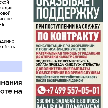
ись.
ской
несколько
е один
Макеев.
ровой
ью, не
на
ладимир
ет быть
инания
оте на
, Николай