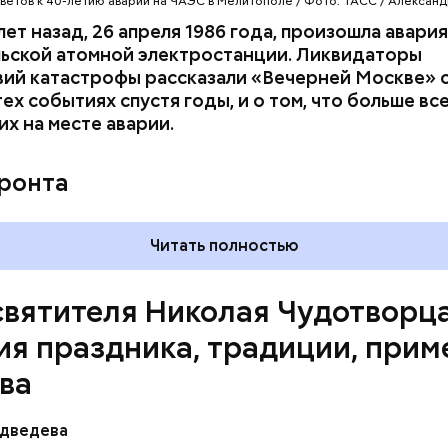
ветов к 40-летию аварии на ЧАЭС в Мелитополе / Фото: ТАСС / Алексан
, Николай отдал на дела милосердия. Со времене
лет назад, 26 апреля 1986 года, произошла авария
копом в городе Мире. Он был страстным пропове
ьской атомной электростанции. Ликвидаторы
тва. Ему также приписывают разрушение нескольк
ий катастрофы рассказали «Вечерней Москве» о
 храмов и чудеса, творимые силой молитвы. Этот 
тех событиях спустя годы, и о том, что больше вс
ого врача исцелял больных, обреченных на смерть
их на месте аварии.
 мертвых.
фронта
Читать полностью
святителя Николая Чудотворца
ия праздника, традиции, прим
ва
я в III век в Малую Азию. В ту эпоху жизнь христ
едведева
дной. Они жили в постоянной опасности быть под