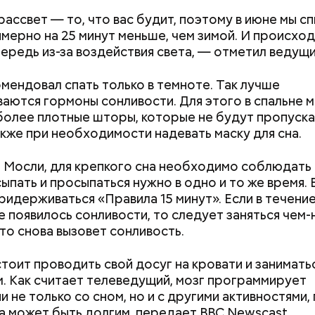
рассвет — то, что вас будит, поэтому в июне мы с
имерно на 25 минут меньше, чем зимой. И происход
ередь из-за воздействия света, — отметил ведущи
мендовал спать только в темноте. Так лучше
 Николай дожил до глубокой старости и скончался
аются гормоны сонливости. Для этого в спальне 
IV века. По церковному преданию, мощи святого
более плотные шторы, которые не будут пропуска
сь нетленными и источали чудесное миро, от кот
также при необходимости надевать маску для сна.
ь множество людей. В 1087 году мощи Николая Уг
несены в итальянский город Бар (Бари), где находя
 Мосли, для крепкого сна необходимо соблюдать
ю в целом перенес ровно. Мы тогда и не осознав
асыпать и просыпаться нужно в одно и то же время.
 Что нас возьмет, самых крепких и сильных? Знали 
ридерживаться «Правила 15 минут». Если в течени
и Нагасаки. С подобным сами не сталкивались, — 
е появилось сонливости, то следует заняться чем
р.
что снова вызовет сонливость.
стоит проводить свой досуг на кровати и занимать
. Как считает телеведущий, мозг программирует
и не только со сном, но и с другими активностями,
а может быть долгим, передает BBC Newscast.
Успенский собор
Не талант, а дет