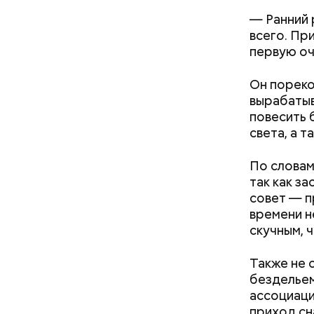
— Ранний 
всего. Пр
первую оч
Он пореко
Святитель
вырабатыв
середине 
повесить 
сохранили
света, а 
исцелилос
были пере
По словам
поныне.
— Ситуаци
так как з
ситуацию.
совет — п
Хиросиме 
времени н
ликвидато
скучным, 
Также не 
бездельем
ассоциаци
приход сн
Дионис,
Ни один артист не покинул