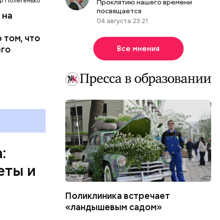
др Полегенько
Проклятию нашего времени
м Николай
посвящается
 на
дником
04 августа 23:21
их
 том, что
человек
его
Все мнения
, и даже
:
еты и
Поликлиника встречает
иан была
«ландышевым садом»
вергнутыми