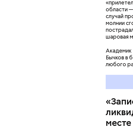
дома, за 
«прилетел
Сказали, 
области —
часов мы 
случай пр
молнии сг
пострадал
шаровая м
Академик 
Бычков в 
любого р
«Запи
ликви
месте
Как гласи