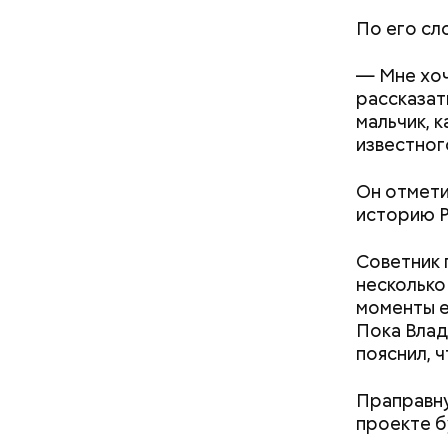
По его сл
— Мне хоч
рассказат
При встре
мальчик, 
Бычков:
известног
Он отмети
историю Р
Советник 
несколько
моменты е
Святитель
Пока Влад
середине 
пояснил, ч
сохранили
исцелилос
Праправну
были пере
проекте б
поныне.
— Ситуаци