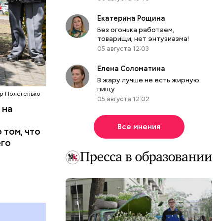
Екатерина Рощина
Без огонька работаем,
атаре. С
товарищи, нет энтузиазма!
инял
05 августа 12:03
роводил в
п Николай
Елена Соломатина
ем и
В жару лучше не есть жирную
пищу
дство от
др Полегенько
05 августа 12:02
м Николай
 на
дником
их
Все мнения
 том, что
человек
его
, и даже