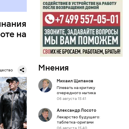
инания
оте на
, Николай
покоил
Мнения
 Владимир
щество
ванном
Михаил Щипанов
ла авария
Плевать на критику
очередного нытика
06 августа 15:41
Александр Лосото
Лекарство будущего:
таблетка-оригами
06 августа 15:40