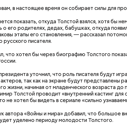
овам, в настоящее время он собирает силы для про
«Грязная» зона: в
жизнь в пострада
ется показать, откуда Толстой взялся, хотя бы не
Чернобыльской а
ь о его родителях, дедах, бабушках, откуда появи
че с шаровой молнией важно не паниковать, подч
районах
каковы этапы его становления, — рассказал потомо
о русского писателя.
л, что хотел бы через биографию Толстого показ
оссии.
президента уточнил, что роль писателя будут игр
 актеров, так как на экране будут представлены р
го жизни, начиная от младенческого возраста до 
 Николай дожил до глубокой старости и скончался
имир Толстой проводит «внутренний кастинг для с
IV века. По церковному преданию, мощи святого
то не хотел бы видеть в сериале «сильно узнаваем
сь нетленными и источали чудесное миро, от кот
ь множество людей. В 1087 году мощи Николая Уг
к автора «Войны и мира» добавил, что большое вн
несены в итальянский город Бар (Бари), где находя
удет уделено периоду молодости Толстого.
ю в целом перенес ровно. Мы тогда и не осознав