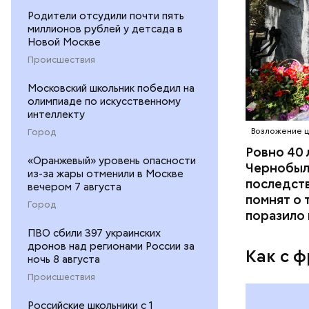
Родители отсудили почти пять
миллионов рублей у детсада в
Новой Москве
Как расск
Происшествия
детства Н
решение п
Московский школьник победил на
храме, а п
олимпиаде по искусственному
Патарский
интеллекту
возвел в 
Город
Возложение ц
родителей
Ровно 40 
стал епис
«Оранжевый» уровень опасности
Чернобыл
из-за жары отменили в Москве
христианс
последств
вечером 7 августа
языческих
помнят о 
Город
лучше люб
поразило 
воскрешал
ПВО сбили 397 украинских
дронов над регионами России за
Как с 
ночь 8 августа
Происшествия
Российские школьники с 1