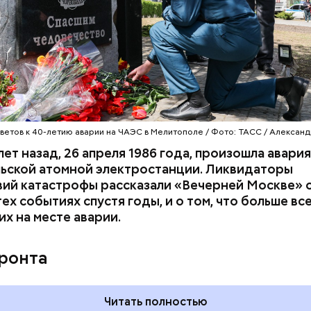
азывает Житие, преподобный родился в городке П
иколай проникся христианской религией и рано пр
освятить свою жизнь Богу. Целыми днями отрок п
о вечерам молился и читал книги. Его дядя, еписко
, видя такое усердие, сделал юношу чтецом, а зат
сан священника. Все богатства, полученные в насле
ветов к 40-летию аварии на ЧАЭС в Мелитополе / Фото: ТАСС / Алексан
, Николай отдал на дела милосердия. Со времене
лет назад, 26 апреля 1986 года, произошла авария
копом в городе Мире. Он был страстным пропове
ьской атомной электростанции. Ликвидаторы
тва. Ему также приписывают разрушение нескольк
ий катастрофы рассказали «Вечерней Москве» о
 храмов и чудеса, творимые силой молитвы. Этот 
тех событиях спустя годы, и о том, что больше вс
ого врача исцелял больных, обреченных на смерть
их на месте аварии.
 мертвых.
фронта
Читать полностью