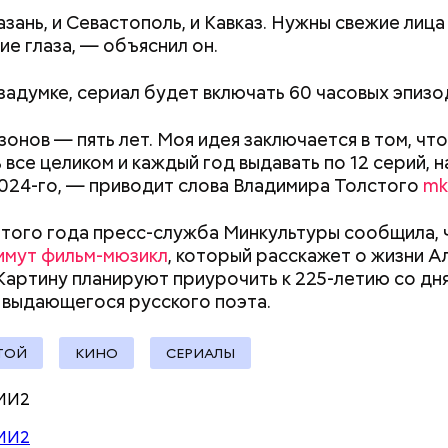
 Что нас возьмет, самых крепких и сильных? Знали 
азань, и Севастополь, и Кавказ. Нужны свежие лица
и Нагасаки. С подобным сами не сталкивались, — 
ие глаза, — объяснил он.
р.
задумке, сериал будет включать 60 часовых эпизо
зонов — пять лет. Моя идея заключается в том, чт
Выломал дверь ванной и
Похудеть помож
 все целиком и каждый год выдавать по 12 серий, 
зарезал: почему москвич
чем полезно это
2024-го, — приводит слова Владимира Толстого
mk
жестоко убил беременную
продукты, котор
ремя жизни молнии (маленькой и средней) около 3
жену
производят
этого года пресс-служба Минкультуры сообщила, 
е могут жить и до нескольких минут, отметил эксп
имут фильм-мюзикл
, который расскажет о жизни 
Картину планируют приурочить к 225-летию со дн
выдающегося русского поэта.
ТОЙ
КИНО
СЕРИАЛЫ
МИ2
емную жизнь он совершил множество добрых дел 
МИ2