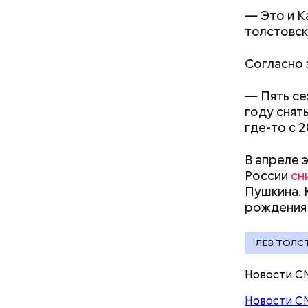
ситуацию.
— Это и К
Хиросиме 
толстовск
ликвидато
Согласно 
— Пять се
оза»
Маникюр кокошником
году снять
 такой Роберт
украшу: тренды маникюра в
где-то с 
го просят
Москве летом 2026
Среднее в
ША
В апреле 
Большие ж
России
сн
Пушкина. 
рождения 
ЛЕВ ТОЛС
Новости С
За свою з
Новости С