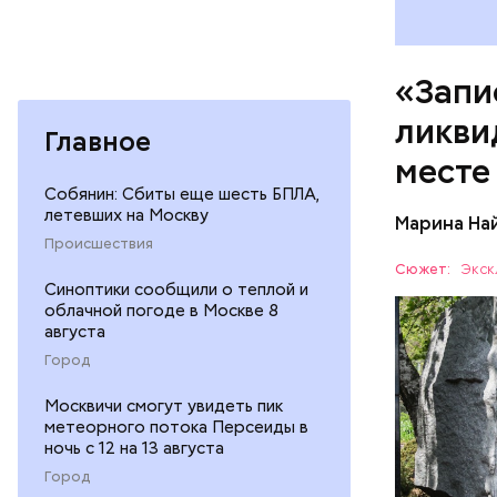
«Запи
ликви
Главное
месте
Собянин: Сбиты еще шесть БПЛА,
Как гласи
летевших на Москву
Марина На
Чудотворе
Происшествия
разбушев
Специалис
Сюжет:
Экск
Макеев в 
Синоптики сообщили о теплой и
облачной погоде в Москве 8
полку гра
АВАРИИ
августа
на Черноб
Город
Москвичи смогут увидеть пик
метеорного потока Персеиды в
ночь с 12 на 13 августа
Город