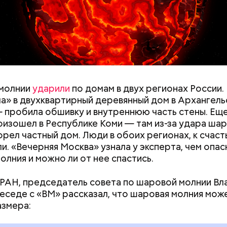
ержав меч палача, святой Николай спас от смерти 
винно осужденных корыстолюбивым градоначальн
y
ии я узнал 26 апреля, когда нас подняли по тревог
молнии
ударили
по домам в двух регионах России.
нами приехал транспорт. Привезли в полк. Построил
а» в двухквартирный деревянный дом в Архангель
что произошло. Создали мобильный отряд. Через 
 пробила обшивку и внутреннюю часть стены. Ещ
направились в сторону Чернобыля, — вспоминает 
оизошел в Республике Коми — там из-за удара ша
орел частный дом. Люди в обоих регионах, к счаст
и. «Вечерняя Москва» узнала у эксперта, чем опас
олния и можно ли от нее спастись.
РАН, председатель совета по шаровой молнии В
беседе с «ВМ» рассказал, что шаровая молния мож
азмера: