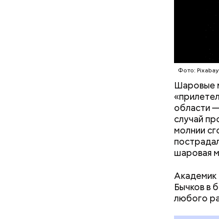
А еще, уд
мужей, не
Фото: Pixaba
— Об авар
Шаровые 
дома, за 
«прилетел
Сказали, 
области —
часов мы 
случай пр
молнии сг
пострадал
шаровая м
Академик 
Бычков в 
любого р