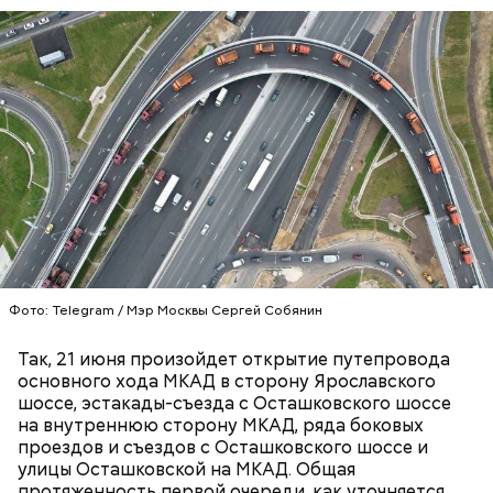
Сергей Собянин в преддверии Дня строителя
открыл
Ситуационный центр
градостроительного
комплекса столицы и вручил награды победителям
ежегодного городского конкурса «Лучший
реализованный проект в области строительства».
Фото: Telegram / Мэр Москвы Сергей Собянин
По его словам, градостроительный комплекс
столицы выполняет запланированные задачи,
Так, 21 июня произойдет открытие путепровода
несмотря на существующие трудности.
основного хода МКАД в сторону Ярославского
шоссе, эстакады-съезда с Осташковского шоссе
на внутреннюю сторону МКАД, ряда боковых
проездов и съездов с Осташковского шоссе и
улицы Осташковской на МКАД. Общая
протяженность первой очереди, как уточняется,