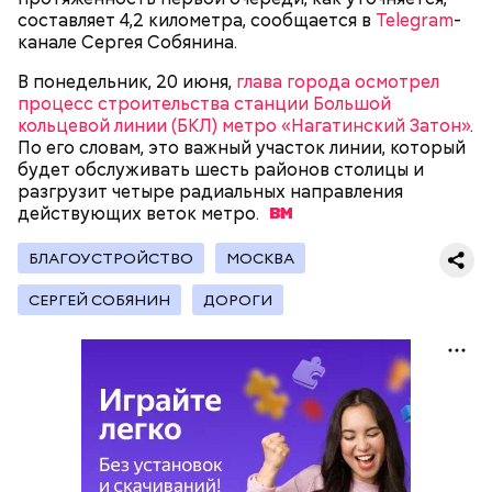
составляет 4,2 километра, сообщается в
Telegram
-
канале Сергея Собянина.
В понедельник, 20 июня,
глава города осмотрел
процесс строительства станции Большой
кольцевой линии (БКЛ) метро «Нагатинский Затон»
.
Ситуационный центр
По его словам, это важный участок линии, который
градостроительного комплекса
будет обслуживать шесть районов столицы и
разгрузит четыре радиальных направления
действующих веток
метро.
БЛАГОУСТРОЙСТВО
МОСКВА
СЕРГЕЙ СОБЯНИН
ДОРОГИ
Ранее он сообщил, что 16 столичных учеников 5–7-х
классов
стали победителями
, еще 17 получили
дипломы призеров на всероссийском конкурсе
«Большая перемена».
Москва показывает
беспрецедентные темпы
строительства метро, и в этом году она достигла