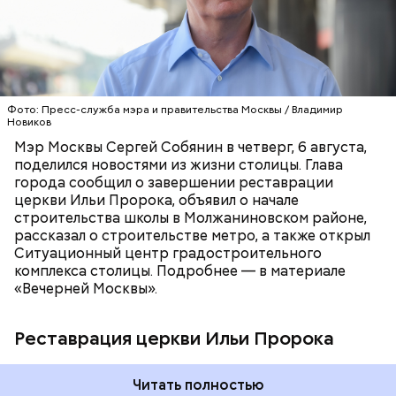
древнерусского зодчества XVI века. Работы в
здании специалисты вели около шести лет. При
этом недавно Ильинский храм, построенный в
РЕСТАВРАЦИЯ
МОСКВА
1519–1521 годах, отметил свое 500-летие. За
СЕРГЕЙ СОБЯНИН
МЕТРО
ШКОЛЫ
последние 15 лет совместно с РПЦ в столице
отреставрировали 117 объектов религиозного
Фото: Пресс-служба мэра и правительства Москвы / Владимир
назначения.
Новиков
Мэр Москвы Сергей Собянин в четверг, 6 августа,
поделился новостями из жизни столицы. Глава
города сообщил о завершении реставрации
церкви Ильи Пророка, объявил о начале
строительства школы в Молжаниновском районе,
рассказал о строительстве метро, а также открыл
Ситуационный центр градостроительного
комплекса столицы. Подробнее — в материале
«Вечерней Москвы».
Реставрация церкви Ильи Пророка
Читать полностью