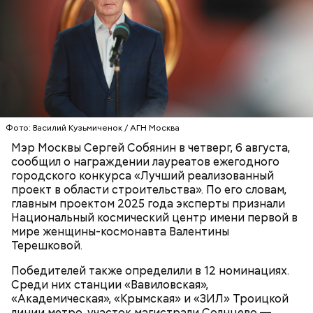
Сергей Собянин назвал лучшие строительные проекты Москвы
В числе отмеченных проектов оказались школа
2025 года / Видео: МАКС / Мэр Москвы Сергей Собянин
«Летово Джуниор», большой лыжный трамплин на
Воробьевых горах, кинокластер Киностудии
детских и юношеских фильмов имени Горького,
Дом русского бильярда «Москва», офисный
Фото: Василий Кузьмиченок / АГН Москва
МОСКВА
РОССИЯ
СЕРГЕЙ СОБЯНИН
комплекс ICITY, Технополис модульного
Мэр Москвы Сергей Собянин в четверг, 6 августа,
Строительство образовательного комплекса на
домостроения и крупномодульный дом на улице
сообщил о награждении лауреатов ежегодного
1050 учеников стартовало в Молжаниновском
Гарибальди.
городского конкурса «Лучший реализованный
районе.
Новая школа
расположится на 2-й улице
проект в области строительства». По его словам,
Новоселки в составе жилого комплекса, там
главным проектом 2025 года эксперты признали
появится около 100 рабочих мест. Завершение
Национальный космический центр имени первой в
строительно-монтажных работ запланировано на
мире женщины-космонавта Валентины
2028 год.
Терешковой.
Победителей также определили в 12 номинациях.
Среди них станции «Вавиловская»,
«Академическая», «Крымская» и «ЗИЛ» Троицкой
линии метро, участок магистрали Солнцево —