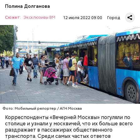
Полина Долганова
Сюжет:
Эксклюзивы ВМ
12 июля 2022 09:00
Город
— Рюкзаки большие прямо бесит, когда не
снимают. Если едешь в час пик, обязательно тебя
чем-нибудь заденут, — сказала Александра, 19 лет.
ТРАНСПОРТ
ПАССАЖИРЫ
МОСКВА
Фото: Мобильный репортер / АГН Москва
Корреспонденты «Вечерней Москвы» погуляли по
столице и узнали у москвичей, что их больше всего
раздражает в пассажирах общественного
транспорта. Среди самых частых ответов