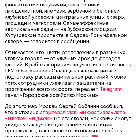
там же ведь специальные подставки есть для
фиолетовыми петуниями, пеларгонией
велосипедов. Но без толку: на подставки не ставят,
плющелистной, ипомеей, вербеной и бегонией
а ставят у дверей. И это прямо мешает очень
клубневой украсили центральные улицы, скверы,
сильно, — сказал Иван, 19 лет.
площади и магистрали. Самые эффектные
вертикальные сады — на Зубовской площади,
Кутузовском проспекте, в Садово-Триумфальном
сквере, — говорится в сообщении.
Внутри Мавзолея находится траурный зал, где
покоится тело Ленина. Он оформлен в темных и
Отмечается, что цветы расположили в различных
красных тонах. Тело Владимира Ильича
уголках города — от уличных арок до фасадов
подсвечивают 14 лампочек розового спектра,
зданий. В работах принимали участие специалисты
которые придают коже естественный цвет. Это
ГБУ «Озеленение». Они еще в феврале начали
позволяет Ленину выглядеть максимально живым.
подготовку рассады ампельных растений. Кроме
Также в саркофаге постоянно циркулирует воздух
того, сотрудники ухаживали за цветами на
температурой +16 градусов. Отметим, что в здании
протяжении всего их роста, передает
Telegram
-
запрещено фотографировать бывшего вождя и
канал «Городское хозяйство Москвы».
— В пассажирах не терплю грубости. Да и, в
снимать на видео.
принципе, все. А так я спокойный, когда поем, —
До этого мэр Москвы Сергей Собянин сообщил,
говорит с улыбкой Владимир, 45 лет.
что в столице
стартовал главный фестиваль лета
«Цветочный джем»
. По его словам, москвичи смогут
увидеть как лучшие цветочные композиции
прошлых лет, так и новые оригинальные работы,
например, висячие и водные
сады.