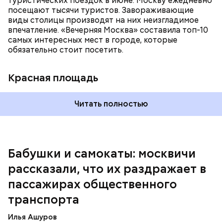
туристических поездок в июне. Москву ежедневно
занимает! И из-за этого образуется огромная
посещают тысячи туристов. Завораживающие
очередь. И если опаздываешь, то идешь по этому
виды столицы производят на них неизгладимое
огромному эскалатору очень-очень долго, —
впечатление. «Вечерняя Москва» составила топ-10
поделился Андрей, 19 лет.
самых интересных мест в городе, которые
обязательно стоит посетить.
Красная площадь
Читать полностью
— Вот меня очень раздражает, когда пытаешься
Бабушки и самокаты: москвичи
выйти из вагона метро, а люди стоят прямо по
рассказали, что их раздражает в
центру в дверях. И приходится их толкать, а они
не дают тебе пройти, что очень бестактно, —
пассажирах общественного
пожаловался Игорь, 55 лет.
транспорта
Илья Ашуров