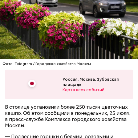
площади занимает пятое место в России после
зоопарков Ярославля, Ростова-на-Дону,
Новосибирска и Красноярска.
— Рюкзаки необходимо снимать! И самокаты бесят!
— заявила Ирина Васильевна, 60 лет.
Фото: Telegram / Городское хозяйство Москвы
Россия, Москва, Зубовская
площадь
Карта всех событий
В столице установили более 250 тысяч цветочных
Московский зоопарк
кашпо. Об этом сообщили в понедельник, 25 июля,
в пресс-службе Комплекса городского хозяйства
— Не люблю, когда велосипеды где ни попадя
Москвы.
оставляют. Иногда пытаешься зайти в метро, а у
входа велосипед. И ты просишь: мол, уберите —
— Подвесные горшки с белыми, розовыми и