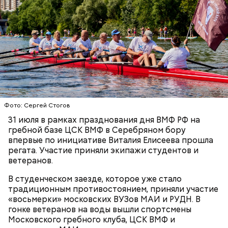
скорбех скорый помощниче!
Одним из запоминающихся событий того периода
для Макеева стал футбольный матч между
киевским «Динамо» и мадридским «Атлетико»,
который состоялся 3 мая в Киеве. Полк Макеева жил
в палатках в лесу около Варовичей, в 12 километрах
от Припяти. А солдатам очень хотелось увидеть
— Может пробить заряд на человека. Нужно вести
трансляцию матча. Макеев поехал к секретарю
себя очень осторожно, будто увидели дикого
партийной организации колхоза и попросил
зверя, затаиться, — добавил академик.
одолжить телевизор.
Фото: Сергей Стогов
31 июля в рамках празднования дня ВМФ РФ на
гребной базе ЦСК ВМФ в Серебряном бору
впервые по инициативе Виталия Елисеева прошла
регата. Участие приняли экипажи студентов и
ветеранов.
В студенческом заезде, которое уже стало
После получения предельно допустимой дозы
Молитва Николаю чудотворцу
традиционным противостоянием, приняли участие
радиации Макеева вывели из 30-километровой
«восьмерки» московских ВУЗов МАИ и РУДН. В
зоны отчуждения, где он до 3 мая проверял на
гонке ветеранов на воды вышли спортсмены
уровень радиационной зараженности
Московского гребного клуба, ЦСК ВМФ и
автотранспорт.