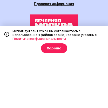
Правовая информация
Используя сайт vm.ru, Вы соглашаетесь с
использованием файлов cookie, которые указаны в
Политике конфиденциальности
Издание создано при финансовой поддержке Департамента
средств массовой информации и рекламы города Москвы.
Хорошо
На сайте применяются рекомендательные технологии
(информационные технологии предоставления информации
на основе сбора, систематизации и анализа сведений,
относящихся к предпочтениям пользователей сети
«Интернет», находящихся на территории Российской
Федерации).
Сетевое издание "Вечерняя Москва" (18+) зарегистрировано
в Федеральной службе по надзору в сфере связи,
информационных технологий и массовых коммуникаций
(Роскомнадзор). Свидетельство о регистрации ЭЛ № ФС 77 -
90524 от 09.12.2025. Учредитель: АО "Редакция газеты
"Вечерняя Москва". Главный редактор
vm.ru
: Александр
Геннадьевич Глуходедов. Адрес редакции: 127015, г.Москва,
Бумажный пр-д, д. 14, стр. 2. Телефон:
+7(499)557-04-24
. Адрес
эл.почты:
edit@vm.ru
. Почта для связи с редакцией сайта: