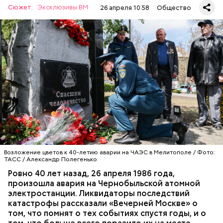
Сюжет:
Эксклюзивы ВМ
26 апреля 10:58
Общество
А еще, удержав меч палача, святой Николай спас от
смерти трех мужей, невинно осужденных
корыстолюбивым градоначальником.
Специалист гражданской обороны Московского
авиацентра Владимир Макеев в 1986 году служил в
Киеве в отдельном механизированном полку
гражданской обороны. На тот момент, когда
произошла авария на Чернобыльской атомной
АВАРИИ
ЧЕРНОБЫЛЬ
ИСТОРИЯ
станции, ему было 26 лет.
Возложение цветов к 40-летию аварии на ЧАЭС в Мелитополе / Фото:
ТАСС / Александр Полегенько
Ровно 40 лет назад, 26 апреля 1986 года,
произошла авария на Чернобыльской атомной
Как гласит предание, совершая паломничество в
электростанции. Ликвидаторы последствий
Иерусалим, Николай Чудотворец по просьбе
катастрофы рассказали «Вечерней Москве» о
отчаявшихся путников молитвой успокоил
том, что помнят о тех событиях спустя годы, и о
разбушевавшееся море.