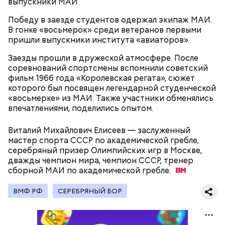
выпускники МАИ.
нужно застыть на месте и не двигаться;
Победу в заезде студентов одержал экипаж МАИ.
нельзя ни в коем случае махать руками;
В гонке «восьмерок» среди ветеранов первыми
не стоит пытаться «поймать» молнию или
пришли выпускники института «авиаторов».
потрогать, особенно металлическими
предметами.
Заезды прошли в дружеской атмосфере. После
соревнований спортсмены вспомнили советский
фильм 1966 года «Королевская регата», сюжет
которого был посвящен легендарной студенческой
«восьмерке» из МАИ. Также участники обменялись
впечатлениями, поделились опытом.
Множество людей совершают паломнические
поездки, чтобы поклониться мощам Святителя
Виталий Михайлович Елисеев — заслуженный
— Первые двое суток мы постоянно были на ногах.
Николая, которые находятся в Италии. 19 декабря
мастер спорта СССР по академической гребле,
Каждые два часа ездили делать замеры радиации.
отмечается Никола Зимний, а 22 мая Никола вешний
серебряный призер Олимпийских игр в Москве,
Время от выезда до выезда — на отдых. Работа и
или летний. Этот день установлен в память об
дважды чемпион мира, чемпион СССР, тренер
есть работа. Ее надо выполнять, — говорит он.
обретении его мощей.
сборной МАИ по академической
гребле.
ВМФ РФ
СЕРЕБРЯНЫЙ БОР
При встрече с шаровой молнией важно не
паниковать, подчеркнул Бычков:
Святой Николай Чудотворец считается