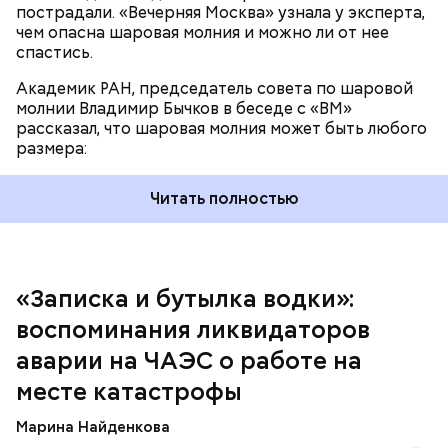
пострадали. «Вечерняя Москва» узнала у эксперта,
чем опасна шаровая молния и можно ли от нее
спастись.
Академик РАН, председатель совета по шаровой
За свою земную жизнь он совершил множество
молнии Владимир Бычков в беседе с «ВМ»
добрых дел во славу Божию.
рассказал, что шаровая молния может быть любого
размера:
Читать полностью
— Об аварии я узнал 26 апреля, когда нас подняли
по тревоге. Мы были дома, за нами приехал
транспорт. Привезли в полк. Построились. Сказали,
«Записка и бутылка водки»:
что произошло. Создали мобильный отряд. Через
воспоминания ликвидаторов
несколько часов мы направились в сторону
Чернобыля, — вспоминает Макеев.
аварии на ЧАЭС о работе на
месте катастрофы
Марина Найденкова