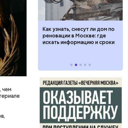
али
только о
 100 тысяч
Как узнать, снесут ли дом по
говорит
дарства при
реновации в Москве: где
ии: кто может
искать информацию и сроки
 какие нужны
, чем
0 секунд.
атериале
ерт.
в,