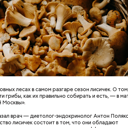
ю в целом перенес ровно. Мы тогда и не осознав
 Что нас возьмет, самых крепких и сильных? Знали 
Как поменять батареи дома и
Как получить до
и Нагасаки. С подобным сами не сталкивались, — 
не получить штраф
рублей от госу
р.
трудной ситуац
претендовать и
документы
овных лесах в самом разгаре сезон лисичек. О том
ремя жизни молнии (маленькой и средней) около 3
ти грибы, как их правильно собирать и есть, — в м
е могут жить и до нескольких минут, отметил эксп
 Москвы».
азал врач — диетолог-эндокринолог Антон Поляко
тво лисичек состоит в том, что они обладают