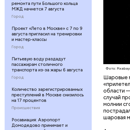
причем в 
ремонта пути Большого кольца
МЖД начнется 7 августа
Город
Проект «Лето в Москве» с 7 по 9
августа пригласил на тренировки
и мастер-классы
Город
Питьевую воду раздадут
пассажирам столичного
Фото: Pixaba
транспорта из-за жары 6 августа
— Об авар
Шаровые 
Город
дома, за 
«прилетел
Сказали, 
Количество зарегистрированных
области —
преступлений в Москве снизилось
часов мы 
случай пр
на 17 процентов
молнии сг
Происшествия
пострадал
шаровая м
Росавиация: Аэропорт
Домодедово принимает и