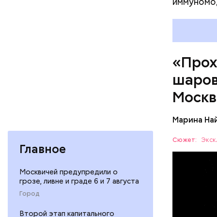
иммуномо
«Прох
шаров
По его сл
Москв
аварий ра
Марина На
Сюжет:
Экск
Главное
Москвичей предупредили о
— Маленьк
грозе, ливне и граде 6 и 7 августа
сантиметр
Город
Шаровая м
УЧЕНЫЕ
следов. Он
Второй этап капитального