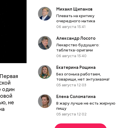
роходит.
Михаил Щипанов
Плевать на критику
очередного нытика
06 августа 15:41
Александр Лосото
Лекарство будущего:
таблетка-оригами
06 августа 15:40
Екатерина Рощина
е. Мы были
Без огонька работаем,
 Первая
товарищи, нет энтузиазма!
ись.
ской
05 августа 12:03
несколько
е один
Макеев.
ровой
Елена Соломатина
ью, не
В жару лучше не есть жирную
на
пищу
05 августа 12:02