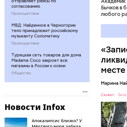
Академик 
отправляет рейсы по
согласованию
Бычков в 
любого р
Происшествия
МВД: Найденное в Черногории
тело принадлежит российскому
музыканту Соломатину
Происшествия
«Запи
Турецкая сеть товаров для дома
ликви
Madame Coco закроет все
магазины в России к осени
месте
Общество
Марина На
Специалис
Сюжет:
Экск
Макеев в 
Новости Infox
полку гра
АВАРИИ
на Черноб
Апокалипсис близко? У
Мёртвого моря забила