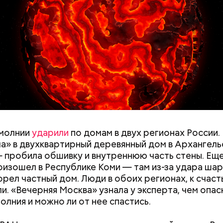
двухметровое. Сжимается, как воздушный шар, и п
y
ии я узнал 26 апреля, когда нас подняли по тревог
молнии
ударили
по домам в двух регионах России.
нами приехал транспорт. Привезли в полк. Построил
а» в двухквартирный деревянный дом в Архангель
что произошло. Создали мобильный отряд. Через 
 пробила обшивку и внутреннюю часть стены. Ещ
направились в сторону Чернобыля, — вспоминает 
оизошел в Республике Коми — там из-за удара ша
орел частный дом. Люди в обоих регионах, к счаст
и. «Вечерняя Москва» узнала у эксперта, чем опас
олния и можно ли от нее спастись.