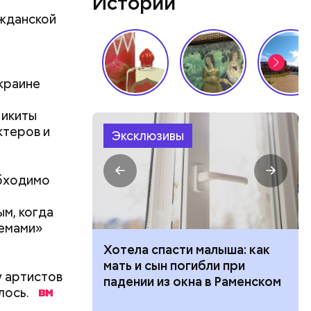
Истории
ажданской
Украине
бенно
Никиты
ктеров и
Эксклюзивы
, а также
обходимо
ом
м, когда
лемами»
 опасности»:
Хотела спасти малыша: как
начнется
мать и сын погибли при
у артистов
тся жара
падении из окна в Раменском
лось.