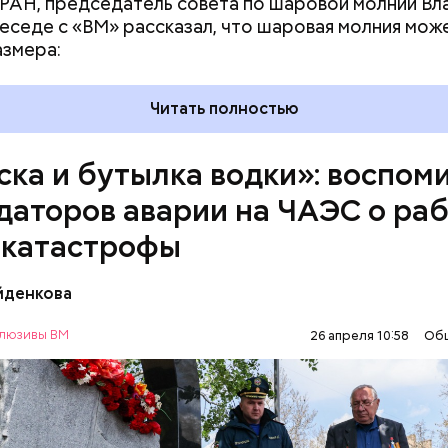
РАН, председатель совета по шаровой молнии В
беседе с «ВМ» рассказал, что шаровая молния мож
азмера:
Читать полностью
ска и бутылка водки»: воспом
даторов аварии на ЧАЭС о раб
 катастрофы
йденкова
т гражданской обороны Московского авиацентра
люзивы ВМ
26 апреля 10:58
Об
1986 году служил в Киеве в отдельном механизиро
жданской обороны. На тот момент, когда произош
ЧЕРНОБЫЛЬ
ИСТОРИЯ
ыльской атомной станции, ему было 26 лет.