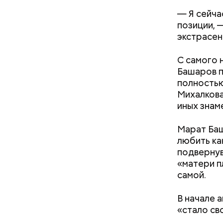
— Я сейчас
позиции, 
экстрасен
нужно з
нельзя 
С самого 
не стои
Башаров п
металли
полность
Михалкова
иных знам
Кроме тог
Марат Баш
они подав
любить ка
кишечнике
подвернув
«матери п
самой.
В начале 
«стало св