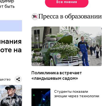
ладимир
Все мнения
ет быть
инания
оте на
Поликлиника встречает
 Владимир
«ландышевым садом»
щество
ванном
ла авария
Студенты показали
эмоции через технологии