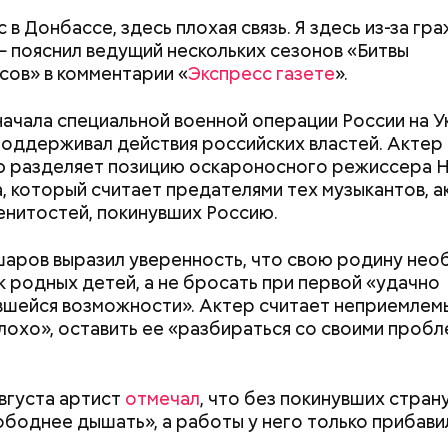
 в Донбассе, здесь плохая связь. Я здесь из-за гр
— пояснил ведущий нескольких сезонов «Битвы
сов» в комментарии «
Экспресс газете
».
астыть на месте и не двигаться;
ни в коем случае махать руками;
начала специальной военной операции России на 
т пытаться «поймать» молнию или потрогать, осо
оддерживал действия российских властей. Актер
ческими предметами.
ю разделяет позицию оскароносного режиссера 
, который считает предателями тех музыкантов, а
енитостей, покинувших Россию.
о, в лисичках содержится эргостерол (витамин D2)
аров выразил уверенность, что свою родину не
ляют рост патогенных дрожжей в тонком и толст
к родных детей, а не бросать при первой «удачно
, сообщил врач.
шейся возможности». Актер считает неприемлемы
лохо», оставить ее «разбираться со своими проб
Салат, спагетти и блюдо по-
«Снизить градус
тайски: топ-5 рецептов из
когда в Москве 
августа артист
отмечал
, что без покинувших стран
кабачков
гроза и закончи
ободнее дышать», а работы у него только прибави