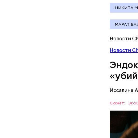
В Припяти
НИКИТА 
измерение
в эвакуац
делать ра
МАРАТ Б
Новости С
Новости С
При встре
Эндок
Бычков:
«убий
Иссалина 
— В них т
комбинаци
Сюжет:
Экск
Использов
ЗДОРОВЬ
антипараз