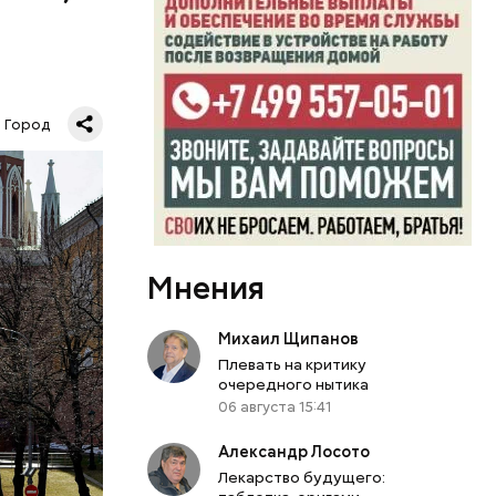
у
тью
Город
сюда,
го и
, но и
 В 1990
и включены
.
Мнения
Михаил Щипанов
Плевать на критику
очередного нытика
06 августа 15:41
Александр Лосото
Лекарство будущего: