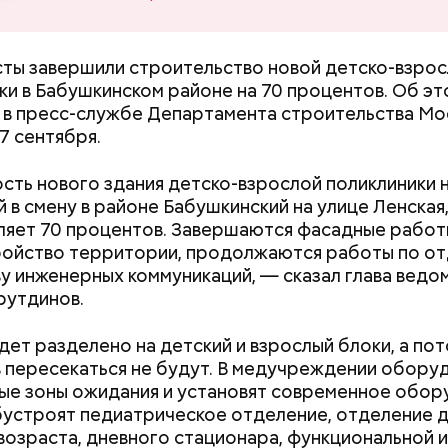
 в самом центре Красной площади. Более того, м
ляется одним из важных объектов, охраняемых Ю
ты завершили строительство новой детско-взро
ки в Бабушкинском районе на 70 процентов. Об эт
в пресс-службе Департамента строительства Мо
7 сентября.
сть нового здания детско-взрослой поликлиники 
 в смену в районе Бабушкинский на улице Ленская
вляет 70 процентов. Завершаются фасадные работ
ойство территории, продолжаются работы по от
у инженерных коммуникаций, — сказал глава ведо
рутдинов.
дет разделено на детский и взрослый блоки, а пот
ужасно раздражает, когда пассажиры смотрят вид
 пересекаться не будут. В медучреждении обору
узыку без наушников, — отметила Дарья, 24 года.
Как поменять батареи дома и
Как получить до
е зоны ожидания и установят современное обор
не получить штраф
рублей от госу
бустроят педиатрическое отделение, отделение д
трудной ситуац
возраста, дневного стационара, функциональной и
претендовать и