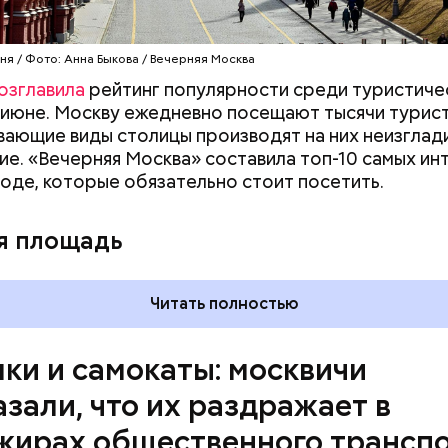
я очень раздражает, когда пытаешься выйти из ва
люди стоят прямо по центру в дверях. И приходитс
ня / Фото: Анна Быкова / Вечерняя Москва
а они не дают тебе пройти, что очень бестактно, —
озглавила
рейтинг популярности среди туристиче
ся Игорь, 55 лет.
 июне. Москву ежедневно посещают тысячи турист
ающие виды столицы производят на них неизгла
ие. «Вечерняя Москва» составила топ-10 самых и
роде, которые обязательно стоит посетить.
я площадь
Читать полностью
ки и самокаты: москвичи
азали, что их раздражает в
жирах общественного трансп