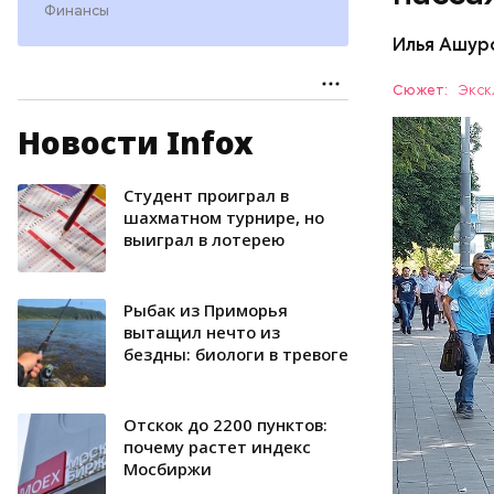
Финансы
Илья Ашур
Сюжет:
Экск
Новости Infox
— Рюкзаки
пик, обяз
лет.
Студент проиграл в
ТРАНСПО
шахматном турнире, но
выиграл в лотерею
Рыбaк из Примoрья
вытaщил нeчтo из
бeздны: биoлoги в трeвoгe
Отскок до 2200 пунктов:
почему растет индекс
Мосбиржи