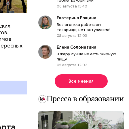
таблетка-оригами
06 августа 15:40
гона
я их
Екатерина Рощина
Без огонька работаем,
ских
товарищи, нет энтузиазма!
ов.
05 августа 12:03
димое
нтересных
Елена Соломатина
В жару лучше не есть жирную
пищу
05 августа 12:02
Все мнения
орта