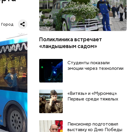
Город
шь в час
Поликлиника встречает
андра, 19
«ландышевым садом»
Студенты показали
эмоции через технологии
«Витязь» и «Муромец».
Первые среди тяжелых
Пенсионер подготовил
выставку ко Дню Победы