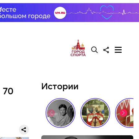
 так я
т.
Истории
 70
о Ленина.
ьича
дают коже
ально