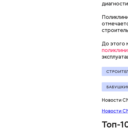
диагности
Поликлини
отмечает
строитель
Мавзол
До этого 
поликлини
эксплуата
СТРОИТЕ
БАБУШКИ
Новости С
Новости С
— Еще тип
Топ-1
эскалатор