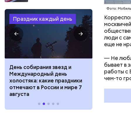
Фото: Мобиль
Корреспон
Праздник каждый день
москвичей
обществен
люди с са
еще не нр
— Не любл
бывает в 
День собирания звезд и
День шевеле
работы с 
Международный день
и Междунар
чем-то гр
холостяка: какие праздники
подкаблучни
отмечают в России и мире 7
праздники о
августа
и мире 6 авг