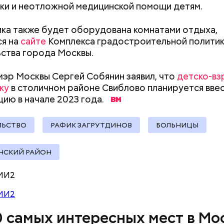
ки и неотложной медицинской помощи детям.
документы
ка также будет оборудована комнатами отдыха,
ся на
сайте
Комплекса градостроительной политик
ства города Москвы.
ей
мэр Москвы Сергей Собянин заявил, что
детско-в
ку
в столичном районе Свиблово планируется ввес
цию в начале 2023 года.
ЛЬСТВО
РАФИК ЗАГРУТДИНОВ
БОЛЬНИЦЫ
НСКИЙ РАЙОН
МИ2
МИ2
ичная ситуация, когда говорят: «Занимайте обе с
0 самых интересных мест в Мо
а». А никто не занимает! И из-за этого образуетс