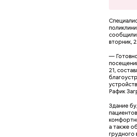
находится
Ленина яв
Специалис
поликлини
сообщили 
вторник, 2
— Готовно
посещений
21, соста
благоустр
устройств
Рафик Заг
Здание бу
— А меня 
пациентов
слушают м
комфортны
а также о
грудного 