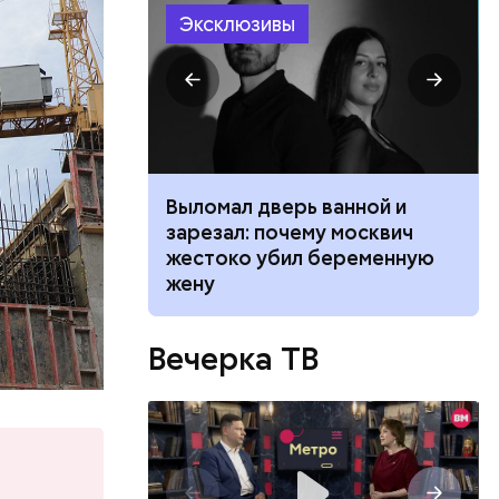
Эксклюзивы
ено
ником
Выломал дверь ванной и
 маникюра в
зарезал: почему москвич
026
жестоко убил беременную
о
жену
сумок
жешь — из-
Вечерка ТВ
а всем
ина. Он