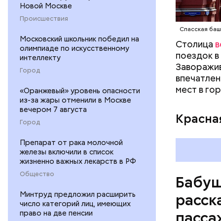
Новой Москве
— Вот мен
Происшествия
метро, а 
Спасская баш
Московский школьник победил на
толкать, 
Столица
в
олимпиаде по искусственному
пожаловал
поездок в
интеллекту
Заворажив
Город
впечатлен
мест в го
«Оранжевый» уровень опасности
из-за жары отменили в Москве
вечером 7 августа
Красна
Город
Препарат от рака молочной
железы включили в список
жизненно важных лекарств в РФ
Общество
Бабуш
Минтруд предложил расширить
расск
число категорий лиц, имеющих
право на две пенсии
пасса