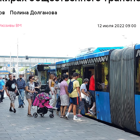
ов
Полина Долганова
люзивы ВМ
12 июля 2022 09:00
 большие прямо бесит, когда не снимают. Если еде
ательно тебя чем-нибудь заденут, — сказала Алекс
РТ
ПАССАЖИРЫ
МОСКВА