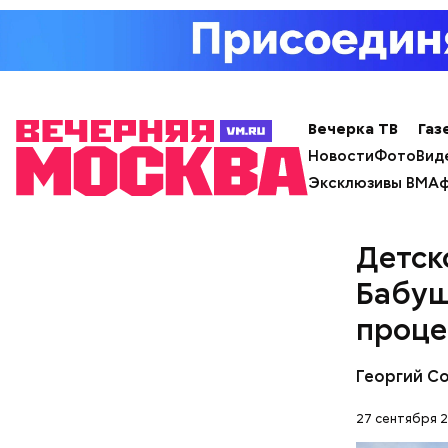
Вечерка ТВ
Газ
Новости
Фото
Вид
— В пассаж
Эксклюзивы ВМ
Аф
спокойный
Детск
Бабуш
проце
Внутри Ма
Георгий С
Он оформл
подсвечив
27 сентября 2
естествен
живым. Та