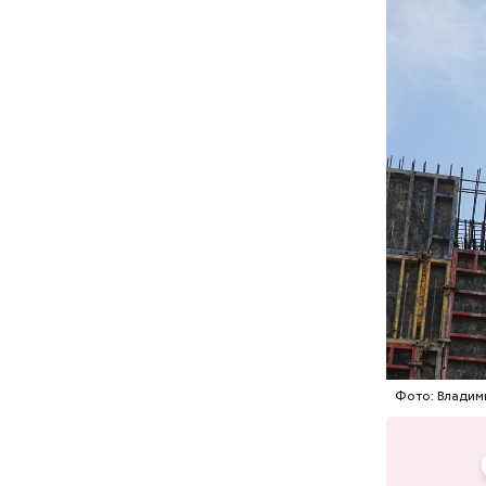
температу
фотографи
— Есть ба
опаздываю
ставят. А
за их дура
Фото: Владим
Мавзолей 
известног