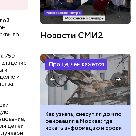
авзолей
НЕСКО.
слой
ом
Новости СМИ2
сквы во
на 750
, владение
Проще, чем кажется
ы и
делке и
мства
оки
ео или
дуют
 100 тысяч
Как узнать, снесут ли дом по
удование,
дарства при
реновации в Москве: где
ля детей
ии: кто может
искать информацию и сроки
 лучевой
 какие нужны