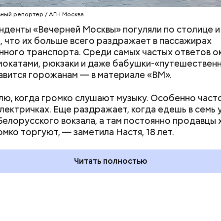
ный репортер / АГН Москва
денты «Вечерней Москвы» погуляли по столице и 
, что их больше всего раздражает в пассажирах
ного транспорта. Среди самых частых ответов о
мокатами, рюкзаки и даже бабушки-«путешественн
авится горожанам — в материале «ВМ».
ю, когда громко слушают музыку. Особенно част
электричках. Еще раздражает, когда едешь в семь 
ния пальцами ног
День разглядывания
Белорусского вокзала, а там постоянно продавцы 
одный день
горизонта и День пьяного
омко торгуют, — заметила Настя, 18 лет.
ка: какие
курсанта: какие праздники
тмечают в России
отмечают в России и мире 5
уста
августа
Читать полностью