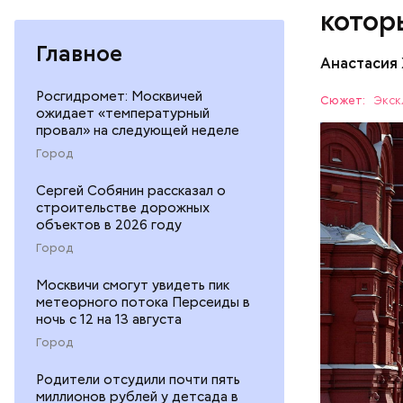
очередь. 
котор
эскалатор
Главное
Анастасия
Красная п
Росгидромет: Москвичей
Сюжет:
Экск
ожидает «температурный
столицы. 
провал» на следующей неделе
чтобы уви
ОТДЫХ
Город
Мавзолей.
России. С
Сергей Собянин рассказал о
году комп
строительстве дорожных
в состав 
объектов в 2026 году
Город
Москвичи смогут увидеть пик
метеорного потока Персеиды в
ночь с 12 на 13 августа
Город
Родители отсудили почти пять
миллионов рублей у детсада в