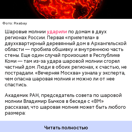
доходить до нескольких метров. Шаровая молния
проходит и через стекла, даже часто не оставляя
следов. Она как капля стекает, растекается. Может
УЧЕНЫЕ
МОЛНИИ
ПОГОДА
и в окно влезть, причем в двухметровое.
Фото: Pixabay
Сжимается, как воздушный шар, и проходит.
Шаровые молнии
ударили
по домам в двух
регионах России. Первая «прилетела» в
двухквартирный деревянный дом в Архангельской
По его словам, солдаты не знали о масштабах
области — пробила обшивку и внутреннюю часть
трагедии. Подобных аварий раньше не случалось.
стены. Еще один случай произошел в Республике
Поэтому он не испытывал страха.
Коми — там из-за удара шаровой молнии сгорел
частный дом. Люди в обоих регионах, к счастью, не
пострадали. «Вечерняя Москва» узнала у эксперта,
чем опасна шаровая молния и можно ли от нее
спастись.
Академик РАН, председатель совета по шаровой
молнии Владимир Бычков в беседе с «ВМ»
рассказал, что шаровая молния может быть любого
размера:
Читать полностью