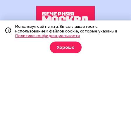
Используя сайт vm.ru, Вы соглашаетесь с
использованием файлов cookie, которые указаны в
Политике конфиденциальности
Издание создано при финансовой поддержке Департамента
средств массовой информации и рекламы города Москвы.
Хорошо
На сайте применяются рекомендательные технологии
(информационные технологии предоставления информации
на основе сбора, систематизации и анализа сведений,
относящихся к предпочтениям пользователей сети
«Интернет», находящихся на территории Российской
Федерации).
Сетевое издание "Вечерняя Москва" (18+) зарегистрировано
в Федеральной службе по надзору в сфере связи,
информационных технологий и массовых коммуникаций
(Роскомнадзор). Свидетельство о регистрации ЭЛ № ФС 77 -
90524 от 09.12.2025. Учредитель: АО "Редакция газеты
"Вечерняя Москва". Главный редактор
vm.ru
: Александр
Геннадьевич Глуходедов. Адрес редакции: 127015, г.Москва,
Бумажный пр-д, д. 14, стр. 2. Телефон:
+7(499)557-04-24
. Адрес
эл.почты:
edit@vm.ru
. Почта для связи с редакцией сайта:
news@vm.ru
.