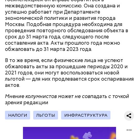
По его словам, молния может распасться, улететь
секретарь партийной организации сжалился и
межведомственную комиссию. Она создана и
или просто погаснуть. Однако есть риск, что она
выделил нам цветной телевизор. И мы вечером
«Новым рекордам — быть»: как
успешно работает при Департаменте
может и взорваться.
активность Эль-Ниньо может
смогли посмотреть матч, — вспоминает он.
экономической политики и развития города
отразиться на предстоящем лете
Москвы. Подобная процедура необходима для
в России
проведения повторного обследования объекта в
срок до 31 марта года, следующего после
составления акта. Акты прошлого года можно
обжаловать до 31 марта 2023 года.
В то же время, если физические лица не успеют
обжаловать акты за прошедшие периоды 2020 и
Поляков предупредил: не стоит собирать грибы у
2021 годов, они могут воспользоваться новой
обочин дорог или рядом с промышленными
Одним из запоминающихся событий того периода
льготой — для них продлевается срок оспаривания
предприятиями, так как они могут накапливать в
для Макеева стал футбольный матч между
актов.
себе токсические вещества.
киевским «Динамо» и мадридским «Атлетико»,
который состоялся 3 мая в Киеве. Полк Макеева жил
Мнение колумнистов может не совпадать с точкой
в палатках в лесу около Варовичей, в 12 километрах
зрения
редакции
от Припяти. А солдатам очень хотелось увидеть
трансляцию матча. Макеев поехал к секретарю
НАЛОГИ
ЛЬГОТЫ
ИНФРАСТРУКТУРА
— Может пробить заряд на человека. Нужно вести
партийной организации колхоза и попросил
себя очень осторожно, будто увидели дикого
одолжить телевизор.
зверя, затаиться, — добавил академик.