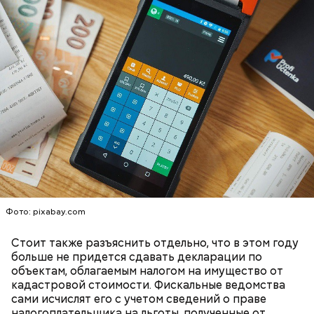
— Встречался с теми, кто уехал раньше, так как
раньше прибывал на место. Было большое чувство
Опасные виды грибов хорошо маскируются под
радости от встречи с однополчанами, — говорит
съедобные, поэтому неопытным людям очень
он.
Однако если молния все же взорвется, то это
сложно
распознать ложный гриб
. Как отличить
может привести к тому, что человек получит ожоги
съедобные грибы от ядовитых — в материале «ВМ».
или загорится помещение, предупредил эксперт.
Фото: pixabay.com
Стоит также разъяснить отдельно, что в этом году
больше не придется сдавать декларации по
объектам, облагаемым налогом на имущество от
кадастровой стоимости. Фискальные ведомства
сами исчислят его с учетом сведений о праве
А в лесах Шатурского округа Московской области
налогоплательщика на льготы, полученные от