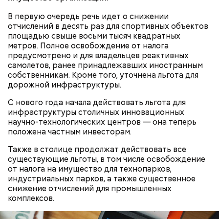
молний не редкость и в Москве.
В первую очередь речь идет о снижении
отчислений в десять раз для спортивных объектов
площадью свыше восьми тысяч квадратных
метров. Полное освобождение от налога
предусмотрено и для владельцев реактивных
самолетов, ранее принадлежавших иностранным
собственникам. Кроме того, уточнена льгота для
дорожной инфраструктуры.
С нового года начала действовать льгота для
инфраструктуры столичных инновационных
научно-технологических центров — она теперь
Макеев ежегодно встречается с коллегами по
положена частным инвесторам.
ликвидации аварии на Чернобыльской АЭС. По его
Также в столице продолжат действовать все
словам, «старая дружба не ржавеет». При встречах
— Бояться шаровых молний не надо, важно
существующие льготы, в том числе освобождение
ликвидаторы в основном разговаривают о личном,
сохранять спокойствие. Обычная молния — это
от налога на имущество для технопарков,
о том, как дела, что нового произошло за год.
серьезно, особенно если находитесь в воде, около
индустриальных парков, а также существенное
высоких зданий и предметов, около деревьев, —
снижение отчислений для промышленных
отметил ученый.
комплексов.