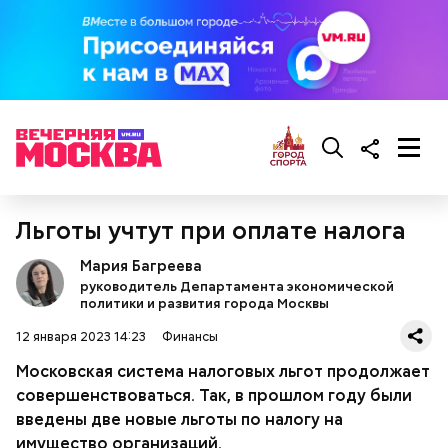
По словам Макеева, авария на АЭС научила мир
— Особенно с мая по август. Столкнуться с
многому. Важно помнить, что мир очень хрупкий,
явлением можно и осенью, но вероятность уже
нужно его беречь.
ниже. Август — основное время. Оно совпадает с
максимальной активностью гроз: конец июля —
начало августа, — добавил Бычков.
Льготы учтут при оплате налога
Мария Багреева
руководитель Департамента экономической
политики и развития города Москвы
12 января 2023 14:23
Финансы
Московская система налоговых льгот продолжает
— Каждый год 26 апреля ездим на Митинское
совершенствоваться. Так, в прошлом году были
кладбище. Для нас это важная дата. Потом
введены две новые льготы по налогу на
собираемся где-нибудь за столом и говорим о
Он также рассказал, что появление шаровых
личном, не о катастрофе, — добавляет он.
имущество организаций.