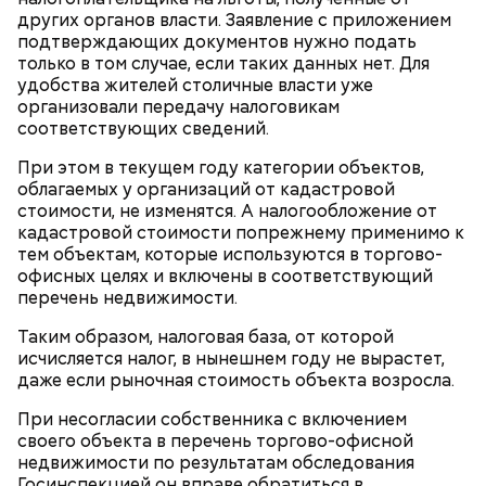
грибники все чаще стали находить мутинус
других органов власти. Заявление с приложением
Равенеля. Это гриб, который также известен как
подтверждающих документов нужно подать
сморчок вонючий или веселка вонючая. Мутинус
только в том случае, если таких данных нет. Для
Равенеля завезли в Евразию из Северной Америки,
удобства жителей столичные власти уже
— Заранее предсказать, как объект себя поведет,
и в последние годы он стал все чаще встречаться в
Вернулся Макеев в Киев в ночь с 3 на 4 мая. По его
организовали передачу налоговикам
невозможно. Если допустить резкое движение,
средней полосе России.
Не опасен ли он и можно
словам, ему казалось, что он вернулся домой с
соответствующих сведений.
поток воздуха может увлечь шар за человеком, и
ли собирать
обычные грибы, которые растут
фронта с победой.
тот будет следовать за ним до тех пор, пока не
рядом, «Вечерней Москве» рассказал эксперт по
При этом в текущем году категории объектов,
угаснет, — объяснил Бычков. — Но чаще всего они
грибам Дмитрий Тихомиров.
облагаемых у организаций от кадастровой
не взрываются. Это редкий случай. Обычно энергия
стоимости, не изменятся. А налогообложение от
у них кончается и они затухают.
кадастровой стоимости попрежнему применимо к
тем объектам, которые используются в торгово-
офисных целях и включены в соответствующий
перечень недвижимости.
Таким образом, налоговая база, от которой
— Лисички можно употреблять в различном виде:
исчисляется налог, в нынешнем году не вырастет,
жареном, вареном, тушеном, сушеном и соленом.
Вернет молодость и снизит
даже если рыночная стоимость объекта возросла.
Однако с точки зрения пользы лучше отдать
воспаление: диетолог Писарева
предпочтение маринованным, соленым и тушеным
рассказала о пользе черники
При несогласии собственника с включением
вариациям, — посоветовал эндокринолог.
своего объекта в перечень торгово-офисной
недвижимости по результатам обследования
— Электричества нет. Но есть электростанция. И
Госинспекцией он вправе обратиться в