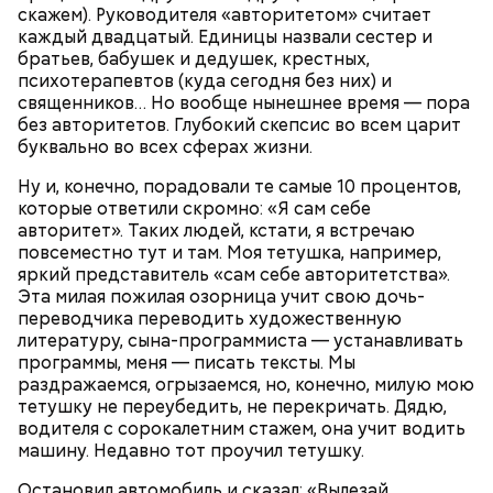
скажем). Руководителя «авторитетом» считает
каждый двадцатый. Единицы назвали сестер и
братьев, бабушек и дедушек, крестных,
психотерапевтов (куда сегодня без них) и
священников… Но вообще нынешнее время — пора
без авторитетов. Глубокий скепсис во всем царит
буквально во всех сферах жизни.
Ну и, конечно, порадовали те самые 10 процентов,
которые ответили скромно: «Я сам себе
авторитет». Таких людей, кстати, я встречаю
повсеместно тут и там. Моя тетушка, например,
яркий представитель «сам себе авторитетства».
Эта милая пожилая озорница учит свою дочь-
переводчика переводить художественную
литературу, сына-программиста — устанавливать
программы, меня — писать тексты. Мы
Однако диетолог предупредила: не для всех дыня
Вовсю идет и сезон черешни. «Вечерняя Москва»
раздражаемся, огрызаемся, но, конечно, милую мою
может быть полезна. В первую очередь ее стоит
узнала у врача — эндокринолога-диетолога
тетушку не переубедить, не перекричать. Дядю,
есть с осторожностью людям:
Натальи Лазуренко,
как правильно есть эту ягоду
с
водителя с сорокалетним стажем, она учит водить
пользой для здоровья.
машину. Недавно тот проучил тетушку.
Остановил автомобиль и сказал: «Вылезай,