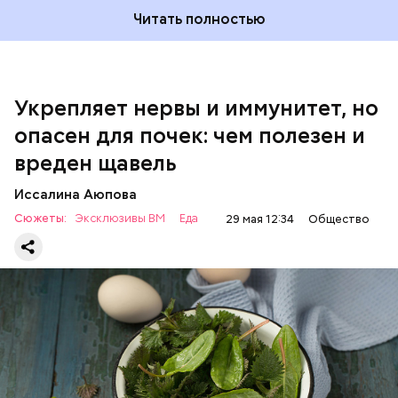
Читать полностью
Укрепляет нервы и иммунитет, но
опасен для почек: чем полезен и
— Если человек уже болеет мочекаменной
вреден щавель
болезнью, щавель ему не рекомендуется. При
артрите, гастрите, холецистите, синдроме
Иссалина Аюпова
раздраженного кишечника, язвах и панкреатите
Сюжеты:
Эксклюзивы ВМ
Еда
29 мая 12:34
Общество
продукт тоже лучше исключить из рациона, —
предупредила врач. — Он может привести к
повышению кислотности желудка и раздражать
слизистые оболочки.