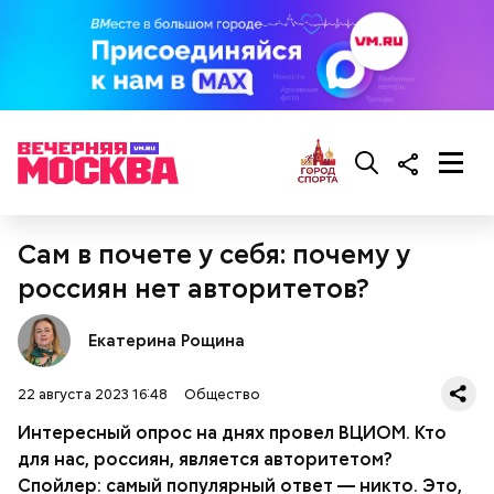
беременным, кормящим женщинам;
Сам в почете у себя: почему у
людям с ослабленной иммунной системой;
россиян нет авторитетов?
пожилым;
детям.
Екатерина Рощина
22 августа 2023 16:48
Общество
Интересный опрос на днях провел ВЦИОМ. Кто
для нас, россиян, является авторитетом?
Спойлер: самый популярный ответ — никто. Это,