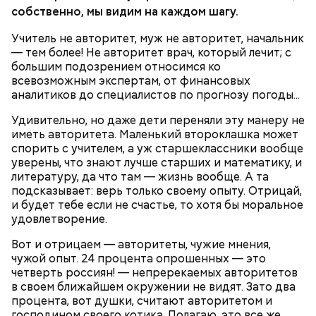
собственно, мы видим на каждом шагу.
Учитель не авторитет, муж не авторитет, начальник
— тем более! Не авторитет врач, который лечит; с
большим подозрением относимся ко
всевозможным экспертам, от финансовых
аналитиков до специалистов по прогнозу погоды...
Удивительно, но даже дети переняли эту манеру не
Ранние плоды, по словам врача, лучше не есть:
иметь авторитета. Маленький второклашка может
спорить с учителем, а уж старшеклассники вообще
Терапевт Кондрахин назвал
Чистит сосуды и защищает от
уверены, что знают лучше старших и математику, и
продукты и напитки, которые
рака: чем полезен кресс-салат
литературу, да что там — жизнь вообще. А та
выводят токсины из организма
подсказывает: верь только своему опыту. Отрицай,
и будет тебе если не счастье, то хотя бы моральное
удовлетворение.
Вот и отрицаем — авторитеты, чужие мнения,
чужой опыт. 24 процента опрошенных — это
четверть россиян! — непререкаемых авторитетов
в своем ближайшем окружении не видят. Зато два
процента, вот душки, считают авторитетом и
господином своего котика. Полагаю, это все же