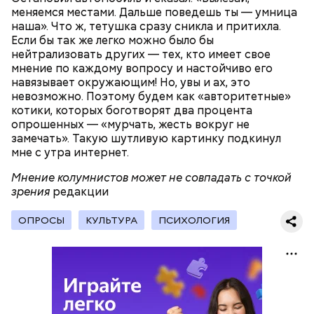
меняемся местами. Дальше поведешь ты — умница
наша». Что ж, тетушка сразу сникла и притихла.
Если бы так же легко можно было бы
нейтрализовать других — тех, кто имеет свое
мнение по каждому вопросу и настойчиво его
навязывает окружающим! Но, увы и ах, это
невозможно. Поэтому будем как «авторитетные»
котики, которых боготворят два процента
— Наиболее распространенные борщ, щи, котлеты,
опрошенных — «мурчать, жесть вокруг не
салаты, лаваш с творогом и сыром, пироги, омлет,
замечать». Такую шутливую картинку подкинул
запеканка. Щавеля там везде используется
мне с утра интернет.
немного, поэтому никакого вреда от него не будет.
Чем разнообразнее рацион питания человека, тем
Мнение колумнистов может не совпадать с точкой
лучше. Потому что это исключает вероятность
зрения
редакции
возникновения дефицитов микроэлементов, —
Фото: Shutterstock
заверил специалист.
ОПРОСЫ
КУЛЬТУРА
ПСИХОЛОГИЯ
Вред дыни