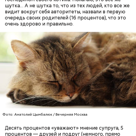
шутка… А не шутка то, что из тех людей, кто все же
— В дыне содержится много сахара, который
видит вокруг себя авторитеты, назвали в первую
представлен фруктозой. С одной стороны — это
очередь своих родителей (16 процентов), что это
хорошо, потому что дает энергию. Но важно
очень здорово и правильно.
помнить, что сладкими дынями не нужно сильно
увлекаться, так же как и арбузами, людям с
сахарным диабетом и лишним весом, —
подчеркнула доктор.
Фото: Анатолий Цымбалюк / Вечерняя Москва
с сахарным диабетом;
Десять процентов «уважают» мнение супруга, 5
лишним весом.
процентов — друзей и подруг (немного, прямо