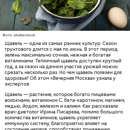
Опасность же щавеля состоит в том, что он
содержит большое количество щавелевой кислоты,
которая может способствовать образованию
Фото: shutterstock
камней в почках, объяснила диетолог.
Щавель — одна из самых ранних культур. Сезон
ЗДОРОВЬЕ
ВРАЧИ
РАСТЕНИЯ
грунтового длится с мая по июнь. В этот период
ПРОДУКТЫ
зелень максимально сочная, нежная и богатая
витаминами. Тепличный щавель доступен круглый
год, а за сезон на дачном участке урожай можно
срезать несколько раз. Но чем щавель полезен для
здоровья? Об этом «Вечерняя Москва» узнала у
экспертов.
Щавель — растение, которое богато пищевыми
волокнами, витамином С, бета-каротином, магнием,
медью, йодом, железом и калием. Как рассказала
врач-диетолог Ирина Писарева, помимо большого
количества витаминов, щавель укрепляет
иммунную систему, благоприятно влияет на
состояние нервов, способствует понижению