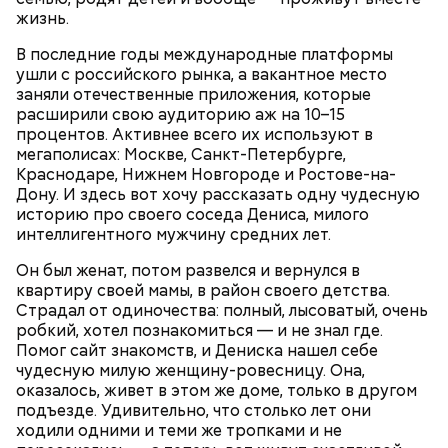
продукты и напитки, которые
рака: чем полезен кресс-салат
жизнь.
выводят токсины из организма
В последние годы международные платформы
ушли с российского рынка, а вакантное место
заняли отечественные приложения, которые
расширили свою аудиторию аж на 10–15
процентов. Активнее всего их используют в
Спагетти из кабачков
мегаполисах: Москве, Санкт-Петербурге,
Краснодаре, Нижнем Новгороде и Ростове-на-
Дону. И здесь вот хочу рассказать одну чудесную
историю про своего соседа Дениса, милого
интеллигентного мужчину средних лет.
— В дыне содержится много сахара, который
представлен фруктозой. С одной стороны — это
Он был женат, потом развелся и вернулся в
хорошо, потому что дает энергию. Но важно
квартиру своей мамы, в район своего детства.
помнить, что сладкими дынями не нужно сильно
Страдал от одиночества: полный, лысоватый, очень
увлекаться, так же как и арбузами, людям с
робкий, хотел познакомиться — и не знал где.
сахарным диабетом и лишним весом, —
Помог сайт знакомств, и Дениска нашел себе
подчеркнула доктор.
чудесную милую женщину-ровесницу. Она,
оказалось, живет в этом же доме, только в другом
подъезде. Удивительно, что столько лет они
ходили одними и теми же тропками и не