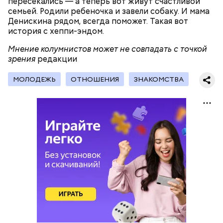
пересекались — а теперь вот живут счастливой
семьей. Родили ребеночка и завели собаку. И мама
— Кабачки, порезанные кубиками, нужно легко
Денискина рядом, всегда поможет. Такая вот
обжарить на сковороде. К ним добавляются зелень
история с хеппи-эндом.
петрушки, чеснок, соль и оливковое масло.
Получается очень вкусно, — поделился рецептом
Мнение колумнистов может не совпадать с точкой
Копылов.
зрения
редакции
МОЛОДЕЖЬ
ОТНОШЕНИЯ
ЗНАКОМСТВА
с сахарным диабетом;
лишним весом.
кабачок;
петрушка;
чеснок;
оливковое масло;
соль.