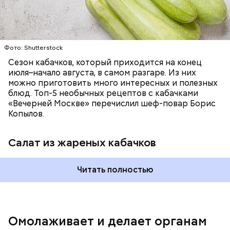
Фото: Shutterstock
Фото: Shutterstock
Сезон кабачков, который приходится на конец
июля–начало августа, в самом разгаре. Из них
можно приготовить много интересных и полезных
блюд. Топ-5 необычных рецептов с кабачками
«Вечерней Москве» перечислил шеф-повар Борис
Вред дыни
Копылов.
Салат из жареных кабачков
Читать полностью
кремний — укрепляет кости, зубы, волосы и
ногти и оказывает омолаживающее действие;
витамин С — работает как антиоксидант,
иммуномодулятор, помогает выработке
соединительной ткани, улучшает тургор кожи;
Омолаживает и делает органам
клетчатка — достаточно нежная и забирает