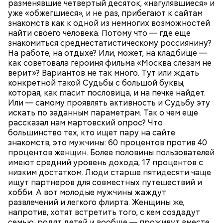
разменявшие четвертый десяток, «нагулявшиеся» и
людям с ослабленной иммунной системой;
уже «обжегшиеся», и не раз, прибегают к сайтам
пожилым;
знакомств как к одной из немногих возможностей
детям.
найти своего человека. Потому что — где еще
знакомиться среднестатистическому россиянину?
На работе, на отдыхе? Или, может, на кладбище —
как советовала героиня фильма «Москва слезам не
верит»? Вариантов не так много. Тут или ждать
конкретной такой Судьбы с большой буквы,
которая, как гласит пословица, и на печке найдет.
Ингредиенты:
Или — самому проявлять активность и Судьбу эту
искать по заданным параметрам. Так о чем еще
рассказал нам мартовский опрос? Что
большинство тех, кто ищет пару на сайте
знакомств, это мужчины: 60 процентов против 40
процентов женщин. Более половины пользователей
имеют средний уровень дохода, 17 процентов с
низким достатком. Люди старше пятидесяти чаще
ищут партнеров для совместных путешествий и
хобби. А вот молодые мужчины жаждут
Ранние плоды, по словам врача, лучше не есть:
развлечений и легкого флирта. Женщины же,
напротив, хотят встретить того, с кем создадут
Терапевт Кондрахин назвал
Чистит сосуды и защищает от
семью, родят детей и вообще — проживут вместе