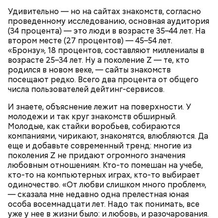
Удивительно — но на сайтах знакомств, согласно
Противень ставится в духовку, разогретую до 180–
проведенному исследованию, основная аудитория
190 градусов. Спагетти из кабачка нужно запекать
(34 процента) — это люди в возрасте 35–44 лет. На
25–30 минут.
втором месте (27 процентов) — 45–54 лет.
«Бронзу», 18 процентов, составляют миллениалы в
возрасте 25–34 лет. Ну а поколение Z — те, кто
родился в новом веке, — сайты знакомств
посещают редко. Всего два процента от общего
числа пользователей дейтинг-сервисов.
Также не нужно есть дыню до корки, потому что
именно там скапливаются нитраты. И важно
И знаете, объяснение лежит на поверхности. У
тщательно ее мыть, чтобы не отравиться, добавила
молодежи и так круг знакомств обширный.
собеседница «ВМ».
Молодые, как стайки воробьев, собираются
компаниями, чирикают, знакомятся, влюбляются. Да
еще и добавьте современный тренд: многие из
поколения Z не придают огромного значения
— Кабачки нужно натереть длинными слайсами
любовным отношениям. Кто-то помешан на учебе,
(это можно сделать на специальной терке),
кто-то на компьютерных играх, кто-то выбирает
похожими на спагетти, и уложить в противень.
одиночество. «От любви слишком много проблем»,
Дальше нужно добавить немного растительного
— сказала мне недавно одна прелестная юная
масла, соль, а сверху бросить хаотично
особа восемнадцати лет. Надо так понимать, все
порезанную брынзу. Затем добавляются помидоры
уже у нее в жизни было: и любовь, и разочарования.
черри или грунтовые, — рассказал шеф-повар.