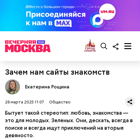
Кабачки, тушеные с курицей
Эндокринолог Куликова
Фото: Shutterstock
Уберут отеки и улучшат зрение:
Как приготовить домашний
объяснила, в чем заключается
диетолог Соломатина рассказала
майонез: три простых рецепта
польза сезонных овощей и
о пользе кабачков
фруктов
Зачем нам сайты знакомств
Екатерина Рощина
Как выбрать дыню
26 марта 2025 11:07
Общество
Бытует такой стереотип: любовь, знакомства —
это для молодых. Зеленых. Они, дескать, всегда в
поиске и всегда ищут приключений на вторые
девяносто.