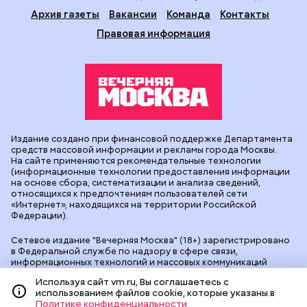
Архив газеты
Вакансии
Команда
Контакты
Правовая информация
Издание создано при финансовой поддержке Департамента
средств массовой информации и рекламы города Москвы.
На сайте применяются рекомендательные технологии
(информационные технологии предоставления информации
на основе сбора, систематизации и анализа сведений,
относящихся к предпочтениям пользователей сети
«Интернет», находящихся на территории Российской
Федерации).
Сетевое издание "Вечерняя Москва" (18+) зарегистрировано
в Федеральной службе по надзору в сфере связи,
информационных технологий и массовых коммуникаций
(Роскомнадзор). Свидетельство о регистрации ЭЛ № ФС 77 -
Используя сайт vm.ru, Вы соглашаетесь с
90524 от 09.12.2025. Учредитель: АО "Редакция газеты
использованием файлов cookie, которые указаны в
"Вечерняя Москва". Главный редактор
vm.ru
: Александр
Политике конфиденциальности
Геннадьевич Глуходедов. Адрес редакции: 127015, г.Москва,