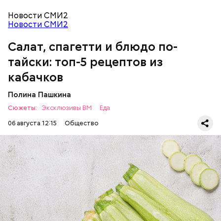
Новости СМИ2
Новости СМИ2
Салат, спагетти и блюдо по-
Однако диетолог предупредила: не для всех дыня
тайски: топ-5 рецептов из
может быть полезна. В первую очередь ее стоит
есть с осторожностью людям:
кабачков
Полина Пашкина
Сюжеты:
Эксклюзивы ВМ
Еда
06 августа 12:15
Общество
Ингредиенты:
ЕДА
ОВОЩИ
РЕЦЕПТЫ