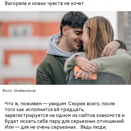
Выгорела и новых чувств не хочет.
— Там может содержаться огромное количество
нитратов, которое вызовет головокружение,
гипоксию и ухудшение физического состояния, —
предостерегла Соломатина.
кабачок;
брынза;
растительное масло;
помидоры черри либо грунтовые.
Фото: Shutterstock
Что ж, поживем — увидим. Скорее всего, после
того как исполнится ей тридцать,
зарегистрируется на одном из сайтов знакомств и
будет искать себе пару для серьезных отношений.
Или — для не очень серьезных… Ведь люди,
беременным, кормящим женщинам;