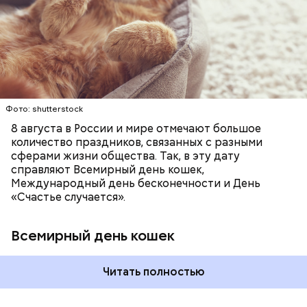
любимое лакомство или новую игрушку. В
Ингредиенты:
ПРАЗДНИКИ
ЖИВОТНЫЕ
МАТЕМАТИКА
В Международный день холостяка все мужчины
некоторых странах в эту дату открываются
КОШКИ
ПСИХОЛОГИЯ
без пары видятся со своими друзьями, устраивают
специальные парки для выгуливания котов,
вечеринки, играют в видеоигры и проводят время,
кошачьи магазины и другие заведения.
наслаждаясь свободой и независимостью, пока
это возможно, ведь может быть и так, что через год
они уже не будут холостяками.
Фото: shutterstock
8 августа в России и мире отмечают большое
количество праздников, связанных с разными
сферами жизни общества. Так, в эту дату
справляют Всемирный день кошек,
Международный день бесконечности и День
«Счастье случается».
Всемирный день кошек
Читать полностью
Спагетти из кабачков
Международный день холостяка