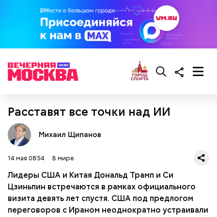
кабачок;
лук;
растительное масло;
соль, перец по вкусу;
свежий базилик;
сливки жирностью 20 процентов.
Расставят все точки над ИИ
Михаил Щипанов
14 мая 08:54
В мире
Лидеры США и Китая Дональд Трамп и Си
Цзиньпин встречаются в рамках официального
визита девять лет спустя. США под предлогом
Ингредиенты:
переговоров с Ираном неоднократно устраивали