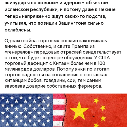
авиаудары по военным и ядерным объектам
исламской республики, и потому даже в Пекине
теперь напряженно ждут каких-то подстав,
учитывая, что позиции Вашингтона сильно
ослаблены.
Однако война торговых пошлин закончилась
вничью. Собственно, и свита Трампа из
«генералов» передовых отраслей свидетельствует
о том, что будет в центре обсуждения. У США
торговый дефицит с Китаем более чем в 100
миллиардов долларов. Потому янки по итогам
торгов надеются на соглашение о поставках
китайцам бобов, говядины, сои, тем самым
завоевав доверие собственных фермеров.
День «Счастье случается» был инициирован
Тайным обществом счастливых людей, чтобы
Кабачки, тушеные с курицей
напомнить людям, что счастье на самом деле
кроется в мелочах. Отпраздновать этот день
Эндокринолог Куликова
Уберут отеки и улучшат зрение:
Как приготовить домашний
объяснила, в чем заключается
можно, поделившись с другими людьми
диетолог Соломатина рассказала
майонез: три простых рецепта
польза сезонных овощей и