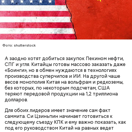
счастливыми моментами из своей жизни.
о пользе кабачков
фруктов
Фото: shutterstock
А заодно хотят добиться закупок Пекином нефти,
СПГ и угля. Китайцы готовы массово заказать даже
«Боинги», но в обмен нуждаются в технологиях
производства суперчипов и ИИ. На другой чаше
весов монополия Китая на вольфрам и редкоземы,
без которых, по некоторым подсчетам, США
День «Счастье случается»
Противень ставится в духовку, разогретую до 180–
теряют передовой продукции на 1,2 триллиона
190 градусов. Спагетти из кабачка нужно запекать
долларов.
25–30 минут.
Для обоих лидеров имеет значение сам факт
саммита. Си Цзиньпин начинает готовиться к
следующему съезду КПК и ему важно показать, как
под его руководством Китай на равных ведет