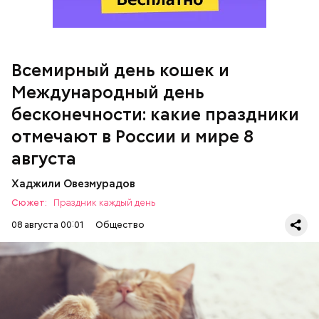
кабачок;
брынза;
растительное масло;
Всемирный день кошек и
Международный день бесконечности
помидоры черри либо грунтовые.
Международный день
бесконечности: какие праздники
День малины со сливками
отмечают в России и мире 8
августа
Хаджили Овезмурадов
Сюжет:
Праздник каждый день
08 августа 00:01
Общество
Инициатором Всемирного дня кошек в 2002 году
стал международный фонд Animal Welfare. В этот
праздник котам демонстрируют свою любовь и
почитание. Можно купить своему питомцу его