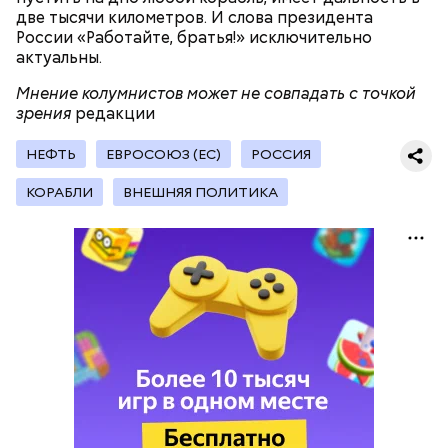
две тысячи километров. И слова президента
России «Работайте, братья!» исключительно
актуальны.
— Кабачки, порезанные кубиками, нужно легко
обжарить на сковороде. К ним добавляются зелень
Мнение колумнистов может не совпадать с точкой
петрушки, чеснок, соль и оливковое масло.
зрения
редакции
Получается очень вкусно, — поделился рецептом
Копылов.
НЕФТЬ
ЕВРОСОЮЗ (ЕС)
РОССИЯ
КОРАБЛИ
ВНЕШНЯЯ ПОЛИТИКА
с сахарным диабетом;
лишним весом.
кабачок;
петрушка;
чеснок;
оливковое масло;