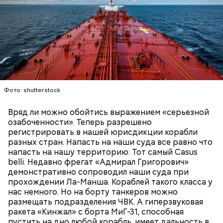
Терапевт Кондрахин назвал
Чистит сосуды и защищает от
продукты и напитки, которые
рака: чем полезен кресс-салат
выводят токсины из организма
Спагетти из кабачков
Фото: shutterstock
Вряд ли можно обойтись выражением «серьезной
озабоченности». Теперь разрешено
регистрировать в нашей юрисдикции корабли
— В дыне содержится много сахара, который
разных стран. Напасть на наши суда все равно что
представлен фруктозой. С одной стороны — это
напасть на нашу территорию. Тот самый Саsus
хорошо, потому что дает энергию. Но важно
belli. Недавно фрегат «Адмирал Григорович»
помнить, что сладкими дынями не нужно сильно
демонстративно сопроводил наши суда при
увлекаться, так же как и арбузами, людям с
прохождении Ла-Манша. Кораблей такого класса у
сахарным диабетом и лишним весом, —
нас немного. Но на борту танкеров можно
подчеркнула доктор.
размещать подразделения ЧВК. А гиперзвуковая
ракета «Кинжал» с борта МиГ-31, способная
пустить на дно любой корабль, имеет дальность в