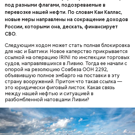
под разными флагами, подозреваемые в
беременным, кормящим женщинам;
перевозке нашей нефти. По словам Каи Каллас,
людям с ослабленной иммунной системой;
пожилым;
новые меры направлены на сокращение доходов
детям.
России, которыми она, дескать, финансирует
СВО.
Следующим ходом может стать полная блокировка
для нас и Балтики. Новое каперство прикрывается
ссылкой на операцию IRINI по инспекции торговых
судов, направлявшихся в Ливию. Тогда ее начали с
Ингредиенты:
опорой на резолюцию Совбеза ООН 2292,
объявившую полное эмбарго на поставки в эту
страну вооружений. Притом что такая ссылка —
это юридически фиговый листок. Какая связь
между нашей нефтью и ситуацией в
разбомбленной натовцами Ливии?
Ранние плоды, по словам врача, лучше не есть: