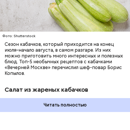
немного, поэтому никакого вреда от него не будет.
Чем разнообразнее рацион питания человека, тем
лучше. Потому что это исключает вероятность
возникновения дефицитов микроэлементов, —
заверил специалист.
Фото: Shutterstock
Фото: Shutterstock
Сезон кабачков, который приходится на конец
июля–начало августа, в самом разгаре. Из них
можно приготовить много интересных и полезных
блюд. Топ-5 необычных рецептов с кабачками
«Вечерней Москве» перечислил шеф-повар Борис
Вред дыни
Копылов.
Салат из жареных кабачков
А врач-эндокринолог Алексей Калинчев рассказал,
что существует множество блюд, где используют
растение.
Читать полностью
кремний — укрепляет кости, зубы, волосы и
ногти и оказывает омолаживающее действие;
витамин С — работает как антиоксидант,
иммуномодулятор, помогает выработке