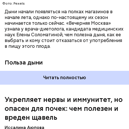
Фото: Pexels
поддерживает сердечно-сосудистую
систему и предотвращает скачки давления;
Дыни начали появляться на полках магазинов в
магний — помогает калию и не дает сосудам
начале лета, однако по-настоящему их сезон
спазмироваться.
начинается только сейчас. «Вечерняя Москва»
узнала у врача-диетолога, кандидата медицинских
наук Елены Соломатиной, чем полезна дыня, как ее
По мнению специалиста, здоровому человеку
выбрать и кому стоит отказаться от употребления
достаточно включать щавель в рацион несколько
в пищу этого плода.
раз в месяц. В небольших количествах в свежем
виде или припущенном на сковороде.
Польза дыни
Читать полностью
Укрепляет нервы и иммунитет, но
опасен для почек: чем полезен и
— Если человек уже болеет мочекаменной
вреден щавель
болезнью, щавель ему не рекомендуется. При
артрите, гастрите, холецистите, синдроме
Иссалина Аюпова