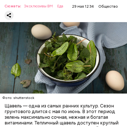
раздраженного кишечника, язвах и панкреатите
Сюжеты:
Эксклюзивы ВМ
Еда
29 мая 12:34
Общество
продукт тоже лучше исключить из рациона, —
предупредила врач. — Он может привести к
повышению кислотности желудка и раздражать
слизистые оболочки.
Опасность же щавеля состоит в том, что он
содержит большое количество щавелевой кислоты,
которая может способствовать образованию
Фото: shutterstock
камней в почках, объяснила диетолог.
Щавель — одна из самых ранних культур. Сезон
ЗДОРОВЬЕ
ВРАЧИ
РАСТЕНИЯ
грунтового длится с мая по июнь. В этот период
ПРОДУКТЫ
зелень максимально сочная, нежная и богатая
витаминами. Тепличный щавель доступен круглый