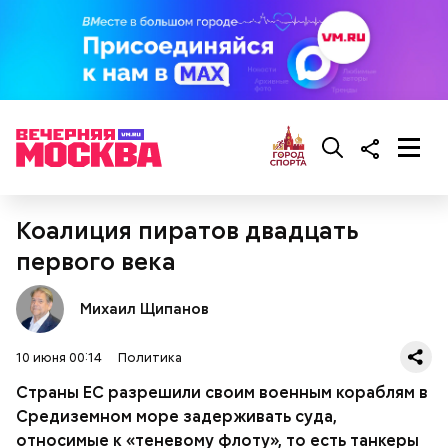
порезанную брынзу. Затем добавляются помидоры
черри или грунтовые, — рассказал шеф-повар.
— Там может содержаться огромное количество
нитратов, которое вызовет головокружение,
гипоксию и ухудшение физического состояния, —
предостерегла Соломатина.
Коалиция пиратов двадцать
кабачок;
первого века
брынза;
растительное масло;
Михаил Щипанов
помидоры черри либо грунтовые.
10 июня 00:14
Политика
Страны ЕС разрешили своим военным кораблям в
Средиземном море задерживать суда,
относимые к «теневому флоту», то есть танкеры