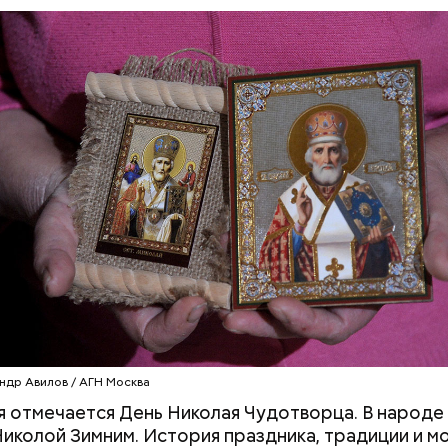
клажанов;
омидоров;
оркови;
пината;
алата лиственного;
епчатого лука;
ки;
астительного масла;
петрушки и укропа.
ндр Авилов / АГН Москва
я отмечается День Николая Чудотворца. В народе 
иколой Зимним. История праздника, традиции и м