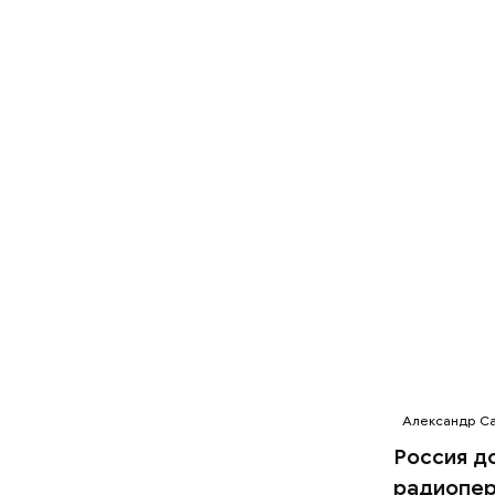
вареный к
заправкой
сельдерея
За свою з
Божию.
Александр Са
Россия д
радиопер