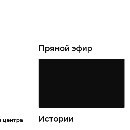
й
и
.
Прямой эфир
во славу
Истории
е центра