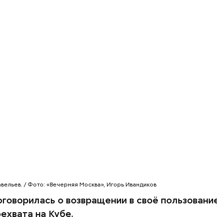
артофель. Продукты перемешать, полить салатно
, выложить в салатник горкой и украсить веточкам
, кусочками свежих помидоров и ломтиками яблок
емную жизнь он совершил множество добрых дел 
вельев. / Фото: «Вечерняя Москва», Игорь Ивандиков
оговорилась о возвращении в своё пользовани
ехвата на Кубе.