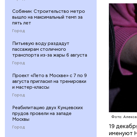
ЦЕРКОВЬ
Собянин: Строительство метро
вышло на максимальный темп за
пять лет
Город
Питьевую воду раздадут
пассажирам столичного
транспорта из-за жары 6 августа
1 кг ба
600 г п
Город
300 г м
Проект «Лето в Москве» с 7 по 9
200 г ш
августа пригласил на тренировки
100 г с
и мастер-классы
200 г р
Город
100 г му
100 г р
Реабилитацию двух Кунцевских
зелень 
прудов провели на западе
Фото: Алекса
Москвы
19 декабр
Город
именуют Н