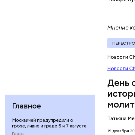
стал епис
христианс
языческих
лучше люб
Мнение ко
воскрешал
ПЕРЕСТР
Новости С
Новости С
Баклажаны
посыпать 
День 
мелко наш
к ним наши
истор
петрушки,
молит
10-15 мин
Главное
лимонной 
Перенесемс
тушить в 
Татьяна М
Москвичей предупредили о
очень тру
виде.
грозе, ливне и граде 6 и 7 августа
мучительн
19 декабря 20
ПРАВОСЛ
Город