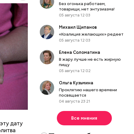
Без огонька работаем,
товарищи, нет энтузиазма!
05 августа 12:03
Михаил Щипанов
«Коалиция желающих» редеет
05 августа 12:03
Елена Соломатина
В жару лучше не есть жирную
пищу
05 августа 12:02
Ольга Кузьмина
Проклятию нашего времени
посвящается
04 августа 23:21
Все мнения
эту дату
олитва