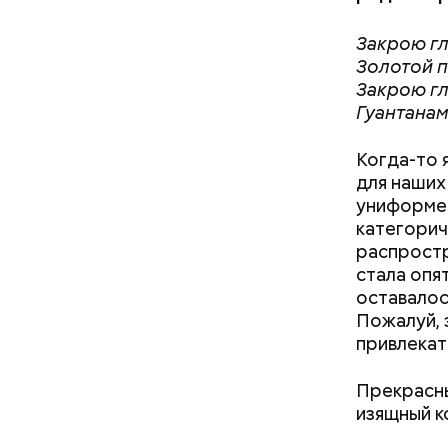
2-3 кар
1 некру
Закрою гл
1 некру
Золотой п
2 корня
Закрою гл
салатна
Гуантанам
Когда-то 
для наших
униформе 
категорич
распростр
стала опя
оставалос
А еще, уд
питок» из
Меняя реакцию иммунной
Пожалуй, 
мужей, не
ли вода с
системы: можно ли
привлекат
бями помочь
излечиться от аллергии на
животных
Прекрасны
изящный к