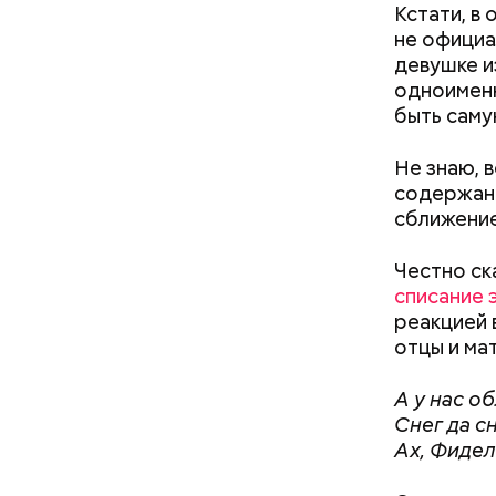
Кстати, в 
не официа
девушке и
одноименн
быть саму
Понадобя
Не знаю, 
содержани
сближение
Честно ск
списание 
реакцией 
отцы и ма
А у нас об
Снег да с
Ах, Фидель
Как гласи
Чудотворе