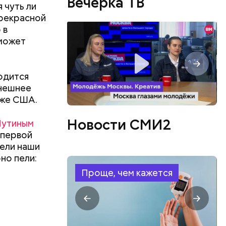
Вечерка ТВ
 чуть ли
прекрасной
 в
 может
одится
ынешнее
 же США.
Новости СМИ2
Путиным
о первой
оели наши
но пели:
Проще, чем кажется
, Николай
покоил