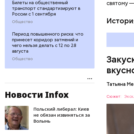
святому —
Билеты на общественный
транспорт стандартизируют в
России с 1 сентября
Истори
Общество
Период повышенного риска: что
принесет коридор затмений и
чего нельзя делать с 12 по 28
августа
Закуск
Общество
вкусн
Татьяна М
Новости Infox
Баклажа
Сюжет:
Экск
Польский либерал: Киев
ПРАВОСЛ
не обязан извиняться за
Волынь