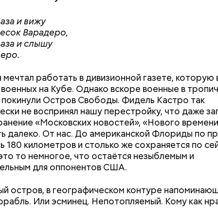
тофелины,
пное яблоко,
аза и вижу
пный помидор,
есок Варадеро,
 сельдерея,
аза и слышу
я заправка.
еро.
я мечтал работать в дивизионной газете, которую
 военных на Кубе. Однако вскоре военные в тропи
покинули Остров Свободы. Фидель Кастро так
ески не воспринял нашу перестройку, что даже з
анение «Московских новостей», «Нового времени»
ть далеко. От нас. До американской Флориды по 
ь 180 километров и столько же сохраняется по сей
ержав меч палача, святой Николай спас от смерти 
Салат, спагетти и блюдо по-
Бесконечное нич
это то немногое, что остаётся незыблемым и
винно осужденных корыстолюбивым градоначальн
тайски: топ-5 рецептов из
главная опаснос
ельным для оппонентов США.
кабачков
зеркальной даты
2026 года
й остров, в географическом контуре напоминаю
орабль. Или эсминец. Непотопляемый. Кому как нра