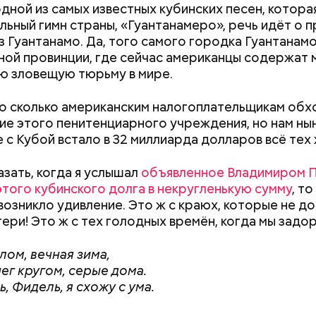
одной из самых известных кубинских песен, которая
льный гимн страны, «Гуантанамеро», речь идёт о 
з Гуантанамо. Да, того самого городка Гуантанамо
ой провинции, где сейчас американцы содержат
ю зловещую тюрьму в мире.
тся:
во сколько американским налогоплательщикам обх
е этого пенитенциарного учреждения, но нам н
 с Кубой встало в 32 миллиарда долларов всё тех
азать, когда я услышал
объявленное Владимиром 
этого кубинского долга в некругленькую сумму
, т
возникло удивление. Это ж с краюх, которые не д
тери! Это ж с тех голодных времён, когда мы задор
лом, вечная зима,
нег кругом, серые дома.
, Фидель, я схожу с ума.
т предание, совершая паломничество в Иерусалим
ц по просьбе отчаявшихся путников молитвой ус