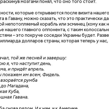
авшееся море.
раскинув мозгами понял, что оно того стоит.
ности, которые открываются после визита нашег
Как узнать, снесут ли дом по
Как предотврат
а в Гавану, можно сказать, что это практически д
реновации в Москве: где
диабета
ой непотопляемый корабль или эсминец (кому как н
искать информацию и сроки
 нашего главного оппонента, с таким колоссаль
тями – это покруче соседки Украины будет. Разве
миллиарда долларов страны, которая теперь у нас, 
ачал, той же песней и завершу:
ю я, что наступит день,
 сельдерея и картофеля с яблоками
ма, и придёт апрель.
азывает Житие, преподобный родился в городке П
ы покажем им всем, Фидель.
иколай проникся христианской религией и рано пр
 взорвётся румба
освятить свою жизнь Богу. Целыми днями отрок п
 до Магадана,
о вечерам молился и читал книги. Его дядя, еписко
кая Куба,
, видя такое усердие, сделал юношу чтецом, а зат
шная Гавана.
сан священника. Все богатства, полученные в насле
, Николай отдал на дела милосердия. Со времене
а снова рядом. И к нам, и к Америке.