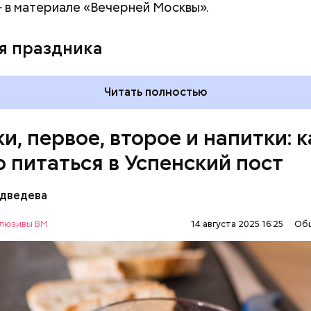
 в материале «Вечерней Москвы».
я праздника
Читать полностью
и, первое, второе и напитки: к
о питаться в Успенский пост
едведева
ны с овощами
люзивы ВМ
14 августа 2025 16:25
Об
АВИЕ
ЕДА
РЕЦЕПТЫ