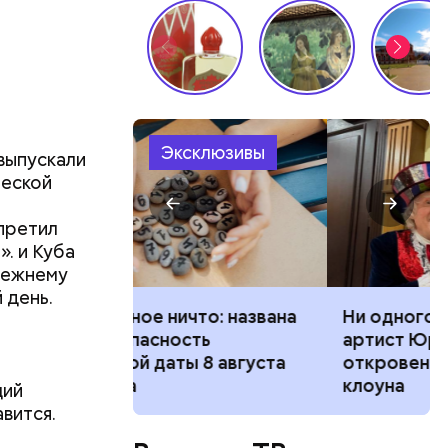
Эксклюзивы
 выпускали
ческой
апретил
. и Куба
прежнему
 день.
трех
то: названа
Ни одного дня не работал:
иком.
ть
артист Юрий Куклачев —
 8 августа
откровенно о профессии
клоуна
щий
вится.