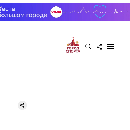
 в
орого
одника
тся и
й. Яблоки
резать