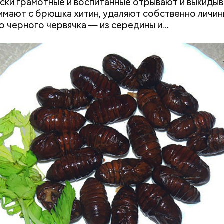
ски грамотные и воспитанные отрывают и выкиды
нимают с брюшка хитин, удаляют собственно личи
о черного червячка — из середины и…
т предание, совершая паломничество в Иерусалим
ц по просьбе отчаявшихся путников молитвой ус
авшееся море.