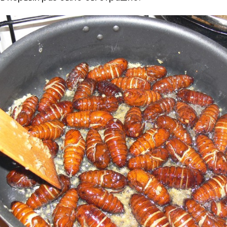
тофелины,
пное яблоко,
пный помидор,
 сельдерея,
я заправка.
Как поменять батареи дома и
Как получить до
не получить штраф
рублей от госу
трудной ситуац
претендовать и
документы