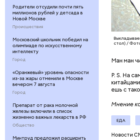
Родители отсудили почти пять
миллионов рублей у детсада в
Новой Москве
Салат из
Как расск
Происшествия
детства Н
Выкладываем
Московский школьник победил на
решение п
стол) / Фот
олимпиаде по искусственному
храме, а п
интеллекту
Патарский
Ман ман ч
Город
возвел в 
родителей
«Оранжевый» уровень опасности
P. S. На с
стал епис
из-за жары отменили в Москве
китайцами
христианс
вечером 7 августа
ешь с тако
языческих
Город
лучше люб
Мнение ко
воскрешал
Препарат от рака молочной
железы включили в список
жизненно важных лекарств в РФ
ЕДА
Общество
Новости С
Минтруд предложил расширить