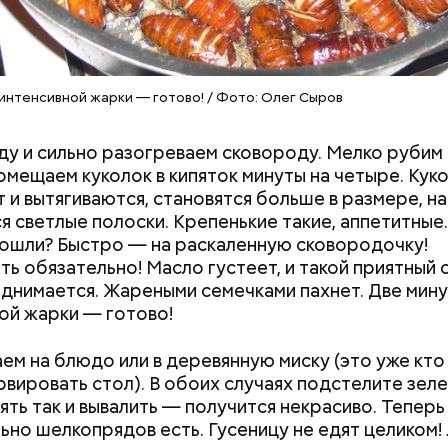
интенсивной жарки — готово! / Фото: Олег Сыров
ержав меч палача, святой Николай спас от смерти 
винно осужденных корыстолюбивым градоначальн
ду и сильно разогреваем сковороду. Мелко рубим 
омещаем куколок в кипяток минуты на четыре. Кук
 и вытягиваются, становятся больше в размере, на
я светлые полоски. Крепенькие такие, аппетитны
ошли? Быстро — на раскаленную сковородочку!
ь обязательно! Масло густеет, и такой приятный 
однимается. Жареными семечками пахнет. Две мин
ой жарки — готово!
ем на блюдо или в деревянную миску (это уже кто
тся:
рвировать стол). В обоих случаях подстелите зеле
ять так и вывалить — получится некрасиво. Теперь
льно шелкопрядов есть. Гусеницу не едят целиком