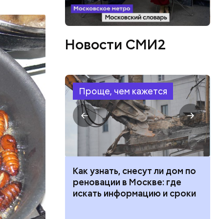
Новости СМИ2
Проще, чем кажется
 100 тысяч
Как узнать, снесут ли дом по
дарства при
реновации в Москве: где
ии: кто может
искать информацию и сроки
 какие нужны