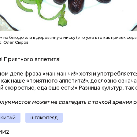
 сельдерея и картофеля с яблоками
азывает Житие, преподобный родился в городке П
иколай проникся христианской религией и рано пр
 на блюдо или в деревянную миску (это уже кто как привык сер
освятить свою жизнь Богу. Целыми днями отрок п
о: Олег Сыров
о вечерам молился и читал книги. Его дядя, еписко
, видя такое усердие, сделал юношу чтецом, а зат
и! Приятного аппетита!
сан священника. Все богатства, полученные в насле
, Николай отдал на дела милосердия. Со времене
амом деле фраза «ман ман чи!» хотя и употребляетс
копом в городе Мире. Он был страстным пропове
 как наше «приятного аппетита!», дословно означа
тва. Ему также приписывают разрушение нескольк
й скоростью, еда еще есть!» Разница культур, так 
 храмов и чудеса, творимые силой молитвы. Этот 
ого врача исцелял больных, обреченных на смерть
лумнистов может не совпадать с точкой зрения
р
 мертвых.
КИТАЙ
ШЕЛКОПРЯД
МИ2