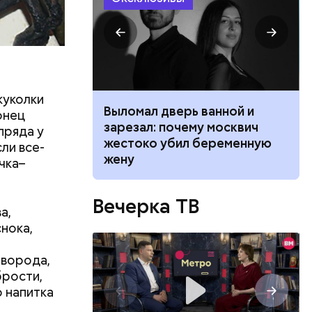
куколки
ником
Выломал дверь ванной и
онец
 маникюра в
зарезал: почему москвич
пряда у
й. Яблоки
026
жестоко убил беременную
ли все-
резать
жену
чка–
й
и
Вечерка ТВ
.
а,
нока,
оворода,
брости,
о напитка
во славу