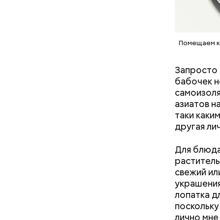
Помещаем ку
Запросто 
бабочек н
самоизоля
Очищенный
азиатов н
очистить 
таки каки
вареный к
другая лич
заправкой
сельдерея
Для блюда
раститель
свежий ил
украшения
лопатка д
поскольку
За свою з
лично мне