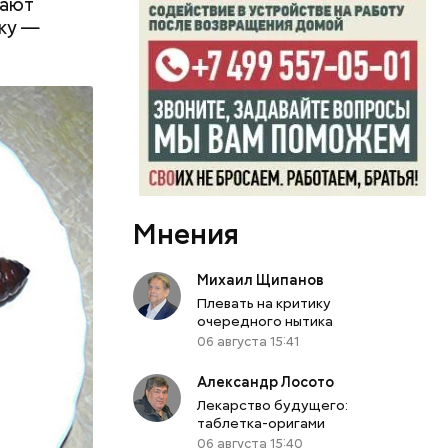
вают
нку —
, Николай
покоил
Мнения
Михаил Щипанов
Плевать на критику
очередного нытика
06 августа 15:41
Александр Лосото
Лекарство будущего:
таблетка-оригами
06 августа 15:40