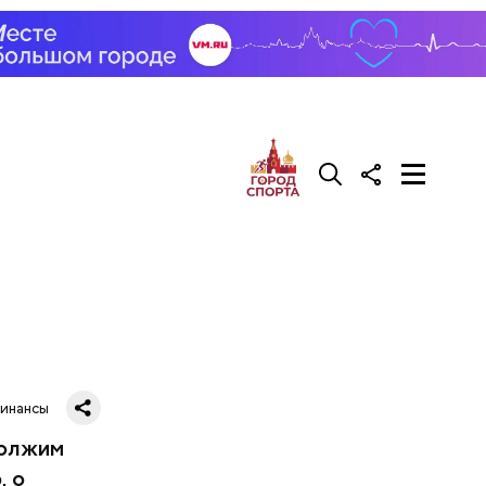
ками,
валять в
инковать,
омидоры,
стья
нный соус
ном виде,
Многие
лая
вий.
детей,
хся к
инансы
должим
, о