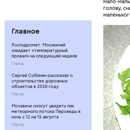
мало-маль
голову, с
маленьког
Главное
Росгидромет: Москвичей
ожидает «температурный
провал» на следующей неделе
Как гласи
Город
Чудотворе
разбушев
Сергей Собянин рассказал о
строительстве дорожных
объектов в 2026 году
Город
Москвичи смогут увидеть пик
метеорного потока Персеиды в
ночь с 12 на 13 августа
Город