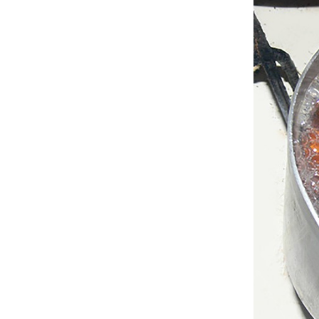
Кабачки
Святитель
середине 
сохранили
исцелилос
были пере
поныне.