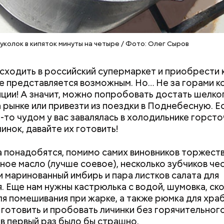
колок в кипяток минуты на четыре / Фото: Олег Сыров
сходить в российский супермаркет и приобрести 
Дебошир и «гроза»
Маникюр кокош
е представляется возможным. Но… Не за горами к
силовиков: кто такой Роберт
украшу: тренды
ции! А значит, можно попробовать достать шелко
 сырой салатный сельдерей нашинковать соломко
Гилман, которого просят
Москве летом 2
а рынке или привезти из поездки в Поднебесную. Ес
от кожицы и семян, нарезать ломтиками. Так же на
освободить США
м-то чудом у вас завалялась в холодильнике горсто
артофель. Продукты перемешать, полить салатно
инок, давайте их готовить!
, выложить в салатник горкой и украсить веточкам
, кусочками свежих помидоров и ломтиками яблок
 понадобятся, помимо самих виновников торжеств
ное масло (лучше соевое), несколько зубчиков чес
и маринованный имбирь и пара листков салата для
. Еще нам нужны кастрюлька с водой, шумовка, ск
ля помешивания при жарке, а также рюмка для хра
 готовить и пробовать личинки без горячительног
емную жизнь он совершил множество добрых дел 
 в первый раз было бы страшно.