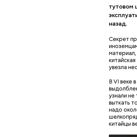
500 г п
тутовом 
150 г ш
эксплуат
50 г ли
назад.
зелень 
1/2 ста
Секрет пр
100 г му
иноземцам
уксус по
материал,
30 г сах
китайская 
увезла не
В VI веке
выдолблен
На Руси с
узнали не
купцов и 
выткать т
добром ур
надо окол
служит, т
шелкопряд
китайцы в