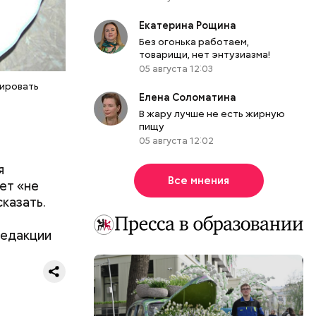
Екатерина Рощина
Без огонька работаем,
товарищи, нет энтузиазма!
атаре. С
05 августа 12:03
инял
вировать
роводил в
Елена Соломатина
п Николай
В жару лучше не есть жирную
ем и
пищу
дство от
05 августа 12:02
м Николай
я
дником
Все мнения
ет «не
их
сказать.
человек
, и даже
едакции