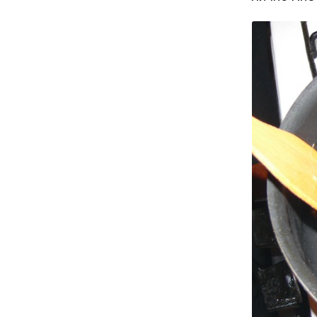
Божию.
2-3 кар
1 некру
1 некру
2 корня
салатна