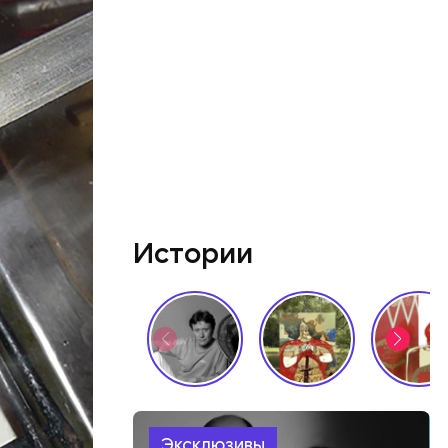
Истории
 в
орого
одника
тся и
Эксклюзивы