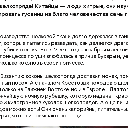
омидоров;
шелкопряде! Китайцы — люди хитрые, они нау
пината;
ировать гусениц на благо человечества семь 
ственного салата;
петрушки, укропа;
кана растительного масла;
оизводства шелковой ткани долго держался в тай
ки;
, которые пытались разведать, как делается дра
 вкусу;
 рубили головы. Но в IV веке одна храбрая и легк
ара.
принцесса по уши влюбилась в принца Бухары и, уе
сколько коконов в своей прическе.
 в Византию коконы шелкопряда доставил монах, пом
ный посох. А с началом Крестовых походов о ше
вятителя Николая издавна считали покровителем м
 только на Ближнем Востоке, но и в Европе… Для то
детей. Ему молились и земледельцы — о хорошей п
ончайшую ночную рубашку, которую наденет крас
ожае. Была поговорка: «Кто Николая любит, кто 
о 3 килограммов куколок шелкопрядов. А еще лич
ому святой Николай во всякий час помогает».
ов можно есть! Они очень калорийны, питательны,
ерят, что они повышают потенцию.