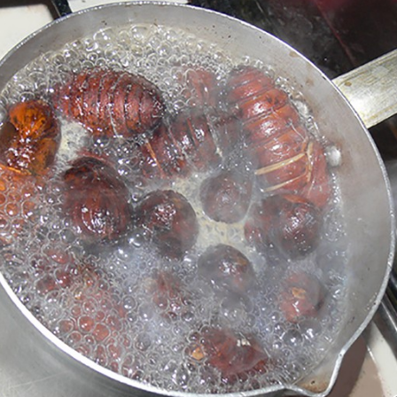
 в овощном соусе
 Николай дожил до глубокой старости и скончался
IV века. По церковному преданию, мощи святого
сь нетленными и источали чудесное миро, от кот
ь множество людей. В 1087 году мощи Николая Уг
несены в итальянский город Бар (Бари), где находя