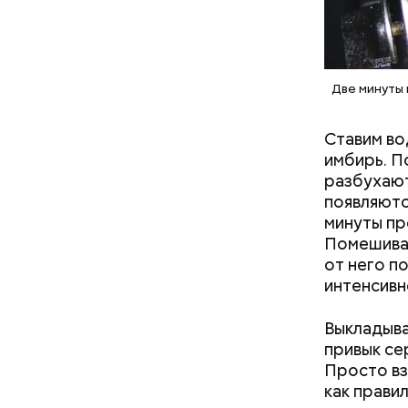
Две минуты 
А еще, уд
мужей, не
Ставим во
имбирь. П
разбухают
появляютс
минуты пр
Помешиват
от него п
интенсивн
Выкладыва
Понадобя
привык се
Просто вз
как прави