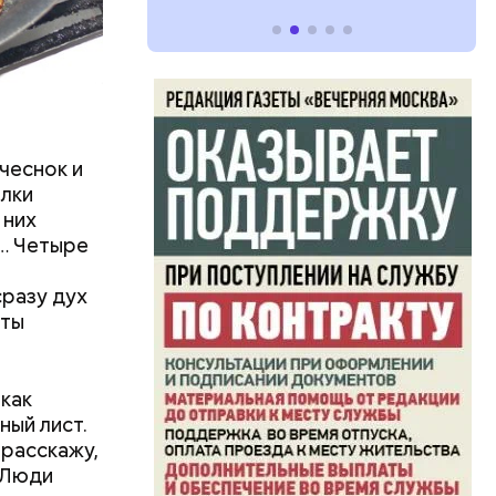
трех
иком.
чеснок и
олки
 них
е… Четыре
сразу дух
уты
 как
ный лист.
 расскажу,
! Люди