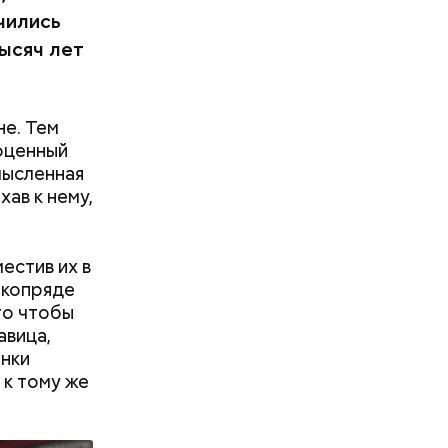
чились
тысяч лет
не. Тем
гоценный
омысленная
хав к нему,
естив их в
лкопряде
оряков,
го чтобы
огоде, о
авица,
Николаю
инки
 к тому же