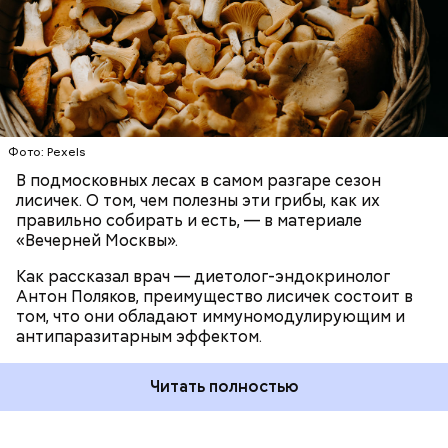
среди альтернативных антипаразитарных
Время от выезда до выезда — на отдых. Работа и
ЗДОРОВЬЕ
ВРАЧИ
ГРИБЫ
ПРОДУКТЫ
программ, — подчеркнул специалист.
есть работа. Ее надо выполнять, — говорит он.
При встрече с шаровой молнией важно не
Фото: Pexels
паниковать, подчеркнул Бычков:
В подмосковных лесах в самом разгаре сезон
лисичек. О том, чем полезны эти грибы, как их
правильно собирать и есть, — в материале
«Вечерней Москвы».
Как рассказал врач — диетолог-эндокринолог
В Припяти он проработал восемь суток. В его
Антон Поляков, преимущество лисичек состоит в
задачу входило измерение уровня радиации в
«Грязная» зона: возможна ли
том, что они обладают иммуномодулирующим и
воздухе. Кроме того, Макеев участвовал в
жизнь в пострадавших от
антипаразитарным эффектом.
эвакуации населения из города, которую, по его
Чернобыльской аварии районах
мнению, нужно было делать раньше на несколько
дней.
Читать полностью