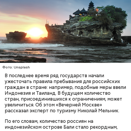
нужно его беречь.
ниже. Август — основное время. Оно совпадает с
максимальной активностью гроз: конец июля —
начало августа, — добавил Бычков.
Фото: Unsplash
В последнее время ряд государств начали
ужесточать правила пребывания для российских
граждан в стране: например, подобные меры ввели
— Каждый год 26 апреля ездим на Митинское
Индонезия и Таиланд. В будущем количество
кладбище. Для нас это важная дата. Потом
стран, присоединившихся к ограничениям, может
собираемся где-нибудь за столом и говорим о
увеличиться. Об этом «Вечерней Москве»
Он также рассказал, что появление шаровых
личном, не о катастрофе, — добавляет он.
рассказал эксперт по туризму Николай Мельник.
молний не редкость и в Москве.
По его словам, количество россиян на
индонезийском острове Бали стало рекордным,