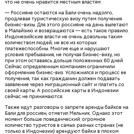
что не очень нравится местным властям:
— Россияне остаются на Бали очень надолго,
продлевая туристическую визу путем получения
бизнес-визы. Для этого россияне на день вылетают
в Малайзию и возвращаются — есть такое правило.
Индонезийские власти не очень довольны таким
количеством людей, не все из которых
платежеспособны. Многие еще и нарушают
условия пребывания, не получая бизнес-визу, но
Макеев ежегодно встречается с коллегами по
при этом оставаясь дольше положенных 60 дней.
ликвидации аварии на Чернобыльской АЭС. По его
Сейчас определенным компаниям ограничили
словам, «старая дружба не ржавеет». При встречах
оформление бизнес-виз. Усложнился и процесс ее
— Бояться шаровых молний не надо, важно
ликвидаторы в основном разговаривают о личном,
получения, так как гражданин должен подавать
сохранять спокойствие. Обычная молния — это
о том, как дела, что нового произошло за год.
заявление через миграционный сайт и платить со
серьезно, особенно если находитесь в воде, около
своей карты. А российские карты в Индонезии
высоких зданий и предметов, около деревьев, —
сейчас не принимаются.
отметил ученый.
Также идут разговоры о запрете аренды байков на
Бали для россиян, отметил Мельник. Однако этот
момент больше поведенческий: огромное
количество туристов в самых разных странах (не
только в Индонезии) арендуют байки в плохом