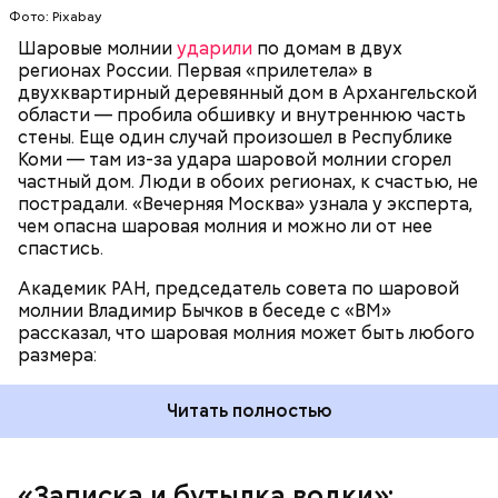
и в окно влезть, причем в двухметровое.
Фото: Pixabay
Сжимается, как воздушный шар, и проходит.
Шаровые молнии
ударили
по домам в двух
регионах России. Первая «прилетела» в
двухквартирный деревянный дом в Архангельской
По его словам, солдаты не знали о масштабах
области — пробила обшивку и внутреннюю часть
трагедии. Подобных аварий раньше не случалось.
стены. Еще один случай произошел в Республике
Поэтому он не испытывал страха.
Коми — там из-за удара шаровой молнии сгорел
частный дом. Люди в обоих регионах, к счастью, не
пострадали. «Вечерняя Москва» узнала у эксперта,
чем опасна шаровая молния и можно ли от нее
спастись.
Академик РАН, председатель совета по шаровой
молнии Владимир Бычков в беседе с «ВМ»
рассказал, что шаровая молния может быть любого
размера:
Читать полностью
— Об аварии я узнал 26 апреля, когда нас подняли
по тревоге. Мы были дома, за нами приехал
транспорт. Привезли в полк. Построились. Сказали,
«Записка и бутылка водки»: