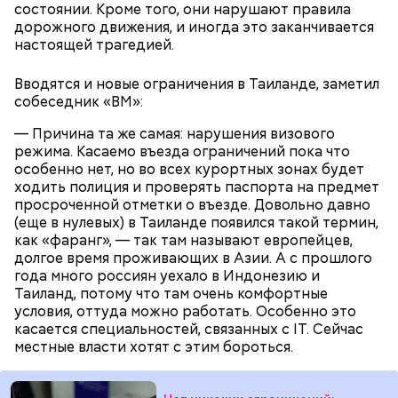
состоянии. Кроме того, они нарушают правила
дорожного движения, и иногда это заканчивается
настоящей трагедией.
Вводятся и новые ограничения в Таиланде, заметил
— Встречался с теми, кто уехал раньше, так как
собеседник «ВМ»:
раньше прибывал на место. Было большое чувство
Опасные виды грибов хорошо маскируются под
радости от встречи с однополчанами, — говорит
— Причина та же самая: нарушения визового
съедобные, поэтому неопытным людям очень
он.
режима. Касаемо въезда ограничений пока что
Однако если молния все же взорвется, то это
сложно
распознать ложный гриб
. Как отличить
особенно нет, но во всех курортных зонах будет
может привести к тому, что человек получит ожоги
съедобные грибы от ядовитых — в материале «ВМ».
ходить полиция и проверять паспорта на предмет
или загорится помещение, предупредил эксперт.
просроченной отметки о въезде. Довольно давно
(еще в нулевых) в Таиланде появился такой термин,
как «фаранг», — так там называют европейцев,
долгое время проживающих в Азии. А с прошлого
года много россиян уехало в Индонезию и
Таиланд, потому что там очень комфортные
условия, оттуда можно работать. Особенно это
касается специальностей, связанных с IT. Сейчас
А в лесах Шатурского округа Московской области
местные власти хотят с этим бороться.
грибники все чаще стали находить мутинус
Равенеля. Это гриб, который также известен как
сморчок вонючий или веселка вонючая. Мутинус