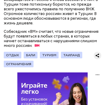
отразиться на предстоящем лете
Турции тоже потихоньку борются, но прежде
в России
всего ужесточились правила по получению ВНЖ.
Огромное количество россиян живет в Турции. В
основном люди обосновываются в регионах, где
жизнь дешевле.
Собеседник «ВМ» считает, что новые ограничения
будут появляться в любых странах, в которых
Поляков предупредил: не стоит собирать грибы у
начнет останавливаться с нарушениями слишком
обочин дорог или рядом с промышленными
Одним из запоминающихся событий того периода
много
россиян.
предприятиями, так как они могут накапливать в
для Макеева стал футбольный матч между
себе токсические вещества.
киевским «Динамо» и мадридским «Атлетико»,
ОТДЫХ
БАЛИ
ТУРИЗМ
ТАИЛАНД
который состоялся 3 мая в Киеве. Полк Макеева жил
в палатках в лесу около Варовичей, в 12 километрах
ОГРАНИЧЕНИЯ
от Припяти. А солдатам очень хотелось увидеть
трансляцию матча. Макеев поехал к секретарю
— Может пробить заряд на человека. Нужно вести
партийной организации колхоза и попросил
себя очень осторожно, будто увидели дикого
одолжить телевизор.
зверя, затаиться, — добавил академик.