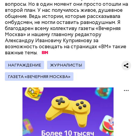
вопросы. Но в один момент они просто отошли на
второй план. У нас получилось живое, душевное
общение. Ведь истории, которые рассказывала
омбудсмен, не могли оставить равнодушным. Я
благодарен всему коллективу газеты «Вечерняя
Поляков предупредил: не стоит собирать грибы у
Москва» и нашему главному редактору
обочин дорог или рядом с промышленными
Александру Ивановичу Куприянову за
предприятиями, так как они могут накапливать в
возможность освещать на страницах «ВМ» такие
себе токсические вещества.
важные темы.
НАГРАЖДЕНИЕ
ЖУРНАЛИСТЫ
ГАЗЕТА «ВЕЧЕРНЯЯ МОСКВА»
— Может пробить заряд на человека. Нужно вести
себя очень осторожно, будто увидели дикого
зверя, затаиться, — добавил академик.