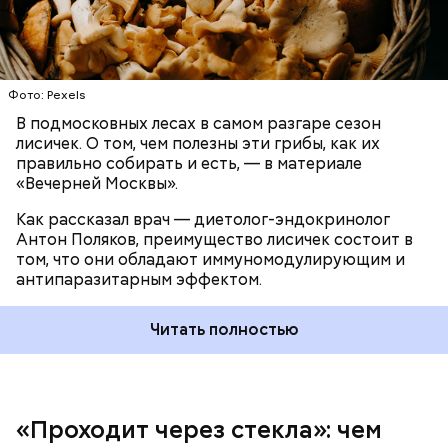
При встрече с шаровой молнией важно не
Фото: Pexels
паниковать, подчеркнул Бычков:
В подмосковных лесах в самом разгаре сезон
лисичек. О том, чем полезны эти грибы, как их
правильно собирать и есть, — в материале
«Вечерней Москвы».
Как рассказал врач — диетолог-эндокринолог
Антон Поляков, преимущество лисичек состоит в
том, что они обладают иммуномодулирующим и
антипаразитарным эффектом.
Читать полностью
«Проходит через стекла»: чем