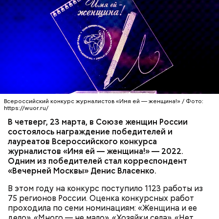
— Бояться шаровых молний не надо, важно
Всероссийский конкурс журналистов «Имя ей — женщина!» / Фото:
сохранять спокойствие. Обычная молния — это
https://wuor.ru/
серьезно, особенно если находитесь в воде, около
В четверг, 23 марта, в Союзе женщин России
высоких зданий и предметов, около деревьев, —
состоялось награждение победителей и
отметил ученый.
лауреатов Всероссийского конкурса
журналистов «Имя ей — женщина!» — 2022.
Одним из победителей стал корреспондент
«Вечерней Москвы» Денис Власенко.
В этом году на конкурс поступило 1123 работы из
75 регионов России. Оценка конкурсных работ
проходила по семи номинациям: «Женщина и ее
дело», «Много — не мало», «Хозяйки села», «Нет