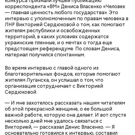
конкурса признали лучшей публикацию
поток воздуха может увлечь шар за человеком, и
ли собирать
обычные грибы, которые растут
корреспондента «ВМ» Дениса Власенко «Человек
тот будет следовать за ним до тех пор, пока не
рядом, «Вечерней Москве» рассказал эксперт по
— главная ценность любого государства». Это
угаснет, — объяснил Бычков. — Но чаще всего они
грибам Дмитрий Тихомиров.
интервью с уполномоченным по правам человека в
не взрываются. Это редкий случай. Обычно энергия
ЛНР Викторией Сердюковой о том, как помогают
у них кончается и они затухают.
жителям республики и освобожденных
территорий, в каких условиях содержатся
украинские пленные, и о мечтах о тогда еще
предстоящем референдуме. По словам Дениса,
материал получился спонтанным.
— Лисички можно употреблять в различном виде:
жареном, вареном, тушеном, сушеном и соленом.
Во время интервью с главой одного из
Вернет молодость и снизит
Однако с точки зрения пользы лучше отдать
благотворительных фондов, которые помогают
воспаление: диетолог Писарева
предпочтение маринованным, соленым и тушеным
рассказала о пользе черники
жителям Луганска, он услышал о том, что
вариациям, — посоветовал эндокринолог.
организация сотрудничает с Викторией
Сердюковой.
По его словам, молния может распасться, улететь
— И мне захотелось рассказать нашим читателям
или просто погаснуть. Однако есть риск, что она
об этой прекрасной женщине, о ее большой
«Новым рекордам — быть»: как
может и взорваться.
активность Эль-Ниньо может
важной работе, которую она делает. И вот спустя
отразиться на предстоящем лете
несколько дней мне удалось связаться с
в России
Викторией, — рассказал Денис Власенко. — Я
основательно готовился к интервью, составил