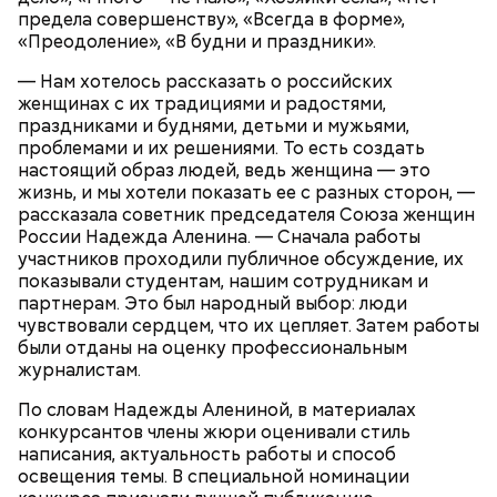
предела совершенству», «Всегда в форме»,
«Преодоление», «В будни и праздники».
— Нам хотелось рассказать о российских
Опасные виды грибов хорошо маскируются под
женщинах с их традициями и радостями,
съедобные, поэтому неопытным людям очень
праздниками и буднями, детьми и мужьями,
Однако если молния все же взорвется, то это
сложно
распознать ложный гриб
. Как отличить
проблемами и их решениями. То есть создать
может привести к тому, что человек получит ожоги
съедобные грибы от ядовитых — в материале «ВМ».
настоящий образ людей, ведь женщина — это
или загорится помещение, предупредил эксперт.
жизнь, и мы хотели показать ее с разных сторон, —
рассказала советник председателя Союза женщин
России Надежда Аленина. — Сначала работы
участников проходили публичное обсуждение, их
показывали студентам, нашим сотрудникам и
партнерам. Это был народный выбор: люди
чувствовали сердцем, что их цепляет. Затем работы
были отданы на оценку профессиональным
А в лесах Шатурского округа Московской области
журналистам.
грибники все чаще стали находить мутинус
Равенеля. Это гриб, который также известен как
По словам Надежды Алениной, в материалах
сморчок вонючий или веселка вонючая. Мутинус
конкурсантов члены жюри оценивали стиль
Равенеля завезли в Евразию из Северной Америки,
написания, актуальность работы и способ
— Заранее предсказать, как объект себя поведет,
и в последние годы он стал все чаще встречаться в
освещения темы. В специальной номинации
невозможно. Если допустить резкое движение,
средней полосе России.
Не опасен ли он и можно