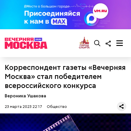
начало августа, — добавил Бычков.
Корреспондент газеты «Вечерняя
Москва» стал победителем
всероссийского конкурса
Он также рассказал, что появление шаровых
Вероника Ушакова
молний не редкость и в Москве.
23 марта 2023 22:17
Общество