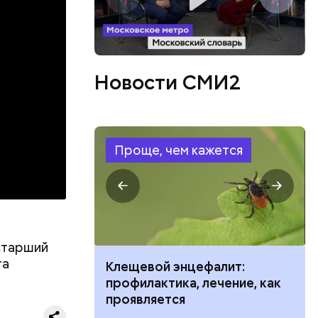
бенно
Новости СМИ2
, а также
ом
Проще, чем кажется
 старший
та
ить развитие
Клещевой энцефалит:
профилактика, лечение, как
проявляется