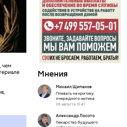
, чем
0 секунд.
Мнения
атериале
ерт.
Михаил Щипанов
в,
Плевать на критику
очередного нытика
06 августа 15:41
Александр Лосото
Лекарство будущего: