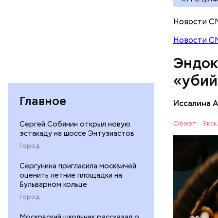
документы
Новости С
Новости С
При встре
Эндок
Бычков:
«убий
Главное
Иссалина 
— В них т
комбинаци
Сюжет:
Экск
Сергей Собянин открыл новую
эстакаду на шоссе Энтузиастов
Использов
ЗДОРОВЬ
антипараз
Город
Сергунина пригласила москвичей
оценить летние площадки на
Бульварном кольце
Город
Московский школьник рассказал о