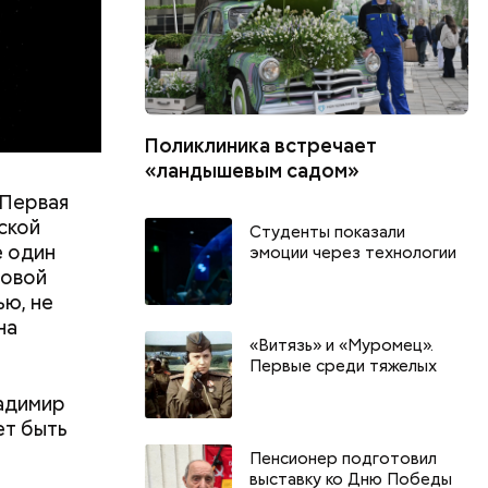
Поликлиника встречает
«ландышевым садом»
 Первая
ской
Студенты показали
е один
эмоции через технологии
ровой
ью, не
на
«Витязь» и «Муромец».
Первые среди тяжелых
ладимир
ет быть
Пенсионер подготовил
выставку ко Дню Победы