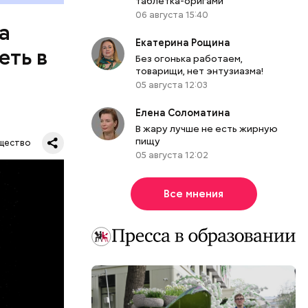
таблетка-оригами
06 августа 15:40
а
Екатерина Рощина
еть в
Без огонька работаем,
товарищи, нет энтузиазма!
05 августа 12:03
Елена Соломатина
В жару лучше не есть жирную
пищу
щество
05 августа 12:02
Все мнения
их метров.
тавляя
влезть,
роходит.