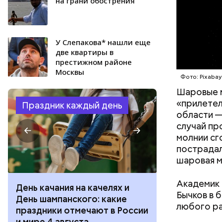
на грани обострения
У Слепакова* нашли еще
две квартиры в
престижном районе
Москвы
Фото: Pixaba
Шаровые 
«прилетел
Праздник каждый день
области —
случай пр
молнии сг
пострадал
шаровая м
Академик 
День качания на качелях и
День арбуза
Бычков в 
День шампанского: какие
с зеркалом: 
любого р
праздники отмечают в России
отмечают в Р
и мире 4 августа
августа