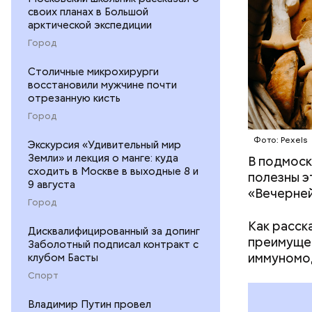
своих планах в Большой
арктической экспедиции
Город
Столичные микрохирурги
восстановили мужчине почти
отрезанную кисть
Город
Фото: Pexels
Экскурсия «Удивительный мир
Земли» и лекция о манге: куда
В подмоск
Среднее в
сходить в Москве в выходные 8 и
полезны э
Большие ж
9 августа
«Вечерней
Город
Как расск
Дисквалифицированный за допинг
преимущес
Заболотный подписал контракт с
иммуномо
клубом Басты
Спорт
Владимир Путин провел