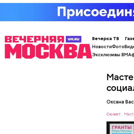
тушеном, 
отдать пр
— посовет
Вечерка ТВ
Газ
Новости
Фото
Вид
Эксклюзивы ВМ
Аф
Масте
социа
Оксана Вас
— Может п
Сюжет:
Маст
осторожно
академик.