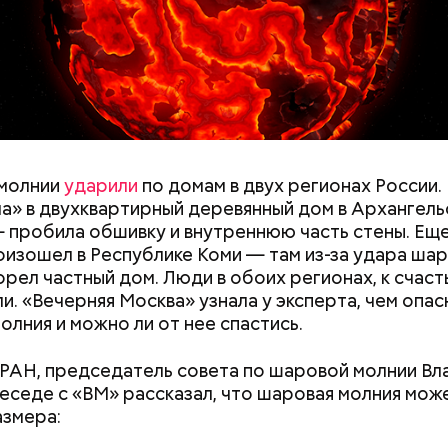
y
молнии
ударили
по домам в двух регионах России.
а» в двухквартирный деревянный дом в Архангель
 пробила обшивку и внутреннюю часть стены. Ещ
оизошел в Республике Коми — там из-за удара ша
орел частный дом. Люди в обоих регионах, к счаст
и. «Вечерняя Москва» узнала у эксперта, чем опас
олния и можно ли от нее спастись.
РАН, председатель совета по шаровой молнии В
 и День поцелуев
День собирания звезд и
беседе с «ВМ» рассказал, что шаровая молния мож
какие праздники
Международный день
азмера:
оссии и мире 3
холостяка: какие праздники
отмечают в России и мире 7