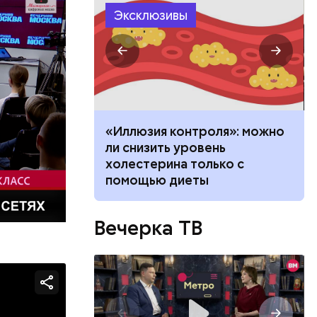
Эксклюзивы
орог или
за»
«Иллюзия контроля»: можно
такой Роберт
ли снизить уровень
о просят
холестерина только с
А
помощью диеты
Вечерка ТВ