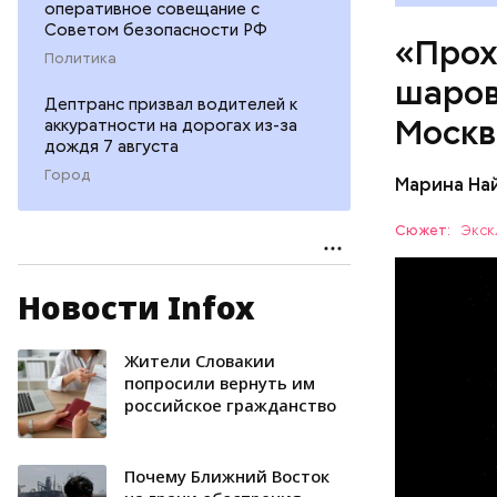
оперативное совещание с
Советом безопасности РФ
«Прох
Политика
шаров
Дептранс призвал водителей к
Москв
аккуратности на дорогах из-за
дождя 7 августа
Город
Марина На
Сюжет:
Экск
Новости Infox
— Маленьк
сантиметр
Шаровая м
Жители Словакии
УЧЕНЫЕ
следов. Он
попросили вернуть им
российское гражданство
причем в 
Почему Ближний Восток