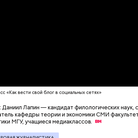
астыть на месте и не двигаться;
deo
ни в коем случае махать руками;
т пытаться «поймать» молнию или потрогать, осо
ческими предметами.
о, в лисичках содержится эргостерол (витамин D2)
ляют рост патогенных дрожжей в тонком и толст
, сообщил врач.
сс «Как вести свой блог в социальных сетях»
: Даниил Лапин — кандидат филологических наук,
тель кафедры теории и экономики СМИ факульте
Как узнать, снесут ли дом по
Как предотврат
ики МГУ, учащиеся
медиаклассов.
реновации в Москве: где
диабета
искать информацию и сроки
ФРОВАЯ ЖУРНАЛИСТИКА