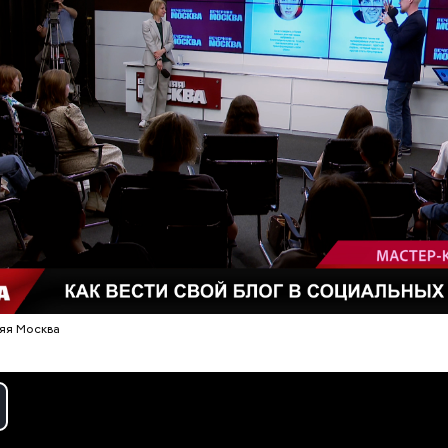
редупредил: не стоит собирать грибы у обочин д
ромышленными предприятиями, так как они могут
ть в себе токсические вещества.
Мужчина умер после укуса
Дебошир и «гро
гадюки: как отличить ее от
силовиков: кто 
ужа и когда она атакует
Гилман, которог
освободить СШ
яя Москва
ay