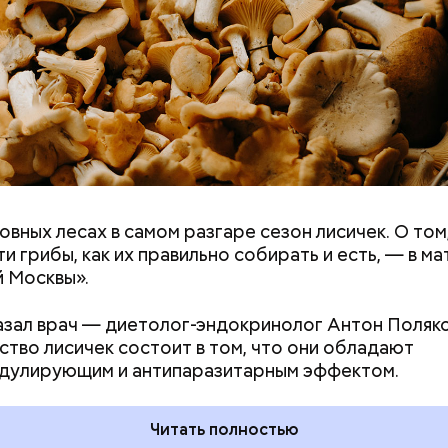
овных лесах в самом разгаре сезон лисичек. О том
ремя жизни молнии (маленькой и средней) около 3
ти грибы, как их правильно собирать и есть, — в м
е могут жить и до нескольких минут, отметил эксп
 Москвы».
азал врач — диетолог-эндокринолог Антон Поляко
тво лисичек состоит в том, что они обладают
дулирующим и антипаразитарным эффектом.
Читать полностью