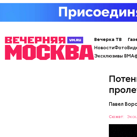
неопытны
отличить 
Вечерка ТВ
Газ
Новости
Фото
Вид
Эксклюзивы ВМ
Аф
Потен
— Заранее
допустить
проле
человеком,
— объясни
Павел Вор
случай. О
Сюжет:
Экск
А в лесах