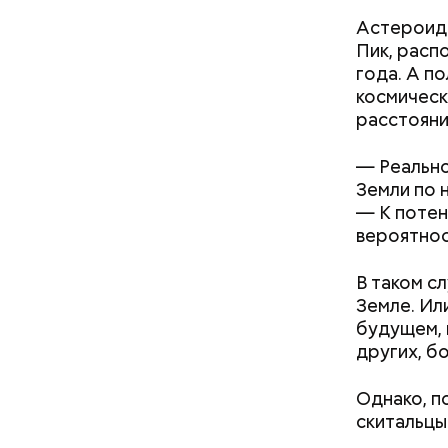
Астероид 
Пик, расп
— Лисички
года. А п
тушеном, 
космическ
отдать пр
расстояни
— посовет
— Реально
Земли по 
— К потен
вероятнос
В таком с
Земле. Ил
будущем, 
других, б
Однако, п
скитальцы