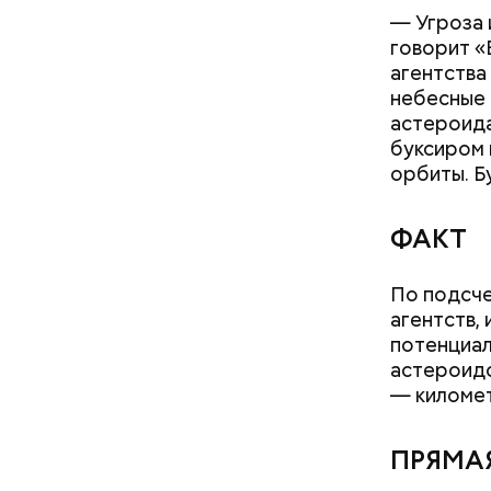
— Может п
— Угроза 
осторожно
говорит «
академик.
агентства
небесные 
астероида
буксиром 
Поляков п
орбиты. Б
рядом с п
накаплива
ФАКТ
По подсче
агентств,
потенциал
астероидов
— километ
ПРЯМАЯ