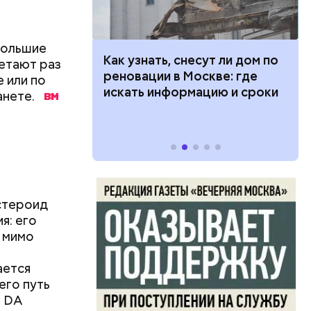
большие
 100 тысяч
Как узнать, снесут ли дом по
етают раз
дарства при
реновации в Москве: где
е или по
бенно
ии: кто может
искать информацию и сроки
анете.
 какие нужны
, а также
ом
астероид
я: его
а мимо
ается
его путь
0 DA