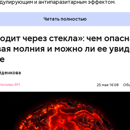
дулирующим и антипаразитарным эффектом.
Читать полностью
одит через стекла»: чем опасн
ая молния и можно ли ее увид
е
йденкова
люзивы ВМ
25 мая 16:08
Об
ие — от одного сантиметра, средние — около 20
ов, а самые большие могут доходить до нескольк
олния проходит и через стекла, даже часто не ос
МОЛНИИ
ПОГОДА
а как капля стекает, растекается. Может и в окно 