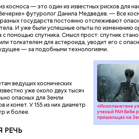
робить заряд на человека. Нужно вести себя оче
из космоса — это один из известных рисков для на
, будто увидели дикого зверя, затаиться, — доба
Вечерке» футуролог Данила Медведев. — Все кос
 разных государств постоянно отслеживают опас
тела. И уже были успешные опыты по изменению 
 с помощью спутника. Смысл прост: спутник стано
или толкателем для астероида, уводит его с опас
редупредил: не стоит собирать грибы у обочин д
удущее — за подобными технологиями.
ромышленными предприятиями, так как они могут
ть в себе токсические вещества.
там ведущих космических
 известно уже около двух тысяч
ьно опасных для Земли
 и комет. У 155 из них диаметр
«Инопланетяне уж
р и более.
ученый РАН Вибе р
пришельцах на З
 РЕЧЬ