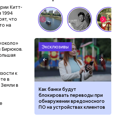
рии Китт-
я 1994
вареном,
— быть»:
ят, что
ь-Ниньо
ы лучше
то на
 на
риациям,
 в России
 «около»
Эксклюзивы
н Бирюков.
 и снизит
большая
олог
ала о
изости к
те в
 Земли в
о: где можно
Как банки будут
рхатный
блокировать переводы при
ько это
обнаружении вредоносного
е
ПО на устройствах клиентов