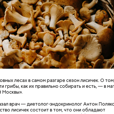
овных лесах в самом разгаре сезон лисичек. О том
ремя жизни молнии (маленькой и средней) около 3
ти грибы, как их правильно собирать и есть, — в м
е могут жить и до нескольких минут, отметил эксп
 Москвы».
азал врач — диетолог-эндокринолог Антон Поляко
тво лисичек состоит в том, что они обладают