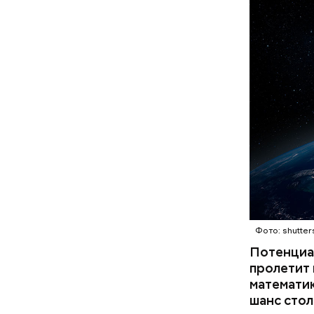
стали нах
как сморч
Евразию и
встречать
собирать
рассказал
Фото: shutter
Потенциа
По его сл
пролетит 
погаснуть.
математик
шанс стол