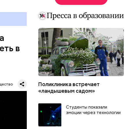
а
еть в
Поликлиника встречает
щество
«ландышевым садом»
Студенты показали
их метров.
эмоции через технологии
тавляя
влезть,