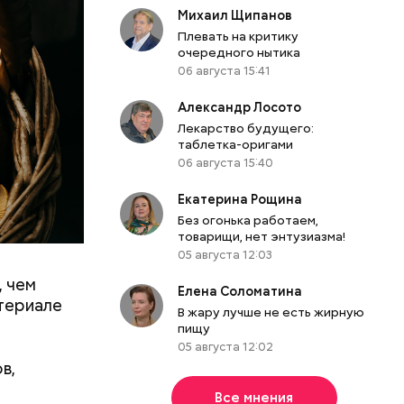
Михаил Щипанов
Плевать на критику
очередного нытика
06 августа 15:41
Александр Лосото
Лекарство будущего:
таблетка-оригами
06 августа 15:40
Екатерина Рощина
Без огонька работаем,
товарищи, нет энтузиазма!
05 августа 12:03
, чем
0 секунд.
Елена Соломатина
атериале
ерт.
В жару лучше не есть жирную
пищу
05 августа 12:02
в,
Все мнения