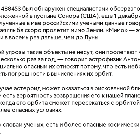
488453 был обнаружен специалистами обсервато
оложенной в пустыне Сонора (США), еще 1 декабр
 можно употреблять в различном виде: жареном, 
«Новым рекордам 
олученные в мае российскими учеными данные говор
как активность Эл
сушеном и соленом. Однако с точки зрения польз
ая глыба скоро пролетит мимо Земли. «Мимо» — э
может отразиться
едпочтение маринованным, соленым и тушеным ва
предстоящем лете
и в восемь раз дальше, чем до Луны.
овал эндокринолог.
й угрозы такие объекты не несут, они пролетают
несколько раз за год, — говорит астрофизик Анто
Вернет молодость
циально опасным их относят потому, что есть не
воспаление: диет
ть погрешности в вычислениях их орбит.
Писарева рассказ
пользе черники
лучае астероид может оказаться в рискованной бл
и есть вероятность возвращения его к нашей плане
когда его орбита сможет пересекаться с орбитой
На какие «кошачьи» типажи
Продлеваем лет
олее опасных условиях.
можно поделить людей
отдохнуть в ба
сезон и во скол
о словам ученых, есть и более опасные космически
обойдется
.