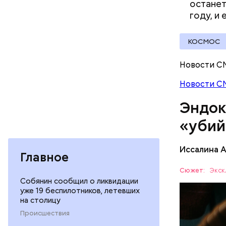
останет
году, и
КОСМОС
Новости С
Новости С
При встре
Эндок
Бычков:
«убий
Иссалина 
Главное
— В них т
комбинаци
Сюжет:
Экск
Собянин сообщил о ликвидации
Использов
ЗДОРОВЬ
уже 19 беспилотников, летевших
антипараз
на столицу
Происшествия