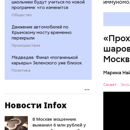
иммуномо
школьники будут учиться по новой
программе: что изменится
Общество
Движение автомобилей по
Крымскому мосту временно
«Прох
перекрыли
Происшествия
шаров
Москв
Медведев: Финал «поганенькой
карьеры» Зеленского уже близок
Политика
Марина На
Сюжет:
Экск
Новости Infox
— Маленьк
сантиметр
Шаровая м
В Москве мошенник
УЧЕНЫЕ
следов. Он
выманил 6 млн рублей у