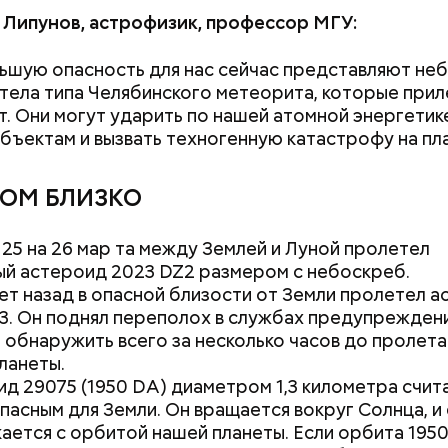
Липунов, астрофизик, профессор МГУ:
шую опасность для нас сейчас представляют не
астыть на месте и не двигаться;
Как поменять батареи дома и
Как получить до
тела типа Челябинского метеорита, которые прил
ни в коем случае махать руками;
не получить штраф
рублей от госу
ет. Они могут ударить по нашей атомной энергетик
т пытаться «поймать» молнию или потрогать, осо
трудной ситуац
бъектам и вызвать техногенную катастрофу на пл
ческими предметами.
претендовать и
документы
ОМ БЛИЗКО
о, в лисичках содержится эргостерол (витамин D2)
с 25 на 26 мар та между Землей и Луной пролетел
ляют рост патогенных дрожжей в тонком и толст
й астероид 2023 DZ2 размером с небоскреб.
, сообщил врач.
лет назад в опасной близости от Земли пролетел 
3. Он поднял переполох в службах предупреждени
 обнаружить всего за несколько часов до пролет
ланеты.
д 29075 (1950 DA) диаметром 1,3 километра счит
пасным для Земли. Он вращается вокруг Солнца, и 
ается с орбитой нашей планеты. Если орбита 195