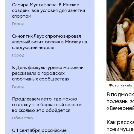
Самира Мустафаева: В Москве
созданы все условия для занятий
спортом
Город
Синоптик Леус спрогнозировал
«первый визит осени» в Москву на
следующей неделе
Город
В День физкультурника москвичи
рассказали о городских
спортивных сообществах
Фото: Pexels
Город
В подмоск
Среднее в
Продлеваем лето: где можно
полезны э
Большие ж
отдохнуть в бархатный сезон и
«Вечерней
во сколько это обойдется
Общество
Как расск
преимущес
С 1 сентября российские