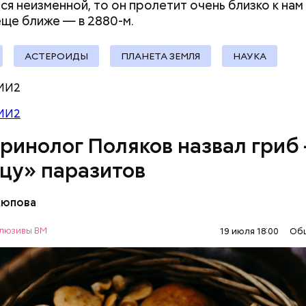
ся неизменной, то он пролетит очень близко к нам
 еще ближе — в 2880-м.
АСТЕРОИДЫ
ПЛАНЕТА ЗЕМЛЯ
НАУКА
МИ2
МИ2
че с шаровой молнией важно не паниковать, подч
ринолог Поляков назвал гриб
цу» паразитов
Аюпова
акже содержится D-манноза (два химических вещес
я позволяет разрушать яйца некоторых паразитов
люзивы ВМ
19 июля 18:00
Об
ание лисичек считается оптимальным среди альт
Е
ВРАЧИ
ГРИБЫ
ПРОДУКТЫ
итарных программ, — подчеркнул специалист.