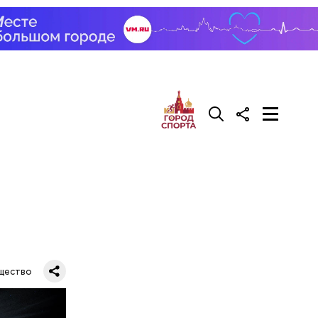
ак
.
но. Если
р за
 угаснет,
о редкий
щество
 все чаще