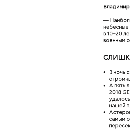
Владимир 
— Наиболь
нужно з
небесные 
нельзя 
в 10–20 л
не стои
военным о
металли
СЛИШК
Кроме тог
В ночь 
они подав
огромны
кишечнике
А пять 
2018 GE
удалось
нашей п
Астерои
самым о
пересек