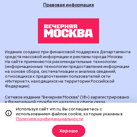
Правовая информация
Издание создано при финансовой поддержке Департамента
средств массовой информации и рекламы города Москвы.
На сайте применяются рекомендательные технологии
(информационные технологии предоставления информации
на основе сбора, систематизации и анализа сведений,
относящихся к предпочтениям пользователей сети
«Интернет», находящихся на территории Российской
Федерации).
Сетевое издание "Вечерняя Москва" (18+) зарегистрировано
в Федеральной службе по надзору в сфере связи,
информационных технологий и массовых коммуникаций
Используя сайт vm.ru, Вы соглашаетесь с
(Роскомнадзор). Свидетельство о регистрации ЭЛ № ФС 77 -
использованием файлов cookie, которые указаны в
90524 от 09.12.2025. Учредитель: АО "Редакция газеты
Политике конфиденциальности
"Вечерняя Москва". Главный редактор
vm.ru
: Александр
Геннадьевич Глуходедов. Адрес редакции: 127015, г.Москва,
Хорошо
Бумажный пр-д, д. 14, стр. 2. Телефон:
+7(499)557-04-24
. Адрес
эл.почты:
edit@vm.ru
. Почта для связи с редакцией сайта: