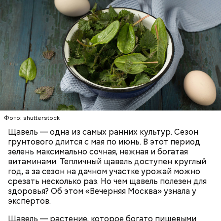
Опасность же щавеля состоит в том, что он
содержит большое количество щавелевой кислоты,
которая может способствовать образованию
Фото: shutterstock
камней в почках, объяснила диетолог.
Щавель — одна из самых ранних культур. Сезон
ЗДОРОВЬЕ
ВРАЧИ
РАСТЕНИЯ
грунтового длится с мая по июнь. В этот период
ПРОДУКТЫ
зелень максимально сочная, нежная и богатая
витаминами. Тепличный щавель доступен круглый
год, а за сезон на дачном участке урожай можно
срезать несколько раз. Но чем щавель полезен для
здоровья? Об этом «Вечерняя Москва» узнала у
экспертов.
Щавель — растение, которое богато пищевыми