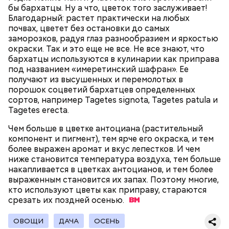
Однако диетолог предупредила: не для всех дыня
бы бархатцы. Ну а что, цветок того заслуживает!
Вовсю идет и сезон черешни. «Вечерняя Москва»
может быть полезна. В первую очередь ее стоит
Благодарный: растет практически на любых
узнала у врача — эндокринолога-диетолога
есть с осторожностью людям:
почвах, цветет без остановки до самых
Натальи Лазуренко,
как правильно есть эту ягоду
с
заморозков, радуя глаз разнообразием и яркостью
пользой для здоровья.
окраски. Так и это еще не все. Не все знают, что
бархатцы используются в кулинарии как приправа
под названием «имеретинский шафран». Ее
получают из высушенных и перемолотых в
порошок соцветий бархатцев определенных
сортов, например Tagetes signota, Tagetes рatula и
Tagetes erecta.
Чем больше в цветке антоциана (растительный
компонент и пигмент), тем ярче его окраска, и тем
— Наиболее распространенные борщ, щи, котлеты,
более выражен аромат и вкус лепестков. И чем
салаты, лаваш с творогом и сыром, пироги, омлет,
ниже становится температура воздуха, тем больше
запеканка. Щавеля там везде используется
накапливается в цветках антоцианов, и тем более
немного, поэтому никакого вреда от него не будет.
выраженным становится их запах. Поэтому многие,
Чем разнообразнее рацион питания человека, тем
кто используют цветы как приправу, стараются
лучше. Потому что это исключает вероятность
срезать их поздней
осенью.
возникновения дефицитов микроэлементов, —
Фото: Shutterstock
заверил специалист.
ОВОЩИ
ДАЧА
ОСЕНЬ