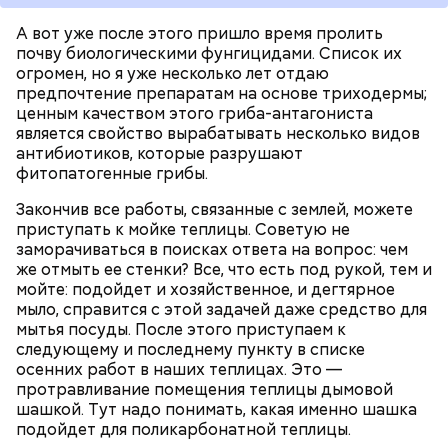
А вот уже после этого пришло время пролить
почву биологическими фунгицидами. Список их
огромен, но я уже несколько лет отдаю
предпочтение препаратам на основе триходермы;
ценным качеством этого гриба-антагониста
является свойство вырабатывать несколько видов
антибиотиков, которые разрушают
фитопатогенные грибы.
Закончив все работы, связанные с землей, можете
приступать к мойке теплицы. Советую не
заморачиваться в поисках ответа на вопрос: чем
же отмыть ее стенки? Все, что есть под рукой, тем и
мойте: подойдет и хозяйственное, и дегтярное
Ранние плоды, по словам врача, лучше не есть:
мыло, справится с этой задачей даже средство для
мытья посуды. После этого приступаем к
Терапевт Кондрахин назвал
Чистит сосуды и защищает от
следующему и последнему пункту в списке
продукты и напитки, которые
рака: чем полезен кресс-салат
осенних работ в наших теплицах. Это —
выводят токсины из организма
протравливание помещения теплицы дымовой
шашкой. Тут надо понимать, какая именно шашка
подойдет для поликарбонатной теплицы.