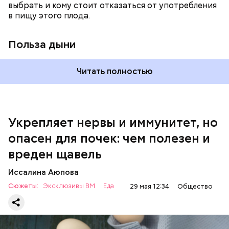
выбрать и кому стоит отказаться от употребления
По мнению специалиста, здоровому человеку
в пищу этого плода.
достаточно включать щавель в рацион несколько
раз в месяц. В небольших количествах в свежем
виде или припущенном на сковороде.
Польза дыни
Читать полностью
Укрепляет нервы и иммунитет, но
опасен для почек: чем полезен и
— Если человек уже болеет мочекаменной
вреден щавель
болезнью, щавель ему не рекомендуется. При
артрите, гастрите, холецистите, синдроме
Иссалина Аюпова
раздраженного кишечника, язвах и панкреатите
Сюжеты:
Эксклюзивы ВМ
Еда
29 мая 12:34
Общество
продукт тоже лучше исключить из рациона, —
предупредила врач. — Он может привести к
повышению кислотности желудка и раздражать
слизистые оболочки.