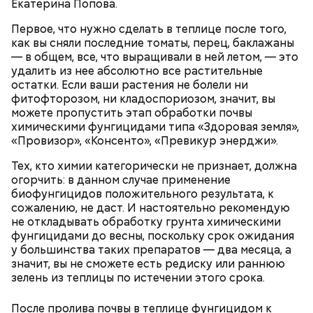
Екатерина Попова.
Первое, что нужно сделать в теплице после того,
как вы сняли последние томаты, перец, баклажаны
— в общем, все, что выращивали в ней летом, — это
Также не нужно есть дыню до корки, потому что
удалить из нее абсолютно все растительные
именно там скапливаются нитраты. И важно
остатки. Если ваши растения не болели ни
тщательно ее мыть, чтобы не отравиться, добавила
фитофторозом, ни кладоспориозом, значит, вы
собеседница «ВМ».
можете пропустить этап обработки почвы
химическими фунгицидами типа «Здоровая земля»,
«Провизор», «Консенто», «Превикур энерджи».
Тех, кто химии категорически не признает, должна
огорчить: в данном случае применение
биофунгицидов положительного результата, к
сожалению, не даст. И настоятельно рекомендую
не откладывать обработку грунта химическими
фунгицидами до весны, поскольку срок ожидания
у большинства таких препаратов — два месяца, а
значит, вы не сможете есть редиску или раннюю
зелень из теплицы по истечении этого срока.
После пролива почвы в теплице фунгицидом к
— Там может содержаться огромное количество