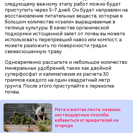
следующему важному этапу работ можно будет
нитратов, которое вызовет головокружение,
приступить через 5–7 дней. Он будет направлен на
гипоксию и ухудшение физического состояния, —
восстановление питательных веществ, которые в
предостерегла Соломатина.
большом количестве «съели» выращиваемые в
теплице культуры. В качестве органической
подкормки истощенной залет от почвы вы можете
использовать перепревший навоз или компост, а
можете разложить по поверхности грядок
свежескошенную траву.
Одновременно рассыпьте и небольшое количество
минеральных удобрений, таких как двойной
суперфосфат и калимагнезия из расчета 30
граммов каждого на один квадратный метр
грунта. После этого приступайте к перекопке
почвы.
беременным, кормящим женщинам;
людям с ослабленной иммунной системой;
Мята и желтая лента: названы
пожилым;
нестандартные способы
детям.
избавиться от вредителей на
огороде