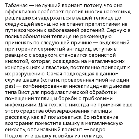
Табачная — не лучший вариант потому, что она
эффективно сработает против многих насекомых,
решившихся задержаться в вашей теплице до
следующей весны, но не станет препятствием на
пути возможных заболеваний растений. Серную в
поликарбонатной теплице не рекомендую
применять по следующей причине — выделяемый
— В дыне содержится много сахара, который
при горении сернистый ангидрид, вступая в
представлен фруктозой. С одной стороны — это
реакцию с воздухом, становится сернистой
хорошо, потому что дает энергию. Но важно
кислотой, которая, осаждаясь на металлических
помнить, что сладкими дынями не нужно сильно
конструкциях и пластике, постепенно приводит к
увлекаться, так же как и арбузами, людям с
их разрушению. Самая подходящая в данном
сахарным диабетом и лишним весом, —
случае шашка (кстати, проверенная мной не один
подчеркнула доктор.
раз) — комбинированная инсектицидная дымовая
типа Вист для профилактической обработки
помещений теплиц и борьбы с грибковыми
инфекциями. Для тех, кто никогда не применял еще
этого средства обеззараживания теплицы,
расскажу, как ей пользоваться. Во избежание
возгорания поместите шашку в металлическую
емкость, оптимальный вариант — ведро.
Подожгите шашку и, выйдя из теплицы,