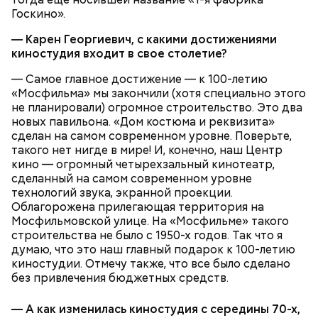
Госкино».
— Карен Георгиевич, с какими достижениями
киностудия входит в свое столетие?
— Самое главное достижение — к 100-летию
«Мосфильма» мы закончили (хотя специально этого
не планировали) огромное строительство. Это два
Еще важно знать, откуда дыню привезли к нам,
новых павильона. «Дом костюма и реквизита»
подчеркнула диетолог. Самолетом их не
сделан на самом современном уровне. Поверьте,
доставляют, поэтому пока она приедет, как и
такого нет нигде в мире! И, конечно, наш Центр
любые фрукты и овощи, она может терять свои
кино — огромный четырехзальный кинотеатр,
витамины.
сделанный на самом современном уровне
технологий звука, экранной проекции.
Облагорожена прилегающая территория на
Мосфильмовской улице. На «Мосфильме» такого
строительства не было с 1950-х годов. Так что я
думаю, что это наш главный подарок к 100-летию
киностудии. Отмечу также, что все было сделано
без привлечения бюджетных средств.
— А как изменилась киностудия с середины 70-х,