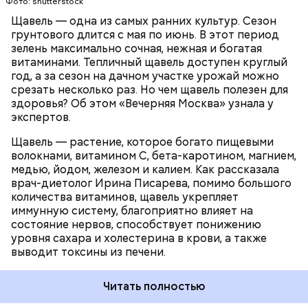
Фото: shutterstock
камней в почках, объяснила диетолог.
Щавель — одна из самых ранних культур. Сезон
ЗДОРОВЬЕ
ВРАЧИ
РАСТЕНИЯ
грунтового длится с мая по июнь. В этот период
ПРОДУКТЫ
зелень максимально сочная, нежная и богатая
витаминами. Тепличный щавель доступен круглый
год, а за сезон на дачном участке урожай можно
срезать несколько раз. Но чем щавель полезен для
здоровья? Об этом «Вечерняя Москва» узнала у
экспертов.
Щавель — растение, которое богато пищевыми
волокнами, витамином С, бета-каротином, магнием,
медью, йодом, железом и калием. Как рассказала
врач-диетолог Ирина Писарева, помимо большого
количества витаминов, щавель укрепляет
иммунную систему, благоприятно влияет на
состояние нервов, способствует понижению
уровня сахара и холестерина в крови, а также
выводит токсины из печени.
Читать полностью