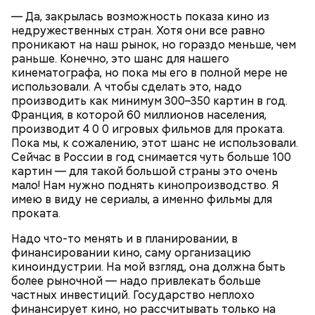
— Да, закрылась возможность показа кино из
недружественных стран. Хотя они все равно
проникают на наш рынок, но гораздо меньше, чем
раньше. Конечно, это шанс для нашего
кинематографа, но пока мы его в полной мере не
использовали. А чтобы сделать это, надо
производить как минимум 300–350 картин в год.
Франция, в которой 60 миллионов населения,
производит 4 0 0 игровых фильмов для проката.
Пока мы, к сожалению, этот шанс не использовали.
— Там может содержаться огромное количество
Сейчас в России в год снимается чуть больше 100
нитратов, которое вызовет головокружение,
картин — для такой большой страны это очень
гипоксию и ухудшение физического состояния, —
мало! Нам нужно поднять кинопроизводство. Я
предостерегла Соломатина.
имею в виду не сериалы, а именно фильмы для
проката.
Надо что-то менять и в планировании, в
финансировании кино, саму организацию
киноиндустрии. На мой взгляд, она должна быть
более рыночной — надо привлекать больше
частных инвестиций. Государство неплохо
финансирует кино, но рассчитывать только на