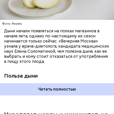
цвет;
лютеин и зеаксантин — эти каротиноиды
отлично поддерживают наше зрение;
калий — оказывает мочегонное действие,
Фото: Pexels
поддерживает сердечно-сосудистую
систему и предотвращает скачки давления;
Дыни начали появляться на полках магазинов в
магний — помогает калию и не дает сосудам
начале лета, однако по-настоящему их сезон
спазмироваться.
начинается только сейчас. «Вечерняя Москва»
узнала у врача-диетолога, кандидата медицинских
наук Елены Соломатиной, чем полезна дыня, как ее
выбрать и кому стоит отказаться от употребления
По мнению специалиста, здоровому человеку
в пищу этого плода.
достаточно включать щавель в рацион несколько
раз в месяц. В небольших количествах в свежем
виде или припущенном на сковороде.
Польза дыни
Читать полностью