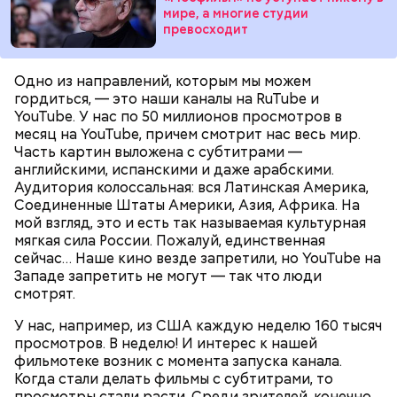
мире, а многие студии
превосходит
Одно из направлений, которым мы можем
гордиться, — это наши каналы на RuTube и
YouTube. У нас по 50 миллионов просмотров в
месяц на YouTube, причем смотрит нас весь мир.
Часть картин выложена с субтитрами —
английскими, испанскими и даже арабскими.
Аудитория колоссальная: вся Латинская Америка,
Соединенные Штаты Америки, Азия, Африка. На
мой взгляд, это и есть так называемая культурная
Фото: Shutterstock
мягкая сила России. Пожалуй, единственная
сейчас… Наше кино везде запретили, но YouTube на
Западе запретить не могут — так что люди
смотрят.
У нас, например, из США каждую неделю 160 тысяч
просмотров. В неделю! И интерес к нашей
Как выбрать дыню
фильмотеке возник с момента запуска канала.
Когда стали делать фильмы с субтитрами, то
просмотры стали расти. Среди зрителей, конечно,