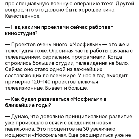
про специальную военную операцию тоже. Другой
вопрос, что это должно быть хорошее кино.
Качественное.
Ранние плоды, по словам врача, лучше не есть:
— Над какими проектами сейчас работает
Терапевт Кондрахин назвал
киностудия?
Чистит сосуды и защищает от
продукты и напитки, которые
рака: чем полезен кресс-салат
выводят токсины из организма
— Проектов очень много. «Мосфильм» — это же и
телестудия тоже. Огромная часть работы связана с
телевидением, сериалами, программами. Когда
строились большие студии, телевидения не было.
Сейчас оно стало одной из важнейших
составляющих во всем мире. У нас в год выходит
примерно 120–140 проектов, включая
телевизионные. Бывает и больше.
— Как будет развиваться «Мосфильм» в
ближайшие годы?
— В дыне содержится много сахара, который
— Думаю, что довольно принципиальное развитие
представлен фруктозой. С одной стороны — это
уже произошло в связи с введением новых
хорошо, потому что дает энергию. Но важно
павильонов. Это процентов на 30 увеличило
помнить, что сладкими дынями не нужно сильно
мощности «Мосфильма». Еще расшириться уже не
увлекаться, так же как и арбузами, людям с