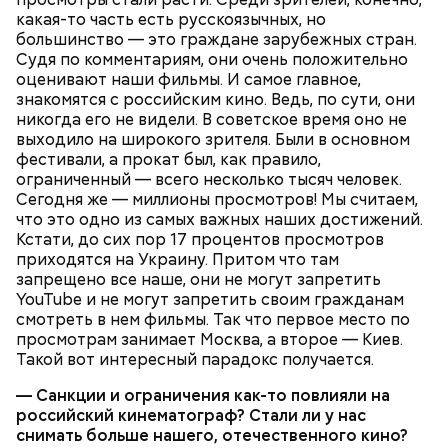
какая-то часть есть русскоязычных, но
большинство — это граждане зарубежных стран.
Судя по комментариям, они очень положительно
оценивают наши фильмы. И самое главное,
знакомятся с российским кино. Ведь, по сути, они
никогда его не видели. В советское время оно не
выходило на широкого зрителя. Были в основном
фестивали, а прокат был, как правило,
ограниченный — всего несколько тысяч человек.
Сегодня же — миллионы просмотров! Мы считаем,
что это одно из самых важных наших достижений.
Кстати, до сих пор 17 процентов просмотров
приходятся на Украину. Притом что там
запрещено все наше, они не могут запретить
YouTube и не могут запретить своим гражданам
Также не нужно есть дыню до корки, потому что
смотреть в нем фильмы. Так что первое место по
именно там скапливаются нитраты. И важно
просмотрам занимает Москва, а второе — Киев.
тщательно ее мыть, чтобы не отравиться, добавила
Такой вот интересный парадокс получается.
собеседница «ВМ».
— Санкции и ограничения как-то повлияли на
российский кинематограф? Стали ли у нас
снимать больше нашего, отечественного кино?