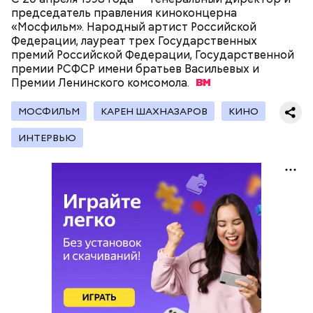
председатель правления киноконцерна
«Мосфильм». Народный артист Российской
— Наиболее распространенные борщ, щи, котлеты,
Федерации, лауреат трех Государственных
салаты, лаваш с творогом и сыром, пироги, омлет,
премий Российской Федерации, Государственной
запеканка. Щавеля там везде используется
премии РСФСР имени братьев Васильевых и
немного, поэтому никакого вреда от него не будет.
Премии Ленинского
комсомола.
Чем разнообразнее рацион питания человека, тем
лучше. Потому что это исключает вероятность
МОСФИЛЬМ
КАРЕН ШАХНАЗАРОВ
КИНО
возникновения дефицитов микроэлементов, —
Фото: Shutterstock
заверил специалист.
ИНТЕРВЬЮ
Вред дыни
А врач-эндокринолог Алексей Калинчев рассказал,
что существует множество блюд, где используют