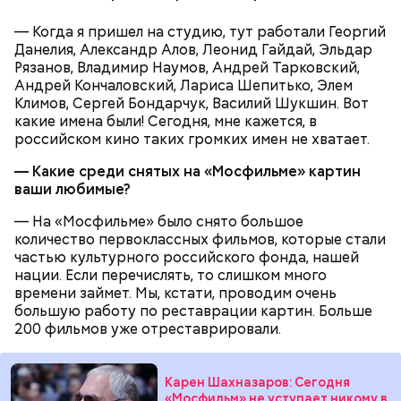
— Когда я пришел на студию, тут работали Георгий
Данелия, Александр Алов, Леонид Гайдай, Эльдар
Рязанов, Владимир Наумов, Андрей Тарковский,
Андрей Кончаловский, Лариса Шепитько, Элем
Климов, Сергей Бондарчук, Василий Шукшин. Вот
какие имена были! Сегодня, мне кажется, в
российском кино таких громких имен не хватает.
— Какие среди снятых на «Мосфильме» картин
ваши любимые?
— На «Мосфильме» было снято большое
количество первоклассных фильмов, которые стали
частью культурного российского фонда, нашей
При выборе дыни эксперт посоветовала
нации. Если перечислять, то слишком много
ориентироваться на запах:
времени займет. Мы, кстати, проводим очень
большую работу по реставрации картин. Больше
200 фильмов уже отреставрировали.
Карен Шахназаров: Сегодня
«Мосфильм» не уступает никому в