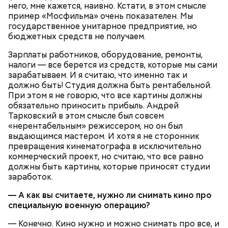
него, мне кажется, наивно. Кстати, в этом смысле
пример «Мосфильма» очень показателен. Мы
государственное унитарное предприятие, но
бюджетных средств не получаем.
беременным, кормящим женщинам;
Зарплаты работников, оборудование, ремонты,
людям с ослабленной иммунной системой;
налоги — все берется из средств, которые мы сами
пожилым;
зарабатываем. И я считаю, что именно так и
детям.
должно быть! Студия должна быть рентабельной.
При этом я не говорю, что все картины должны
обязательно приносить прибыль. Андрей
Тарковский в этом смысле был совсем
«нерентабельным» режиссером, но он был
выдающимся мастером. И хотя я не сторонник
превращения кинематографа в исключительно
коммерческий проект, но считаю, что все равно
должны быть картины, которые приносят студии
заработок.
— А как вы считаете, нужно ли снимать кино про
специальную военную операцию?
— Конечно. Кино нужно и можно снимать про все, и