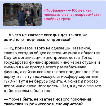
Кроме того, специалист не советует покупать
дыню с вмятиной или перележавшую в магазине
«Мосфильму» — 100 лет: как
долгое время:
менялась главная всероссийская
«фабрика грез»
— А чего не хватает сегодня для такого же
активного творческого процесса?
— Ну, приказом этого не сделаешь. Наверное,
таково сегодня общее состояние умов в обществе.
Другая организация кинопроизводства. Тогда
государство финансировало кино через студии, и
именно в них прежде всего разрабатывали
фильмы, а сейчас все идет через продюсеров. Как
вернуться в ту творческую атмосферу середины
1970-х? Тут я не берусь судить. А может, я просто
— Она должна приятно пахнуть. Если дыня не
вспоминаю свою молодость… Нет, я думаю, что это
пахнет, значит, ее созревание ускорили или
действительно было так.
сорвали недозревшей. Она может быть мягкой, но
будет безвкусной.
— Может быть, не хватает нового поколения
талантливых режиссеров, сценаристов?