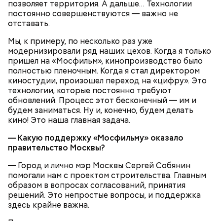
позволяет территория. А дальше… Технологии
сахарным диабетом и лишним весом, —
постоянно совершенствуются — важно не
подчеркнула доктор.
отставать.
Мы, к примеру, по несколько раз уже
модернизировали ряд наших цехов. Когда я только
пришел на «Мосфильм», кинопроизводство было
полностью пленочным. Когда я стал директором
киностудии, произошел переход на «цифру». Это
технологии, которые постоянно требуют
обновлений. Процесс этот бесконечный — им и
будем заниматься. Ну и, конечно, будем делать
кино! Это наша главная задача.
— Какую поддержку «Мосфильму» оказало
с сахарным диабетом;
правительство Москвы?
лишним весом.
— Город и лично мэр Москвы Сергей Собянин
помогали нам с проектом строительства. Главным
образом в вопросах согласований, принятия
решений. Это непростые вопросы, и поддержка
здесь крайне важна.