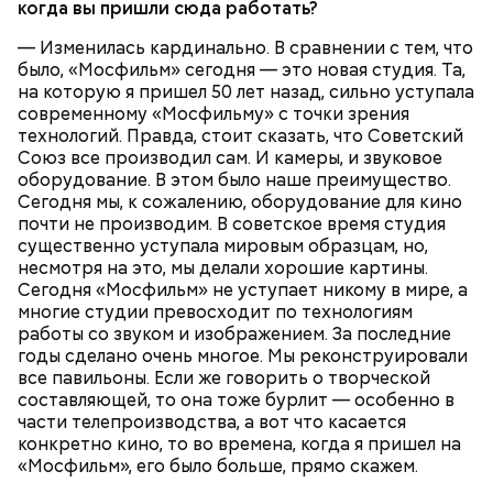
когда вы пришли сюда работать?
— Изменилась кардинально. В сравнении с тем, что
было, «Мосфильм» сегодня — это новая студия. Та,
— Есть опасность, что гнилостные процессы
на которую я пришел 50 лет назад, сильно уступала
распространились по всему плоду. Ей можно
современному «Мосфильму» с точки зрения
отравиться.
технологий. Правда, стоит сказать, что Советский
Союз все производил сам. И камеры, и звуковое
оборудование. В этом было наше преимущество.
Сегодня мы, к сожалению, оборудование для кино
почти не производим. В советское время студия
существенно уступала мировым образцам, но,
несмотря на это, мы делали хорошие картины.
Сегодня «Мосфильм» не уступает никому в мире, а
многие студии превосходит по технологиям
работы со звуком и изображением. За последние
годы сделано очень многое. Мы реконструировали
все павильоны. Если же говорить о творческой
составляющей, то она тоже бурлит — особенно в
части телепроизводства, а вот что касается
конкретно кино, то во времена, когда я пришел на
«Мосфильм», его было больше, прямо скажем.