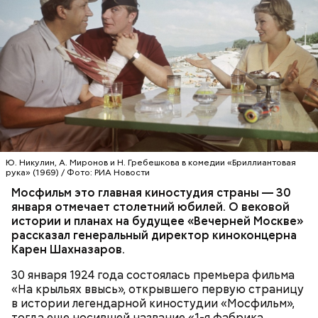
доктор.
Ю. Никулин, А. Миронов и Н. Гребешкова в комедии «Бриллиантовая
рука» (1969) / Фото: РИА Новости
Мосфильм это главная киностудия страны — 30
— Ранний сорт «Колхозница» выращивают в
января отмечает столетний юбилей. О вековой
России. А дыня «Торпеда» растет в основном в
истории и планах на будущее «Вечерней Москве»
Узбекистане. Этот сорт созревает в августе, —
рассказал генеральный директор киноконцерна
сообщила Соломатина.
Карен Шахназаров.
30 января 1924 года состоялась премьера фильма
«На крыльях ввысь», открывшего первую страницу
в истории легендарной киностудии «Мосфильм»,
тогда еще носившей название «1-я фабрика