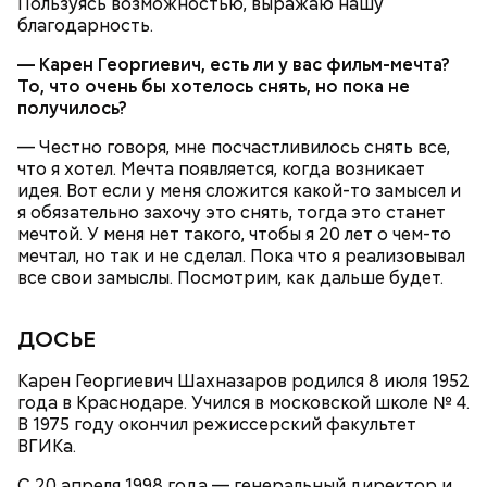
Пользуясь возможностью, выражаю нашу
благодарность.
— Карен Георгиевич, есть ли у вас фильм-мечта?
То, что очень бы хотелось снять, но пока не
получилось?
— Честно говоря, мне посчастливилось снять все,
что я хотел. Мечта появляется, когда возникает
идея. Вот если у меня сложится какой-то замысел и
я обязательно захочу это снять, тогда это станет
мечтой. У меня нет такого, чтобы я 20 лет о чем-то
Однако диетолог предупредила: не для всех дыня
Вовсю идет и сезон черешни. «Вечерняя Москва»
мечтал, но так и не сделал. Пока что я реализовывал
может быть полезна. В первую очередь ее стоит
узнала у врача — эндокринолога-диетолога
все свои замыслы. Посмотрим, как дальше будет.
есть с осторожностью людям:
Натальи Лазуренко,
как правильно есть эту ягоду
с
пользой для здоровья.
ДОСЬЕ
Карен Георгиевич Шахназаров родился 8 июля 1952
года в Краснодаре. Учился в московской школе № 4.
В 1975 году окончил режиссерский факультет
ВГИКа.
С 20 апреля 1998 года — генеральный директор и