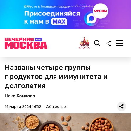
Названы четыре группы
— Там может содержаться огромное количество
продуктов для иммунитета и
нитратов, которое вызовет головокружение,
гипоксию и ухудшение физического состояния, —
долголетия
предостерегла Соломатина.
Ника Комкова
16 марта 2024 16:32
Общество