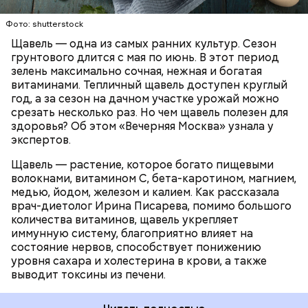
— Я советую есть не более одного зубчика чеснока
содержит большое количество щавелевой кислоты,
в сыром виде в день. Тем не менее некоторым
которая может способствовать образованию
Фото: shutterstock
людям стоит вообще отказаться от данного
камней в почках, объяснила диетолог.
Щавель — одна из самых ранних культур. Сезон
продукта. Например, тем, у кого есть проблемы с
ЗДОРОВЬЕ
ВРАЧИ
РАСТЕНИЯ
грунтового длится с мая по июнь. В этот период
желудочно-кишечным трактом. Эфирные масла
ПРОДУКТЫ
зелень максимально сочная, нежная и богатая
оказывают раздражающее действие на слизистые
витаминами. Тепличный щавель доступен круглый
оболочки кишечника и могут вызвать обострение,
год, а за сезон на дачном участке урожай можно
— предупредила Соломатина.
срезать несколько раз. Но чем щавель полезен для
здоровья? Об этом «Вечерняя Москва» узнала у
экспертов.
Щавель — растение, которое богато пищевыми
волокнами, витамином С, бета-каротином, магнием,
медью, йодом, железом и калием. Как рассказала
врач-диетолог Ирина Писарева, помимо большого
количества витаминов, щавель укрепляет
иммунную систему, благоприятно влияет на
состояние нервов, способствует понижению
уровня сахара и холестерина в крови, а также
Диетолог отметила, что норма потребления
выводит токсины из печени.
чеснока сугубо индивидуальна.