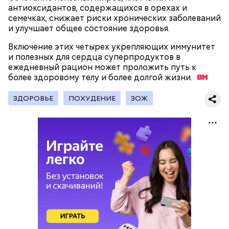
антиоксидантов, содержащихся в орехах и
семечках, снижает риски хронических заболеваний
и улучшает общее состояние здоровья.
— Наиболее распространенные борщ, щи, котлеты,
Включение этих четырех укрепляющих иммунитет
салаты, лаваш с творогом и сыром, пироги, омлет,
и полезных для сердца суперпродуктов в
запеканка. Щавеля там везде используется
ежедневный рацион может проложить путь к
немного, поэтому никакого вреда от него не будет.
более здоровому телу и более долгой
жизни.
Чем разнообразнее рацион питания человека, тем
лучше. Потому что это исключает вероятность
ЗДОРОВЬЕ
ПОХУДЕНИЕ
ЗОЖ
возникновения дефицитов микроэлементов, —
Фото: Shutterstock
заверил специалист.
Вред дыни