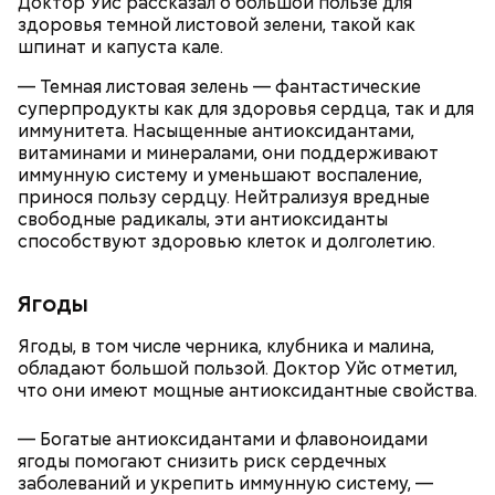
Доктор Уйс рассказал о большой пользе для
здоровья темной листовой зелени, такой как
шпинат и капуста кале.
— Темная листовая зелень — фантастические
суперпродукты как для здоровья сердца, так и для
Ранние плоды, по словам врача, лучше не есть:
иммунитета. Насыщенные антиоксидантами,
Терапевт Кондрахин назвал
витаминами и минералами, они поддерживают
Чистит сосуды и защищает от
продукты и напитки, которые
иммунную систему и уменьшают воспаление,
рака: чем полезен кресс-салат
выводят токсины из организма
принося пользу сердцу. Нейтрализуя вредные
свободные радикалы, эти антиоксиданты
способствуют здоровью клеток и долголетию.
Ягоды
Ягоды, в том числе черника, клубника и малина,
обладают большой пользой. Доктор Уйс отметил,
что они имеют мощные антиоксидантные свойства.
— В дыне содержится много сахара, который
— Богатые антиоксидантами и флавоноидами
представлен фруктозой. С одной стороны — это
ягоды помогают снизить риск сердечных
хорошо, потому что дает энергию. Но важно
заболеваний и укрепить иммунную систему, —