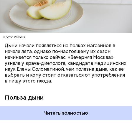
минералами. Так, в дыне содержатся:
слизистые оболочки органов. А еще именно
ЗДОРОВЬЕ
ПРАВИЛЬНОЕ ПИТАНИЕ
бета-каротин обеспечивает дыне желтый
ОВОЩИ
ЛЕТО
ФРУКТЫ
цвет;
лютеин и зеаксантин — эти каротиноиды
отлично поддерживают наше зрение;
калий — оказывает мочегонное действие,
Фото: Pexels
поддерживает сердечно-сосудистую
систему и предотвращает скачки давления;
Дыни начали появляться на полках магазинов в
магний — помогает калию и не дает сосудам
начале лета, однако по-настоящему их сезон
спазмироваться.
начинается только сейчас. «Вечерняя Москва»
узнала у врача-диетолога, кандидата медицинских
наук Елены Соломатиной, чем полезна дыня, как ее
выбрать и кому стоит отказаться от употребления
По мнению специалиста, здоровому человеку
— Однако если человеку нужно не разжижать
в пищу этого плода.
достаточно включать щавель в рацион несколько
кровь, а наоборот, ее коагулировать, то нужно
раз в месяц. В небольших количествах в свежем
полностью исключить чеснок из рациона, —
виде или припущенном на сковороде.
уточнила диетолог.
Польза дыни
Читать полностью