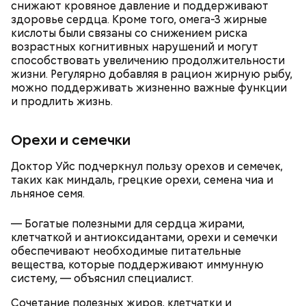
снижают кровяное давление и поддерживают
здоровье сердца. Кроме того, омега-3 жирные
кислоты были связаны со снижением риска
возрастных когнитивных нарушений и могут
способствовать увеличению продолжительности
жизни. Регулярно добавляя в рацион жирную рыбу,
можно поддерживать жизненно важные функции
и продлить жизнь.
Орехи и семечки
Доктор Уйс подчеркнул пользу орехов и семечек,
Однако диетолог предупредила: не для всех дыня
Вовсю идет и сезон черешни. «Вечерняя Москва»
таких как миндаль, грецкие орехи, семена чиа и
может быть полезна. В первую очередь ее стоит
узнала у врача — эндокринолога-диетолога
льняное семя.
есть с осторожностью людям:
Натальи Лазуренко,
как правильно есть эту ягоду
с
пользой для здоровья.
— Богатые полезными для сердца жирами,
клетчаткой и антиоксидантами, орехи и семечки
обеспечивают необходимые питательные
вещества, которые поддерживают иммунную
систему, — объяснил специалист.
Сочетание полезных жиров, клетчатки и