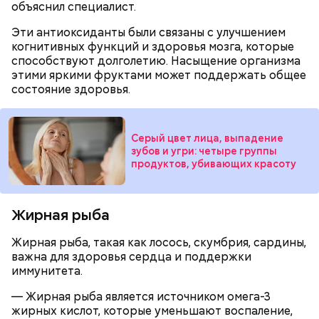
помнить, что сладкими дынями не нужно сильно
объяснил специалист.
увлекаться, так же как и арбузами, людям с
сахарным диабетом и лишним весом, —
Эти антиоксиданты были связаны с улучшением
подчеркнула доктор.
когнитивных функций и здоровья мозга, которые
способствуют долголетию. Насыщение организма
этими яркими фруктами может поддержать общее
состояние здоровья.
Серый цвет лица, выпадение
зубов и угри: четыре группы
продуктов, убивающих красоту
Жирная рыба
с сахарным диабетом;
Жирная рыба, такая как лосось, скумбрия, сардины,
лишним весом.
важна для здоровья сердца и поддержки
иммунитета.
— Жирная рыба является источником омега-3
жирных кислот, которые уменьшают воспаление,