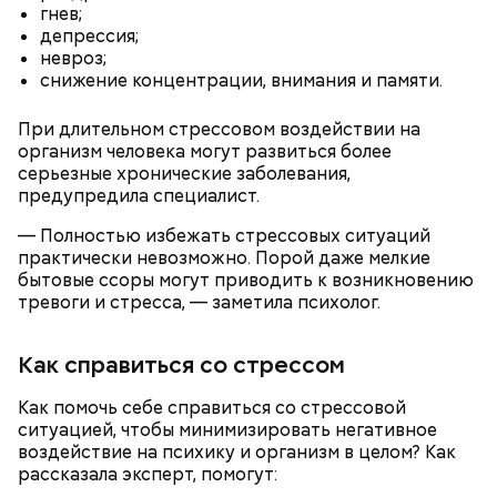
с сахарным диабетом;
гнев;
лишним весом.
депрессия;
невроз;
снижение концентрации, внимания и памяти.
При длительном стрессовом воздействии на
организм человека могут развиться более
серьезные хронические заболевания,
предупредила специалист.
— Полностью избежать стрессовых ситуаций
практически невозможно. Порой даже мелкие
бытовые ссоры могут приводить к возникновению
тревоги и стресса, — заметила психолог.
Как справиться со стрессом
Как помочь себе справиться со стрессовой
Однако диетолог предупредила: не для всех дыня
ситуацией, чтобы минимизировать негативное
Вовсю идет и сезон черешни. «Вечерняя Москва»
может быть полезна. В первую очередь ее стоит
воздействие на психику и организм в целом? Как
узнала у врача — эндокринолога-диетолога
есть с осторожностью людям:
рассказала эксперт, помогут:
Натальи Лазуренко,
как правильно есть эту ягоду
с
пользой для здоровья.