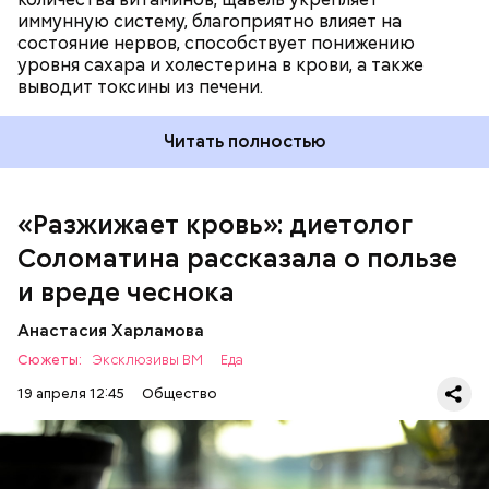
иммунную систему, благоприятно влияет на
состояние нервов, способствует понижению
уровня сахара и холестерина в крови, а также
Диетолог отметила, что норма потребления
выводит токсины из печени.
чеснока сугубо индивидуальна.
Читать полностью
«Разжижает кровь»: диетолог
Соломатина рассказала о пользе
и вреде чеснока
Анастасия Харламова
Сюжеты:
Эксклюзивы ВМ
Еда
19 апреля 12:45
Общество
— Чеснок является достаточно полезным
продуктом. В нем содержатся уникальные
Диетолог Соломатина
эфирные масла. Они отпугивают потенциальные
рассказала, что лучше есть при
вирусы. Это нужно взять на вооружение для себя. Я
гриппе и коронавирусе