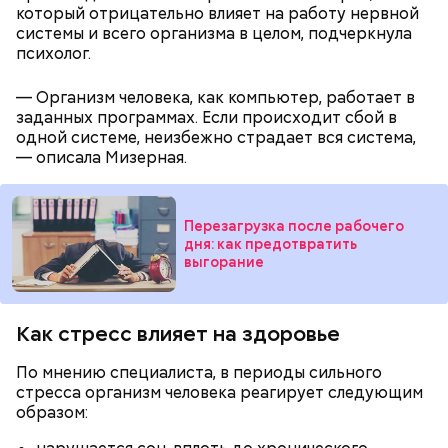
который отрицательно влияет на работу нервной
системы и всего организма в целом, подчеркнула
психолог.
— Организм человека, как компьютер, работает в
заданных программах. Если происходит сбой в
одной системе, неизбежно страдает вся система,
— описала Мизерная.
Ранние плоды, по словам врача, лучше не есть:
Перезагрузка после рабочего
дня: как предотвратить
Терапевт Кондрахин назвал
выгорание
Чистит сосуды и защищает от
продукты и напитки, которые
рака: чем полезен кресс-салат
выводят токсины из организма
Как стресс влияет на здоровье
По мнению специалиста, в периоды сильного
стресса организм человека реагирует следующим
образом: