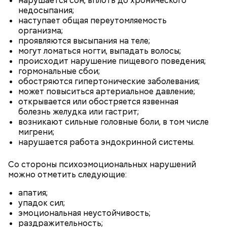
нарушается сон, вплоть до хронического
недосыпания;
наступает общая переутомляемость
организма;
— В дыне содержится много сахара, который
проявляются высыпания на теле;
представлен фруктозой. С одной стороны — это
могут ломаться ногти, выпадать волосы;
хорошо, потому что дает энергию. Но важно
происходит нарушение пищевого поведения;
помнить, что сладкими дынями не нужно сильно
гормональные сбои;
увлекаться, так же как и арбузами, людям с
обостряются гипертонические заболевания;
сахарным диабетом и лишним весом, —
может повыситься артериальное давление;
подчеркнула доктор.
открывается или обостряется язвенная
болезнь желудка или гастрит;
возникают сильные головные боли, в том числе
мигрени;
нарушается работа эндокринной системы.
Со стороны психоэмоциональных нарушений
можно отметить следующие:
апатия;
упадок сил;
эмоциональная неустойчивость;
раздражительность;