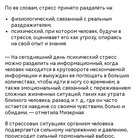
По ее словам, стресс принято разделять на:
физиологический, связанный с реальным
раздражителем;
психический, при котором человек, будучи в
стрессе, оценивает его как угрозу, опираясь
на свой опыт и знания.
— На сегодняшний день психический стресс
можно разделить на информационный, когда
человек находится в круговороте нескончаемой
информации и вынужден ее поглощать в больших
беременным, кормящим женщинам;
количествах, чтобы идти в ногу со временем, а
людям с ослабленной иммунной системой;
также эмоциональный, связанный с переживанием
пожилым;
сложных жизненных ситуаций, таких как утрата
детям.
близкого человека, развод и т. д., где он часто
остается наедине со своими чувствами, болью и
обидами, — отметила Мизерная.
В стрессовых ситуациях организм человека
подвергается сильному напряжению и давлению,
происходит сильный гормональный выброс,