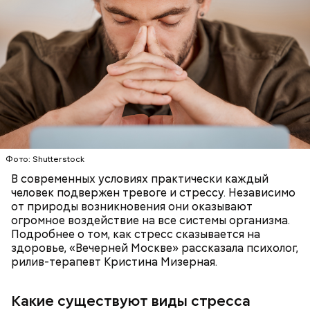
Также не нужно есть дыню до корки, потому что
именно там скапливаются нитраты. И важно
тщательно ее мыть, чтобы не отравиться, добавила
собеседница «ВМ».
Фото: Shutterstock
В современных условиях практически каждый
человек подвержен тревоге и стрессу. Независимо
от природы возникновения они оказывают
огромное воздействие на все системы организма.
Подробнее о том, как стресс сказывается на
здоровье, «Вечерней Москве» рассказала психолог,
— Там может содержаться огромное количество
рилив-терапевт Кристина Мизерная.
нитратов, которое вызовет головокружение,
гипоксию и ухудшение физического состояния, —
предостерегла Соломатина.
Какие существуют виды стресса