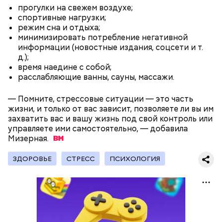
прогулки на свежем воздухе;
спортивные нагрузки;
режим сна и отдыха;
минимизировать потребление негативной
информации (новостные издания, соцсети и т.
д.);
время наедине с собой;
расслабляющие ванны, сауны, массажи.
— Помните, стрессовые ситуации — это часть
— Наиболее распространенные борщ, щи, котлеты,
жизни, и только от вас зависит, позволяете ли вы им
салаты, лаваш с творогом и сыром, пироги, омлет,
захватить вас и вашу жизнь под свой контроль или
запеканка. Щавеля там везде используется
управляете ими самостоятельно, — добавила
немного, поэтому никакого вреда от него не будет.
Мизерная.
Чем разнообразнее рацион питания человека, тем
лучше. Потому что это исключает вероятность
ЗДОРОВЬЕ
СТРЕСС
ПСИХОЛОГИЯ
возникновения дефицитов микроэлементов, —
Фото: Shutterstock
заверил специалист.