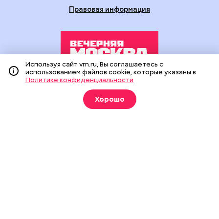
Правовая информация
Используя сайт vm.ru, Вы соглашаетесь с
использованием файлов cookie, которые указаны в
Политике конфиденциальности
Издание создано при финансовой поддержке Департамента
средств массовой информации и рекламы города Москвы.
Хорошо
На сайте применяются рекомендательные технологии
(информационные технологии предоставления информации
на основе сбора, систематизации и анализа сведений,
относящихся к предпочтениям пользователей сети
«Интернет», находящихся на территории Российской
Федерации).
Сетевое издание "Вечерняя Москва" (18+) зарегистрировано
в Федеральной службе по надзору в сфере связи,
информационных технологий и массовых коммуникаций
(Роскомнадзор). Свидетельство о регистрации ЭЛ № ФС 77 -
90524 от 09.12.2025. Учредитель: АО "Редакция газеты
"Вечерняя Москва". Главный редактор
vm.ru
: Александр
Геннадьевич Глуходедов. Адрес редакции: 127015, г.Москва,
Бумажный пр-д, д. 14, стр. 2. Телефон:
+7(499)557-04-24
. Адрес