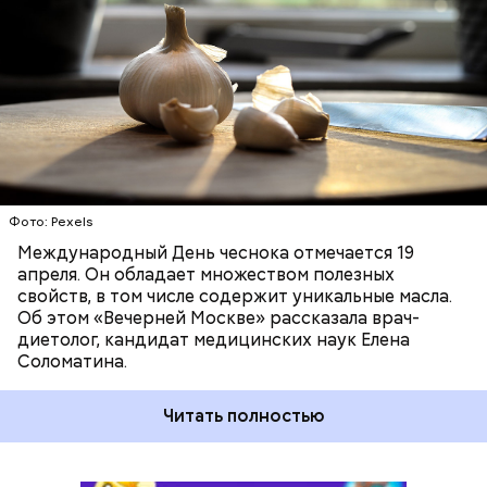
рекомендую есть чеснок во время простуды. Но он
ЗДОРОВЬЕ
ВРАЧИ
ПРОДУКТЫ
не может быть единственным средством для
борьбы с простудой, — подчеркнула специалист.
Фото: Pexels
Международный День чеснока отмечается 19
апреля. Он обладает множеством полезных
свойств, в том числе содержит уникальные масла.
Об этом «Вечерней Москве» рассказала врач-
диетолог, кандидат медицинских наук Елена
Соломатина.
Читать полностью