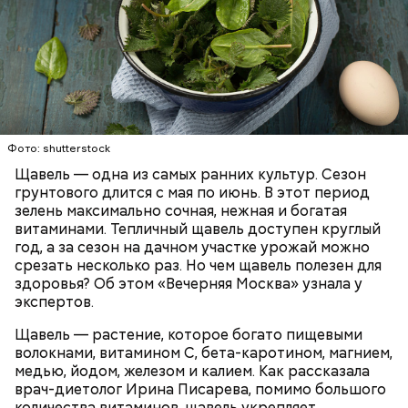
Опасность же щавеля состоит в том, что он
— Я советую есть не более одного зубчика чеснока
содержит большое количество щавелевой кислоты,
в сыром виде в день. Тем не менее некоторым
которая может способствовать образованию
Фото: shutterstock
людям стоит вообще отказаться от данного
камней в почках, объяснила диетолог.
Щавель — одна из самых ранних культур. Сезон
продукта. Например, тем, у кого есть проблемы с
ЗДОРОВЬЕ
ВРАЧИ
РАСТЕНИЯ
грунтового длится с мая по июнь. В этот период
желудочно-кишечным трактом. Эфирные масла
ПРОДУКТЫ
зелень максимально сочная, нежная и богатая
оказывают раздражающее действие на слизистые
витаминами. Тепличный щавель доступен круглый
оболочки кишечника и могут вызвать обострение,
год, а за сезон на дачном участке урожай можно
— предупредила Соломатина.
срезать несколько раз. Но чем щавель полезен для
здоровья? Об этом «Вечерняя Москва» узнала у
экспертов.
Щавель — растение, которое богато пищевыми
волокнами, витамином С, бета-каротином, магнием,
медью, йодом, железом и калием. Как рассказала
врач-диетолог Ирина Писарева, помимо большого
количества витаминов, щавель укрепляет