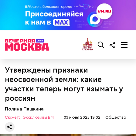
— Есть опасность, что гнилостные процессы
распространились по всему плоду. Ей можно
Все в противне заливается сливками. По вкусу
отравиться.
можно добавить соль и перец. Сверху блюдо
присыпают свежим базиликом и отправляют в
духовку на 15 минут.
Утверждены признаки
неосвоенной земли: какие
участки теперь могут изымать у
россиян
Полина Пашкина
Сюжет:
Эксклюзивы ВМ
03 июня 2025 19:02
Общество