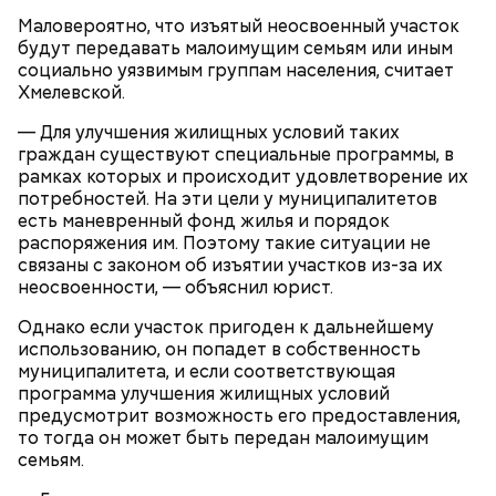
Маловероятно, что изъятый неосвоенный участок
будут передавать малоимущим семьям или иным
социально уязвимым группам населения, считает
Хмелевской.
Ранние плоды, по словам врача, лучше не есть:
— Для улучшения жилищных условий таких
Терапевт Кондрахин назвал
Чистит сосуды и защищает от
граждан существуют специальные программы, в
продукты и напитки, которые
рака: чем полезен кресс-салат
рамках которых и происходит удовлетворение их
выводят токсины из организма
потребностей. На эти цели у муниципалитетов
есть маневренный фонд жилья и порядок
распоряжения им. Поэтому такие ситуации не
связаны с законом об изъятии участков из-за их
неосвоенности, — объяснил юрист.
Спагетти из кабачков
Однако если участок пригоден к дальнейшему
использованию, он попадет в собственность
муниципалитета, и если соответствующая
программа улучшения жилищных условий
предусмотрит возможность его предоставления,
— В дыне содержится много сахара, который
то тогда он может быть передан малоимущим
представлен фруктозой. С одной стороны — это
семьям.
хорошо, потому что дает энергию. Но важно
помнить, что сладкими дынями не нужно сильно