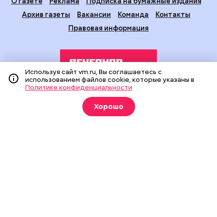
О газете
Реклама
Подписка на бумажные издания
Архив газеты
Вакансии
Команда
Контакты
Правовая информация
Используя сайт vm.ru, Вы соглашаетесь с
использованием файлов cookie, которые указаны в
Политике конфиденциальности
Издание создано при финансовой поддержке Департамента
Хорошо
средств массовой информации и рекламы города Москвы.
На сайте применяются рекомендательные технологии
(информационные технологии предоставления информации
на основе сбора, систематизации и анализа сведений,
относящихся к предпочтениям пользователей сети
«Интернет», находящихся на территории Российской
Федерации).
Сетевое издание "Вечерняя Москва" (18+) зарегистрировано
в Федеральной службе по надзору в сфере связи,
информационных технологий и массовых коммуникаций
(Роскомнадзор). Свидетельство о регистрации ЭЛ № ФС 77 -
90524 от 09.12.2025. Учредитель: АО "Редакция газеты
"Вечерняя Москва". Главный редактор
vm.ru
: Александр