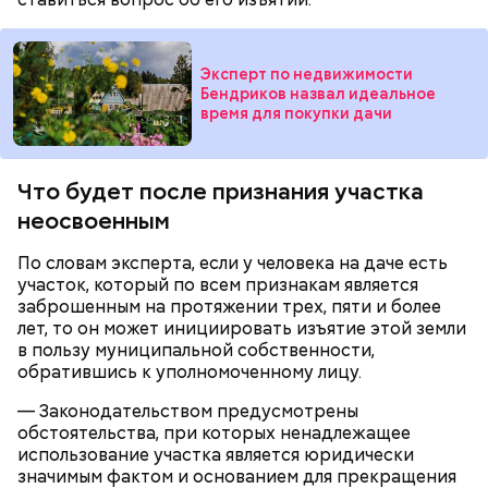
— Кабачки нужно натереть длинными слайсами
(это можно сделать на специальной терке),
похожими на спагетти, и уложить в противень.
Эксперт по недвижимости
Дальше нужно добавить немного растительного
Бендриков назвал идеальное
масла, соль, а сверху бросить хаотично
время для покупки дачи
порезанную брынзу. Затем добавляются помидоры
черри или грунтовые, — рассказал шеф-повар.
Что будет после признания участка
неосвоенным
— Там может содержаться огромное количество
По словам эксперта, если у человека на даче есть
нитратов, которое вызовет головокружение,
участок, который по всем признакам является
гипоксию и ухудшение физического состояния, —
заброшенным на протяжении трех, пяти и более
предостерегла Соломатина.
лет, то он может инициировать изъятие этой земли
в пользу муниципальной собственности,
обратившись к уполномоченному лицу.
кабачок;
— Законодательством предусмотрены
брынза;
обстоятельства, при которых ненадлежащее
растительное масло;
использование участка является юридически
помидоры черри либо грунтовые.
значимым фактом и основанием для прекращения