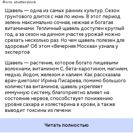
Фото: shutterstock
камней в почках, объяснила диетолог.
Щавель — одна из самых ранних культур. Сезон
ЗДОРОВЬЕ
ВРАЧИ
РАСТЕНИЯ
грунтового длится с мая по июнь. В этот период
ПРОДУКТЫ
зелень максимально сочная, нежная и богатая
витаминами. Тепличный щавель доступен круглый
год, а за сезон на дачном участке урожай можно
срезать несколько раз. Но чем щавель полезен для
здоровья? Об этом «Вечерняя Москва» узнала у
экспертов.
Щавель — растение, которое богато пищевыми
волокнами, витамином С, бета-каротином, магнием,
медью, йодом, железом и калием. Как рассказала
врач-диетолог Ирина Писарева, помимо большого
количества витаминов, щавель укрепляет
иммунную систему, благоприятно влияет на
состояние нервов, способствует понижению
уровня сахара и холестерина в крови, а также
выводит токсины из печени.
Читать полностью