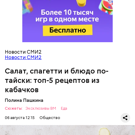
кабачок;
петрушка;
чеснок;
оливковое масло;
соль.
Новости СМИ2
Новости СМИ2
Салат, спагетти и блюдо по-
Вовсю идет и сезон черешни. «Вечерняя Москва»
Однако диетолог предупредила: не для всех дыня
узнала у врача — эндокринолога-диетолога
тайски: топ-5 рецептов из
может быть полезна. В первую очередь ее стоит
Натальи Лазуренко,
как правильно есть эту ягоду
с
есть с осторожностью людям:
пользой для здоровья.
кабачков
Полина Пашкина
Сюжеты:
Эксклюзивы ВМ
Еда
06 августа 12:15
Общество