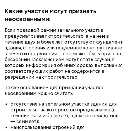
Какие участки могут признать
неосвоенными:
Если правовой режим земельного участка
предусматривает строительство, а на нем в
течение двух и более лет отсутствуют фундамент
здания, строения или подземные конструктивные
элементы сооружения, то он может быть признан
бесхозным. Исключением могут стать случаи, в
которых информация об иных сроках выполнения
соответствующих работ не содержится в
разрешении на строительство.
Ингредиенты:
Также основанием для признания участка
неосвоенным можно считать:
При выборе дыни эксперт посоветовала
ориентироваться на запах:
отсутствие на земельном участке здания, для
строительства которого он предназначен (в
течение пяти и более лет, а для частных домов
— семи лет);
неиспользование строений для