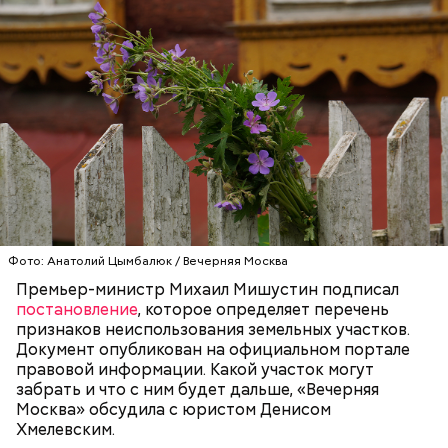
— Курица сначала обжаривается с небольшим
Кроме того, специалист не советует покупать
количеством масла и лука на сковороде. Затем ее
дыню с вмятиной или перележавшую в магазине
нужно отправить в глубокий противень. Сверху
долгое время:
кладем кабачки, нарезанные крупным кубиком, —
порекомендовал собеседник «ВМ».
Фото: Анатолий Цымбалюк / Вечерняя Москва
Премьер-министр Михаил Мишустин подписал
постановление
, которое определяет перечень
признаков неиспользования земельных участков.
кабачок;
Документ опубликован на официальном портале
лук;
правовой информации. Какой участок могут
растительное масло;
— Она должна приятно пахнуть. Если дыня не
забрать и что с ним будет дальше, «Вечерняя
соль, перец по вкусу;
пахнет, значит, ее созревание ускорили или
Москва» обсудила с юристом Денисом
свежий базилик;
сорвали недозревшей. Она может быть мягкой, но
Хмелевским.
сливки жирностью 20 процентов.
будет безвкусной.