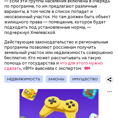
— Если эти группы населения включены в очередь
увлекаться, так же как и арбузами, людям с
по программе, то им предлагают различные
сахарным диабетом и лишним весом, —
варианты, в том числе в список попадет и
подчеркнула доктор.
неосвоенный участок. Но там должен быть объект
жилищного права — помещение, которое будет
подходить под установленные нормы, —
подчеркнул Хмелевской.
Действующее законодательство и региональные
— Кабачки, порезанные кубиками, нужно легко
программы позволяют россиянам получить
обжарить на сковороде. К ним добавляются зелень
земельный участок или недвижимость совершенно
петрушки, чеснок, соль и оливковое масло.
бесплатно. Кто может рассчитывать на такую
Получается очень вкусно, — поделился рецептом
помощь от государства и
что для этого нужно
Копылов.
сделать
, «ВМ» выясняла с
экспертом.
НЕДВИЖИМОСТЬ
ЗАКОНЫ
ИМУЩЕСТВО
с сахарным диабетом;
лишним весом.