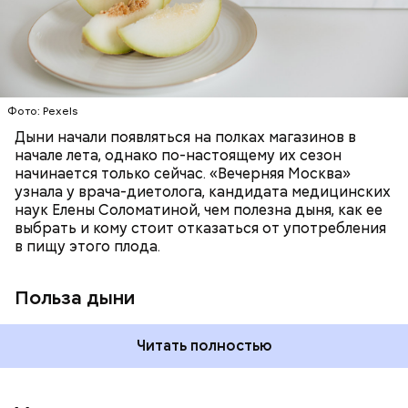
слизистые оболочки органов. А еще именно
ЗДОРОВЬЕ
ПРАВИЛЬНОЕ ПИТАНИЕ
бета-каротин обеспечивает дыне желтый
ОВОЩИ
ЛЕТО
ФРУКТЫ
цвет;
лютеин и зеаксантин — эти каротиноиды
отлично поддерживают наше зрение;
калий — оказывает мочегонное действие,
Фото: Pexels
поддерживает сердечно-сосудистую
систему и предотвращает скачки давления;
Дыни начали появляться на полках магазинов в
магний — помогает калию и не дает сосудам
начале лета, однако по-настоящему их сезон
спазмироваться.
начинается только сейчас. «Вечерняя Москва»
узнала у врача-диетолога, кандидата медицинских
наук Елены Соломатиной, чем полезна дыня, как ее
По мнению специалиста, здоровому человеку
выбрать и кому стоит отказаться от употребления
достаточно включать щавель в рацион несколько
в пищу этого плода.
раз в месяц. В небольших количествах в свежем
виде или припущенном на сковороде.
Польза дыни
Читать полностью