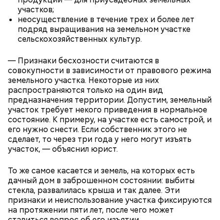
участков;
неосуществление в течение трех и более лет
подряд выращивания на земельном участке
сельскохозяйственных культур.
— Признаки бесхозности считаются в
совокупности в зависимости от правового режима
земельного участка. Некоторые из них
Противень ставится в духовку, разогретую до 180–
распространяются только на один вид
190 градусов. Спагетти из кабачка нужно запекать
предназначения территории. Допустим, земельный
25–30 минут.
участок требует некого приведения в нормальное
состояние. К примеру, на участке есть самострой, и
его нужно снести. Если собственник этого не
сделает, то через три года у него могут изъять
участок, — объяснил юрист.
Также не нужно есть дыню до корки, потому что
То же самое касается и земель, на которых есть
именно там скапливаются нитраты. И важно
дачный дом в заброшенном состоянии: выбиты
тщательно ее мыть, чтобы не отравиться, добавила
стекла, развалилась крыша и так далее. Эти
собеседница «ВМ».
признаки и неиспользование участка фиксируются
на протяжении пяти лет, после чего может
ставиться вопрос об его изъятии.