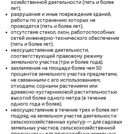
хозяйственной деятельности (пять и более
лет);
разрушения и иные повреждения зданий,
работы по устранению которых не
проводятся (пять и более лет);
отсутствие стекол, окон, работоспособных
сетей инженерно-технического обеспечения
(пять и более лет);
неосуществление деятельности,
соответствующей правовому режиму
земельного участка (три и более года);
захламление на площади более чем 50
процентов земельного участка предметами,
Кабачки, тушеные с курицей
не связанными с его использованием,
Эндокринолог Куликова
Фото: Shutterstock
Уберут отеки и улучшат зрение:
отходами, сорными растениями или
Как приготовить домашний
объяснила, в чем заключается
диетолог Соломатина рассказала
древесно-кустарниковой растительностью
майонез: три простых рецепта
польза сезонных овощей и
о пользе кабачков
высотой более одного метра (в течение
фруктов
одного года и более);
неосуществление в течение трех и более лет
подряд на земельном участке деятельности:
сельскохозяйственных культур — для садовых
земельных участков, сельскохозяйственной
Как выбрать дыню
продукции — для приусадебных земельных