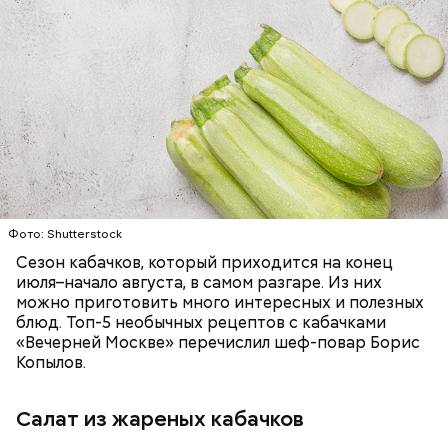
Ингредиенты:
— Наиболее распространенные борщ, щи, котлеты,
салаты, лаваш с творогом и сыром, пироги, омлет,
запеканка. Щавеля там везде используется
ЕДА
ОВОЩИ
РЕЦЕПТЫ
немного, поэтому никакого вреда от него не будет.
Чем разнообразнее рацион питания человека, тем
лучше. Потому что это исключает вероятность
возникновения дефицитов микроэлементов, —
заверил специалист.
Фото: Shutterstock
Фото: Shutterstock
Сезон кабачков, который приходится на конец
июля–начало августа, в самом разгаре. Из них
можно приготовить много интересных и полезных
блюд. Топ-5 необычных рецептов с кабачками
«Вечерней Москве» перечислил шеф-повар Борис
Вред дыни
Копылов.
Салат из жареных кабачков
А врач-эндокринолог Алексей Калинчев рассказал,
что существует множество блюд, где используют