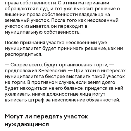
права собственности. С этими материалами
обращаются в суд, и тот уже выносит решение о
лишении права собственности владельца на
земельный участок. После того как неосвоенный
участок изымается, он переходит в
муниципальную собственность.
беременным, кормящим женщинам;
После признания участка неосвоенным уже
людям с ослабленной иммунной системой;
муниципалитет будет принимать решение, как им
пожилым;
распорядиться.
детям.
— Скорее всего, будут организованы торги, —
предположил Хмелевский. — При этом в интересах
муниципалитета быстрее выставить такой участок
на торги. В противном случае, если земля долго
будет находиться на его балансе, придется за ней
ухаживать, иначе должностные лица могут
Ингредиенты:
выписать штраф за неисполнение обязанностей.
Могут ли передать участок
нуждающимся